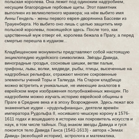
польская королева. Она лежит под одиноким надгробием,
несущим благородные гербовые щиты. Этот памятник
выполнен из великолепного мрамора; на нём выбито имя
Анны Гендель - жены первого еврея-дворянина Бассеви из
Трауенберга. Но выбито оно лишь с целью защитить мир
польской королевы, покоящейся здесь. После того, как
царственный муж отверг её, королева бежала в Прагу, а перед
смертью перешла в иудаизм...
Кладбищенские монументы представляют собой настоящую
энциклопедию иудейского символизма. Звёзды Давида,
виноградные гроздья, сосновые шишки, ветви пальм,
грифоны, львы, волки, медведи, рыбы, птицы, высеченные на
надгробных рельефах, отражают многие сокровенные
элементы учений Торы и Талмуда. На Старом кладбище
можно встретить и уникальные, не имеющие аналогов в
еврейском мире изображения полуобнажённых женщин. По
надгробиям можно изучать историю еврейской общины в
Праге в Средние века и в эпоху Возрождения. Здесь лежат все
знаменитые иудеи - «рудольфианцы», деятели времён
императора Рудольфа II, носившего чешскую корону в 1576-
1611 годах и вошедшего в историю как покровитель искусств и
наук, в том числе тайных. Под знаком звезды Давида и гуся
покоится тело Давида Ганса (1541-1613) - автора «Земах
Давид» (всеобщей истории), астролога и математика,