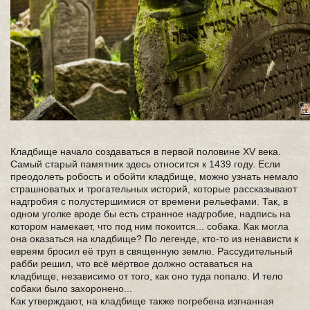
Кладбище начало создаваться в первой половине XV века.
Самый старый памятник здесь относится к 1439 году. Если
преодолеть робость и обойти кладбище, можно узнать немало
страшноватых и трогательных историй, которые рассказывают
надгробия с полустершимися от времени рельефами. Так, в
одном уголке вроде бы есть странное надгробие, надпись на
котором намекает, что под ним покоится... собака. Как могла
она оказаться на кладбище? По легенде, кто-то из ненависти к
евреям бросил её труп в священную землю. Рассудительный
рабби решил, что всё мёртвое должно оставаться на
кладбище, независимо от того, как оно туда попало. И тело
собаки было захоронено...
Как утверждают, на кладбище также погребена изгнанная