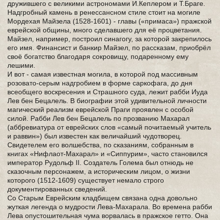
дружившего с великими астрономами И.Кеплером и Т.Браге.
Надгробный камень в ренессансном стиле стоит на могиле
Мордехая Майзела (1528-1601) - главы («примаса») пражской
еврейской общины, много сделавшего для её процветания.
Майзел, например, построил синагогу, за которой закрепилось
его имя. Финансист и банкир Майзел, по рассказам, приобрёл
своё богатство благодаря сокровищу, подаренному ему
лешими.
И вот - самая известная могила, в которой под массивным
розовато-серым надгробием в форме саркофага, до дня
всеобщего воскресения и Страшного суда, лежит рабби Иуда
Лев бен Бецалель. В биографии этой удивительной личности
магический реализм еврейской Праги проявлен с особой
силой. Рабби Лев бен Бецалель по прозванию Махарал
(аббревиатура от еврейских слов «самый почитаемый учитель
и раввин») был известен как величайший чудотворец.
Свидетелем его волшебства, по сказаниям, собранным в
книгах «Нифлаот-Махарал» и «Сиппурим», часто становился
император Рудольф II. Создатель Голема был отнюдь не
сказочным персонажем, а историческим лицом, о жизни
которого (1512-1609) существует немало строго
документированных сведений.
Со Старым Еврейским кладбищем связана одна довольно
жуткая легенда о мудрости Лева-Махарала. Во времена рабби
Лева опустошительная чума ворвалась в пражское гетто. Она