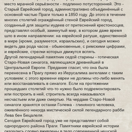
место мрачной серьёзности - подлинно потусторонней. Это -
Старый Еврейский город, административно объединённый с
основной частью Праги только в 1850 году. До этого в течение
многих столетий ограждённый стеной Еврейский город,
созданный для защиты иудеев от притеснений крестоносцев,
представлял особый, замкнутый мир, в котором даже время
шло в ином направлении: на еврейской ратуше, единственной
в мире (кроме, разумеется, израильских), и сегодня можно
видеть два рода часов - обыкновенные, с римскими цифрами,
и еврейские, стрелки которых движутся вспять.
Другой легендарный памятник седой старины - готическая
Старо-Новая синагога, являющаяся древнейшей в
Центральной Европе. Предание гласит, что она была
перенесена в Прагу прямо из Иерусалима ангелами с таким
условием: с этого времени евреи не должны что-либо менять
или восстанавливать в синагоге. Если на протяжении
прошедших столетий что-то нужно было подремонтировать
или построить в ней, строитель всегда наказывался
несчастьем или даже смертью. На чердаке Старо-Новой
синагоги хранятся останки Голема - глиняного человека,
оживлённого некогда мистической силой легендарного рабби
Лева бен Бецалеля.
Сегодня Еврейский город уже не представляет собой
однородного района Праги. Памятники еврейской истории
оказались словно вживлены в тело современной чешской