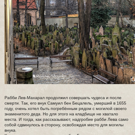
Рабби Лев-Махарал продолжил совершать чудеса и после
смерти. Так, его внук Самуил бен Бецалель, умерший в 1655
году, очень хотел быть погребённым рядом с могилой своего
знаменитого деда. Но для этого на кладбище не хватало
места. И тогда, как рассказывают, надгробие рабби Лева само
собой сдвинулось в сторону, освобождая место для могилы
внука.