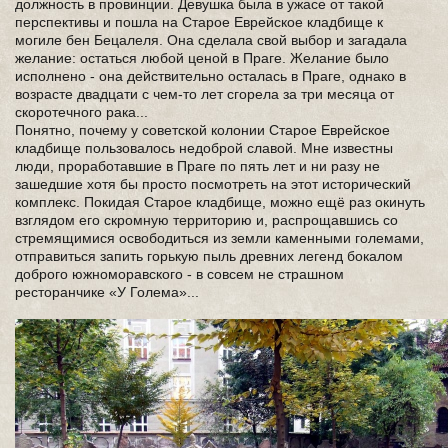
должность в провинции. Девушка была в ужасе от такой
перспективы и пошла на Старое Еврейское кладбище к
могиле бен Бецалеля. Она сделала свой выбор и загадала
желание: остаться любой ценой в Праге. Желание было
исполнено - она действительно осталась в Праге, однако в
возрасте двадцати с чем-то лет сгорела за три месяца от
скоротечного рака...
Понятно, почему у советской колонии Старое Еврейское
кладбище пользовалось недоброй славой. Мне известны
люди, проработавшие в Праге по пять лет и ни разу не
зашедшие хотя бы просто посмотреть на этот исторический
комплекс. Покидая Старое кладбище, можно ещё раз окинуть
взглядом его скромную территорию и, распрощавшись со
стремящимися освободиться из земли каменными големами,
отправиться запить горькую пыль древних легенд бокалом
доброго южноморавского - в совсем не страшном
ресторанчике «У Голема»...