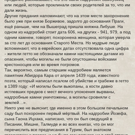
или людей, которые проклинали своих родителей за то, что им
дали жизнь.
Другие предания напоминают, что на этом месте захоронение
было уже при князе Борживое, задолго до основания Праги,
ещё раньше, чем на Вышеград пришла княжна Либуше. На
одном из надгробий стоит дата 606, на других - 941, 979, а под
одним камнем, говорят, похоронена женщина, которая умерла
за сто лет до основания Старого Места. Но мудрые люди
вспоминают, что в еврейских датах отсутствовала одна цифра
- жители гетто не обозначали камни настоящими датами из
опасения, чтобы могилы не были опустошены войсками
крестоносцев или во время погромов.
Так, вероятно, самым старшим надгробием является
памятник Абигдора Кара от апреля 1439 года, известного
поэта, который написал псалом об убийстве и грабеже в гетто
в 1389 году: «И могилы были выкопаны, а кости давно
истлевших предков с мест вечного упокоения вырваны,
надгробные камни уничтожены, а могилы сровняли с
землей…».
Никто уже не выяснит, где именно в этом большом печальном
саду был похоронен первый мёртвый. На надгробии Йозефа,
сына Гаона Ицхака, написано, что он был сведущий в
Писании, Мишне, Талмуде и во всех книгах, что он мог
перечислить все предписания в Турим, был знатоком
грамматики и поэзии, и не было ему равного ни в этой стране,