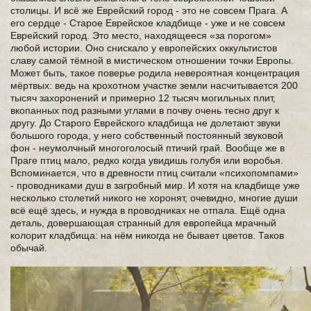
столицы. И всё же Еврейский город - это не совсем Прага. А
его сердце - Старое Еврейское кладбище - уже и не совсем
Еврейский город. Это место, находящееся «за порогом»
любой истории. Оно снискало у европейских оккультистов
славу самой тёмной в мистическом отношении точки Европы.
Может быть, такое поверье родила невероятная концентрация
мёртвых: ведь на крохотном участке земли насчитывается 200
тысяч захоронений и примерно 12 тысяч могильных плит,
вкопанных под разными углами в почву очень тесно друг к
другу. До Старого Еврейского кладбища не долетают звуки
большого города, у него собственный постоянный звуковой
фон - неумолчный многоголосый птичий грай. Вообще же в
Праге птиц мало, редко когда увидишь голубя или воробья.
Вспоминается, что в древности птиц считали «психопомпами»
- проводниками душ в загробный мир. И хотя на кладбище уже
несколько столетий никого не хоронят, очевидно, многие души
всё ещё здесь, и нужда в проводниках не отпала. Ещё одна
деталь, довершающая странный для европейца мрачный
колорит кладбища: на нём никогда не бывает цветов. Таков
обычай.