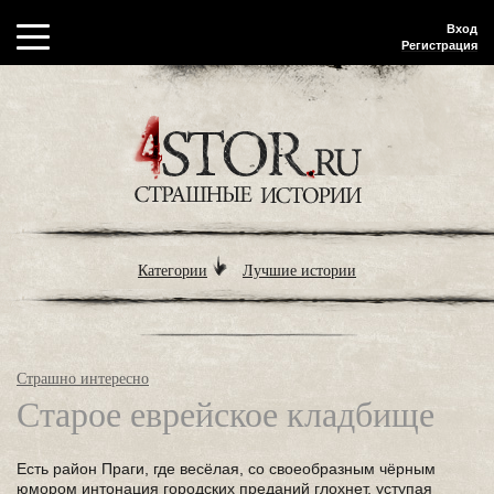
Вход
Регистрация
Категории
Лучшие истории
Страшно интересно
Старое еврейское кладбище
Есть район Праги, где весёлая, со своеобразным чёрным
юмором интонация городских преданий глохнет, уступая