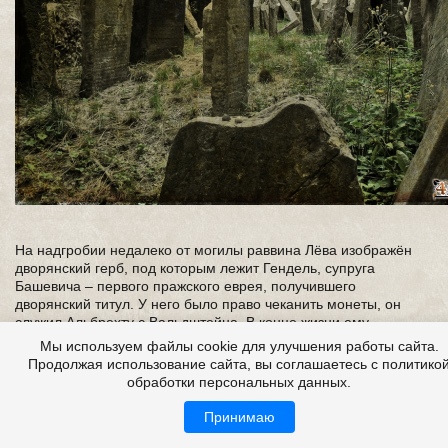
На надгробии недалеко от могилы раввина Лёва изображён
дворянский герб, под которым лежит Гендель, супруга
Башевича – первого пражского еврея, получившего
дворянский титул. У него было право чеканить монеты, он
служил Альбрехту с Вальдштейна. В конце жизни ему
пришлось сбежать из Праги в Младу Болеслав, там он вскоре
Мы используем файлы cookie для улучшения работы сайта.
умер, а его супруга Гендель осталась одна и в могиле. Ещё
Продолжая использование сайта, вы соглашаетесь с политико
эту старую историю рассказывают иначе. Говорят, что под
обработки персональных данных.
великолепным надгробием Гендель покоится польская
королева. Король её выгнал, и королева из страха за свою
Принимаю
жизнь сбежала из Польши. Добралась до Праги и нашла
убежище в Еврейском городе, предполагая, что там её никто