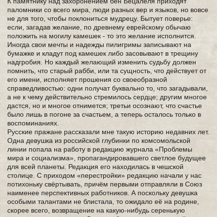
К памятнику над захоронением бен Бецалеля приходят
паломники со всего мира, люди разных вер и языков, но вовсе
не для того, чтобы поклониться мудрецу. Бытует поверье:
если, загадав желание, по древнему еврейскому обычаю
положить на могилу камешек - то это желание исполнится.
Иногда свои мечты и надежды пилигримы записывают на
бумажке и кладут под камешек либо засовывают в трещину
надгробия. Но каждый желающий изменить судьбу должен
помнить, что старый рабби, или та сущность, что действует от
его имени, исполняет прошения со своеобразной
справедливостью: одни получат буквально то, что загадывали,
а не к чему действительно стремилось сердце; другим многое
дастся, но и многое отнимется; третьи осознают, что счастье
было лишь в погоне за счастьем, а теперь осталось только в
воспоминаниях.
Русские пражане рассказали мне такую историю недавних лет.
Одна девушка из российской глубинки по комсомольской
линии попала на работу в редакцию журнала «Проблемы
мира и социализма», пропагандировавшего светлое будущее
для всей планеты. Редакция его находилась в чешской
столице. С приходом «перестройки» редакцию начали у нас
потихоньку свёртывать, причём первыми отправляли в Союз
наименее перспективных работников. А поскольку девушка
особыми талантами не блистала, то ожидало её на родине,
скорее всего, возвращение на какую-нибудь серенькую