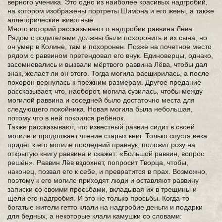
верного ученика. Это одно из наиболее красивых надгробий,
на котором изображены портреты Шимона и его жены, а также
аллегорические животные.
Много историй рассказывают о надгробии раввина Лёва.
Рядом с родителями должны были похоронить и их сына, но
он умер в Колине, там и похоронен. Позже на почетное место
рядом с раввином претендовал его внук. Единоверцы, однако,
засомневались и вызвали мёртвого раввина Лёва, чтобы дал
знак, желает ли он этого. Тогда могила расширилась, а после
похорон вернулась к прежним размерам. Другое предание
рассказывает, что, наоборот, могила сузилась, чтобы между
могилой раввина и соседней было достаточно места для
следующего покойника. Новая могила была небольшая,
потому что в ней покоился ребёнок.
Также рассказывают, что известный раввин сидит в своей
могиле и продолжает чтение старых книг. Только спустя века
придёт к его могиле последний правнук, положит розу на
открытую книгу раввина и скажет: «Большой раввин, вопрос
решён». Раввин Лёв вздохнет, попросит Творца, чтобы,
наконец, позвал его к себе, и превратится в прах. Возможно,
поэтому к его могиле приходят люди и оставляют раввину
записки со своими просьбами, вкладывая их в трещины и
щели его надгробия. И это не только просьбы. Когда-то
богатые жители гетто клали на надгробие деньги и подарки
для бедных, а некоторые клали камушки со словами: