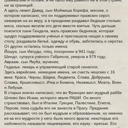
ни за границей.
А здесь лежит Давид, сын Мойжиша Корефа, мясник, о
котором написано, что он поддерживал пражских сирот,
невзирая на их веру, а в праздники раздавал бедным столько
мяса, сколько весили его дети вместе взятые. Чуть дальше
покоится пани Гендела, мать пражских бедняков, которая
щедро поддерживала учёных и приглашала нищих к своему
столу, раздавала бельё, одежду и обувь, заботилась о сиротах.
От других остались только имена:
Йошуа, сын Иегуды, чтец, похоронен в 941 году;
Шендл, супруга учёного Габриола, умерла в 979 году;
Авраам, сын Якуба, мученик;
Гедалья, лекарь и управляющий старой синагоги.
Здесь еврейские, немецкие имена, не счесть чешских с 16
века: Краса, Черны, Шарка, Людмила, Слава, Добрушка,
Славка, Кршесомысл, Итка и Божена, Незамысл, Мната, Воен
и Либуше.
В старых книгах написано, что во Франции жил мудрый рабби
Шломо бен Исаак, которого звали РАШИ. Он много
странствовал, был в Италии, Греции, Палестине, Египте,
Персии, пока судьба его не занесла в Прагу. Предание
рассказывает, что он был мудрым и образованным, но именно
из-за его мудрости у него было много врагов: некоторые его
набожность называли лицемерием, его науку - ересью. Его