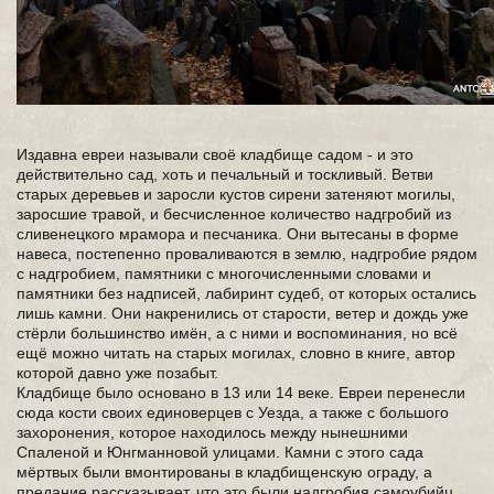
Издавна евреи называли своё кладбище садом - и это
действительно сад, хоть и печальный и тоскливый. Ветви
старых деревьев и заросли кустов сирени затеняют могилы,
заросшие травой, и бесчисленное количество надгробий из
сливенецкого мрамора и песчаника. Они вытесаны в форме
навеса, постепенно проваливаются в землю, надгробие рядом
с надгробием, памятники с многочисленными словами и
памятники без надписей, лабиринт судеб, от которых остались
лишь камни. Они накренились от старости, ветер и дождь уже
стёрли большинство имён, а с ними и воспоминания, но всё
ещё можно читать на старых могилах, словно в книге, автор
которой давно уже позабыт.
Кладбище было основано в 13 или 14 веке. Евреи перенесли
сюда кости своих единоверцев с Уезда, а также с большого
захоронения, которое находилось между нынешними
Спаленой и Юнгманновой улицами. Камни с этого сада
мёртвых были вмонтированы в кладбищенскую ограду, а
предание рассказывает, что это были надгробия самоубийц