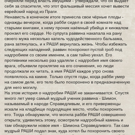
очерняли перед власть имущими - утверждали, что он выдаёт
себя за спасителя, что этот фальшивый мессия хочет вывести
еврейский народ из Праги.
Ненависть в конечном итоге принесла свои чёрные плоды -
однажды вечером, когда рабби сидел в своей комнате над
старыми книгами, к нему проник наёмный убийца и кинжалом
пронзил его сердце. Но супруга раввина накапала на рану
своего мужа несколько капель чудодейственного бальзама,
рана затянулась, и к РАШИ вернулась жизнь. Чтобы избежать
следующих нападений, раввин похоронил пустой гроб под
надгробием со своим именем, а сам тайно уехал. Его
противники несколько раз удаляли с надгробия имя своего
врага, объявили проклятие на его сочинения, но люди
продолжали их читать, а имя РАШИ каждое утро снова
появлялось на камне. Только спустя годы, когда рабби умер
на самом деле, его тело было похоронено в предназначенную
для него могилу.
На этом история о надгробии РАШИ не заканчивается. Спустя
много лет умер самый мудрый ученик раввина - Шимон,
называемый в народе Справедливым, и его приверженцы
искали на кладбище подходящее место, чтобы похоронить
его. Тогда обнаружили, что могила рабби РАШИ совершенно
открыта; удивились этому, осмотрели надгробный камень и
там обнаружили новое имя - Шимона Справедливого. Так сам
мудрый РАШИ подал знак, куда хотел бы похоронить своего