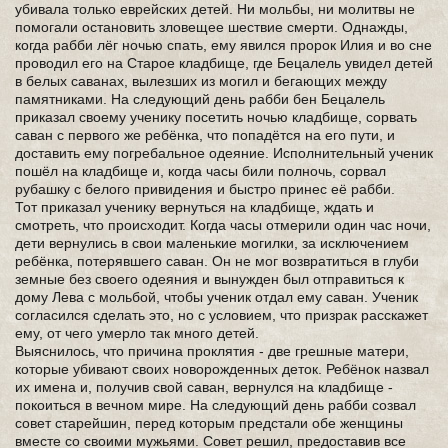
убивала только еврейских детей. Ни мольбы, ни молитвы не
помогали остановить зловещее шествие смерти. Однажды,
когда рабби лёг ночью спать, ему явился пророк Илия и во сне
проводил его на Старое кладбище, где Бецалель увидел детей
в белых саванах, вылезших из могил и бегающих между
памятниками. На следующий день рабби бен Бецалель
приказал своему ученику посетить ночью кладбище, сорвать
саван с первого же ребёнка, что попадётся на его пути, и
доставить ему погребальное одеяние. Исполнительный ученик
пошёл на кладбище и, когда часы били полночь, сорвал
рубашку с белого привидения и быстро принес её рабби.
Тот приказал ученику вернуться на кладбище, ждать и
смотреть, что происходит. Когда часы отмерили один час ночи,
дети вернулись в свои маленькие могилки, за исключением
ребёнка, потерявшего саван. Он не мог возвратиться в глуби
земные без своего одеяния и вынужден был отправиться к
дому Лева с мольбой, чтобы ученик отдал ему саван. Ученик
согласился сделать это, но с условием, что призрак расскажет
ему, от чего умерло так много детей.
Выяснилось, что причина проклятия - две грешные матери,
которые убивают своих новорожденных деток. Ребёнок назвал
их имена и, получив свой саван, вернулся на кладбище -
покоиться в вечном мире. На следующий день рабби созвал
совет старейшин, перед которым предстали обе женщины
вместе со своими мужьями. Совет решил, предоставив все