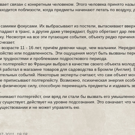
ывает связан с конкретным человеком. Этого человека принято наз
ходится поблизости, когда предметы начинают летать по воздуху, 
 самими фокусами. Их выбрасывают из постели, вытаскивают ввер
адают в транс, а другие даже утверждают, будто обретают дар лев
у. Несмотря на все эти пугающие события, объекту редко причиня
счезает.
 возрасте 11 - 16 лет, причём девочки чаще, чем мальчики. Нередк
койство или подавленность. Эти ощущения могут быть вызваны пер
и трудностями и проблемами подросткового периода.
н полтергейст во Франции выбрал в качестве своего объекта моло
 работал в магазине товаров для садоводства в Бромли (Англия). 
тельных событий. Некоторые эксперты считают, что сам объект мо
е приписывают полтергейсту. Возможно, психическая энергия особ
 физическую силу, способную перемещать предметы и издавать зв
.
нимают полтергейст, они вряд ли стали бы вызвать его умышленно.
 существует, действует на уровне подсознания. Это означает. что 
существовании и не может управлять ею.
07-2011, 19:18