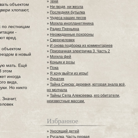
»
Тени
ывать объектом
»
Ни гводя, ни жезла
двери хлопают,
»
Последняя бутылка
»
Чудеса наших лесов
»
Могила инопланетянина
х по лестницам
»
Радио Пхеньяна
итации -
»
Неожиданные похороны
ют вред.
»
Сверхчеловек
»
И снова подборка из комментариев
о объектом
»
Призрачная электричка 3. Часть 2
еездом в новый
»
Могила фей
»
Коньяк и розы
дую мать. Ещё
»
Пока
В этом
»
Я хочу выйти из игры!
жет иногда
»
Лунатик
ого вида,
»
Тайна Синска: деревня, которая знала всё,
уки. Но никто
но молчала
»
Тайны Села Алексеевка, его обитатели,
 Значит,
неизвестные массам.
человек
Избранное
»
Уносящий детей
»
Русалка. Часть первая