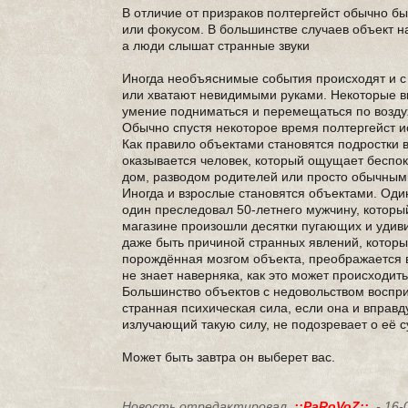
В отличие от призраков полтергейст обычно б
или фокусом. В большинстве случаев объект на
а люди слышат странные звуки
Иногда необъяснимые события происходят и с
или хватают невидимыми руками. Некоторые вп
умение подниматься и перемещаться по воздух
Обычно спустя некоторое время полтергейст и
Как правило объектами становятся подростки в
оказывается человек, который ощущает беспо
дом, разводом родителей или просто обычным
Иногда и взрослые становятся объектами. Оди
один преследовал 50-летнего мужчину, который
магазине произошли десятки пугающих и удиви
даже быть причиной странных явлений, которы
порождённая мозгом объекта, преображается в
не знает наверняка, как это может происходить
Большинство объектов с недовольством воспри
странная психическая сила, если она и вправду
излучающий такую силу, не подозревает о её 
Может быть завтра он выберет вас.
Новость отредактировал
.::PaRoVoZ::.
- 16-