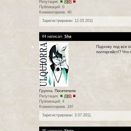
Репутация:
(
0
|
0
)
Публикаций: 0
Комментариев: 40
Зарегистрирован: 12.03.2011
#4 написал:
She
Подхожу под все п
0
полтергейст!? Что-
Группа
:
Посетители
Репутация:
(
0
|
0
)
Публикаций: 4
Комментариев: 197
Зарегистрирован: 3.07.2011
#5 написал:
Stein