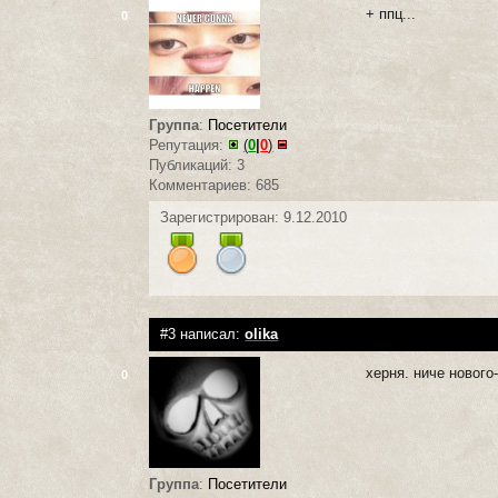
+ ппц...
0
Группа
:
Посетители
Репутация:
(
0
|
0
)
Публикаций: 3
Комментариев: 685
Зарегистрирован: 9.12.2010
#3 написал:
olika
херня. ниче нового
0
Группа
:
Посетители