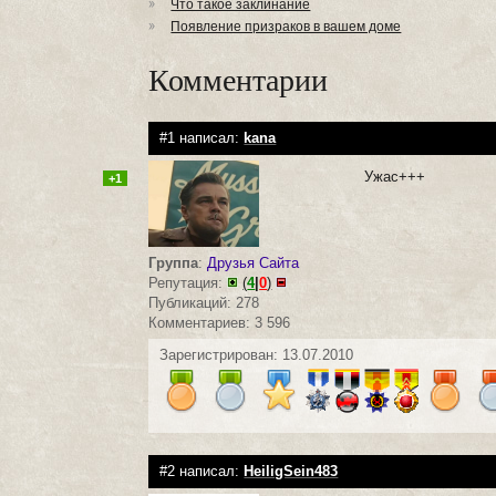
Что такое заклинание
Появление призраков в вашем доме
Комментарии
#1 написал:
kana
Ужас+++
+1
Группа
:
Друзья Сайта
Репутация:
(
4
|
0
)
Публикаций: 278
Комментариев: 3 596
Зарегистрирован: 13.07.2010
#2 написал:
HeiligSein483