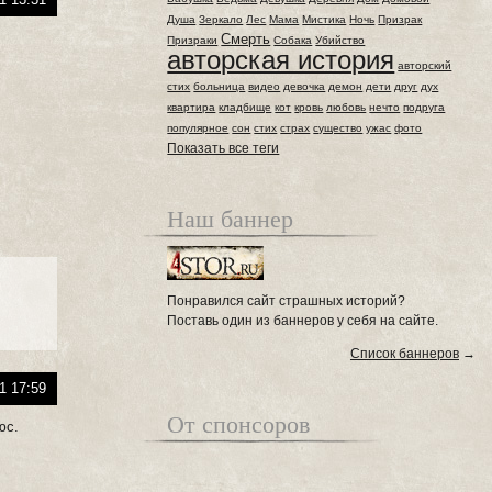
Душа
Зеркало
Лес
Мама
Мистика
Ночь
Призрак
Смерть
Призраки
Собака
Убийство
авторская история
авторский
стих
больница
видео
девочка
демон
дети
друг
дух
квартира
кладбище
кот
кровь
любовь
нечто
подруга
популярное
сон
стих
страх
существо
ужас
фото
Показать все теги
Наш баннер
Понравился сайт страшных историй?
Поставь один из баннеров у себя на сайте.
Список баннеров
→
1 17:59
От спонсоров
юс.