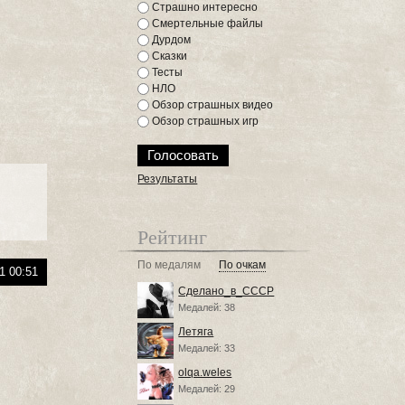
Страшно интересно
Смертельные файлы
Дурдом
Сказки
Тесты
НЛО
Обзор страшных видео
Обзор страшных игр
Результаты
Рейтинг
По медалям
По очкам
1 00:51
Сделано_в_СССР
Медалей: 38
Летяга
Медалей: 33
olqa.weles
Медалей: 29