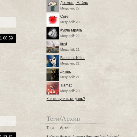
Дезмонд Майлс
Медалей: 27
Core
Медалей: 23
Кукла Мрака
Медалей: 22
1 00:59
kusi
Медалей: 21
Faceless Killer
Медалей: 21
димик
Медалей: 21
Tiamat
Медалей: 20
Как получить медаль?
Теги/Архив
Тэги
Архив
1 13:31
Бабушка
Ведьма
Девушка
Деревня
Дом
Домовой