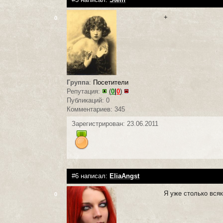
+
0
Группа
:
Посетители
Репутация:
(
0
|
0
)
Публикаций: 0
Комментариев: 345
Зарегистрирован: 23.06.2011
#6 написал:
EliaAngst
Я уже столько всяк
0