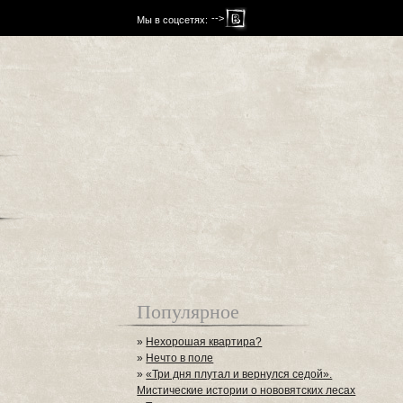
-->
Мы в соцсетях:
Популярное
»
Нехорошая квартира?
»
Нечто в поле
»
«Три дня плутал и вернулся седой».
Мистические истории о нововятских лесах