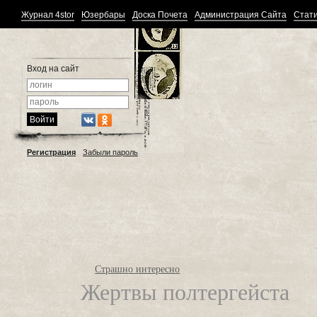
Журнал 4stor
Юзербары
Доска Почета
Администрация Сайта
Стати
Вход на сайт
Регистрация
Забыли пароль
Страшно интересно
Жертвы полтергейста