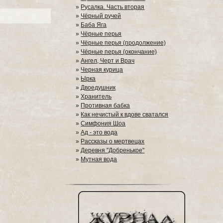
»
Русалка. Часть вторая
»
Чёрный ручей
»
Баба Яга
»
Чёрные перья
»
Чёрные перья (продолжение)
»
Чёрные перья (окончание)
»
Ангел, Черт и Врач
»
Черная курица
»
Ырка
»
Двоедушник
»
Хранитель
»
Противная бабка
»
Как нечистый к вдове сватался
»
Симфония Шоа
»
Ад - это вода
»
Рассказы о мертвецах
»
Деревня "Добренькое"
»
Мутная вода