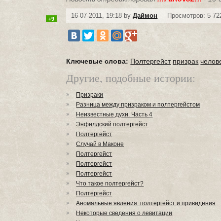
16-07-2011, 19:18 by
Даймон
Просмотров: 5 72
+9
Ключевые слова:
Полтергейст
призрак
челов
Другие, подобные истории:
Призраки
Разница между призраком и полтергейстом
Неизвестные духи. Часть 4
Энфилдский полтергейст
Полтергейст
Случай в Маконе
Полтергейст
Полтергейст
Полтергейст
Что такое полтергейст?
Полтергейст
Аномальные явления: полтергейст и привидения
Некоторые сведения о левитации