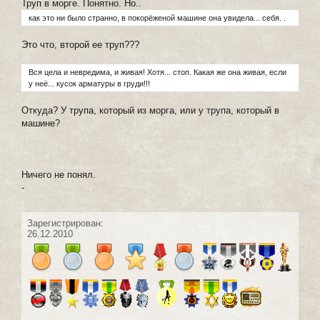
Труп в морге. Понятно. Но..
как это ни было странно, в покорёженой машине она увидела... себя. .
Это что, второй ее труп???
Вся цела и невредима, и живая! Хотя... стоп. Какая же она живая, если
у неё... кусок арматуры в груди!!!
Откуда? У трупа, который из морга, или у трупа, который в
машине?
Ничего не понял.
-
Зарегистрирован:
26.12.2010