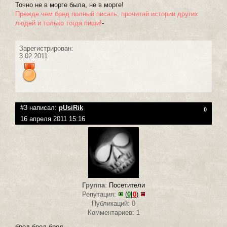
Точно не в морге была, не в морге!
Прежде чем бред полный писать, прочитай истории других
людей и только тогда пиши!
-
Зарегистрирован:
3.02.2011
#3 написал:
pUsiRik
0
16 апреля 2011 15:16
Группа
:
Посетители
Репутация:
(
0
|
0
)
Публикаций: 0
Комментариев: 1
бред бред бред ----