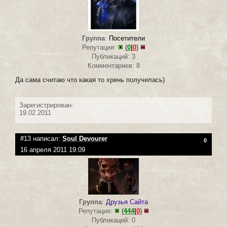
Группа
:
Посетители
Репутация:
(
0
|
0
)
Публикаций: 3
Комментариев: 8
Да сама считаю что какая то хрень получилась)
Зарегистрирован:
19.02.2011
#13 написал:
Soul Devourer
0
16 апреля 2011 19:09
Группа
:
Друзья Сайта
Репутация:
(
444
|
0
)
Публикаций: 0