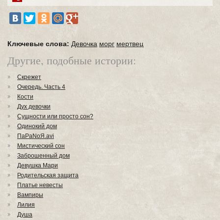
Ключевые слова:
Девочка
морг
мертвец
Другие, подобные истории:
Скрежет
Очередь. Часть 4
Кости
Дух девочки
Сущности или просто сон?
Одинокий дом
ПaPaNoЯ.avi
Мистический сон
Заброшенный дом
Девушка Мари
Родительская защита
Платье невесты
Вампиры
Лилия
Душа