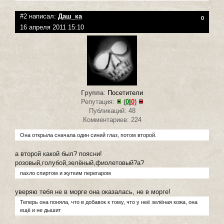
#2 написал:
Даш_ка
0
16 апреля 2011 15:10
Группа
:
Посетители
Репутация:
(
0
|
0
)
Публикаций: 48
Комментариев: 224
Она открыла сначала один синий глаз, потом второй.
а второй какой был? поясни!
розовый,голубой,зелёный,фиолетовый?а?
пахло спиртом и жутким перегаром
уверяю тебя не в морге она оказалась, не в морге!
Теперь она поняла, что в добавок к тому, что у неё зелёная кожа, она
ещё и не дышит