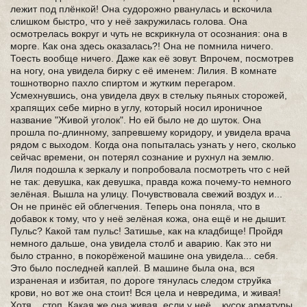
лежит под плёнкой! Она судорожно рванулась и вскочила
слишком быстро, что у неё закружилась голова. Она
осмотрелась вокруг и чуть не вскрикнула от осознания: она в
морге. Как она здесь оказалась?! Она не помнила ничего.
Тоесть вообще ничего. Даже как её зовут. Впрочем, посмотрев
на ногу, она увидела бирку с её именем: Лилия. В комнате
тошнотворно пахло спиртом и жутким перегаром.
Усмехнувшись, она увидела двух в стельку пьяных сторожей,
храпящих себе мирно в углу, который носил ироничное
название "Живой уголок". Но ей было не до шуток. Она
прошла по-длинному, запревшему коридору, и увидела врача
рядом с выходом. Когда она попыталась узнать у него, сколько
сейчас времени, он потерял сознание и рухнул на землю.
Лиля подошла к зеркалу и попробовала посмотреть что с ней
не так: девушка, как девушка, правда кожа почему-то немного
зелёная. Вышла на улицу. Почувствовала свежий воздух и...
Он не принёс ей облегчения. Теперь она поняла, что в
добавок к тому, что у неё зелёная кожа, она ещё и не дышит.
Пульс? Какой там пульс! Затишье, как на кладбище! Пройдя
немного дальше, она увидела столб и аварию. Как это ни
было странно, в покорёженой машине она увидела... себя.
Это было последней каплей. В машине была она, вся
израненая и избитая, по дороге тянулась следом струйка
крови, но вот же она стоит! Вся цела и невредима, и живая!
Хотя... стоп. Какая же она живая, если у неё... кусок арматуры