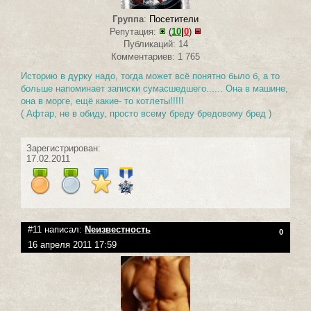
Группа
:
Посетители
Репутация:
(
10
|
0
)
Публикаций: 14
Комментариев: 1 765
Историю в дурку надо, тогда может всё понятно было б, а то
больше напоминает записки сумасшедшего...... Она в машине,
она в морге, ещё какие- то котлеты!!!!!
( Афтар, не в обиду, просто всему бреду бредовому бред )
Зарегистрирован:
17.02.2011
#11 написал:
Neизвестность
0
16 апреля 2011 17:59