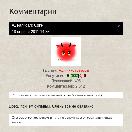
Комментарии
#1 написал:
Core
0
16 апреля 2011 14:35
Группа
:
Администраторы
Репутация:
(
632
|
0
)
Публикаций: 495
Комментариев: 2 542
P.S. у меня утечка фантазии может это бредом покажется))
Бред, причем сильный. Очень все не связанно.
Она осмотрелась вокруг и чуть не вскрикнула от осознания: она в
морге