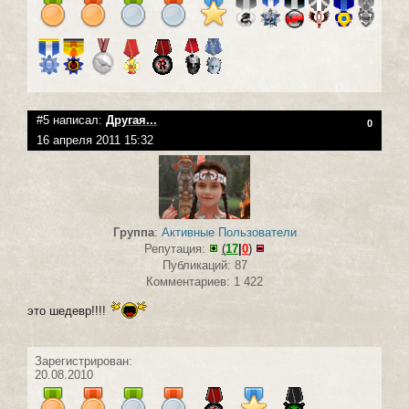
#5 написал:
Другая...
0
16 апреля 2011 15:32
Группа
:
Активные Пользователи
Репутация:
(
17
|
0
)
Публикаций: 87
Комментариев: 1 422
это шедевр!!!!
Зарегистрирован:
20.08.2010