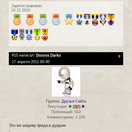
Зарегистрирован:
16.12.2010
#15 написал:
Donnie Darko
0
17 апреля 2011 00:40
Группа
:
Друзья Сайта
Репутация:
(
8
|
0
)
Публикаций: 552
Комментариев: 2 104
Это же шедевр бреда,в дурдом
-