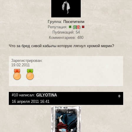
Группа
:
Посетители
Репутация:
(
0
|
0
)
Публикаций: 54
Комментариев: 480
Что за бред сивой кабылы которую лягнул хромой мерин?
Зарегистрирован:
19.02.2011
#10 написал:
GILYOTINA
0
16 апреля 2011 16:41