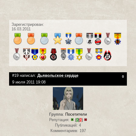
Зарегистрирован:
16.03.2011
#19 написал:
Дьявольское сердце
0
9 июля 2011 19:08
Группа
:
Посетители
Репутация:
(
0
|
0
)
Публикаций: 4
Комментариев: 197