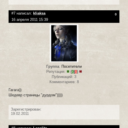
#7 написал:
kliaksa
0
16 апреля 2011 15:39
Группа
:
Посетители
Репутация:
(
0
|
0
)
Публикаций: 3
Комментариев: 8
Гагага))
Шедевр страницы "дурдом")))))
Зарегистрирован:
19.02.2011