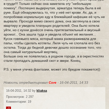
в груди!!! Только сейчас она заметила эту "небольшую
помеху". Поспешно выдернутая, арматура теперь была в её
руке. Ещё обнаружилась то, что у неё нет крови. Ах, да, и
попробовав нормальную еду в ближайшей кафешке её чуть не
вырвало. Проходя мимо своего дома, она заглянула в свою
квартиру и увидела плачущих родителей. Она было хотела
уйти, но с кухни донёсся очень притягаитекльный и вкусный
аромат... Она зашла туда и увидела объект её желания...
Кусок говяжьего мяса, который мама размораживала для
папы, чтобы сделать котлеты. Лиля чуть не слопала его без
остатка. Тогда до бедной девочки дошло осознание того, что
она самый натуральный мертвец.
Больше она не появлялась в родном городе, а в окрестностях
стали пропадать домашний скот и звери. Конец.
P.S. у меня утечка фантазии, может это бредом покажется))
Новость отредактировал
Core
- 16-04-2011, 14:33
16-04-2011, 14:32 by
kliaksa
Просмотров: 2 297
Комментарии: 19
-1