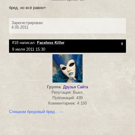
бред, но всё равно+
Зарегистрирован:
4.05.2011
#18 написал:
Faceless Killer
0
9 июля 2011 15:30
Группа
:
Друзья Сайта
Репутация: Выкл.
Публикаций: 439
Комментариев: 4 150
Слишком бредовый бред... ---