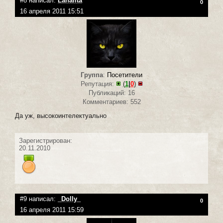
#8 написал:
Lanalita
0
16 апреля 2011 15:51
Группа
:
Посетители
Репутация:
(
1
|
0
)
Публикаций: 16
Комментариев: 552
Да уж, высокоинтелектуально
Зарегистрирован:
20.11.2010
#9 написал:
_Dolly_
0
16 апреля 2011 15:59