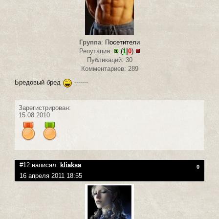
Группа
:
Посетители
Репутация:
(
1
|
0
)
Публикаций: 30
Комментариев: 289
Бредовый бред
-------
Зарегистрирован:
15.08.2010
#12 написал:
kliaksa
0
16 апреля 2011 18:55