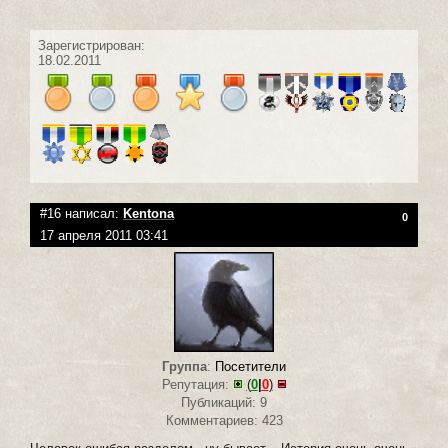
Зарегистрирован:
18.02.2011
#16 написал:
Kentona
0
17 апреля 2011 03:41
Группа
:
Посетители
Репутация:
(
0
|
0
)
Публикаций: 9
Комментариев: 423