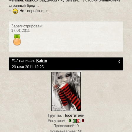
Человек ошибся разделом - ну бывает... История очень-очень
странный бред...
+
Нет серьёзно, +...
Зарегистрирован:
17.01.2011
#17 написал:
Kэtrin
0
20 мая 2011 12:25
Группа
:
Посетители
Репутация:
(
0
|
0
)
Публикаций: 0
Комментариев: 58