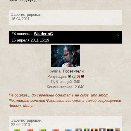
Зарегистрирован:
16.04.2011
#4 написал:
WalderinG
0
16 апреля 2011 15:19
Группа
:
Посетители
Репутация:
(
3
|
0
)
Публикаций: 340
Комментариев: 2 640
Не осилил... до середины дочитать не смог, ибо этот
Фестиваль Больной Фантазии выложен в самой извращенной
форме. Минус... --
Зарегистрирован:
22.09.2010