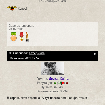
Комментариев: 494
Капец!
Зарегистрирован:
24.02.2011
#14 написал:
Катиринка
0
16 апреля 2011 19:52
Группа
:
Друзья Сайта
Репутация:
(
13
|
0
)
Публикаций: 480
Комментариев: 3 239
В страшилках страшно. А тут просто больная фантазия.