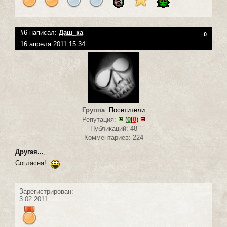
#6 написал:
Даш_ка
0
16 апреля 2011 15:34
Группа
:
Посетители
Репутация:
(
0
|
0
)
Публикаций: 48
Комментариев: 224
Другая...
,
Согласна!
Зарегистрирован:
3.02.2011