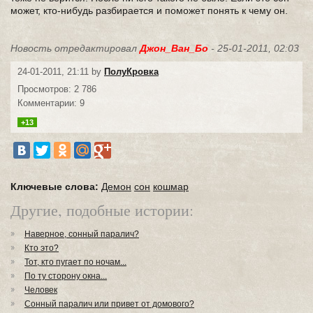
может, кто-нибудь разбирается и поможет понять к чему он.
Новость отредактировал
Джон_Ван_Бо
- 25-01-2011, 02:03
24-01-2011, 21:11 by
ПолуКровка
Просмотров: 2 786
Комментарии: 9
+13
Ключевые слова:
Демон
сон
кошмар
Другие, подобные истории:
Наверное, сонный паралич?
Кто это?
Тот, кто пугает по ночам...
По ту сторону окна...
Человек
Сонный паралич или привет от домового?