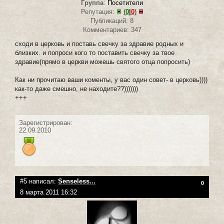
Группа
:
Посетители
Репутация:
(
0
|
0
)
Публикаций: 8
Комментариев: 347
сходи в церковь и поставь свечку за здравие родных и
близких. и попроси кого то поставить свечку за твое
здравие(прямо в церкви можешь святого отца попросить)
Как ни прочитаю ваши коменты, у вас один совет- в церковь))))
как-то даже смешно, не находите??)))))))
+++
Зарегистрирован:
22.09.2010
#5 написал:
Senseless...
0
8 марта 2011 16:32