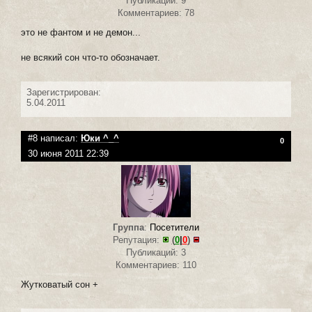
Публикаций: 9
Комментариев: 78
это не фантом и не демон...
не всякий сон что-то обозначает.
Зарегистрирован:
5.04.2011
#8 написал:
Юки ^_^
0
30 июня 2011 22:39
Группа
:
Посетители
Репутация:
(
0
|
0
)
Публикаций: 3
Комментариев: 110
Жутковатый сон +