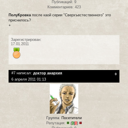
Публикаций: 9
Комментариев: 423
ПолуКровка
после каой серии "Сверхъестественного" это
приснилось?
+
Зарегистрирован:
17.01.2011
#7 написал:
доктор анархия
0
6 апреля 2011 01:13
Группа
:
Посетители
Репутация:
(
0
|
0
)