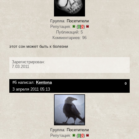
Группа
:
Посетители
Репутация:
(
0
|
0
)
Публикаций: 5
Комментариев: 96
этот сон может быть к болезни
Зарегистрирован:
7.03.2011
#6 написал:
Kentona
0
3 апреля 2011 05:13
Группа
:
Посетители
Репутация:
(
0
|
0
)