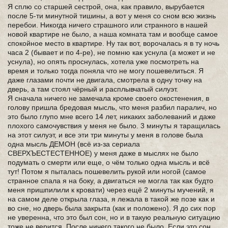
Я сплю со старшей сестрой, она, как правило, вырубается
после 5-ти минутной тишины, а вот у меня со сном всю жизнь
перебои. Никогда ничего страшного или странного в нашей
новой квартире не было, а наша комната там и вообще самое
спокойное место в квартире. Ну так вот, ворочалась я в ту ночь
часа 2 (бывает и по 4-ре), не помню как уснула (а может и не
уснула), но опять проснулась, хотела уже посмотреть на
время и только тогда поняла что не могу пошевелиться. Я
даже глазами почти не двигала, смотрела в одну точку на
дверь, а там стоял чёрный и расплывчатый силуэт.
Я сначала ничего не замечала кроме своего окостенения, в
голову пришла бредовая мысль, что меня разбил паралич, но
это было глупо мне всего 14 лет, никаких заболеваний и даже
плохого самочувствия у меня не было. 3 минуты я таращилась
на этот силуэт, и все эти три минуты у меня в голове была
одна мысль ДЕМОН (всё из-за сериала
СВЕРХЪЕСТЕСТЕННОЕ) у меня даже в мыслях не было
подумать о смерти или еще, о чём только одна мысль и всё
тут! Потом я пыталась пошевелить рукой или ногой (самое
странное спала я на боку, а двигаться не могла так как будто
меня пришпилили к кровати) через ещё 2 минуты мучений, я
на самом деле открыла глаза, я лежала в такой же позе как и
во сне, но дверь была закрыта (как и положено). Я до сих пор
не уверенна, что это был сон, но и в такую реальную ситуацию
тоже не верится. После ничего такого не было. Если это сон