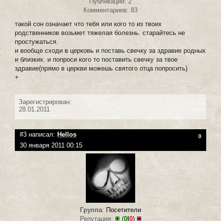
Публикаций: 2
Комментариев: 83
такой сон означает что тебя или кого то из твоих
родственников возьмет тяжелая болезнь. старайтесь не
простужаться.
и вообще сходи в церковь и поставь свечку за здравие родных
и близких. и попроси кого то поставить свечку за твое
здравие(прямо в церкви можешь святого отца попросить)
+
Зарегистрирован:
28.01.2011
#3 написал:
Hellos
0
30 января 2011 00:15
Группа
:
Посетители
Репутация:
(
0
|
0
)