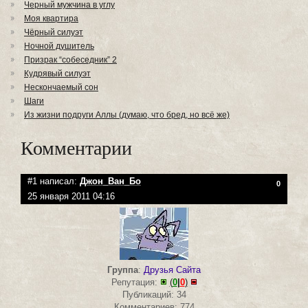
Черный мужчина в углу
Моя квартира
Чёрный силуэт
Ночной душитель
Призрак “собеседник” 2
Кудрявый силуэт
Нескончаемый сон
Шаги
Из жизни подруги Аллы (думаю, что бред, но всё же)
Комментарии
#1 написал:
Джон_Ван_Бо
0
25 января 2011 04:16
Группа
:
Друзья Сайта
Репутация:
(
0
|
0
)
Публикаций: 34
Комментариев: 774