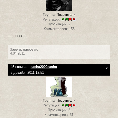
Группа
:
Посетители
Репутация:
(
0
|
0
)
Публикаций: 2
Комментариев: 153
+++++++
Зарегистрирован:
4.04.2011
#5 написал:
sasha2000sasha
0
5 декабря 2011 12:51
Группа
:
Посетители
Репутация:
(
0
|
0
)
Публикаций: 3
Комментариев: 31