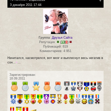
0
3 декабря 2011 17:44
Группа
:
Друзья Сайта
Репутация:
(
13
|
0
)
Публикаций: 819
Комментариев: 4 951
Начитался, насмотрелся, вот мозг и выплеснул весь негатив в
сон...
+
...
Зарегистрирован:
18.09.2011