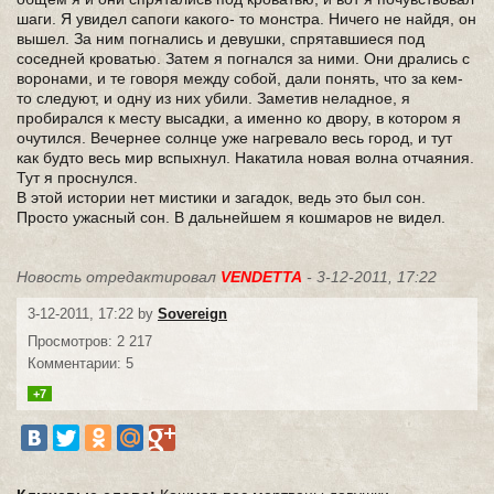
шаги. Я увидел сапоги какого- то монстра. Ничего не найдя, он
вышел. За ним погнались и девушки, спрятавшиеся под
соседней кроватью. Затем я погнался за ними. Они дрались с
воронами, и те говоря между собой, дали понять, что за кем-
то следуют, и одну из них убили. Заметив неладное, я
пробирался к месту высадки, а именно ко двору, в котором я
очутился. Вечернее солнце уже нагревало весь город, и тут
как будто весь мир вспыхнул. Накатила новая волна отчаяния.
Тут я проснулся.
В этой истории нет мистики и загадок, ведь это был сон.
Просто ужасный сон. В дальнейшем я кошмаров не видел.
Новость отредактировал
VENDETTA
- 3-12-2011, 17:22
3-12-2011, 17:22 by
Sovereign
Просмотров: 2 217
Комментарии: 5
+7