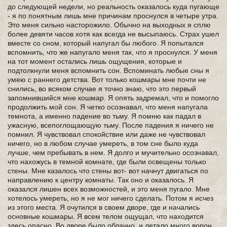
до следующей недели, но реальность оказалось куда пугающе
- я по понятным лишь мне причинам проснулся в четыре утра.
Это меня сильно насторожило. Обычно на выходных я сплю
более девяти часов хотя как всегда не высыпаюсь. Страх ушел
вместе со сном, который напугал бы любого. Я попытался
вспомнить, что же напугало меня так, что я проснулся. У меня
на тот момент остались лишь ощущения, которые и
подтолкнули меня вспомнить сон. Вспоминать любые сны я
умею с раннего детства. Вот только кошмары мне почти не
снились, во всяком случае я точно знаю, что это первый
запомнившийся мне кошмар. Я опять задремал, что и помогло
продолжить мой сон. Я четко осознавал, что меня напугала
темнота, а именно падение во тьму. Я помню как падал в
ужасную, всепоглощающую тьму. После падения я ничего не
помнил. Я чувствовал спокойствие или даже не чувствовал
ничего, но в любом случае умереть, в том сне было куда
лучше, чем пребывать в нем. Я долго и мучительно осознавал,
что нахожусь в темной комнате, где были освещены только
стены. Мне казалось что стены вот- вот начнут двигаться по
направлению к центру комнаты. Так оно и оказалось. Я
оказался лишен всех возможностей, и это меня пугало. Мне
хотелось умереть, но я не мог ничего сделать. Потом я исчез
из этого места. Я очутился в своем дворе, где и начались
основные кошмары. Я всем телом ощущал, что находится
здесь опасно. Во дворе было облачно, и летало много ворон.