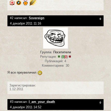
#2 написал:
Sovereign
0
4 декабря 2011 11:16
Группа
:
Посетители
Репутация:
(
0
|
0
)
Публикаций: 4
Комментариев: 30
Я все преувеличил
Зарегистрирован:
1.12.2011
#3 написал:
I_am_your_death
0
4 декабря 2011 14:52