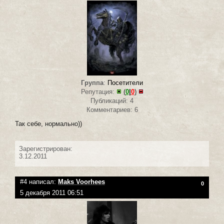
Группа
:
Посетители
Репутация:
(
0
|
0
)
Публикаций: 4
Комментариев: 6
Так себе, нормально))
Зарегистрирован:
3.12.2011
#4 написал:
Maks Voorhees
0
5 декабря 2011 06:51