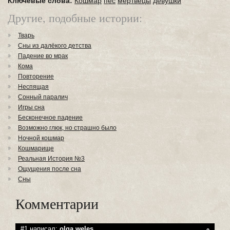
Ключевые слова:
Кошмар
пес
мертвецы
девушки
Другие, подобные истории:
Тварь
Сны из далёкого детства
Падение во мрак
Кома
Повторение
Неспящая
Сонный паралич
Игры сна
Бесконечное падение
Возможно глюк, но страшно было
Ночной кошмар
Кошмарище
Реальная История №3
Ощущения после сна
Сны
Комментарии
#1 написал:
olqa.weles