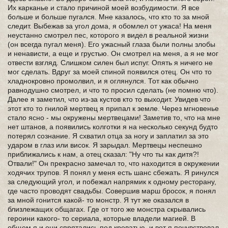
Их карканье и стало причиной моей возбудимости. Я все
больше и больше пугался. Мне казалось, что кто то за мной
следит. Выбежав за угол дома, я обомлел от ужаса! На меня
неустанно смотрел пес, которого я видел в реальной жизни
(он всегда пугал меня). Его ужасный глаза были полны злобы
и ненависти, а еще и грустью. Он смотрел на меня, а я не мог
отвести взгляд. Слишком силен был испуг. Опять я ничего не
мог сделать. Вдруг за моей спиной появился отец. Он что то
хладнокровно промолвил, и я оглянулся. Тот как обычно
равнодушно смотрел, и что то просил сделать (не помню что).
Далее я заметил, что из-за кустов кто то выходит. Увидев что
этот кто то гнилой мертвец я припал к земле. Через мгновенье
стало ясно - мы окружены мертвецами! Заметив то, что на мне
нет штанов, а появились колготки я на несколько секунд будто
потерял сознание. Я схватил отца за ногу и заплатил за это
ударом в глаз или висок. Я зарыдал. Мертвецы неспешно
приближались к нам, а отец сказал: "Ну что ты как дитя?!
Отвали!" Он прекрасно замечал то, что находится в окружении
ходячих трупов. Я понял у меня есть шанс сбежать. Я ринулся
за следующий угол, и побежал напрямик к одному ресторану,
где часто проводят свадьбы. Совершив марш бросок, я понял
за мной гонится какой- то монстр. Я тут же оказался в
близлежащих общагах. Где от того же монстра скрывались
героини какого- то сериала, которые владели магией. В
общем я и они спрятались под кроватью, и вот я почувствовал