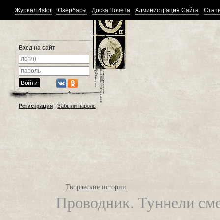
Журнал 4stor
Юзербары
Доска Почета
Администрация Сайта
Стати
Вход на сайт
Регистрация
Забыли пароль
Творческие истории
Проводник. Туннели см