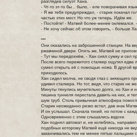
разглядев силуэт Хана.
- Чт-то эт-то бы... было, - еле поворачивая яз
- Я же тебя предупреждал, - старик покачал го
частью этих мест. Но что уж теперь. Идём же.
- Постойте! - Матвей более-менее оклемался. -
- Не хочу сейчас об этом говорить, - больше Х
***
Они оказались на заброшенной станции. На ве
ржавчиной двери. Опять же, Матвей не припом
- Тут мы передохнём, - Хан снял сумку и сел 
После всего пережитого сталкер ощутил едва л
сумел открыть её с помощью ножа. В другой вр
приходилось.
Хан сидел молча, не сводя глаз с зияющего п
удивил сталкера. Но тот, видя, что старик не 
Минуты тянулись мучительно долго, но Хан и н
тишина туннеля перестала давить на них, и те
шум труб. Столь привычная атмосфера помогл
Старик неожиданно резко встал, дав знак Матве
И он услышал. Сначала тихий, но потом с каж
Одновременно с этим слышались вздохи.
Хан поднял автомат и, не колеблясь, направил
подобных которому Матвей ещё никогда не вид
заканчивались тем не менее пятью пальцами с