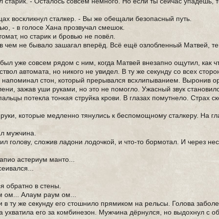
 старик. - Осталось совсем немного. Но если ты сейчас упадешь, 
дцах воскликнул сталкер. - Вы же обещали безопасный путь.
тью, - в голосе Хана прозвучал смешок.
томат, но старик и бровью не повёл.
ни в чем не бывало зашагал вперёд. Всё ещё озлобленный Матвей, т
был уже совсем рядом с ним, когда Матвей внезапно ощутил, как ч
ствол автомата, но никого не увидел. В ту же секунду со всех стор
Он напоминал стон, который прерывался всхлипыванием. Выронив ор
лени, зажав уши руками, но это не помогло. Ужасный звук становил
пальцы потекла тонкая струйка крови. В глазах помутнело. Страх с
руки, которые медленно тянулись к беспомощному сталкеру. На гл
ал мужчина.
ил голову, сложив ладони лодочкой, и что-то бормотал. И через не
лапио астериум манто...
еивался...
я обратно в стены.
 ом... Алаум раум ом...
 в ту же секунду его стошнило прямиком на рельсы. Голова заболе
ка ухватила его за комбинезон. Мужчина дёрнулся, но выдохнул с о