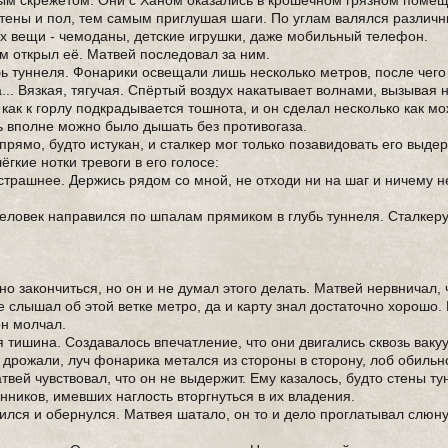
ным скрежетом. Они с Ханом оказались в крошечном грязном поме
тены и пол, тем самым приглушая шаги. По углам валялся различн
х вещи - чемоданы, детские игрушки, даже мобильный телефон.
м открыл её. Матвей последовал за ним.
бь туннеля. Фонарики освещали лишь несколько метров, после чего
.. Вязкая, тягучая. Спёртый воздух накатывает волнами, вызывая
 как к горлу подкрадывается тошнота, и он сделал несколько как м
есь вполне можно было дышать без противогаза.
рямо, будто истукан, и сталкер мог только позавидовать его выдер
гкие нотки тревоги в его голосе:
пострашнее. Держись рядом со мной, не отходи ни на шаг и ничему н
еловек направился по шпалам прямиком в глубь туннеля. Сталкеру
 закончиться, но он и не думал этого делать. Матвей нервничал, ч
е слышал об этой ветке метро, да и карту знал достаточно хорошо.
он молчал.
тишина. Создавалось впечатление, что они двигались сквозь вакуу
 дрожали, луч фонарика метался из стороны в сторону, лоб обиль
твей чувствовал, что он не выдержит. Ему казалось, будто стены т
нников, имевших наглость вторгнуться в их владения.
ился и обернулся. Матвея шатало, он то и дело проглатывал слюну