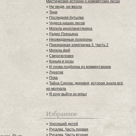
Мистические истории о нововятских лесах
»
Ни гводя, ни жезла
»
Тени
»
Последняя бутылка
»
Чудеса наших лесов
»
Могила инопланетянина
»
Радио Пхеньяна
»
Неожиданные похороны
»
Призрачная электричка 3. Часть 2
»
Могила фей
»
Сверхчеловек
»
Коньяк и розы
»
И снова подборка из комментариев
»
Лунатик
»
Пока
»
Тайна Синска: деревня, которая знала всё,
но молчала
»
Я хочу выйти из игры!
Избранное
»
Уносящий детей
»
Русалка. Часть первая
»
Русалка. Часть вторая