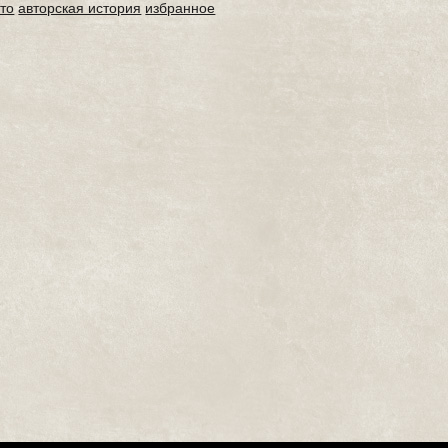
то
авторская история
избранное