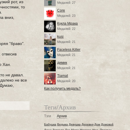
зкий рот, из
Медалей: 27
ечностями, то
Core
в.
Медалей: 23
ла вниз,
Кукла Мрака
Медалей: 22
kusi
Медалей: 21
оряя "браво".
Faceless Killer
. отвесив
Медалей: 21
димик
ю Хан.
Медалей: 21
то не давал.
Tiamat
 далеко не все
Медалей: 20
 Думаю,
Как получить медаль?
Теги/Архив
Тэги
Архив
Бабушка
Ведьма
Девушка
Деревня
Дом
Домовой
Душа
Зеркало
Лес
Мама
Мистика
Ночь
Призрак