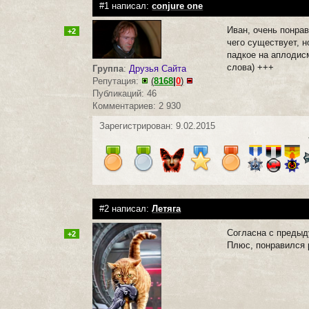
#1 написал:
conjure one
Иван, очень понра
+2
чего существует, 
падкое на аплодисм
слова) +++
Группа
:
Друзья Сайта
Репутация:
(
8168
|
0
)
Публикаций: 46
Комментариев: 2 930
Зарегистрирован: 9.02.2015
#2 написал:
Летяга
Согласна с преды
+2
Плюс, понравился 