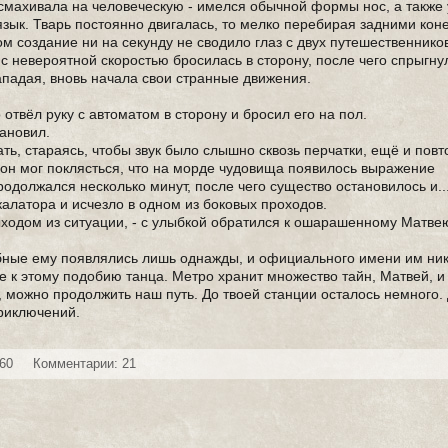
ахивала на человеческую - имелся обычной формы нос, а также у
зык. Тварь постоянно двигалась, то мелко перебирая задними кон
 создание ни на секунду не сводило глаз с двух путешественнико
 с невероятной скоростью бросилась в сторону, после чего спрыгну
ападая, вновь начала свои странные движения.
твёл руку с автоматом в сторону и бросил его на пол.
тановил.
кать, стараясь, чтобы звук было слышно сквозь перчатки, ещё и повт
он мог поклясться, что на морде чудовища появилось выражение
одолжался несколько минут, после чего существо остановилось и..
алатора и исчезло в одном из боковых проходов.
ыходом из ситуации, - с улыбкой обратился к ошарашенному Матве
добные ему появлялись лишь однажды, и официального имени им ник
е к этому подобию танца. Метро хранит множество тайн, Матвей, и
, можно продолжить наш путь. До твоей станции осталось немного.
риключений.
760
Комментарии: 21