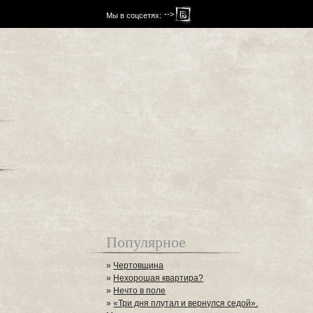
-->
Мы в соцсетях:
Популярное
»
Чертовщина
»
Нехорошая квартира?
»
Нечто в поле
»
«Три дня плутал и вернулся седой».