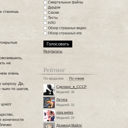
Смертельные файлы
Дурдом
ам станешь
Сказки
Тесты
НЛО
Обзор страшных видео
Обзор страшных игр
 покрытые
Результаты
повозившись,
ать не
Рейтинг
 чем очень
По медалям
По очкам
 шороху. Да,
Сделано_в_СССР
 чьих-то шагов,
Медалей: 38
Летяга
цокот.
Медалей: 33
olqa.weles
щество,
Медалей: 29
е конечности
близко
Дезмонд Майлс