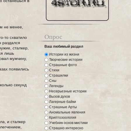
то останешься в
ем не менее,
Опрос
то-то схватило
он раздался
Ваш любимый раздел
ужие, сталкер,
ся лишь
Истории из жизни
ковал мужчину,
Творческие истории
Страшные фото
азах появились
Стихи
Страшилки
Сны
сколько секунд
Легенды
Несерьезные истории
Вызов духов
Лагерные байки
Страшные Арты
Аномальные явления
Криптозоология
ла, и сталкер
Учебник основ мистики
блегчением,
Страшно интересно