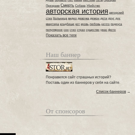
Смерть
Призраки
Собака
Убийство
авторская история
авторский
стих
больница
видео
девочка
демон
дети
друг
дух
квартира
кладбище
кот
кровь
любовь
нечто
подруга
популярное
сон
стих
страх
существо
ужас
фото
Показать все теги
Наш баннер
Понравился сайт страшных историй?
Поставь один из баннеров у себя на сайте.
Список баннеров
→
От спонсоров