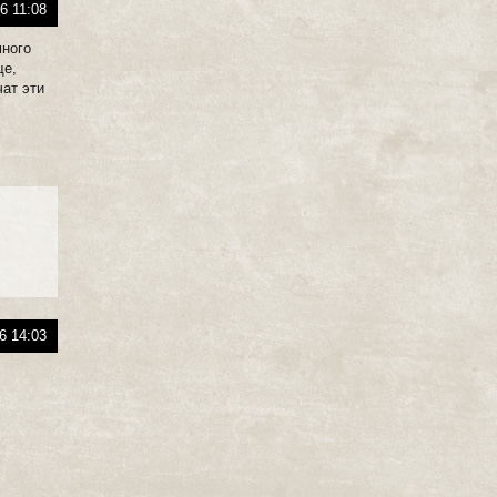
6 11:08
много
ще,
чат эти
6 14:03