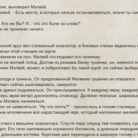
ыком, выговорил Матвей.
ловой. - Есть места, в которых нельзя останавливаться, иначе ты с
 Кто же Вы? И... что это были за слова?
ан не произнёс ничего.
рхний ярус вёл сломанный эскалатор, в боковых стенах виднелись
инал этой станции на карте.
прямиком на пол. Матвей последовал его примеру.
и не волчий голод. Достав из рюкзака банку тушёнки, он, немного 
емя Матвей, может, и побрезговал бы такой едой, но сейчас выбир
рохода в туннель. От предложенной Матвеем тушёнки он отказался,
желает сейчас разговаривать, смирился.
е думал подниматься. Он прислушивался. К каждому звуку, каждому
перь звуки метро доносились отовсюду. Далёкое лязганье, шарканье
а Матвею оклематься.
ю не шевелиться. "Ну что опять?" - пронеслось в голове сталкера.
дым мгновением всё нарастающий звук, который напоминал мелкий 
 ствол к вершине эскалатора. Спустя пару секунд там появилось су
ел. Его тело напоминало огромного богомола, а длинные передни
 длинными когтями. Короткая шея переходила в широкую голову с 