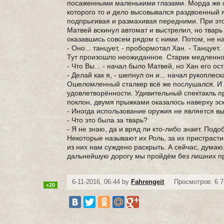
посаженными маленькими глазами. Морда же см
которого то и дело высовывался раздвоенный я
подпрыгивая и размахивая передними. При этом
Матвей вскинул автомат и выстрелил, но тварь
оказавшись совсем рядом с ними. Потом, не н
- Оно... танцует, - пробормотал Хан. - Танцует.
Тут произошло неожиданное. Старик медленно о
- Что Вы... - начал было Матвей, но Хан его ос
- Делай как я, - шепнул он и... начал рукоплес
Ошеломленный сталкер всё же послушался. И 
удовлетворённости. Удивительный спектакль пр
поклон, двумя прыжками оказалось наверху эск
- Иногда использование оружия не является в
- Что это была за тварь?
- Я не знаю, да и вряд ли кто-либо знает. По
Некоторые называют их Роль, за их пристрасти
из них нам суждено раскрыть. А сейчас, думаю
дальнейшую дорогу мы пройдём без лишних п
6-11-2016, 06:44 by
Fahrengeit
Просмотров: 6 
+20