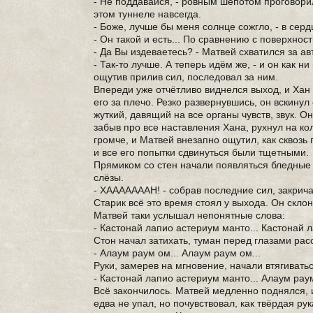
- Не поддавайся, - ровным шёпотом проговорил
этом туннеле навсегда.
- Боже, лучше бы меня солнце сожгло, - в сер
- Он такой и есть... По сравнению с поверхнос
- Да Вы издеваетесь? - Матвей схватился за ав
- Так-то лучше. А теперь идём же, - и он как 
ощутив прилив сил, последовал за ним.
Впереди уже отчётливо виднелся выход, и Хан 
его за плечо. Резко развернувшись, он вскинул 
жуткий, давящий на все органы чувств, звук. 
забыв про все наставления Хана, рухнул на ко
громче, и Матвей внезапно ощутил, как сквозь 
и все его попытки сдвинуться были тщетными.
Прямиком со стен начали появляться бледные 
слёзы.
- ХАААААААН! - собрав последние сил, закрич
Старик всё это время стоял у выхода. Он склон
Матвей таки услышал непонятные слова:
- Кастонай лапио астериум манто... Кастонай 
Стон начал затихать, туман перед глазами расс
- Алаум раум ом... Алаум раум ом...
Руки, замерев на мгновение, начали втягиватьс
- Кастонай лапио астериум манто... Алаум раум
Всё закончилось. Матвей медленно поднялся, и
едва не упал, но почувствовал, как твёрдая ру