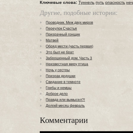
Ключевые слова:
Туннель
путь
опасность
неч
Другие, подобные истории:
Проводник. Меж двух миров
Переулок Счастья
Призрачный гонщик
Матвей
Обряд мести (часть первая)
Это был не брат
Заброшенный дом. Часть 3
Неизвестная миру птица
Ночь у сестры
Призрак дедушки
Свидание в темноте
Грибы и немцы
Доброе дело
Правда или вымысел?!
Долгий месяц февраль
Комментарии