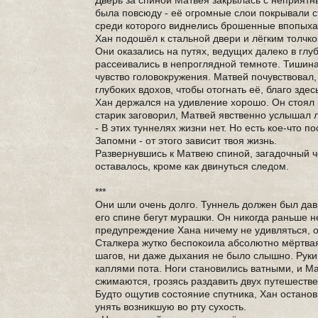
Дверь за спиной Матвея закрылась с неприят
была повсюду - её огромные слои покрывали с
среди которого виднелись брошенные впопыха
Хан подошёл к стальной двери и лёгким толчко
Они оказались на путях, ведущих далеко в глу
рассеивались в непроглядной темноте. Тишина.
чувство головокружения. Матвей почувствовал,
глубоких вдохов, чтобы отогнать её, благо зд
Хан держался на удивление хорошо. Он стоял п
старик заговорил, Матвей явственно услышал лё
- В этих туннелях жизни нет. Но есть кое-что 
Запомни - от этого зависит твоя жизнь.
Развернувшись к Матвею спиной, загадочный ч
оставалось, кроме как двинуться следом.
***
Они шли очень долго. Туннель должен был давно
его спине бегут мурашки. Он никогда раньше н
предупреждение Хана ничему не удивляться, 
Сталкера жутко беспокоила абсолютно мёртвая 
шагов, ни даже дыхания не было слышно. Руки
каплями пота. Ноги становились ватными, и Ма
сжимаются, грозясь раздавить двух путешестве
Будто ощутив состояние спутника, Хан останов
унять возникшую во рту сухость.