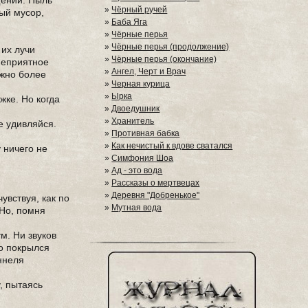
щении. Пыль
»
Чёрный ручей
ый мусор,
»
Баба Яга
»
Чёрные перья
»
Чёрные перья (продолжение)
 их лучи
»
Чёрные перья (окончание)
 неприятное
»
Ангел, Черт и Врач
ожно более
»
Черная курица
»
Ырка
жке. Но когда
»
Двоедушник
»
Хранитель
е удивляйся.
»
Противная бабка
»
Как нечистый к вдове сватался
 ничего не
»
Симфония Шоа
»
Ад - это вода
»
Рассказы о мертвецах
»
Деревня "Добренькое"
увствуя, как по
»
Мутная вода
 Но, помня
м. Ни звуков
но покрылся
уннеля
, пытаясь