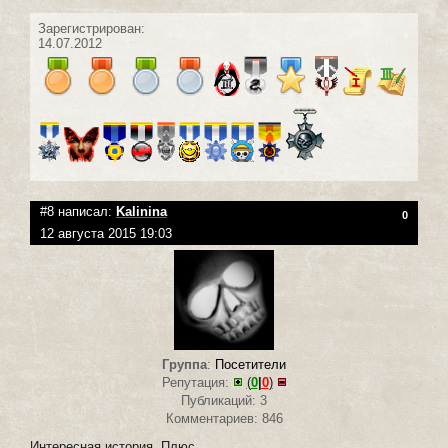
Зарегистрирован:
14.07.2012
#8 написал:
Kalinina
0
12 августа 2015 19:03
Группа
:
Посетители
Репутация:
(
0
|
0
)
Публикаций: 3
Комментариев: 846
Интересная история. Плюс