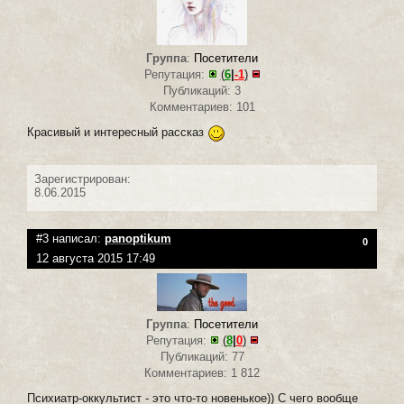
Группа
:
Посетители
Репутация:
(
6
|
-1
)
Публикаций: 3
Комментариев: 101
Красивый и интересный рассказ
Зарегистрирован:
8.06.2015
#3 написал:
panoptikum
0
12 августа 2015 17:49
Группа
:
Посетители
Репутация:
(
8
|
0
)
Публикаций: 77
Комментариев: 1 812
Психиатр-оккультист - это что-то новенькое)) С чего вообще