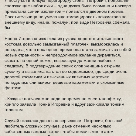
Я постучал в тонкую перегородку стены. Петрович, поправляя
сползающие набок очки – одна дужка была сломана и наскоро
примотана синей изолентой – появился в дверном проеме.
Посетительница не умела идентифицировать психиатров по
внешнему виду, иначе, пожалуй, при виде Петровича сбежала
бы.
Нонна Игоревна извлекла из рукава дорогого итальянского
костюма довольно замызганный платочек, высморкалась и
поведала, что в последнее время она стала замечать за собой
новые странности – непреодолимое желание дурачиться,
скакать на одной ножке, возросшую до мании любовь к
сладкому. В подтверждение своих слов женщина открыла
сумочку и вывалила на стол ее содержимое, где среди очень
дорогой косметики и изысканных визитных карточек
попадались слипшиеся дешевые карамельки и скомканные
фантики.
- Каждые полчаса мне надо непременно съесть конфетку, -
хрипло заявила Нонна Игоревна и вдруг захихикала тонким
голоском.
Случай оказался довольно серьезным. Петрович, большой
любитель сложных случаев, даже отменил несколько
собственных важных встреч, чтобы помочь мне в этом