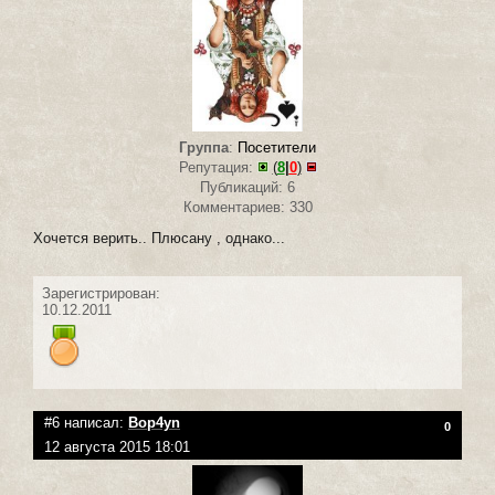
Группа
:
Посетители
Репутация:
(
8
|
0
)
Публикаций: 6
Комментариев: 330
Хочется верить.. Плюсану , однако...
Зарегистрирован:
10.12.2011
#6 написал:
Bop4yn
0
12 августа 2015 18:01