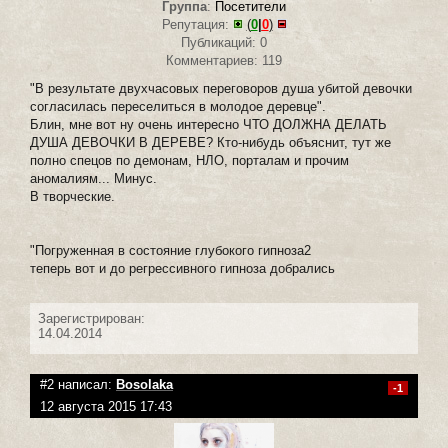
Группа
:
Посетители
Репутация:
(
0
|
0
)
Публикаций: 0
Комментариев: 119
"В результате двухчасовых переговоров душа убитой девочки
согласилась переселиться в молодое деревце".
Блин, мне вот ну очень интересно ЧТО ДОЛЖНА ДЕЛАТЬ
ДУША ДЕВОЧКИ В ДЕРЕВЕ? Кто-нибудь объяснит, тут же
полно спецов по демонам, НЛО, порталам и прочим
аномалиям... Минус.
В творческие.
"Погруженная в состояние глубокого гипноза2
теперь вот и до регрессивного гипноза добрались
Зарегистрирован:
14.04.2014
#2 написал:
Bosolaka
-1
12 августа 2015 17:43