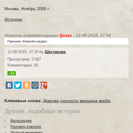
Москва, Ноябрь 2005 г.
Источник
Новость отредактировал
Qusto
- 12-08-2015, 17:04
Причина: Изменён раздел.
12-08-2015, 17:20 by
Шестакова
Просмотров: 3 597
Комментарии: 16
+16
Ключевые слова:
Девочка
сущность
женщина
верба
Другие, подобные истории:
Милосердие
Разговор в могиле
Трупная вечеринка