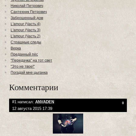
Николай Петрович
Сантехник Петрович
Заброшенный дом
L'amour (Часть 4)
L'amour (Часть 3)
L'amour (Часть 2)
Страшные следы
Верка
Преданный пёс
"Передачка" на тот свет
"Это не твое!"
Погадай мне цыганка
Комментарии
#1 написал:
ANVADEN
0
12 августа 2015 17:39