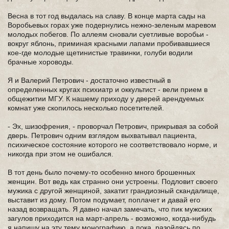
Весна в тот год выдалась на славу. В конце марта сады на
Воробьевых горах уже подернулись нежно-зеленым маревом
молодых побегов. По аллеям сновали суетливые воробьи -
вокруг яблонь, приминая красными лапами пробивавшиеся
кое-где молодые щетинистые травинки, голуби водили
брачные хороводы.
Я и Валерий Петрович - достаточно известный в
определенных кругах психиатр и оккультист - вели прием в
общежитии МГУ. К нашему приходу у дверей арендуемых
комнат уже скопилось несколько посетителей.
- Эх, шизофрения, - проворчал Петрович, прикрывая за собой
дверь. Петрович одним взглядом выхватывал пациента,
психическое состояние которого не соответствовало норме, и
никогда при этом не ошибался.
В тот день было почему-то особенно много брошенных
женщин. Вот ведь как странно они устроены. Подловит своего
мужика с другой женщиной, закатит грандиозный скандалище,
выставит из дому. Потом подумает, поплачет и давай его
назад возвращать. Я давно начал замечать, что пик мужских
загулов приходится на март-апрель - возможно, когда-нибудь
я напишу на эту тему монографию, а пока, разойдясь по