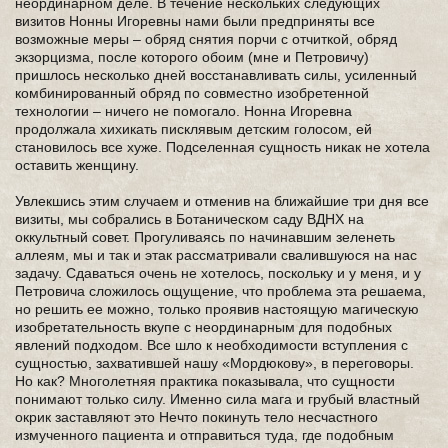
неординарном деле. В течение нескольких следующих
визитов Нонны Игоревны нами были предприняты все
возможные меры – обряд снятия порчи с отчиткой, обряд
экзорцизма, после которого обоим (мне и Петровичу)
пришлось несколько дней восстанавливать силы, усиленный
комбинированный обряд по совместно изобретенной
технологии – ничего не помогало. Нонна Игоревна
продолжала хихикать писклявым детским голосом, ей
становилось все хуже. Подселенная сущность никак не хотела
оставить женщину.
Увлекшись этим случаем и отменив на ближайшие три дня все
визиты, мы собрались в Ботаническом саду ВДНХ на
оккультный совет. Прогуливаясь по начинавшим зеленеть
аллеям, мы и так и этак рассматривали свалившуюся на нас
задачу. Сдаваться очень не хотелось, поскольку и у меня, и у
Петровича сложилось ощущение, что проблема эта решаема,
но решить ее можно, только проявив настоящую магическую
изобретательность вкупе с неординарным для подобных
явлений подходом. Все шло к необходимости вступления с
сущностью, захватившей нашу «Мордюкову», в переговоры.
Но как? Многолетняя практика показывала, что сущности
понимают только силу. Именно сила мага и грубый властный
окрик заставляют это Нечто покинуть тело несчастного
измученного пациента и отправиться туда, где подобным