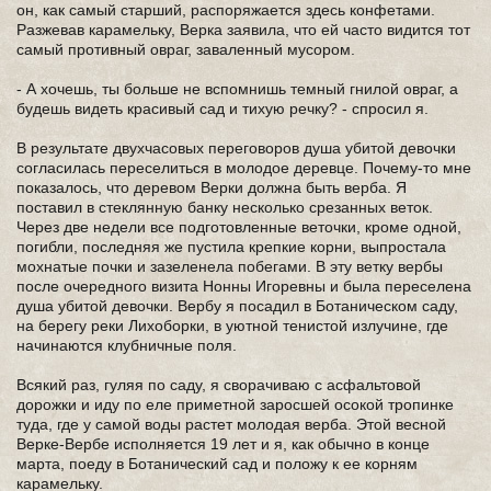
он, как самый старший, распоряжается здесь конфетами.
Разжевав карамельку, Верка заявила, что ей часто видится тот
самый противный овраг, заваленный мусором.
- А хочешь, ты больше не вспомнишь темный гнилой овраг, а
будешь видеть красивый сад и тихую речку? - спросил я.
В результате двухчасовых переговоров душа убитой девочки
согласилась переселиться в молодое деревце. Почему-то мне
показалось, что деревом Верки должна быть верба. Я
поставил в стеклянную банку несколько срезанных веток.
Через две недели все подготовленные веточки, кроме одной,
погибли, последняя же пустила крепкие корни, выпростала
мохнатые почки и зазеленела побегами. В эту ветку вербы
после очередного визита Нонны Игоревны и была переселена
душа убитой девочки. Вербу я посадил в Ботаническом саду,
на берегу реки Лихоборки, в уютной тенистой излучине, где
начинаются клубничные поля.
Всякий раз, гуляя по саду, я сворачиваю с асфальтовой
дорожки и иду по еле приметной заросшей осокой тропинке
туда, где у самой воды растет молодая верба. Этой весной
Верке-Вербе исполняется 19 лет и я, как обычно в конце
марта, поеду в Ботанический сад и положу к ее корням
карамельку.