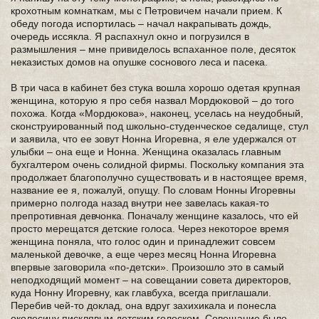
крохотным комнаткам, мы с Петровичем начали прием. К
обеду погода испортилась – начал накрапывать дождь,
очередь иссякла. Я распахнул окно и погрузился в
размышления – мне привиделось вспаханное поле, десяток
неказистых домов на опушке соснового леса и пасека.
В три часа в кабинет без стука вошла хорошо одетая крупная
женщина, которую я про себя назвал Мордюковой – до того
похожа. Когда «Мордюкова», наконец, уселась на неудобный,
сконструированный под школьно-студенческое седалище, стул
и заявила, что ее зовут Нонна Игоревна, я еле удержался от
улыбки – она еще и Нонна. Женщина оказалась главным
бухгалтером очень солидной фирмы. Поскольку компания эта
продолжает благополучно существовать и в настоящее время,
название ее я, пожалуй, опущу. По словам Нонны Игоревны
примерно полгода назад внутри нее завелась какая-то
препротивная девчонка. Поначалу женщине казалось, что ей
просто мерещатся детские голоса. Через некоторое время
женщина поняла, что голос один и принадлежит совсем
маленькой девочке, а еще через месяц Нонна Игоревна
впервые заговорила «по-детски». Произошло это в самый
неподходящий момент – на совещании совета директоров,
куда Нонну Игоревну, как главбуха, всегда приглашали.
Перебив чей-то доклад, она вдруг захихикала и понесла
околесицу писклявым детским голоском. Совещание было