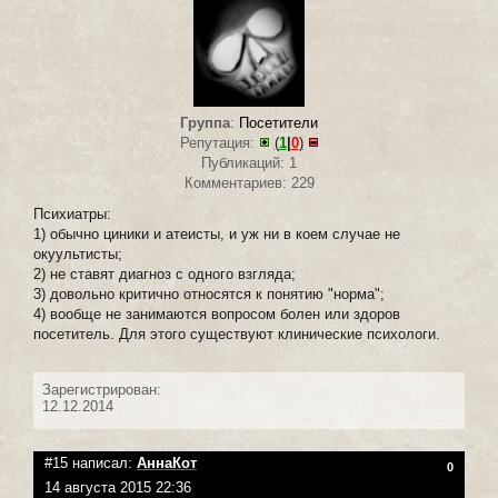
Группа
:
Посетители
Репутация:
(
1
|
0
)
Публикаций: 1
Комментариев: 229
Психиатры:
1) обычно циники и атеисты, и уж ни в коем случае не
окуультисты;
2) не ставят диагноз с одного взгляда;
3) довольно критично относятся к понятию "норма";
4) вообще не занимаются вопросом болен или здоров
посетитель. Для этого существуют клинические психологи.
Зарегистрирован:
12.12.2014
#15 написал:
АннаКот
0
14 августа 2015 22:36