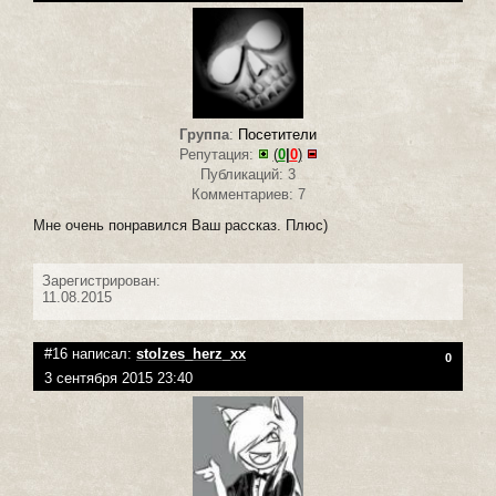
Группа
:
Посетители
Репутация:
(
0
|
0
)
Публикаций: 3
Комментариев: 7
Мне очень понравился Ваш рассказ. Плюс)
Зарегистрирован:
11.08.2015
#16 написал:
stolzes_herz_xx
0
3 сентября 2015 23:40