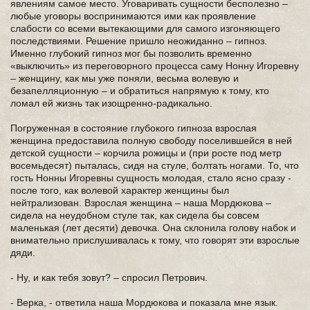
явлениям самое место. Уговаривать сущности бесполезно –
любые уговоры воспринимаются ими как проявление
слабости со всеми вытекающими для самого изгоняющего
последствиями. Решение пришло неожиданно – гипноз.
Именно глубокий гипноз мог бы позволить временно
«выключить» из переговорного процесса саму Нонну Игоревну
– женщину, как мы уже поняли, весьма волевую и
безапелляционную – и обратиться напрямую к тому, кто
ломал ей жизнь так изощренно-радикально.
Погруженная в состояние глубокого гипноза взрослая
женщина предоставила полную свободу поселившейся в ней
детской сущности – корчила рожицы и (при росте под метр
восемьдесят) пыталась, сидя на стуле, болтать ногами. То, что
гость Нонны Игоревны сущность молодая, стало ясно сразу -
после того, как волевой характер женщины был
нейтрализован. Взрослая женщина – наша Мордюкова –
сидела на неудобном стуле так, как сидела бы совсем
маленькая (лет десяти) девочка. Она склонила голову набок и
внимательно прислушивалась к тому, что говорят эти взрослые
дяди.
- Ну, и как тебя зовут? – спросил Петрович.
- Верка, - ответила наша Мордюкова и показала мне язык.