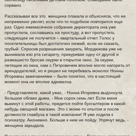
сорвано.
Рассказывая все это, женщина плакала и объясняла, что ее
непременно уволят, если что-то подобное повторится еще
раз. Одно ежемесячное собрание директората она уже
пропустила, сославшись на простуду, а вот пропустить
следующее не получится – квартальный отчет. Голос у
посетительницы был достаточно низкий, если не сказать,
грубый. Спросив разрешения закурить, Мордюкова уже не
вынимала изо рта сигарету, прикуривая одну от другой и
размашисто бросая окурки в открытое окно. За окурки,
летящие из окна, нам с Петровичем вполне могло нагореть от
арендодателей, но я решил не перебивать монолог Нонны
Игоревны замечаниями – было понятно, что в настоящий
момент она не вполне адекватна.
- Представляете, какой ужас, - Нонна Игоревна выдохнула
большое облако дыма, - Мне сорок семь лет. Если меня
выкинут с этой работы, придется пойти бухгалтером в какой-
нибудь овощной магазин. Это с моим-то опытом и после
должности главбуха в такой компании! Я уже ходила к
психиатру. Анонимно. Больше к ним не пойду. Упрячут ведь, -
женщина зарыдала.