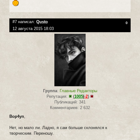
#7 написал:
Qusto
0
12 августа 2015 18:03
Группа
:
Главные Редакторы
Репутация:
(
1005
|
-2
)
Публикаций: 341
Комментариев: 2 632
Bop4yn
,
Нет, но мало ли. Ладно, я сам больше склонялся к
творческим. Переношу.