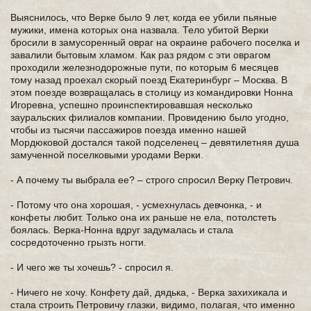
Выяснилось, что Верке было 9 лет, когда ее убили пьяные
мужики, имена которых она назвала. Тело убитой Верки
бросили в замусоренный овраг на окраине рабочего поселка и
завалили бытовым хламом. Как раз рядом с эти оврагом
проходили железнодорожные пути, по которым 6 месяцев
тому назад проехал скорый поезд Екатеринбург – Москва. В
этом поезде возвращалась в столицу из командировки Нонна
Игоревна, успешно проинспектировавшая несколько
зауральских филиалов компании. Провидению было угодно,
чтобы из тысячи пассажиров поезда именно нашей
Мордюковой достался такой подселенец – девятилетняя душа
замученной поселковыми уродами Верки.
- А почему ты выбрала ее? – строго спросил Верку Петрович.
- Потому что она хорошая, - усмехнулась девчонка, - и
конфеты любит. Только она их раньше не ела, потолстеть
боялась. Верка-Нонна вдруг задумалась и стала
сосредоточенно грызть ногти.
- И чего же ты хочешь? - спросил я.
- Ничего не хочу. Конфету дай, дядька, - Верка захихикала и
стала строить Петровичу глазки, видимо, полагая, что именно