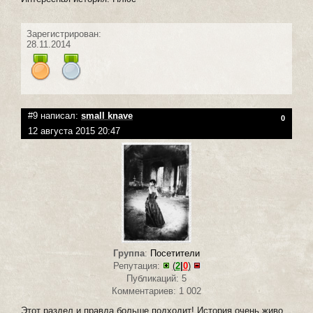
Зарегистрирован:
28.11.2014
#9 написал:
small knave
0
12 августа 2015 20:47
Группа
:
Посетители
Репутация:
(
2
|
0
)
Публикаций: 5
Комментариев: 1 002
Этот раздел и правда больше подходит! История очень живо