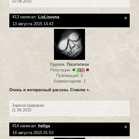
10.08.2015
#13 написал:
LisLisovna
0
13 августа 2015 14:43
Группа
:
Посетители
Репутация:
(
0
|
0
)
Публикаций: 0
Комментариев: 1
Очень и интересный рассказ. Ставлю +.
Зарегистрирован:
11.08.2015
#14 написал:
hellga
0
14 августа 2015 01:53