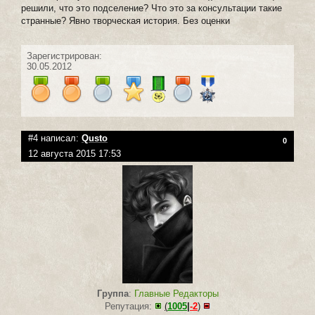
решили, что это подселение? Что это за консультации такие
странные? Явно творческая история. Без оценки
Зарегистрирован:
30.05.2012
#4 написал:
Qusto
0
12 августа 2015 17:53
Группа
:
Главные Редакторы
Репутация:
(
1005
|
-2
)