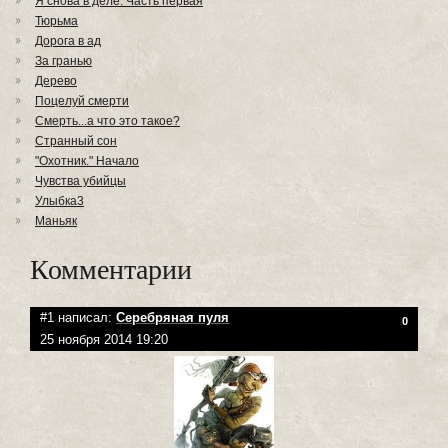
Я снова в деле. Часть первая
Тюрьма
Дорога в ад
За гранью
Дерево
Поцелуй смерти
Смерть...а что это такое?
Странный сон
"Охотник." Начало
Чувства убийцы
Улыбка3
Маньяк
Комментарии
#1 написал:
Серебряная пуля
0
25 ноября 2014 19:20