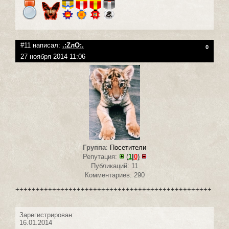
#11 написал:
.:ZлO:.
0
27 ноября 2014 11:06
Группа
:
Посетители
Репутация:
(
1
|
0
)
Публикаций: 11
Комментариев: 290
++++++++++++++++++++++++++++++++++++++++++++++++
Зарегистрирован:
16.01.2014