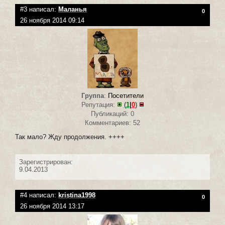
#3 написал:
Маланья
0
26 ноября 2014 09:14
Группа
:
Посетители
Репутация:
(
1
|
0
)
Публикаций: 0
Комментариев: 52
Так мало? Жду продолжения. ++++
Зарегистрирован:
9.04.2013
#4 написал:
kristina1998
0
26 ноября 2014 13:17