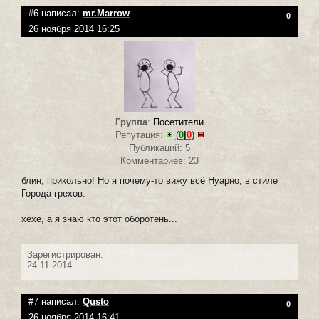
#6 написал:
mr.Marrow
0
26 ноября 2014 16:25
Группа
:
Посетители
Репутация:
(
0
|
0
)
Публикаций: 5
Комментариев: 23
блин, прикольно! Но я почему-то вижу всё Нуарно, в стиле
Города грехов.
хехе, а я знаю кто этот оборотень...
Зарегистрирован:
24.11.2014
#7 написал:
Qusto
0
26 ноября 2014 16:41