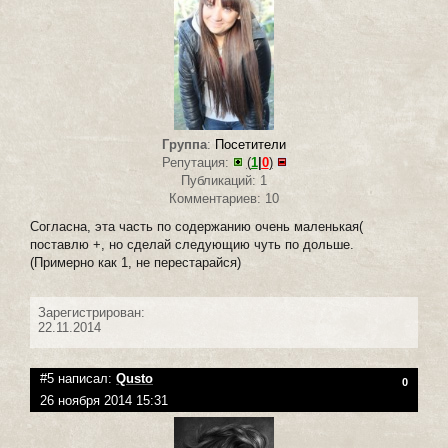
Группа
:
Посетители
Репутация:
(
1
|
0
)
Публикаций: 1
Комментариев: 10
Согласна, эта часть по содержанию очень маленькая(
поставлю +, но сделай следующию чуть по дольше.
(Примерно как 1, не перестарайся)
Зарегистрирован:
22.11.2014
#5 написал:
Qusto
0
26 ноября 2014 15:31