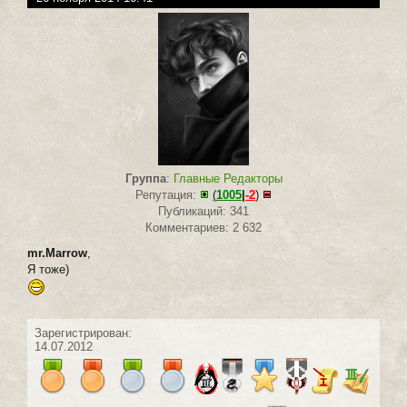
Группа
:
Главные Редакторы
Репутация:
(
1005
|
-2
)
Публикаций: 341
Комментариев: 2 632
mr.Marrow
,
Я тоже)
Зарегистрирован:
14.07.2012