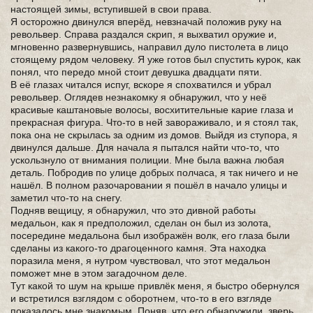
настоящей зимы, вступившей в свои права.
Я осторожно двинулся вперёд, невзначай положив руку на
револьвер. Справа раздался скрип, я выхватил оружие и,
мгновенно развернувшись, направил дуло пистолета в лицо
стоящему рядом человеку. Я уже готов был спустить курок, как
понял, что передо мной стоит девушка двадцати пяти.
В её глазах читался испуг, вскоре я спохватился и убрал
револьвер. Оглядев незнакомку я обнаружил, что у неё
красивые каштановые волосы, восхитительные карие глаза и
прекрасная фигура. Что-то в ней завораживало, и я стоял так,
пока она не скрылась за одним из домов. Выйдя из ступора, я
двинулся дальше. Для начала я пытался найти что-то, что
ускользнуло от внимания полиции. Мне была важна любая
деталь. Побродив по улице добрых полчаса, я так ничего и не
нашёл. В полном разочаровании я пошёл в начало улицы и
заметил что-то на снегу.
Подняв вещицу, я обнаружил, что это дивной работы
медальон, как я предположил, сделан он был из золота,
посередине медальона был изображён волк, его глаза были
сделаны из какого-то драгоценного камня. Эта находка
поразила меня, я нутром чувствовал, что этот медальон
поможет мне в этом загадочном деле.
Тут какой то шум на крыше привлёк меня, я быстро обернулся
и встретился взглядом с оборотнем, что-то в его взгляде
показалось мне знакомым. Поняв, что его обнаружили, зверь