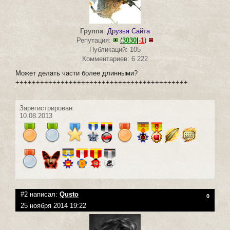
Группа
:
Друзья Сайта
Репутация:
(
3030
|
-1
)
Публикаций: 105
Комментариев: 6 222
Может делать части более длинными?
++++++++++++++++++++++++++++++++++++++++++
Зарегистрирован:
10.08.2013
#2 написал:
Qusto
0
25 ноября 2014 19:22