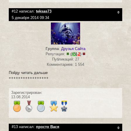
#12 написал:
teksas73
0
5 декабря 2014 09:34
Группа
:
Друзья Сайта
Репутация:
(
45
|
-2
)
Публикаций: 27
Комментариев: 1 554
Пойду читать дальше
+++++++++++++++++
Зарегистрирован:
13.08.2014
#13 написал:
просто Вася
0