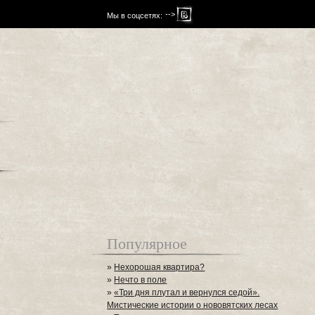
-->
Мы в соцсетях:
Популярное
»
Нехорошая квартира?
»
Нечто в поле
»
«Три дня плутал и вернулся седой».
Мистические истории о нововятских лесах