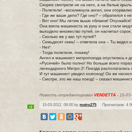
Скорее смотрели не на него, а на белые крыль
- Полетели! –воскликнула ангел, они оторвалис
- Где же ваше депо? Где оно? – обратился к н
- Вот оно! Мы летим выше облаков! Опускайся!
Она взяла машиниста за руку и они стали мед
выходило множество путей, он насчитал сорок 
- Сколько же у вас тут путей?
- Семьдесят семь! – ответила она – Ты видел 
- Нет!
- Тогда полетели, покажу!
Ангел и машинист метропоезда опустились к д
«Русичей» было полно! Но больше всего порази
легендарного Метро-2! Поезда располагались 
И тут машинист увидел хозпоезд! Он же нескол
- Смотри, это же наш поезд! – сказал машинис
Новость отредактировал
VENDETTA
- 15-03
15-03-2012, 09:00 by
metro275
Просмотров: 4 0
+2