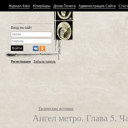
Журнал 4stor
Юзербары
Доска Почета
Администрация Сайта
Стати
Вход на сайт
Регистрация
Забыли пароль
Творческие истории
Ангел метро. Глава 5. Ч