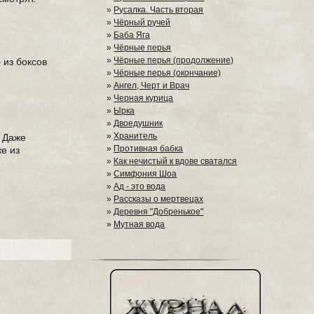
»
Русалка. Часть вторая
»
Чёрный ручей
»
Баба Яга
»
Чёрные перья
»
Чёрные перья (продолжение)
 из боксов
»
Чёрные перья (окончание)
»
Ангел, Черт и Врач
»
Черная курица
»
Ырка
»
Двоедушник
»
Хранитель
. Даже
»
Противная бабка
же из
»
Как нечистый к вдове сватался
»
Симфония Шоа
»
Ад - это вода
»
Рассказы о мертвецах
»
Деревня "Добренькое"
»
Мутная вода