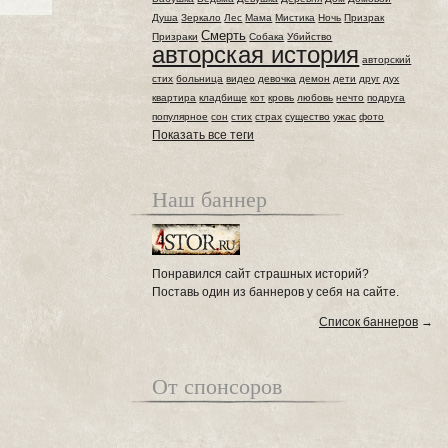
Душа
Зеркало
Лес
Мама
Мистика
Ночь
Призрак
Смерть
Призраки
Собака
Убийство
авторская история
авторский
стих
больница
видео
девочка
демон
дети
друг
дух
квартира
кладбище
кот
кровь
любовь
нечто
подруга
популярное
сон
стих
страх
существо
ужас
фото
Показать все теги
Наш баннер
Понравился сайт страшных историй?
Поставь один из баннеров у себя на сайте.
Список баннеров
→
От спонсоров