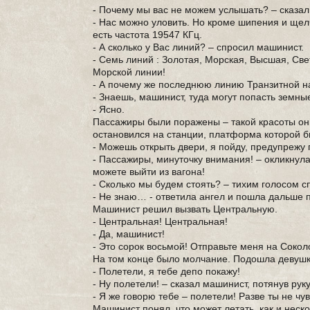
- Почему мы вас не можем услышать? – сказал
- Нас можно уловить. Но кроме шипения и щел
есть частота 19547 КГц.
- А сколько у Вас линий? – спросил машинист.
- Семь линий : Золотая, Морская, Высшая, Све
Морской линии!
- А почему же последнюю линию Транзитной н
- Знаешь, машинист, туда могут попасть земны
- Ясно.
Пассажиры были поражены – такой красоты они
остановился на станции, платформа которой б
- Можешь открыть двери, я пойду, предупрежу 
- Пассажиры, минуточку внимания! – окликнула
можете выйти из вагона!
- Сколько мы будем стоять? – тихим голосом 
- Не знаю… - ответила ангел и пошла дальше 
Машинист решил вызвать Центральную.
- Центральная! Центральная!
- Да, машинист!
- Это сорок восьмой! Отправьте меня на Соко
На том конце было молчание. Подошла девушк
- Полетели, я тебе депо покажу!
- Ну полетели! – сказал машинист, потянув рук
- Я же говорю тебе – полетели! Разве ты не ч
Машинист понял, что может летать, как и неско