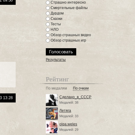
2 09:58
Страшно интересно
Смертельные файлы
Дурдом
Сказки
Тесты
НЛО
Обзор страшных видео
Обзор страшных игр
Результаты
Рейтинг
По медалям
По очкам
Сделано_в_СССР
3 13:28
Медалей: 38
Летяга
Медалей: 33
olqa.weles
Медалей: 29