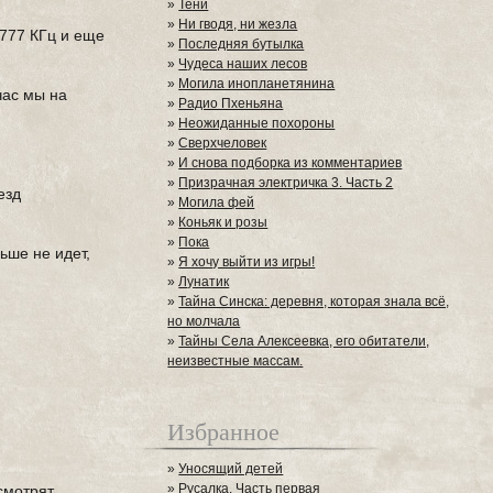
»
Тени
»
Ни гводя, ни жезла
5777 КГц и еще
»
Последняя бутылка
»
Чудеса наших лесов
»
Могила инопланетянина
час мы на
»
Радио Пхеньяна
»
Неожиданные похороны
»
Сверхчеловек
»
И снова подборка из комментариев
»
Призрачная электричка 3. Часть 2
езд
»
Могила фей
»
Коньяк и розы
»
Пока
ьше не идет,
»
Я хочу выйти из игры!
»
Лунатик
»
Тайна Синска: деревня, которая знала всё,
но молчала
»
Тайны Села Алексеевка, его обитатели,
неизвестные массам.
Избранное
»
Уносящий детей
»
Русалка. Часть первая
смотрят.