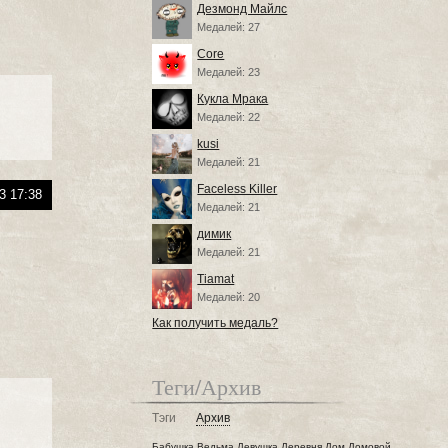
Дезмонд Майлс
Медалей: 27
Core
Медалей: 23
Кукла Мрака
Медалей: 22
kusi
Медалей: 21
Faceless Killer
3 17:38
Медалей: 21
димик
Медалей: 21
Tiamat
Медалей: 20
Как получить медаль?
Теги/Архив
Тэги
Архив
Бабушка
Ведьма
Девушка
Деревня
Дом
Домовой