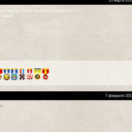
15 марта 201
ко частей, но так ничего не изменилось +
 сериал
7 февраля 201
++