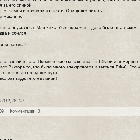
я за его спиной.
ь от земли и пропали в высоте. Они долго летели.
ей машинист
ленно опускаться. Машинист был поражен – депо было гигантским –
два и сбился.
наши поезда?
епо, зашли в него. Поездов было множество – и ЕЖ-ей и номерных
ло Виктора то, что было много электровозов и вагонов ЕЖ-6! Это 
по несколько на одном пути.
ько раз видел его на линии!
т
-2012, 09:00
09
Комментарии: 3