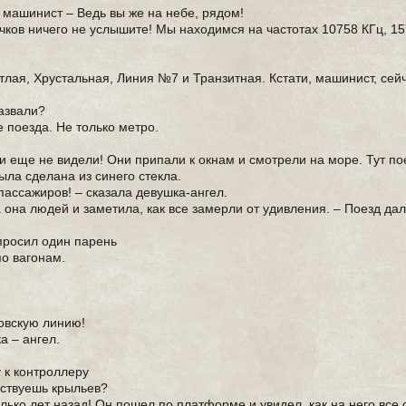
 машинист – Ведь вы же на небе, рядом!
чков ничего не услышите! Мы находимся на частотах 10758 КГц, 1
тлая, Хрустальная, Линия №7 и Транзитная. Кстати, машинист, сей
азвали?
е поезда. Не только метро.
 еще не видели! Они припали к окнам и смотрели на море. Тут по
ыла сделана из синего стекла.
пассажиров! – сказала девушка-ангел.
 она людей и заметила, как все замерли от удивления. – Поезд дал
спросил один парень
по вагонам.
ловскую линию!
а – ангел.
у к контроллеру
увствуешь крыльев?
лько лет назад! Он пошел по платформе и увидел, как на него все 