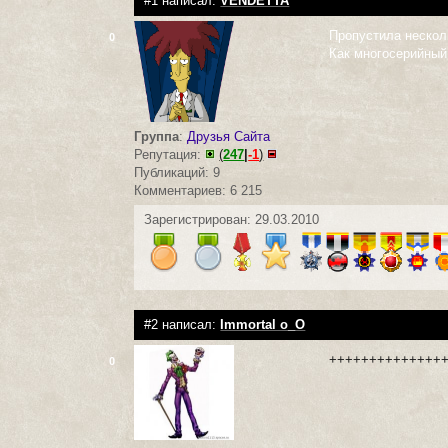
#1 написал:
VENDETTA
Пропустила несколь
0
Как многосерийный
Группа
:
Друзья Сайта
Репутация:
(
247
|
-1
)
Публикаций: 9
Комментариев: 6 215
Зарегистрирован: 29.03.2010
#2 написал:
Immortal o_O
++++++++++++++
0