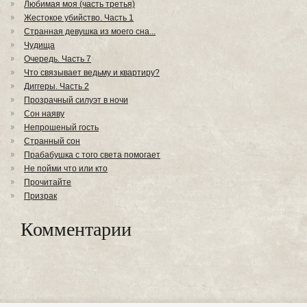
Любимая моя (часть третья)
Жестокое убийство. Часть 1
Странная девушка из моего сна...
Чудища
Очередь. Часть 7
Что связывает ведьму и квартиру?
Диггеры. Часть 2
Прозрачный силуэт в ночи
Сон наяву
Непрошеный гость
Странный сон
Прабабушка с того света помогает
Не пойми что или кто
Прочитайте
Призрак
Комментарии