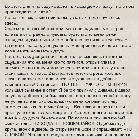
До этого дня я не задумывался, в каком доме я живу, что в нем
происходило, и с кем?
Но вот однажды мне пришлось узнать, что же случилось
здесь...
Спав мирно в своей постели, мне приходилось много раз
вставать от странного чувства, будто кто то меня режет
взглядом, я думал что много работаю, вот и кажется всякое...
Да вот нет, на следующую ночь, мне пришлось избегать этого
дома и идти ночевать к другу...
Настала следующая ночь, я опять просыпаюсь от того же
ощущения что на меня кто то пялится, открыв глаза я
посмотрел на стену и мои волосы встали как штык, у стены
стоит какая то тварь, 2 метра под потолок, рога, красные
глаза, и волосатое тело, и все это украшают в добавок
длинные когти! Я спросил: ЧТО ТЕБЕ НУЖНО ОТ МЕНЯ? Я
услышал рычанье в ответ, Я бегом прыгнул с дивана, к двери,
не успел добежать, и был схвачен и отправлен лапой в стену,
не успев встать, оно ошарашило меня когтями по лицу,
намереваясь снести мне башку... Все таки я нашел силы и
прыгнул в окно, так как живу я на 2 этаже, больно не было, так
я ещё и до друга бежать смог! По дороге я слышал грубый
смех и голос: НИКОГДА НЕ ВОЗВРАЩАЙСЯ! Я добежал до
друга, звоню в дверь, он открывает в шоке и спрашивает: ЧТО
С ТОБОЙ? Я зашел к нему попили чуть коньяка, я подошел к