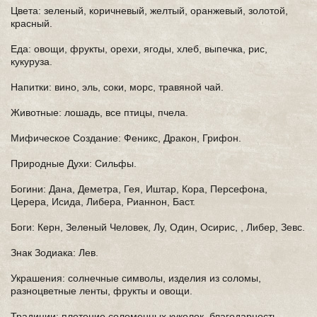
Цвета: зеленый, коричневый, желтый, оранжевый, золотой,
красный.
Еда: овощи, фрукты, орехи, ягоды, хлеб, выпечка, рис,
кукуруза.
Напитки: вино, эль, соки, морс, травяной чай.
Животные: лошадь, все птицы, пчела.
Мифическое Создание: Феникс, Дракон, Грифон.
Природные Духи: Сильфы.
Богини: Дана, Деметра, Гея, Иштар, Кора, Персефона,
Церера, Исида, Либера, Рианнон, Баст.
Боги: Керн, Зеленый Человек, Лу, Один, Осирис, , Либер, Зевс.
Знак Зодиака: Лев.
Украшения: солнечные символы, изделия из соломы,
разноцветные ленты, фрукты и овощи.
Традиции: плетение соломенных куколок, благодарность