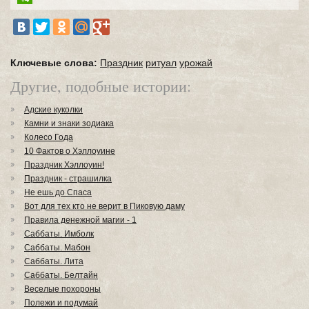
Ключевые слова:
Праздник
ритуал
урожай
Другие, подобные истории:
Адские куколки
Камни и знаки зодиака
Колесо Года
10 Фактов о Хэллоуине
Праздник Хэллоуин!
Праздник - страшилка
Не ешь до Спаса
Вот для тех кто не верит в Пиковую даму
Правила денежной магии - 1
Саббаты. Имболк
Саббаты. Мабон
Саббаты. Лита
Саббаты. Белтайн
Веселые похороны
Полежи и подумай