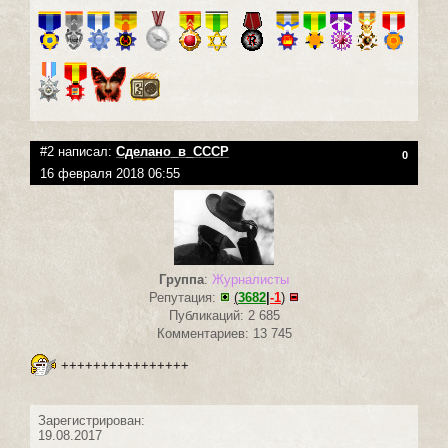
#2 написал:
Сделано_в_СССР
0
16 февраля 2018 06:55
Группа
:
Журналисты
Репутация:
(
3682
|
-1
)
Публикаций: 2 685
Комментариев: 13 745
++++++++++++++++
Зарегистрирован:
19.08.2017