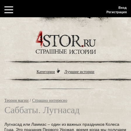
Вход
Регистрация
Категории
Лучшие истории
Теория магии
/
Страшно интересно
Саббаты. Лугнасад
Лугнасад или Ламмас – один из важных праздников Колеса
Года. Это праздник Первого Урожая, время когда мы получаем