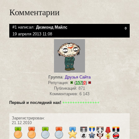
Комментарии
#1 написал:
Дезмонд Майлс
0
19 апреля 2013 11:08
Группа
:
Друзья Сайта
Репутация:
(
157
|
0
)
Публикаций: 871
Комментариев: 6 143
Первый и последний нах!
+++++++++++++++
Зарегистрирован:
21.12.2010