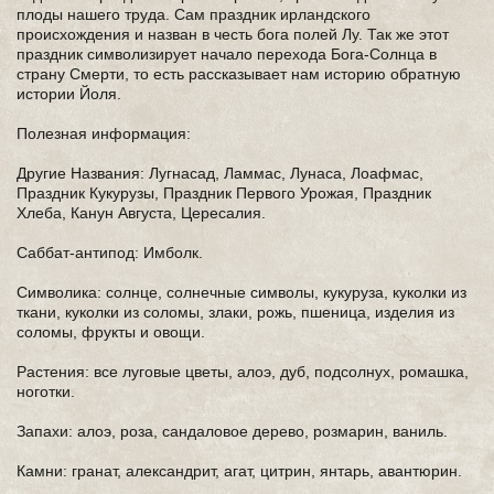
плоды нашего труда. Сам праздник ирландского
происхождения и назван в честь бога полей Лу. Так же этот
праздник символизирует начало перехода Бога-Солнца в
страну Смерти, то есть рассказывает нам историю обратную
истории Йоля.
Полезная информация:
Другие Названия: Лугнасад, Ламмас, Лунаса, Лоафмас,
Праздник Кукурузы, Праздник Первого Урожая, Праздник
Хлеба, Канун Августа, Цересалия.
Саббат-антипод: Имболк.
Символика: солнце, солнечные символы, кукуруза, куколки из
ткани, куколки из соломы, злаки, рожь, пшеница, изделия из
соломы, фрукты и овощи.
Растения: все луговые цветы, алоэ, дуб, подсолнух, ромашка,
ноготки.
Запахи: алоэ, роза, сандаловое дерево, розмарин, ваниль.
Камни: гранат, александрит, агат, цитрин, янтарь, авантюрин.