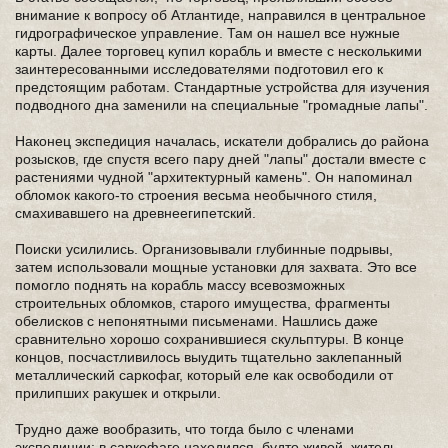
внимание к вопросу об Атлантиде, направился в центральное
гидрографическое управление. Там он нашел все нужные
карты. Далее торговец купил корабль и вместе с несколькими
заинтересованными исследователями подготовил его к
предстоящим работам. Стандартные устройства для изучения
подводного дна заменили на специальные "громадные лапы".
Наконец экспедиция началась, искатели добрались до района
розысков, где спустя всего пару дней "лапы" достали вместе с
растениями чудной "архитектурный камень". Он напоминал
обломок какого-то строения весьма необычного стиля,
смахивавшего на древнеегипетский.
Поиски усилились. Организовывали глубинные подрывы,
затем использовали мощные установки для захвата. Это все
помогло поднять на корабль массу всевозможных
строительных обломков, старого имущества, фрагменты
обелисков с непонятными письменами. Нашлись даже
сравнительно хорошо сохранившиеся скульптуры. В конце
концов, посчастливилось выудить тщательно заклепанный
металлический саркофаг, который еле как освободили от
прилипших ракушек и открыли.
Трудно даже вообразить, что тогда было с членами
экспедиции: в саркофаге находился, будто живой, житель