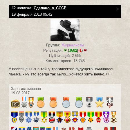
#2 написал:
Сделано_в_СССР
0
19 февраля 2018 05:42
Группа
:
Журналисты
Репутация:
(
3682
|
-1
)
Публикаций: 2 685
Комментариев: 13 745
У посвященных в тайну трагического будущего начиналась
паника. - ну это всегда так было...хочется жить вечно.+++
Зарегистрирован:
19.08.2017