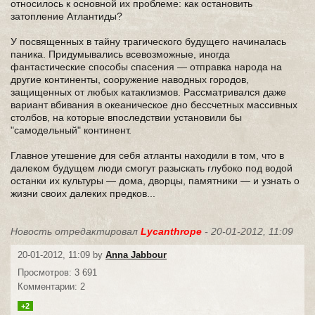
относилось к основной их проблеме: как остановить
затопление Атлантиды?
У посвященных в тайну трагического будущего начиналась
паника. Придумывались всевозможные, иногда
фантастические способы спасения — отправка народа на
другие континенты, сооружение наводных городов,
защищенных от любых катаклизмов. Рассматривался даже
вариант вбивания в океаническое дно бессчетных массивных
столбов, на которые впоследствии установили бы
"самодельный" континент.
Главное утешение для себя атланты находили в том, что в
далеком будущем люди смогут разыскать глубоко под водой
останки их культуры — дома, дворцы, памятники — и узнать о
жизни своих далеких предков...
Новость отредактировал
Lycanthrope
- 20-01-2012, 11:09
20-01-2012, 11:09 by
Anna Jabbour
Просмотров: 3 691
Комментарии: 2
+2