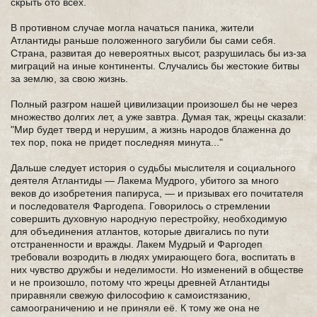
скрыть ото всех.
В противном случае могла начаться паника, жители
Атлантиды раньше положенного загубили бы сами себя.
Страна, развитая до невероятных высот, разрушилась бы из-за
миграций на иные континенты. Случались бы жестокие битвы
за землю, за свою жизнь.
Полный разгром нашей цивилизации произошел бы не через
множество долгих лет, а уже завтра. Думая так, жрецы сказали:
"Мир будет тверд и нерушим, а жизнь народов блаженна до
тех пор, пока не придет последняя минута..."
Дальше следует история о судьбы мыслителя и социального
деятеля Атлантиды — Лакема Мудрого, убитого за много
веков до изобретения папируса, — и призывах его почитателя
и последователя Фаргодепа. Говорилось о стремлении
совершить духовную народную перестройку, необходимую
для объединения атлантов, которые двигались по пути
отстраненности и вражды. Лакем Мудрый и Фаргодеп
требовали возродить в людях умирающего бога, воспитать в
них чувство дружбы и неделимости. Но изменений в обществе
и не произошло, потому что жрецы древней Атлантиды
приравняли свежую философию к самоистязанию,
самоограничению и не приняли её. К тому же она не