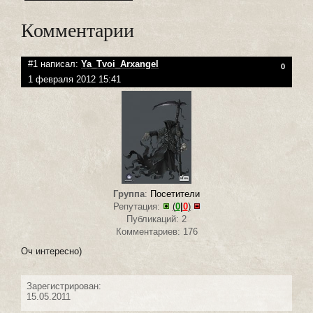
Комментарии
#1 написал:
Ya_Tvoi_Arxangel
0
1 февраля 2012 15:41
Группа
:
Посетители
Репутация:
(
0
|
0
)
Публикаций: 2
Комментариев: 176
Оч интересно)
Зарегистрирован:
15.05.2011