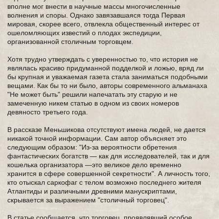
вполне мог внести в научные массы многочисленные
волнения и споры. Однако завязавшаяся тогда Первая
мировая, скорее всего, отвлекла общественный интерес от
ошеломляющих известий о плодах экспедиции,
организованной столичным торговцем.
Хотя трудно утверждать с уверенностью то, что история не
являлась красиво придуманной подделкой и ложью, вряд ли
бы крупная и уважаемая газета стала заниматься подобными
вещами. Как бы то ни было, авторы современного альманаха
"Не может быть" решили напечатать эту старую и не
замеченную никем статью в одном из своих номеров
девяносто третьего года.
В рассказе Меньшикова отсутствуют имена людей, не дается
никакой точной информации. Сам автор объясняет это
следующим образом: "Из-за вероятности обретения
фантастических богатств — как для исследователей, так и для
кошелька организатора —это великое дело временно
хранится в сфере совершенной секретности". А личность того,
кто отыскал саркофаг с телом возможно последнего жителя
Атлантиды и различными древними манускриптами,
скрывается за выражением "столичный торговец".
В статье сообщается, что торговец, проявлявший особое