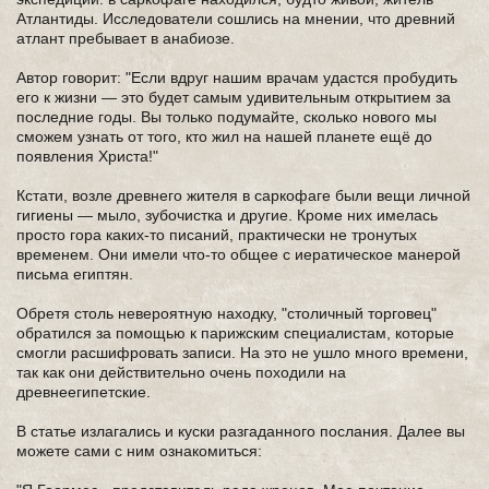
Атлантиды. Исследователи сошлись на мнении, что древний
атлант пребывает в анабиозе.
Автор говорит: "Если вдруг нашим врачам удастся пробудить
его к жизни — это будет самым удивительным открытием за
последние годы. Вы только подумайте, сколько нового мы
сможем узнать от того, кто жил на нашей планете ещё до
появления Христа!"
Кстати, возле древнего жителя в саркофаге были вещи личной
гигиены — мыло, зубочистка и другие. Кроме них имелась
просто гора каких-то писаний, практически не тронутых
временем. Они имели что-то общее с иератическое манерой
письма египтян.
Обретя столь невероятную находку, "столичный торговец"
обратился за помощью к парижским специалистам, которые
смогли расшифровать записи. На это не ушло много времени,
так как они действительно очень походили на
древнеегипетские.
В статье излагались и куски разгаданного послания. Далее вы
можете сами с ним ознакомиться: