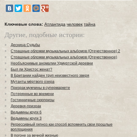
Ключевые слова:
Атлантида
человек
тайна
Другие, подобные истории:
Десница Судьбы
Страшные обложки музыкальных альбомов (Отечественное) 2
Страшные обложки музыкальных альбомов (Отечественное)
Необъяснимые аномалии Удмуртской деревни
Был ли Христос женат?
В Британии найден труп неизвестного зверя
Мутанты мёртвого озера
Призрак мужчины в супермаркете
Потерянные во времени
Гостинничные сюрпризы
Деревня-призрак
Ведьмины круги 6
Ведьмины круги 3
Регрессивный гипноз как способ вспомнить свои прошлые
воплощения
В погоне за вечной жизнью