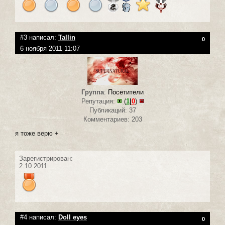
#3 написал:
Tallin
0
6 ноября 2011 11:07
Группа
:
Посетители
Репутация:
(
1
|
0
)
Публикаций: 37
Комментариев: 203
я тоже верю +
Зарегистрирован:
2.10.2011
#4 написал:
Doll eyes
0