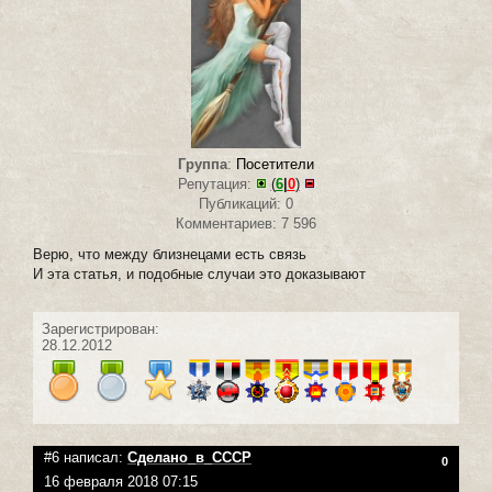
Группа
:
Посетители
Репутация:
(
6
|
0
)
Публикаций: 0
Комментариев: 7 596
Верю, что между близнецами есть связь
И эта статья, и подобные случаи это доказывают
Зарегистрирован:
28.12.2012
#6 написал:
Сделано_в_СССР
0
16 февраля 2018 07:15