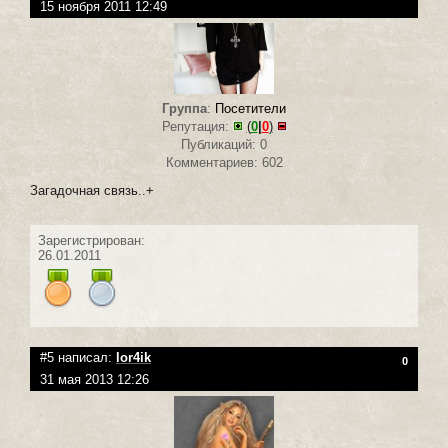
15 ноября 2011 12:49
Группа
:
Посетители
Репутация:
(
0
|
0
)
Публикаций: 0
Комментариев: 602
Загадочная связь..+
Зарегистрирован:
26.01.2011
#5 написал:
lor4ik
0
31 мая 2013 12:26