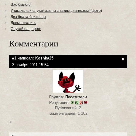
Эхо былого
Уникальный случай жизни с таким диагнозом! (фото)
Два брата-близнеца
Довызывались
Случай на дороге
Комментарии
#1 написал:
Koshka25
0
3 ноября 2011 15:54
Группа
:
Посетители
Репутация:
(
0
|
0
)
Публикаций: 2
Комментариев: 1 102
+