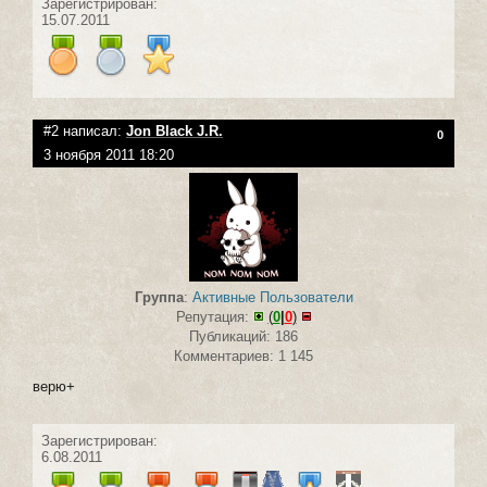
Зарегистрирован:
15.07.2011
#2 написал:
Jon Black J.R.
0
3 ноября 2011 18:20
Группа
:
Активные Пользователи
Репутация:
(
0
|
0
)
Публикаций: 186
Комментариев: 1 145
верю+
Зарегистрирован:
6.08.2011