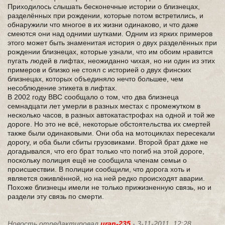
Приходилось слышать бесконечные истории о близнецах,
разделённых при рождении, которые потом встретились, и
обнаружили что многое в их жизни одинаково, и что даже
смеются они над одними шутками. Одним из ярких примеров
этого может быть знаменитая история о двух разделённых при
рождении близнецах, которые узнали, что им обоим нравится
пугать людей в лифтах, неожиданно чихая, но ни один из этих
примеров и близко не стоял с историей о двух финских
близнецах, которых объединяло нечто большее, чем
несоблюдение этикета в лифтах.
В 2002 году BBC сообщало о том, что два близнеца
семнадцати лет умерли в разных местах с промежутком в
несколько часов, в разных автокатастрофах на одной и той же
дороге. Но это не всё, некоторые обстоятельства их смертей
также были одинаковыми. Они оба на мотоциклах пересекали
дорогу, и оба были сбиты грузовиками. Второй брат даже не
догадывался, что его брат только что погиб на этой дороге,
поскольку полиция ещё не сообщила членам семьи о
происшествии. В полиции сообщили, что дорога хоть и
является оживлённой, но на ней редко происходят аварии.
Похоже близнецы имели не только прижизненную связь, но и
раздели эту связь по смерти.
Новость отредактировал
uran-235
- 3-11-2011, 12:28