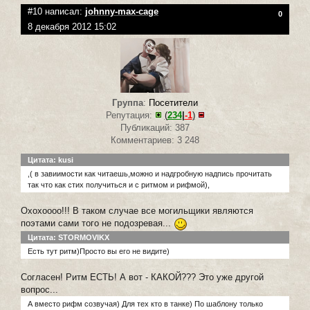
#10 написал:
johnny-max-cage
0
8 декабря 2012 15:02
Группа
:
Посетители
Репутация:
(
234
|
-1
)
Публикаций: 387
Комментариев: 3 248
Цитата: kusi
,( в завиимости как читаешь,можно и надгробную надпись прочитать
так что как стих получиться и с ритмом и рифмой),
Охохоооо!!! В таком случае все могильщики являются
поэтами сами того не подозревая...
Цитата: STORMOVIKX
Есть тут ритм)Просто вы его не видите)
Согласен! Ритм ЕСТЬ! А вот - КАКОЙ??? Это уже другой
вопрос...
А вместо рифм созвучая) Для тех кто в танке) По шаблону только