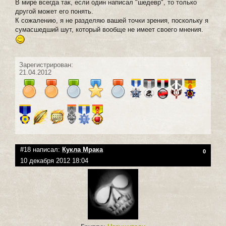
В мире всегда так, если один написал "шедевр", то только
другой может его понять.
К сожалению, я не разделяю вашей точки зрения, поскольку я
сумасшедший шут, который вообще не имеет своего мнения.
Зарегистрирован:
21.04.2012
#18 написал:
Кукла Мрака
0
10 декабря 2012 18:04