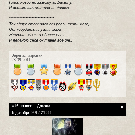
Голой ногой по живому асфальту,
И восемь километров по дороге...
******************************
Так вдруг оторвался от реальности мозг,
От координации ушли шаги,
Желтые оковы и обилие слез
И пеленою снов окутаны все дни.
Зарегистрирован:
23.09.2011
#16 написал:
Дагода
0
9 декабря 2012 21:38