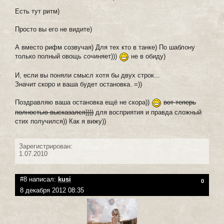
Есть тут ритм)
Просто вы его не видите)
А вместо рифм созвучая) Для тех кто в танке) По шаблону
только полный овощь сочиняет)))
не в обиду)
И, если вы поняли смысл хотя бы двух строк...
Значит скоро и ваша будет остановка. =))
Поздравляю ваша остановка ещё не скора))
вот теперь
полностью высказался))))
для восприятия и правда сложный
стих получился)) Как я вижу))
Зарегистрирован:
1.07.2010
#8 написал:
kusi
0
8 декабря 2012 08:35