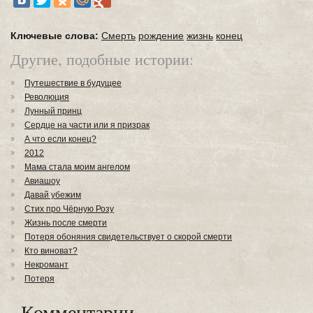
Ключевые слова:
Смерть
рождение
жизнь
конец
Другие, подобные истории:
Путешествие в будущее
Революция
Лунный принц
Сердце на части или я призрак
А что если конец?
2012
Мама стала моим ангелом
Авиашоу
Давай убежим
Стих про Чёрную Розу
Жизнь после смерти
Потеря обоняния свидетельствует о скорой смерти
Кто виноват?
Некромант
Потеря
Комментарии