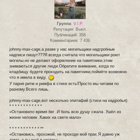
Группа
:
V.I.P.
Репутация: Выкл.
Публикаций: 358
Комментариев: 7 436
johnny-max-cage,а разве у нас могильщики надгробные
надписи пишут???Я всегда считала что могильщики роют
могилы,но не делают оформление на памятники,этим
знимаються другие люди.Обратите внимание, когда по
кладбищу будете проходить на памятники,поймёте возможно
что я имела в виду.
У парня ритм и римфа в стихе есть!Просто мы читаем по
разному.Всего лишь.
johnny-max-cage,вот несколько эпитафий (стихи на надробья)
* * * * * * * * * * * *
«Остановило время бег .И боль всю душу сжала .Ушёл из
жизни человек .Каких на свете мало»
* * * * * * * * * * * **
«Остановись, прохожий, не проходи мой прах.Я давно уж
дома, а ты ещё в гостях»