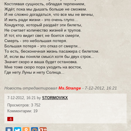
Костлявая сущность, обладая терпением,
Ждёт, пока мы дышать больше не сможем.
И не сложно догадаться, что все мы не вечны,
И жить ради жизни - это очень глупо...
Кондуктор, который раздаёт эти билеты,
Не считает количество жизней и трупов.
И тот, кто видит свет, не боится смерти,
Смерть - это небольшая потеря.
Большая потеря - это отказ от смерти...
То есть, бесконечная жизнь пасажира с билетом.
И, если вы поняли смысл хотя бы двух строк...
Значит скоро и ваша будет остановка.
Мне тоже скоро пора уходить на восток,
Где нету Луны и нету Солнца...
Новость отредактировал
Ms.Strange
- 7-12-2012, 16:21
7-12-2012, 16:21 by
STORMOVIKX
Просмотров: 3 752
Комментарии: 19
-1