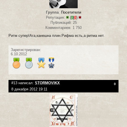
Группа
:
Посетители
Репутация:
(
0
|
0
)
Публикаций: 25
Комментариев: 1 750
Ритм супер!Ага,канешна плин.Рифма есть,а ритма нет.
Зарегистрирован:
6.10.2012
#13 написал:
STORMOVIKX
0
8 декабря 2012 19:11