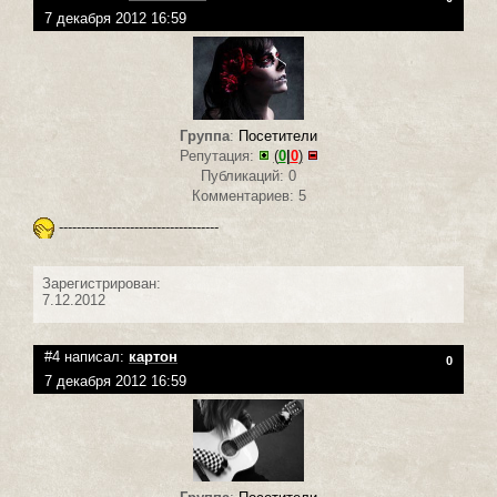
7 декабря 2012 16:59
Группа
:
Посетители
Репутация:
(
0
|
0
)
Публикаций: 0
Комментариев: 5
------------------------------------
Зарегистрирован:
7.12.2012
#4 написал:
картон
0
7 декабря 2012 16:59