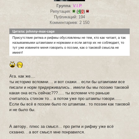
Группа
:
V.I.P.
Репутация:
(
4
|
0
)
Публикаций: 194
Комментариев: 2 150
Цитата: johnny-max-cage
Присутствие ритма и рифмы обусловлены не тем, кто как читает, а так
называемыми штампами и нормами и если автор их не соблюдает, то
тут уже извините меня говорить о поэзии, как о таковой смысла не
имеет!
Ага. как же....
ты историю вспомни.... и вот скажи... если бы штампами все
писали и норм придерживались.. имели бы мы поэзию таковой
какая она есть сейчас???..... ты вспомни что раньше
считалось стихом то... а потом уже про штампы говори......
Если бы всё в поэзии было по штампам.. то поэзии как таковой
и не было бы.
А автору.. плюс за смысл... про ритм и рифму уже всё
скзанно. . а вот смысл мне понравился.