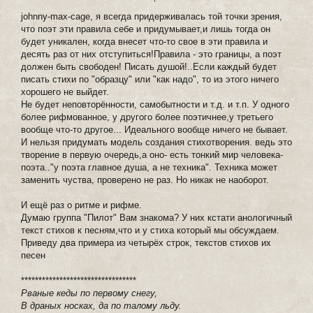
johnny-max-cage, я всегда придерживалась той точки зрения,
что поэт эти правила себе и придумывает,и лишь тогда он
будет уникален, когда внесет что-то свое в эти правила и
десять раз от них отступиться!Правила - это границы, а поэт
должен быть свободен! Писать душой!..Если каждый будет
писать стихи по "образцу" или "как надо", то из этого ничего
хорошего не выйдет.
Не будет неповторённости, самобытности и т.д. и т.п. У одного
более рифмованное, у другого более поэтичнее,у третьего
вообще что-то другое... Идеального вообще ничего не бывает.
И нельзя придумать модель создания стихотворения. ведь это
творение в первую очередь,а оно- есть тонкий мир человека-
поэта.."у поэта главное душа, а не техника". Техника может
заменить чуства, проверено не раз. Но никак не наоборот.
И ещё раз о ритме и рифме.
Думаю группа "Пилот" Вам знакома? У них кстати анологичный
текст стихов к песням,что и у стиха который мы обсуждаем.
Приведу два примера из четырёх строк, текстов стихов их
песен
*********************************
Рваные кеды по первому снегу,
В драных носках, да по талому льду.