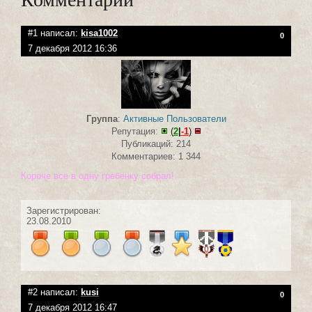
#1 написал:
kisa1002
0
7 декабря 2012 16:36
Группа
:
Активные Пользователи
Репутация:
(
2
|
-1
)
Публикаций: 214
Комментариев: 1 344
Короче все в одну гребенку собрал!
Зарегистрирован:
23.08.2010
#2 написал:
kusi
0
7 декабря 2012 16:47