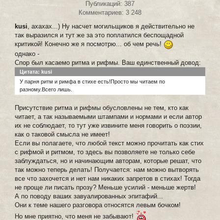
Публикаций: 387
Комментариев: 3 248
kusi
, ахахах...) Ну насчет могильщиков я действительно не
так выразился и тут же за это поплатился беспощадной
критикой! Конечно же я посмотрю... об чем речь!
однако -
Спор был касаемо ритма и рифмы. Ваш единственный довод:
Цитата: kusi
У парня ритм и римфа в стихе есть!Просто мы читаем по
разному.Всего лишь.
Присутствие ритма и рифмы обусловлены не тем, кто как
читает, а так называемыми штампами и нормами и если автор
их не соблюдает, то тут уже извините меня говорить о поэзии,
как о таковой смысла не имеет!
Если вы полагаете, что любой текст можно прочитать как стих
с рифмой и ритмом, то здесь вы позволяете не только себе
заблуждаться, но и начинающим авторам, которые решат, что
так можно теперь делать! Получается: нам можно вытворять
все что захочется и нет нам никаких запретов в стихах! Тогда
не проще ли писать прозу? Меньше усилий - меньше жертв!
А по поводу ваших завуалированных эпитафий...
Они к теме нашего разговора относятся левым бочком!
Но мне приятно, что меня не забывают!