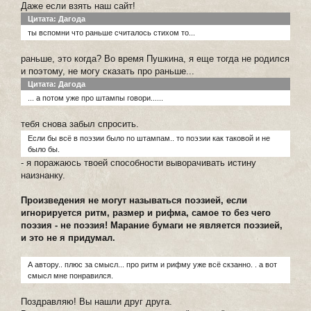
Даже если взять наш сайт!
Цитата: Дагода
ты вспомни что раньше считалось стихом то...
раньше, это когда? Во время Пушкина, я еще тогда не родился
и поэтому, не могу сказать про раньше...
Цитата: Дагода
... а потом уже про штампы говори......
тебя снова забыл спросить.
Если бы всё в поэзии было по штампам.. то поэзии как таковой и не
было бы.
- я поражаюсь твоей способности выворачивать истину
наизнанку.
Произведения не могут называться поэзией, если
игнорируется ритм, размер и рифма, самое то без чего
поэзия - не поэзия! Марание бумаги не является поэзией,
и это не я придумал.
А автору.. плюс за смысл... про ритм и рифму уже всё скзанно. . а вот
смысл мне понравился.
Поздравляю! Вы нашли друг друга.