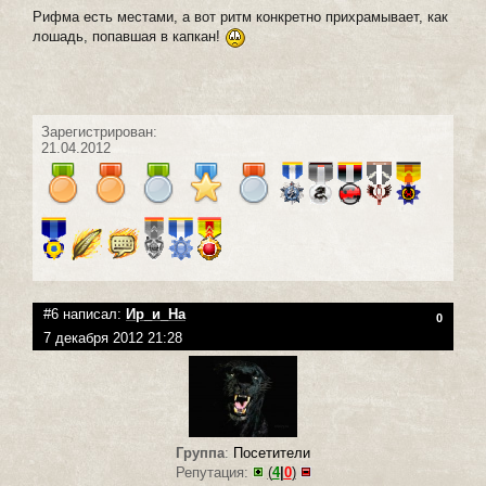
Рифма есть местами, а вот ритм конкретно прихрамывает, как
лошадь, попавшая в капкан!
Зарегистрирован:
21.04.2012
#6 написал:
Ир_и_На
0
7 декабря 2012 21:28
Группа
:
Посетители
Репутация:
(
4
|
0
)