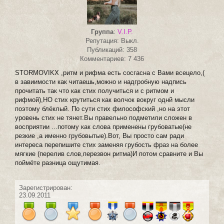
Группа
:
V.I.P.
Репутация: Выкл.
Публикаций: 358
Комментариев: 7 436
STORMOVIKX ,ритм и рифма есть сосгасна с Вами всецело,(
в завиимости как читаешь,можно и надгробную надпись
прочитать так что как стих получиться и с ритмом и
рифмой),НО стих крутиться как волчок вокруг однй мысли
поэтому блёклый. По сути стих философский ,но на этот
уровень стих не тянет.Вы правельно подметили сложен в
восприятии ...потому как слова применены грубоватые(не
резкие ,а именно грубовытые).Вот, Вы просто сам ради
интереса перепишите стих заменяя грубость фраз на более
мягкие (перелив слов,перезвон ритма)И потом сравните и Вы
поймёте разница ощутимая.
Зарегистрирован:
23.09.2011