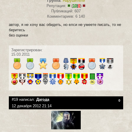
Группа
:
Нарушители
Репутация:
(
10
|
0
)
Публикаций: 607
Комментариев: 6 140
автор, я не хочу вас обидеть, но елси не умеете писать, то не
беритесь
без оценки
Зарегистрирован:
15.03.2011
#19 написал:
Дагода
0
12 декабря 2012 21:14