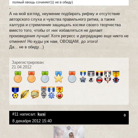
полный овощь сочиняет))) не в обиду)
-
А на мой взгляд, неумение подбирать рифму и отсутствие
авторского слуха и чувства правильного ритма, а также
халтура и стремление защищать косяки своего творчества
вместо того, чтобы от них избавляться не делает
произведения лучше! Хотя регресс и деградацию еще никто не
отменял! Но куды уж нам, ОВОЩАМ, до этого!
Да... не в обиду...)
Зарегистрирован:
21.04.2012
#11 написал:
kusi
0
8 декабря 2012 15:40