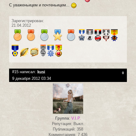
С уваженьицем и почтеньицем...
Зарегистрирован:
21.04.2012
#15 написал:
kusi
0
9 декабря 2012 03:34
Группа
:
V.I.P.
Репутация: Выкл.
Публикаций: 358
Комментариев: 7 436