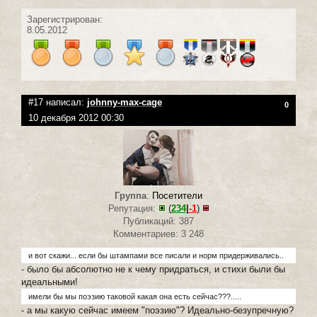
Зарегистрирован:
8.05.2012
#17 написал:
johnny-max-cage
0
10 декабря 2012 00:30
Группа
:
Посетители
Репутация:
(
234
|
-1
)
Публикаций: 387
Комментариев: 3 248
и вот скажи... если бы штампами все писали и норм придерживались..
- было бы абсолютно не к чему придраться, и стихи были бы
идеальными!
имели бы мы поэзию таковой какая она есть сейчас???.....
- а мы какую сейчас имеем "поэзию"? Идеально-безупречную?