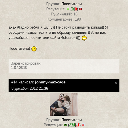
Группа
:
Посетители
Репутация:
(
0
|
0
)
Публикаций: 16
Комментариев: 190
ахах)Ладно ребят я шучу)) Не стоит разводить кипиш)) Я
овощами назвал тех кто по образцу сочиняет)) А не вас
уважаёмые поситители сайта 4stor.ru=))))
Посетители)
Зарегистрирован:
1.07.2010
#14 написал:
johnny-max-cage
0
8 декабря 2012 21:36
Группа
:
Посетители
Репутация:
(
234
|
-1
)