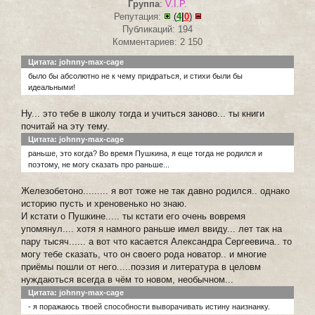
Группа
:
V.I.P.
Репутация:
(
4
|
0
)
Публикаций: 194
Комментариев: 2 150
Цитата: johnny-max-cage
было бы абсолютно не к чему придраться, и стихи были бы
идеальными!
Ну... это тебе в школу тогда и учиться заново... ты книги
почитай на эту тему.
Цитата: johnny-max-cage
раньше, это когда? Во время Пушкина, я еще тогда не родился и
поэтому, не могу сказать про раньше...
Железобетоно......... я вот тоже не так давно родился.. однако
историю пусть и хреновенько но знаю.
И кстати о Пушкине..... ты кстати его очень вовремя
упомянул.... хотя я намного раньше имел ввиду... лет так на
пару тысяч...... а вот что касается Александра Сергеевича.. то
могу тебе сказать, что он своего рода новатор.. и многие
приёмы пошли от него.....поэзия и литература в целовм
нуждаються всегда в чём то новом, необычном...
Цитата: johnny-max-cage
- я поражаюсь твоей способности выворачивать истину наизнанку.