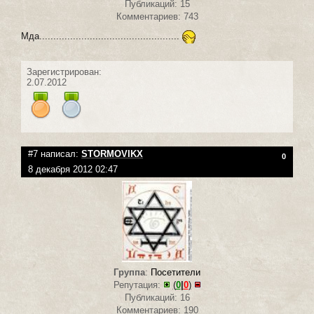
Публикаций: 15
Комментариев: 743
Мда..................................................
Зарегистрирован:
2.07.2012
#7 написал:
STORMOVIKX
0
8 декабря 2012 02:47
Группа
:
Посетители
Репутация:
(
0
|
0
)
Публикаций: 16
Комментариев: 190