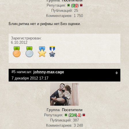
Группа
:
Посетители
Репутация:
(
0
|
0
)
Публикаций: 25
Комментариев: 1 750
Блин,ритма нет и рифмы нет.Без оценки.
Зарегистрирован:
6.10.2012
#5 написал:
johnny-max-cage
0
7 декабря 2012 17:17
Группа
:
Посетители
Репутация:
(
234
|
-1
)
Публикаций: 387
Комментариев: 3 248