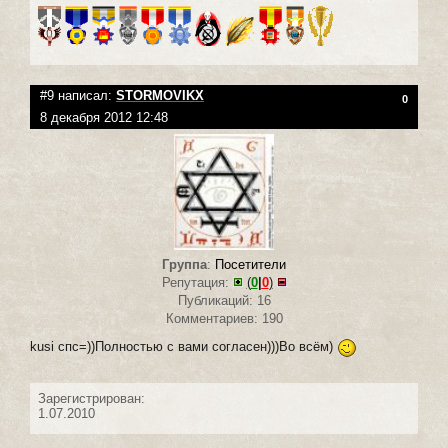
#9 написал:
STORMOVIKX
0
8 декабря 2012 12:48
Группа
:
Посетители
Репутация:
(
0
|
0
)
Публикаций: 16
Комментариев: 190
kusi спс=))Полностью с вами согласен)))Во всём)
Зарегистрирован:
1.07.2010