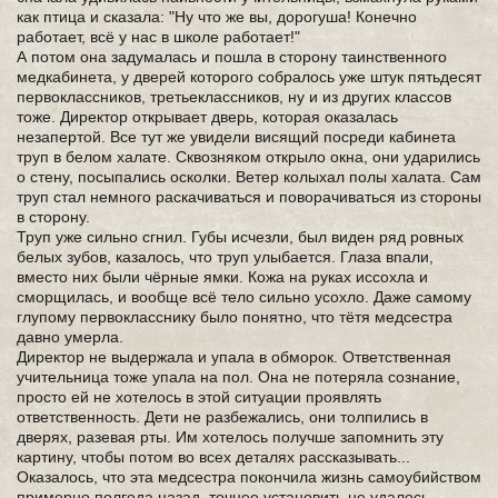
как птица и сказала: "Ну что же вы, дорогуша! Конечно
работает, всё у нас в школе работает!"
А потом она задумалась и пошла в сторону таинственного
медкабинета, у дверей которого собралось уже штук пятьдесят
первоклассников, третьеклассников, ну и из других классов
тоже. Директор открывает дверь, которая оказалась
незапертой. Все тут же увидели висящий посреди кабинета
труп в белом халате. Сквозняком открыло окна, они ударились
о стену, посыпались осколки. Ветер колыхал полы халата. Сам
труп стал немного раскачиваться и поворачиваться из стороны
в сторону.
Труп уже сильно сгнил. Губы исчезли, был виден ряд ровных
белых зубов, казалось, что труп улыбается. Глаза впали,
вместо них были чёрные ямки. Кожа на руках иссохла и
сморщилась, и вообще всё тело сильно усохло. Даже самому
глупому первокласснику было понятно, что тётя медсестра
давно умерла.
Директор не выдержала и упала в обморок. Ответственная
учительница тоже упала на пол. Она не потеряла сознание,
просто ей не хотелось в этой ситуации проявлять
ответственность. Дети не разбежались, они толпились в
дверях, разевая рты. Им хотелось получше запомнить эту
картину, чтобы потом во всех деталях рассказывать...
Оказалось, что эта медсестра покончила жизнь самоубийством
примерно полгода назад, точнее установить не удалось.