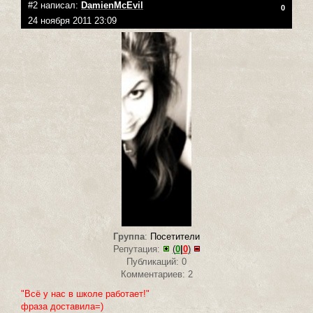
#2 написал:
DamienMcEvil
0
24 ноября 2011 23:09
Группа
:
Посетители
Репутация:
(
0
|
0
)
Публикаций: 0
Комментариев: 2
"Всё у нас в школе работает!"
фраза доставила=)