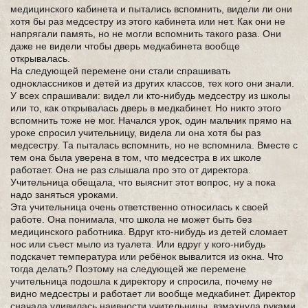
медицинского кабинета и пытались вспомнить, видели ли они
хотя бы раз медсестру из этого кабинета или нет. Как они не
напрягали память, но не могли вспомнить такого раза. Они
даже не видели чтобы дверь медкабинета вообще
открывалась.
На следующей перемене они стали спрашивать
одноклассников и детей из других классов, тех кого они знали.
У всех спрашивали: видел ли кто-нибудь медсестру из школы
или то, как открывалась дверь в медкабинет. Но никто этого
вспомнить тоже не мог. Начался урок, один мальчик прямо на
уроке спросил учительницу, видела ли она хотя бы раз
медсестру. Та пыталась вспомнить, но не вспомнила. Вместе с
тем она была уверена в том, что медсестра в их школе
работает. Она не раз слышала про это от директора.
Учительница обещала, что выяснит этот вопрос, ну а пока
надо заняться уроками.
Эта учительница очень ответственно относилась к своей
работе. Она понимала, что школа не может быть без
медицинского работника. Вдруг кто-нибудь из детей сломает
нос или съест мыло из туалета. Или вдруг у кого-нибудь
подскачет температура или ребёнок вывалится из окна. Что
тогда делать? Поэтому на следующей же перемене
учительница подошла к директору и спросила, почему не
видно медсестры и работает ли вообще медкабинет. Директор
сначала удивилась наивности учительницы, взмахнула руками