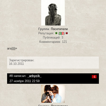
Группа
:
Посетители
Репутация:
(
0
|
0
)
Публикаций: 3
Комментариев: 121
ага))))+
Зарегистрирован:
16.10.2011
#8 написал:
_arbyzik_
-1
27 ноября 2011 22:59