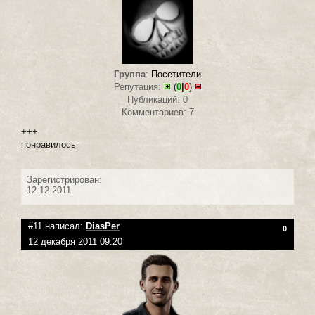
Группа
:
Посетители
Репутация:
(
0
|
0
)
Публикаций: 0
Комментариев: 7
+++
понравилось
Зарегистрирован:
12.12.2011
#11 написал:
DiasPer
0
12 декабря 2011 09:20