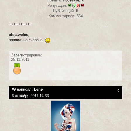
Группа
:
Посетители
Репутация:
(
0
|
0
)
Публикаций: 6
Комментариев: 364
++++++++++
olqa.weles
,
правильно сказано!
Зарегистрирован:
25.11.2011
#9 написал:
Lene
0
6 декабря 2011 14:33