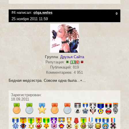
#4 написал:
olqa.weles
0
25 ноября 2011 11:59
Группа
:
Друзья Сайта
Репутация:
(
13
|
0
)
Публикаций: 819
Комментариев: 4 951
Бедная медсестра. Совсем одна была...+...
Зарегистрирован:
18.09.2011