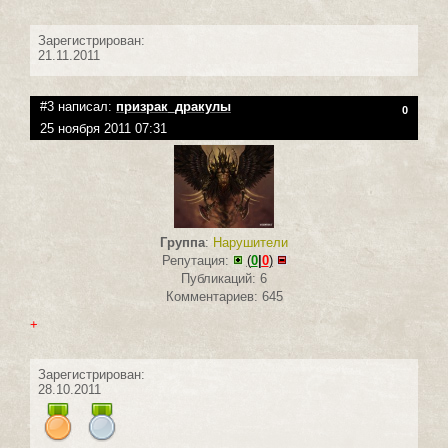
Зарегистрирован:
21.11.2011
#3 написал:
призрак_дракулы
0
25 ноября 2011 07:31
Группа
:
Нарушители
Репутация:
(
0
|
0
)
Публикаций: 6
Комментариев: 645
+
Зарегистрирован:
28.10.2011