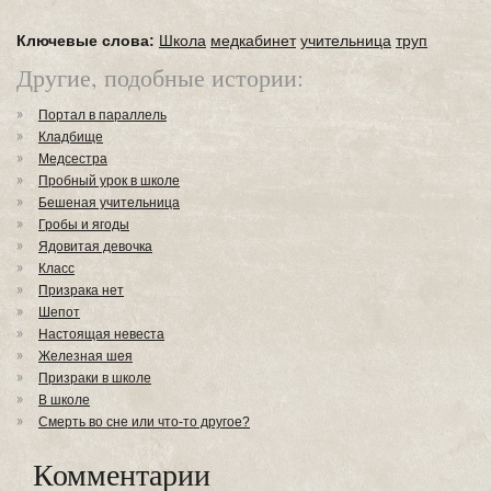
Ключевые слова:
Школа
медкабинет
учительница
труп
Другие, подобные истории:
Портал в параллель
Кладбище
Медсестра
Пробный урок в школе
Бешеная учительница
Гробы и ягоды
Ядовитая девочка
Класс
Призрака нет
Шепот
Настоящая невеста
Железная шея
Призраки в школе
В школе
Смерть во сне или что-то другое?
Комментарии