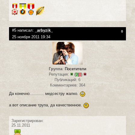
#5 написал:
_arbyzik_
0
25 ноября 2011 19:34
Группа
:
Посетители
Репутация:
(
0
|
0
)
Публикаций: 6
Комментариев: 364
Да конечно............ медсестру жалко.
а вот описание трупа, да качественное.
Зарегистрирован:
25.11.2011