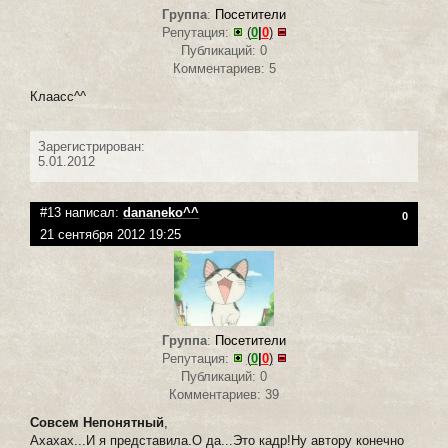
Группа
:
Посетители
Репутация:
(
0
|
0
)
Публикаций: 0
Комментариев: 5
Клаасс^^
Зарегистрирован:
5.01.2012
#13 написал:
dananeko^^
0
21 сентября 2012 19:25
Группа
:
Посетители
Репутация:
(
0
|
0
)
Публикаций: 0
Комментариев: 39
Совсем Непонятный
,
Ахахах...И я представила.О да...Это кадр!Ну автору конечно