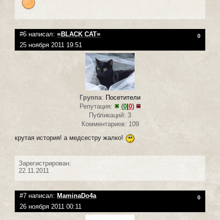
#6 написал:
=BLACK CAT=
0
25 ноября 2011 19:51
Группа
:
Посетители
Репутация:
(
0
|
0
)
Публикаций: 3
Комментариев: 109
крутая история! а медсестру жалко!
Зарегистрирован:
22.11.2011
#7 написал:
MaminaDo4a
0
26 ноября 2011 00:11