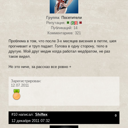
Группа
:
Посетители
Репутация:
(
0
|
0
)
Публикаций: 14
Комментариев: 321
Проблема в том, что после 3-х месяцев висения в петле, шея
прогнивает и труп падает. Голова в одну сторону, тело в
другую. Мой друг медик когда работал медбратом, не раз
такое видел.
Но это ниче, за рассказ все ровно +
Зарегистрирован:
12.07.2011
#10 написал:
Shiftex
0
12 декабря 2011 07:32