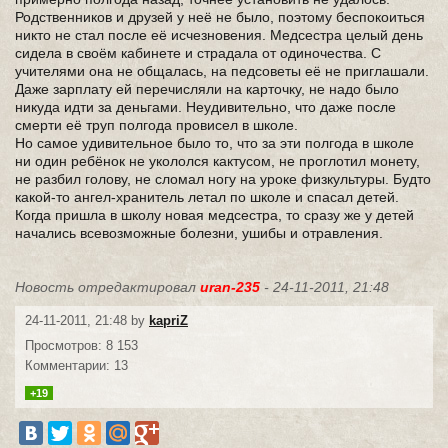
Родственников и друзей у неё не было, поэтому беспокоиться
никто не стал после её исчезновения. Медсестра целый день
сидела в своём кабинете и страдала от одиночества. С
учителями она не общалась, на педсоветы её не приглашали.
Даже зарплату ей перечисляли на карточку, не надо было
никуда идти за деньгами. Неудивительно, что даже после
смерти её труп полгода провисел в школе.
Но самое удивительное было то, что за эти полгода в школе
ни один ребёнок не укололся кактусом, не проглотил монету,
не разбил голову, не сломал ногу на уроке физкультуры. Будто
какой-то ангел-хранитель летал по школе и спасал детей.
Когда пришла в школу новая медсестра, то сразу же у детей
начались всевозможные болезни, ушибы и отравления.
Новость отредактировал
uran-235
- 24-11-2011, 21:48
24-11-2011, 21:48 by
kapriZ
Просмотров: 8 153
Комментарии: 13
+19