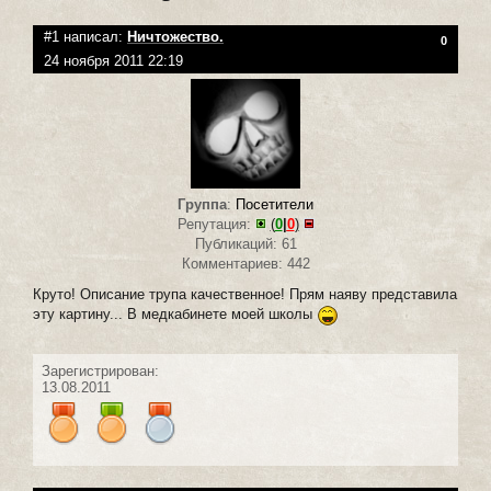
#1 написал:
Ничтожество.
0
24 ноября 2011 22:19
Группа
:
Посетители
Репутация:
(
0
|
0
)
Публикаций: 61
Комментариев: 442
Круто! Описание трупа качественное! Прям наяву представила
эту картину... В медкабинете моей школы
Зарегистрирован:
13.08.2011