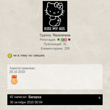
Группа
:
Посетители
Репутация:
(
0
|
0
)
Публикаций: 31
Комментариев: 209
не в тему но смешно
Зарегистрирован:
28.10.2010
#2 написал:
Багирна
0
30 октября 2010 00:04