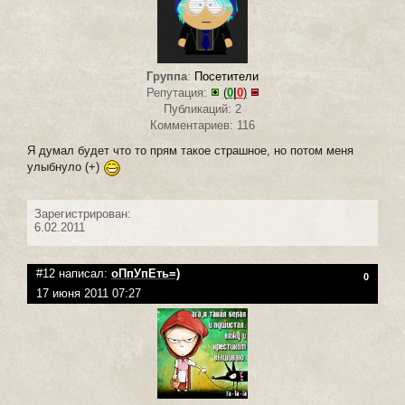
Группа
:
Посетители
Репутация:
(
0
|
0
)
Публикаций: 2
Комментариев: 116
Я думал будет что то прям такое страшное, но потом меня
улыбнуло (+)
Зарегистрирован:
6.02.2011
#12 написал:
оПпУпЕть=)
0
17 июня 2011 07:27