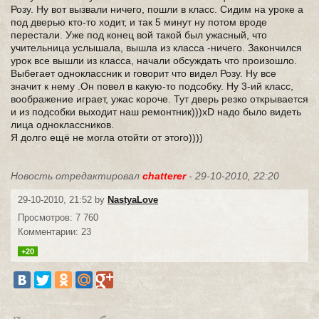
Розу. Ну вот вызвали ничего, пошли в класс. Сидим на уроке а
под дверью кто-то ходит, и так 5 минут ну потом вроде
перестали. Уже под конец вой такой был ужасный, что
учительница услышала, вышла из класса -ничего. Закончился
урок все вышли из класса, начали обсуждать что произошло.
Выбегает одноклассник и говорит что видел Розу. Ну все
значит к нему .Он повел в какую-то подсобку. Ну 3-ий класс,
воображение играет, ужас короче. Тут дверь резко открывается
и из подсобки выходит наш ремонтник)))xD надо было видеть
лица одноклассников.
Я долго ещё не могла отойти от этого))))
Новость отредактировал
chatterer
- 29-10-2010, 22:20
29-10-2010, 21:52 by
NastyaLove
Просмотров: 7 760
Комментарии: 23
+20