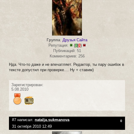
Группа
:
Друзья Сайта
Репутация:
(
0
|
0
)
Публикаций: 51
Комментариев: 256
Нда. Что-то даже и не впечатляет. Редактор, ты пару ошибок в
тексте допустил при проверке.... Ну + ставим)
Зарегистрирован:
5.08.2010
#7 написал:
natalja.sukmanova
0
31 октября 2010 12:49