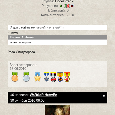
Группа
:
Посетители
Репутация:
(
4
|
0
)
Публикаций: 0
Комментариев: 3 320
Я долго ещё не могла отойти от этого))))
я тоже
Цитата: Ambroze
а кто такая роза
Роза Сподмороза
Зарегистрирован:
16.06.2010
#6 написал:
WaRrIoR HeAvEn
0
30 октября 2010 06:00