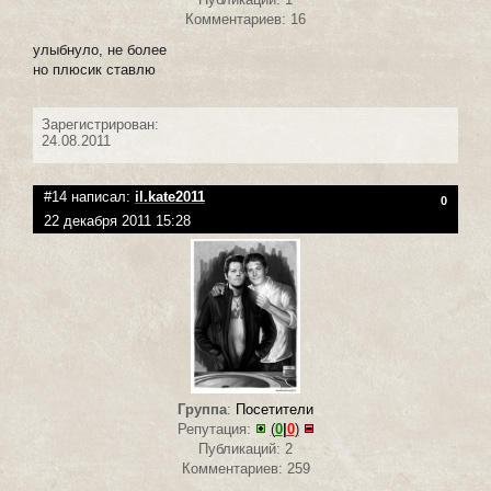
Комментариев: 16
улыбнуло, не более
но плюсик ставлю
Зарегистрирован:
24.08.2011
#14 написал:
il.kate2011
0
22 декабря 2011 15:28
Группа
:
Посетители
Репутация:
(
0
|
0
)
Публикаций: 2
Комментариев: 259