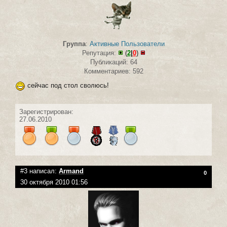
Группа
:
Активные Пользователи
Репутация:
(
2
|
0
)
Публикаций: 64
Комментариев: 592
сейчас под стол сволюсь!
Зарегистрирован:
27.06.2010
#3 написал:
Armand
0
30 октября 2010 01:56