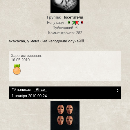
Группа
:
Посетители
Репутация:
(
0
|
0
)
Публикаций: 6
Комментариев: 282
ахахахаа, у меня был наподобие случай!!!
Зарегистрирован:
16.05.2010
#9 написал:
_Alice_
0
1 ноября 2010 00:24