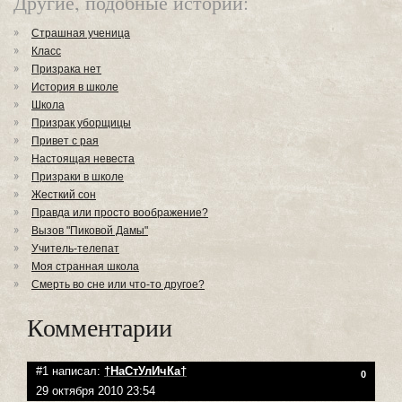
Другие, подобные истории:
Страшная ученица
Класс
Призрака нет
История в школе
Школа
Призрак уборщицы
Привет с рая
Настоящая невеста
Призраки в школе
Жесткий сон
Правда или просто воображение?
Вызов "Пиковой Дамы"
Учитель-телепат
Моя странная школа
Смерть во сне или что-то другое?
Комментарии
#1 написал:
†НаСтУлИчКа†
0
29 октября 2010 23:54