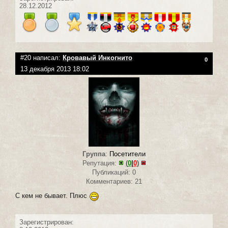
28.12.2012
#20 написал:
Кровавый Инкогнито
0
13 декабря 2013 18:02
Группа
:
Посетители
Репутация:
(
0
|
0
)
Публикаций: 0
Комментариев: 21
С кем не бывает. Плюс
Зарегистрирован: