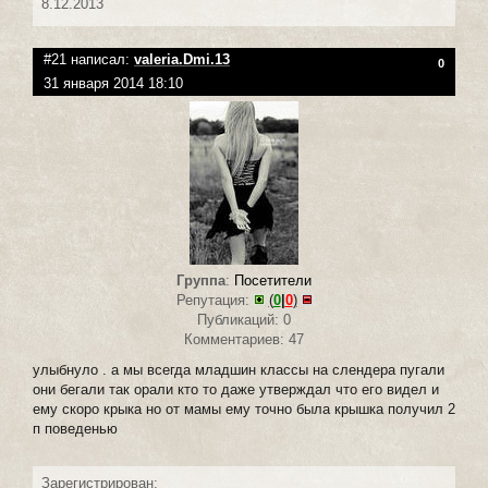
8.12.2013
#21 написал:
valeria.Dmi.13
0
31 января 2014 18:10
Группа
:
Посетители
Репутация:
(
0
|
0
)
Публикаций: 0
Комментариев: 47
улыбнуло . а мы всегда младшин классы на слендера пугали
они бегали так орали кто то даже утверждал что его видел и
ему скоро крыка но от мамы ему точно была крышка получил 2
п поведенью
Зарегистрирован: