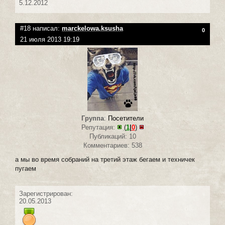
5.12.2012
#18 написал:
marckelowa.ksusha
0
21 июля 2013 19:19
Группа
:
Посетители
Репутация:
(
1
|
0
)
Публикаций: 10
Комментариев: 538
а мы во время собраний на третий этаж бегаем и техничек
пугаем
Зарегистрирован:
20.05.2013