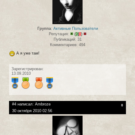
Группа
:
Активные Пользователи
Репутация:
(
0
|
0
)
Публикаций: 31
Комментариев: 494
А я уже там!
Зарегистрирован:
13.09.2010
#4 написал:
Ambroze
0
30 октября 2010 02:56