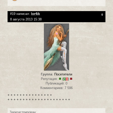
#19 написал:
lor4ik
0
8 августа 2013 15:38
Группа
:
Посетители
Репутация:
(
6
|
0
)
Публикаций: 0
Комментариев: 7 596
+ + + + + + + + + + + + + + +
+ + + + + + + + + + + + + + + + + + + + +
Зарегистрирован: