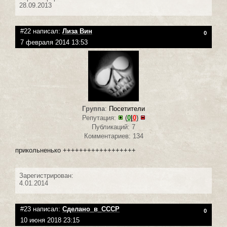
28.09.2013
#22 написал:
Лиза Вин
0
7 февраля 2014 13:53
Группа
:
Посетители
Репутация:
(
0
|
0
)
Публикаций: 7
Комментариев: 134
прикольненько ++++++++++++++++++
Зарегистрирован:
4.01.2014
#23 написал:
Сделано_в_СССР
0
10 июня 2018 23:15