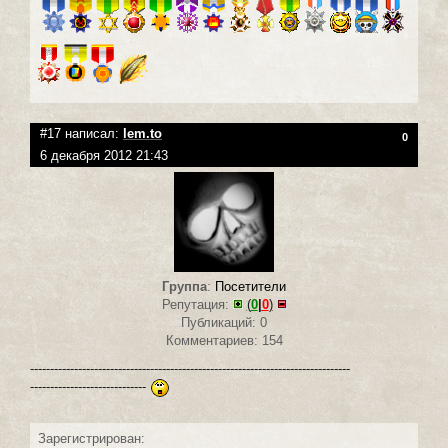
#17 написал:
lem.to
0
6 декабря 2012 21:43
Группа
:
Посетители
Репутация:
(
0
|
0
)
Публикаций: 0
Комментариев: 154
--------------------------------------------------------------------------------
-----------------------------
Зарегистрирован: