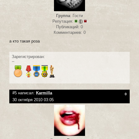
Группа
: Гости
Репутация:
(
|
)
Публикаций: 0
Комментариев: 0
а кто такая роза
Зарегистрирован:
--
#5 написал:
Karmilla
0
30 октября 2010 03:05