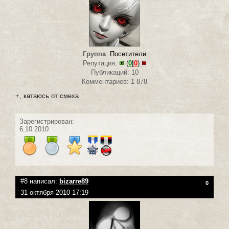
Группа
:
Посетители
Репутация:
(
0
|
0
)
Публикаций: 10
Комментариев: 1 878
+, катаюсь от смеха
Зарегистрирован:
6.10.2010
#8 написал:
bizarre89
0
31 октября 2010 17:19