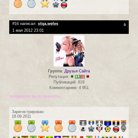
#16 написал:
olqa.weles
0
1 мая 2012 23:01
Группа
:
Друзья Сайта
Репутация:
(
13
|
0
)
Публикаций: 819
Комментариев: 4 951
Интересно было прочесть..
Зарегистрирован:
18.09.2011