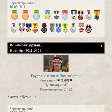
Зарегистрирован:
16.03.2011
#2 написал:
Другая...
0
9 октября 2011 14:22
Группа
:
Активные Пользователи
Репутация:
(
17
|
0
)
Публикаций: 87
Комментариев: 1 422
Король и Шут..-__-
Зарегистрирован: