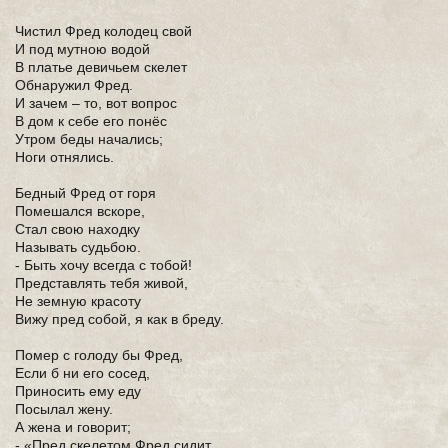
Чистил Фред колодец свой
И под мутною водой
В платье девичьем скелет
Обнаружил Фред.
И зачем – то, вот вопрос
В дом к себе его понёс
Утром беды начались;
Ноги отнялись.
Бедный Фред от горя
Помешался вскоре,
Стал свою находку
Называть судьбою.
- Быть хочу всегда с тобой!
Представлять тебя живой,
Не земную красоту
Вижу пред собой, я как в бреду.
Помер с голоду бы Фред,
Если б ни его сосед,
Приносить ему еду
Посылал жену.
А жена и говорит;
- «Пред скелетом Фред сидит,