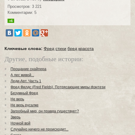
Просмотров: 3 221
Комментарии: 5
+6
Ключевые слова:
Фред
стихи
бред
красота
Другие, подобные истории:
Прощание снайпера
А лес живой...
Леди-Арт. Часть 1
Фред Филдс (Fred Fields). Потрясающие миры фэнтези
Безумный Фред
Не верь
Не верь русалке
Загробный мир, он правда существует?
Зверь
Ночной вой
Случайно ничего не происходит...