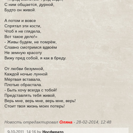
С ним общается, дурной,
Будто он живой.
А потом и вовсе
Спрятал эти кости,
Чтоб я не глядела,
Вот такое дело!»
- Живы будем, не помрём,
Славно смотримся вдвоём
Не земную красоту
Вижу пред собой, я как в бреду.
От любви безумной,
Каждой ночью лунной
Мёртвая вставала,
Плотью обрастала.
- Быть хочу всегда с тобой!
Представлять тебя живой,
Верь мне, верь мне, верь мне, верь!
Стоит твоя жизнь моих потерь!
Новость отредактировал
Оляна
- 28-02-2014, 12:48
9-10-2011, 14:16 by
Носферато