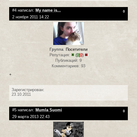
#4 написал:
My name is...
0
2 ноября 2011 14:22
Группа
:
Посетители
Репутация:
(
0
|
0
)
Публикаций: 9
Комментариев: 93
+
Зарегистрирован:
23.10.2011
#5 написал:
Mumla Suomi
0
29 марта 2013 22:43