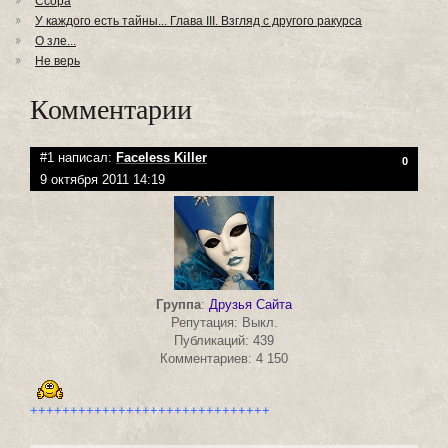
Ссора
У каждого есть тайны... Глава III. Взгляд с другого ракурса
О зле...
Не верь
Комментарии
#1 написал:
Faceless Killer
0
9 октября 2011 14:19
Группа
:
Друзья Сайта
Репутация: Выкл.
Публикаций: 439
Комментариев: 4 150
++++++++++++++++++++++++++++++