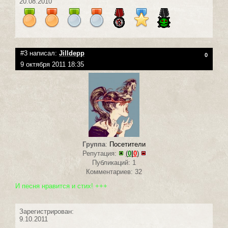
20.08.2010
#3 написал:
Jilldepp
0
9 октября 2011 18:35
Группа
:
Посетители
Репутация:
(
0
|
0
)
Публикаций: 1
Комментариев: 32
И песня нравится и стих! +++
Зарегистрирован:
9.10.2011