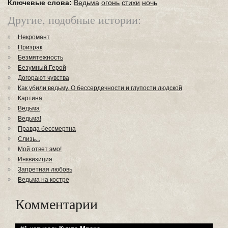
Ключевые слова:
Ведьма
огонь
стихи
ночь
Другие, подобные истории:
Некромант
Призрак
Безмятежность
Безумный Герой
Догорают чувства
Как убили ведьму. О бессердечности и глупости людской
Картина
Ведьма
Ведьма!
Правда бессмертна
Слизь...
Мой ответ эмо!
Инквизиция
Запретная любовь
Ведьма на костре
Комментарии