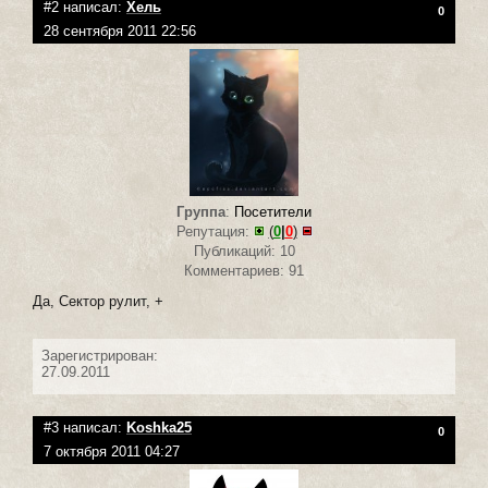
#2 написал:
Хель
0
28 сентября 2011 22:56
Группа
:
Посетители
Репутация:
(
0
|
0
)
Публикаций: 10
Комментариев: 91
Да, Сектор рулит, +
Зарегистрирован:
27.09.2011
#3 написал:
Koshka25
0
7 октября 2011 04:27