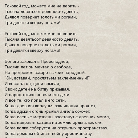
Роковой год, можете мне не верить -
Тысяча девятьсот девяносто девять,
Дьявол повернет золотыми рогами,
Три девятки кверху ногами!
Роковой год, можете мне не верить -
Тысяча девятьсот девяносто девять,
Дьявол повернет золотыми рогами,
Три девятки кверху ногами!
Бог его заковал в Преисподней,
Тысячи лет он мечтал о свободе,
Но прогремел вскоре выкрик народный:
"Эй, вставай, проклятьем заклейменный!"
И восстал он, цепи срывая,
Своих детей на битву призывая,
И народ тотчас повели его дети,
И все те, кто попал в его сети.
Когда древняя колдунья заклинания прочтет,
Когда адский огонь крылья ангела сожжет,
Когда слепые мертвецы восстанут с древних могил,
Когда направит сатана на землю орды злых сил,
Когда волки соберутся на открытых пространствах,
Когда демоны объявят войну христианству,