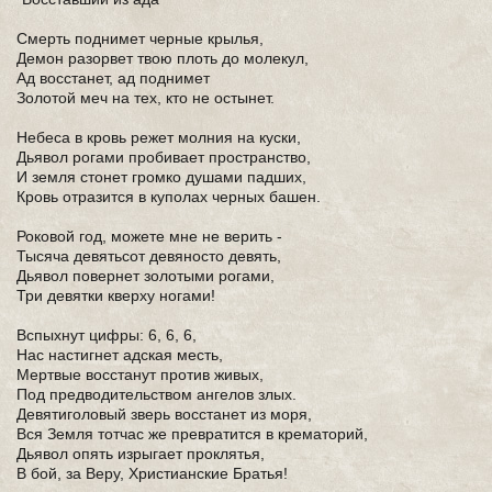
Смерть поднимет черные крылья,
Демон разорвет твою плоть до молекул,
Ад восстанет, ад поднимет
Золотой меч на тех, кто не остынет.
Небеса в кровь режет молния на куски,
Дьявол рогами пробивает пространство,
И земля стонет громко душами падших,
Кровь отразится в куполах черных башен.
Роковой год, можете мне не верить -
Тысяча девятьсот девяносто девять,
Дьявол повернет золотыми рогами,
Три девятки кверху ногами!
Вспыхнут цифры: 6, 6, 6,
Нас настигнет адская месть,
Мертвые восстанут против живых,
Под предводительством ангелов злых.
Девятиголовый зверь восстанет из моря,
Вся Земля тотчас же превратится в крематорий,
Дьявол опять изрыгает проклятья,
В бой, за Веру, Христианские Братья!