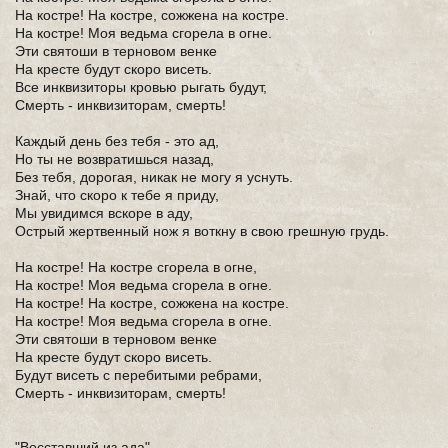
На костре! На костре, сожжена на костре.
На костре! Моя ведьма сгорела в огне.
Эти святоши в терновом венке
На кресте будут скоро висеть.
Все инквизиторы кровью рыгать будут,
Смерть - инквизиторам, смерть!
Каждый день без тебя - это ад,
Но ты не возвратишься назад,
Без тебя, дорогая, никак не могу я уснуть.
Знай, что скоро к тебе я приду,
Мы увидимся вскоре в аду,
Острый жертвенный нож я воткну в свою грешную грудь.
На костре! На костре сгорела в огне,
На костре! Моя ведьма сгорела в огне.
На костре! На костре, сожжена на костре.
На костре! Моя ведьма сгорела в огне.
Эти святоши в терновом венке
На кресте будут скоро висеть.
Будут висеть с перебитыми ребрами,
Смерть - инквизиторам, смерть!
"Восставший из ада"