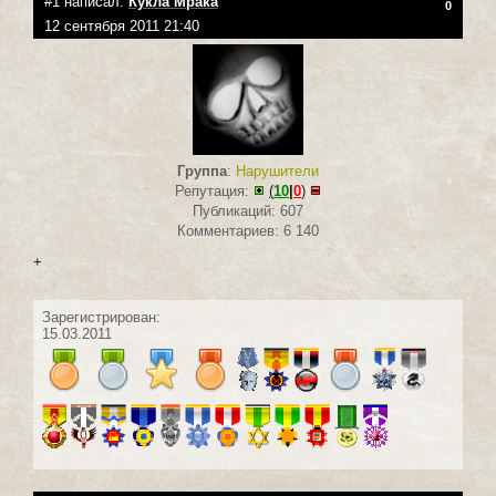
#1 написал:
Кукла Мрака
0
12 сентября 2011 21:40
Группа
:
Нарушители
Репутация:
(
10
|
0
)
Публикаций: 607
Комментариев: 6 140
+
Зарегистрирован:
15.03.2011