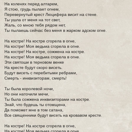
На коленях перед алтарем,
Я стою, грудь пылает огнем,
Перевернутый крест Люцифера висит на стене.
Ты ушла от меня на тот свет,
Жаль, со мною тебя рядом нет,
Ты пылаешь сейчас без меня в жарком адском огне.
На костре! На костре сгорела в огне,
На костре! Моя ведьма сгорела в огне.
На костре! На костре, сожжена на костре.
На костре! Моя ведьма сгорела в огне.
Эти святоши в терновом венке
На кресте будут скоро висеть.
Будут висеть с перебитыми ребрами,
Смерть - инквизиторам, смерть!
Ты была королевой ночи,
Но они наточили мечи,
Ты была сожжена инквизиторами на костре.
Знай, что будешь ты отомщена,
Да поможет мне в том сатана,
Все священники будут висеть на кровавом кресте.
На костре! На костре сгорела в огне,
На костре! Моя ведьма сгорела в огне.