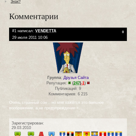
Знак?
Комментарии
#1 написал:
VENDETTA
0
29 июля 2011 10:06
Группа
:
Друзья Сайта
Репутация:
(
247
|
-1
)
Публикаций: 9
Комментариев: 6 215
Очень странный сон .. но мне кажется это больное
воображение, а не предупреждение +
Зарегистрирован:
29.03.2010