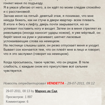
гоняет меня по подъезду.
Я в ужасе убегаю от него, а он идёт по моим следам спокойно
и с расстановкой.
Загнав меня на пятый- девятый этаж, я понимаю, что мне
некуда бежать, как ни стучи в двери квартир- всем плевать.
В итоге я бегу к лифту, дверь почти закрывается, но он
успевает поставить ногу и входит. Затем он в меня стреляет из
револьвера (иногда наносит удары ножом), я уже мёртвый, он
берёт меня на руки и укачивает, шепчет ласковые
успокаивающие слова на немецком.
На лестнице слышны шаги, он резко отпускает меня и уходит.
Бывает сон кончается тем, что он плюёт мне в лицо и говорит,
что я это заслужил (говорит на немецком).
Когда просыпаюсь, такое чувство, что он рядом. В теле
слабость, с каждым сном его присутствие всё сильнее
чувствуется.
Новость отредактировал
VENDETTA
- 29-07-2011, 09:12
29-07-2011, 00:13 by
Маркиз де Сад
Просмотров: 1 897
Комментарии: 6