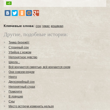
+3
Ключевые слова:
сон
ужас
кошмар
Другие, подобные истории:
Тимка бережёт
Странный сон
Убийца с ножом
Непонятное чувство
Школа...
Всё кончается смертью, всё кончается сном
Они совсем рядом
Некто
Двухсерийный сон
Непонятный страх
Помогите
В ловушке
Сны
Место встречи изменить нельзя