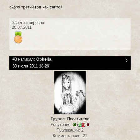
скоро третий год как снится
Зарегистрирован:
20.07.2011
#3 написал:
Ophelia
0
30 июля 2011 18:29
Группа
:
Посетители
Репутация:
(
0
|
0
)
Публикаций: 2
Комментариев: 21