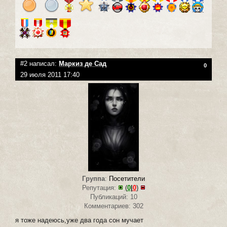
#2 написал:
Маркиз де Сад
0
29 июля 2011 17:40
Группа
:
Посетители
Репутация:
(
0
|
0
)
Публикаций: 10
Комментариев: 302
я тоже надеюсь,уже два года сон мучает