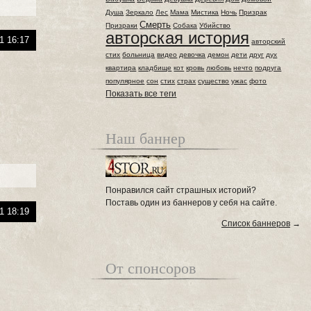
Душа
Зеркало
Лес
Мама
Мистика
Ночь
Призрак
Смерть
Призраки
Собака
Убийство
авторская история
1 16:17
авторский
стих
больница
видео
девочка
демон
дети
друг
дух
квартира
кладбище
кот
кровь
любовь
нечто
подруга
популярное
сон
стих
страх
существо
ужас
фото
Показать все теги
Наш баннер
Понравился сайт страшных историй?
Поставь один из баннеров у себя на сайте.
1 18:19
Список баннеров
→
От спонсоров