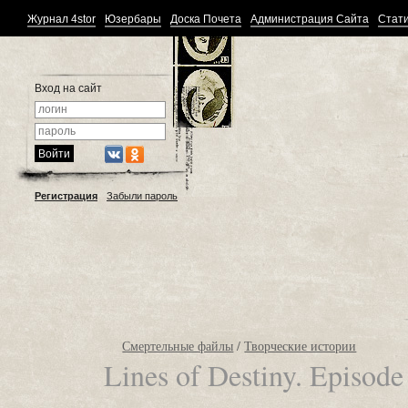
Журнал 4stor
Юзербары
Доска Почета
Администрация Сайта
Стати
Вход на сайт
Регистрация
Забыли пароль
Смертельные файлы
/
Творческие истории
Lines of Destiny. Episode