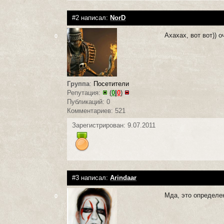
#2 написал:
NorD
Ахахах, вот вот)) 
0
Группа
:
Посетители
Репутация:
(
0
|
0
)
Публикаций: 0
Комментариев: 521
Зарегистрирован: 9.07.2011
#3 написал:
Arindaar
Мда, это определе
0