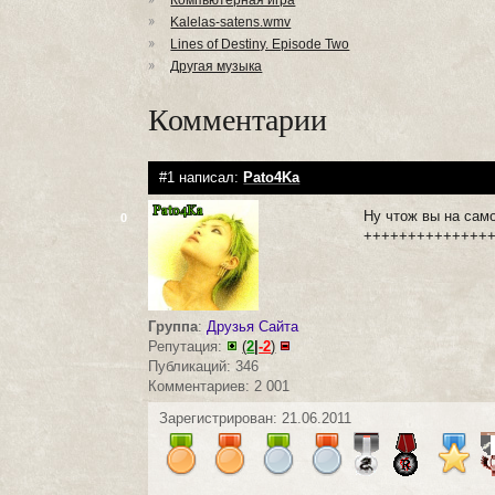
Компьютерная игра
Kalelas-satens.wmv
Lines of Destiny. Episode Two
Другая музыка
Комментарии
#1 написал:
Pato4Ka
Ну чтож вы на сам
0
++++++++++++++
Группа
:
Друзья Сайта
Репутация:
(
2
|
-2
)
Публикаций: 346
Комментариев: 2 001
Зарегистрирован: 21.06.2011