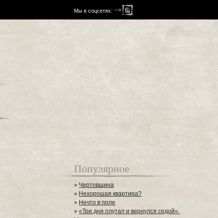
-->
Мы в соцсетях:
Популярное
»
Чертовщина
»
Нехорошая квартира?
»
Нечто в поле
»
«Три дня плутал и вернулся седой».