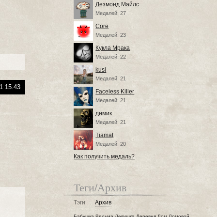
Дезмонд Майлс
Медалей: 27
Core
Медалей: 23
Кукла Мрака
Медалей: 22
kusi
Медалей: 21
1 15:43
Faceless Killer
Медалей: 21
димик
Медалей: 21
Tiamat
Медалей: 20
Как получить медаль?
Теги/Архив
Тэги
Архив
Бабушка
Ведьма
Девушка
Деревня
Дом
Домовой