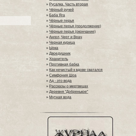
»
Русалка. Часть вторая
»
Чёрный ручей
»
Баба Яга
»
Чёрные перья
»
Чёрные перья (продолжение)
»
Чёрные перья (окончание)
»
Ангел, Черт и Врач
»
Черная курица
»
Ырка
»
Двоедушник
»
Хранитель
»
Противная бабка
»
Как нечистый к вдове сватался
»
Симфония Шоа
»
Ад - это вода
»
Рассказы о мертвецах
»
Деревня "Добренькое"
»
Мутная вода