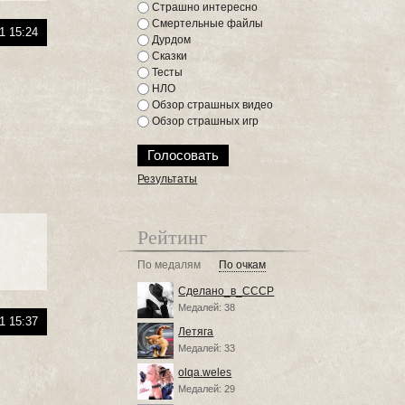
Страшно интересно
Смертельные файлы
1 15:24
Дурдом
Сказки
Тесты
НЛО
Обзор страшных видео
Обзор страшных игр
Результаты
Рейтинг
По медалям
По очкам
Сделано_в_СССР
Медалей: 38
1 15:37
Летяга
Медалей: 33
olqa.weles
Медалей: 29