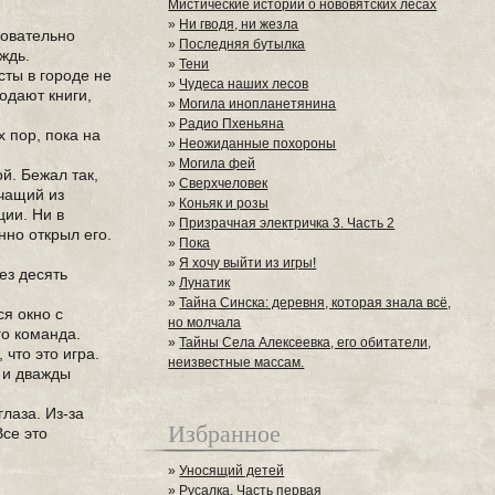
Мистические истории о нововятских лесах
»
Ни гводя, ни жезла
ровательно
»
Последняя бутылка
ждь.
»
Тени
ты в городе не
»
Чудеса наших лесов
одают книги,
»
Могила инопланетянина
»
Радио Пхеньяна
х пор, пока на
»
Неожиданные похороны
»
Могила фей
й. Бежал так,
»
Сверхчеловек
рчащий из
»
Коньяк и розы
ции. Ни в
»
Призрачная электричка 3. Часть 2
нно открыл его.
»
Пока
»
Я хочу выйти из игры!
рез десять
»
Лунатик
»
Тайна Синска: деревня, которая знала всё,
ся окно с
но молчала
го команда.
»
Тайны Села Алексеевка, его обитатели,
 что это игра.
неизвестные массам.
р и дважды
глаза. Из-за
Избранное
Все это
»
Уносящий детей
»
Русалка. Часть первая