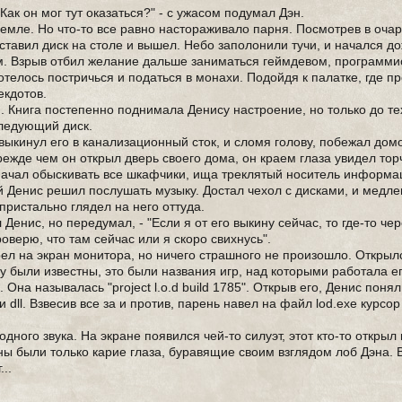
Как он мог тут оказаться?" - с ужасом подумал Дэн.
Земле. Но что-то все равно настораживало парня. Посмотрев в оча
оставил диск на столе и вышел. Небо заполонили тучи, и начался до
. Взрыв отбил желание дальше заниматься геймдевом, программис
телось постричься и податься в монахи. Подойдя к палатке, где пр
екдотов.
 . Книга постепенно поднимала Денису настроение, но только до те
ледующий диск.
 выкинул его в канализационный сток, и сломя голову, побежал домо
режде чем он открыл дверь своего дома, он краем глаза увидел то
н начал обыскивать все шкафчики, ища треклятый носитель информа
 Денис решил послушать музыку. Достал чехол с дисками, и медле
пристально глядел на него оттуда.
л Денис, но передумал, - "Если я от его выкину сейчас, то где-то че
оверю, что там сейчас или я скоро свихнусь".
рел на экран монитора, но ничего страшного не произошло. Открыл
у были известны, это были названия игр, над которыми работала е
на называлась "project l.o.d build 1785". Открыв его, Денис понял,
dll. Взвесив все за и против, парень навел на файл lod.exe курсо
ного звука. На экране появился чей-то силуэт, этот кто-то открыл 
ны были только карие глаза, буравящие своим взглядом лоб Дэна. 
...