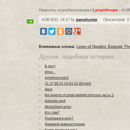
Новость отредактировал
Lycanthrope
- 4-08
4-08-2011, 14:17 by
gamehunter
Просмотров: 3
+9
Ключевые слова:
Lines of Destiny. Episode Th
Другие, подобные истории:
В лесу
Игра...
symphony.mp3
31.37.86.01.54.61.63.69.mp3
Диск
the legend of zelda twilight princess часть 2
Killerdie.mp4
MickoDisny.avior
Кто там?
Поиграем в игру?
Домовой-компьютерщик