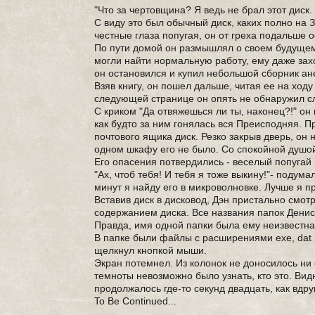
"Что за чертовщина? Я ведь не брал этот диск. 
С виду это был обычный диск, каких полно на 
честные глаза попугая, он от греха подальше 
По пути домой он размышлял о своем будущем
могли найти нормальную работу, ему даже захо
он остановился и купил небольшой сборник ан
Взяв книгу, он пошел дальше, читая ее на ходу
следующей странице он опять не обнаружил с
С криком "Да отвяжешься ли ты, наконец?!" он
как будто за ним гонялась вся Преисподняя. П
почтового ящика диск. Резко закрыв дверь, о
одном шкафу его не было. Со спокойной душой
Его опасения потвердились - веселый попугай 
"Ах, чтоб тебя! И тебя я тоже выкину!"- подума
минут я найду его в микроволновке. Лучше я пр
Вставив диск в дисковод, Дэн пристально смот
содержанием диска. Все названия папок Денис
Правда, имя одной папки была ему неизвестна. О
В папке были файлы с расширениями exe, dat и 
щелкнул кнопкой мыши.
Экран потемнел. Из колонок не доносилось ни од
темноты невозможно было узнать, кто это. Вид
продолжалось где-то секунд двадцать, как вдруг
To Be Continued...