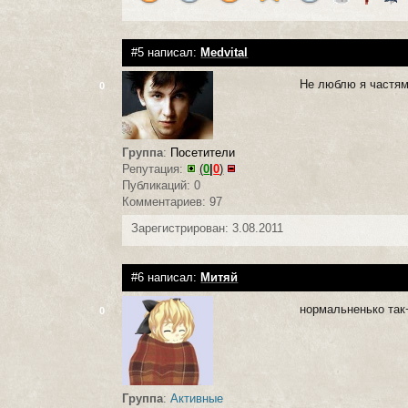
#5 написал:
Medvital
Не люблю я частям
0
Группа
:
Посетители
Репутация:
(
0
|
0
)
Публикаций: 0
Комментариев: 97
Зарегистрирован: 3.08.2011
#6 написал:
Митяй
нормальненько так
0
Группа
:
Активные