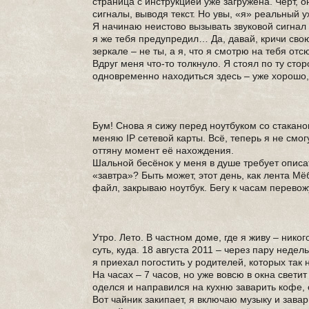
страница с инструкцией уже загружена. Чёрт, 
сигналы, выводя текст. Но увы, «я» реальный уж
Я начинаю неистово вызывать звуковой сигнал н
я же тебя предупредил… Да, давай, кричи свою 
зеркале – не ты, а я, что я смотрю на тебя от
Вдруг меня что-то толкнуло. Я стоял по ту стор
одновременно находиться здесь – уже хорошо, 
Бум! Снова я сижу перед ноутбуком со стакано
меняю IP сетевой карты. Всё, теперь я не смог
оттяну момент её нахождения.
Шальной бесёнок у меня в душе требует описать
«завтра»? Быть может, этот день, как лента М
файл, закрываю ноутбук. Бегу к часам перевож
Утро. Лето. В частном доме, где я живу – нико
суть, куда. 18 августа 2011 – через пару неде
я приехал погостить у родителей, которых так 
На часах – 7 часов, но уже вовсю в окна светит
оделся и направился на кухню заварить кофе,
Вот чайник закипает, я включаю музыку и зава