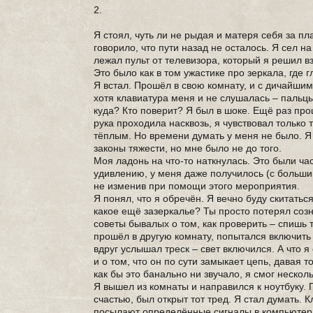
2.
Я стоял, чуть ли не рыдая и матеря себя за п
говорило, что пути назад не осталось. Я сел н
лежал пульт от телевизора, который я решил вз
Это было как в том ужастике про зеркала, где 
Я встал. Прошёл в свою комнату, и с дичайшим
хотя клавиатура меня и не слушалась – пальцы
куда? Кто поверит? Я был в шоке. Ещё раз про
рука проходила насквозь, я чувствовал только
тёплым. Но времени думать у меня не было. Я
законы тяжести, но мне было не до того.
Моя ладонь на что-то наткнулась. Это были ча
удивлению, у меня даже получилось (с большим
не изменив при помощи этого мероприятия.
Я понял, что я обречён. Я вечно буду скитаться
какое ещё зазеркалье? Ты просто потерял соз
советы бывалых о том, как проверить – спишь т
прошёл в другую комнату, попытался включить 
вдруг услышал треск – свет включился. А что 
и о том, что он по сути замыкает цепь, давая т
как бы это банально ни звучало, я смог нескол
Я вышел из комнаты и направился к ноутбуку. П
счастью, был открыт тот тред. Я стал думать.
посылают определённые сигналы в компьютер.