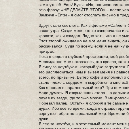
замкнуть её. Есть! Буква «Н», написанная кап
всю фразу: «НЕ ДЕЛАЙТЕ ЭТОГО» – после чего 
Замкнув «Enter» я смог отослать письмо в тред
Вдруг стало светлеть. Как в фильме «Сайлент-
часов утра. Сзади меня кто-то заворочался и 
кровати, как и ожидал. Ладно хоть, что я не ум
Этот второй ожидаемо не мог меня видеть, он с
раскаивался. Судя по всему, если я не начну д
призрак.
Пока я сидел в глубокой прострации, мой двой
Неожиданно мне показалось, что кресло, за ко
Я сижу за ноутбуком, который уже загрузился.
его расплескаться, чем и вывел меня из равно
всего, по привычке. Вытер кофе и вспомнил о 
стало плохо с сердцем, я вырубился и мне всё 
Как я попал в параллельный мир? При помощи з
Надо думать. Я открыл ящик стола – в дальнем
пихая их везде, где только можно. В микроволн
Порезал палец. Остатки я сложил в те самые н
дурак. Ибо всё то время, когда я страдал ерун
вернуться обратно в реальный мир. Времени б
души.
Я сел за ноутбук, и в этот самый момент меня 