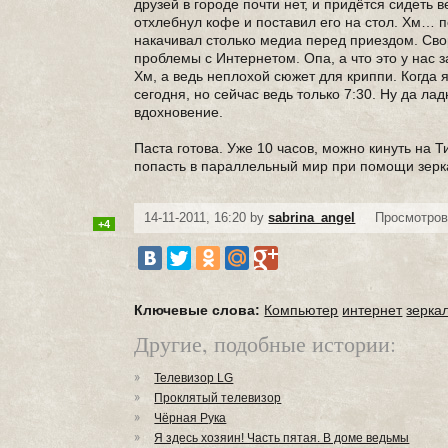
друзей в городе почти нет, и придётся сидеть 
отхлебнул кофе и поставил его на стол. Хм… п
накачивал столько медиа перед приездом. Свор
проблемы с Интернетом. Опа, а что это у нас
Хм, а ведь неплохой сюжет для криппи. Когда 
сегодня, но сейчас ведь только 7:30. Ну да ла
вдохновение.
Паста готова. Уже 10 часов, можно кинуть на Ти
попасть в параллельный мир при помощи зерка
14-11-2011, 16:20 by
sabrina_angel
Просмотров
+4
Ключевые слова:
Компьютер
интернет
зерка
Другие, подобные истории:
Телевизор LG
Проклятый телевизор
Чёрная Рука
Я здесь хозяин! Часть пятая. В доме ведьмы