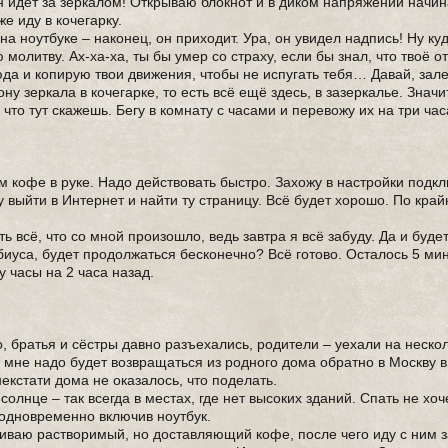
он идёт за зеркалом! Открываю блокнот и в диком напряжении начи
е иду в кочегарку.
а ноутбуке – наконец, он приходит. Ура, он увидел надпись! Ну ку
молитву. Ах-ха-ха, ты бы умер со страху, если бы знал, что твоё о
сюда и копирую твои движения, чтобы не испугать тебя… Давай, зале
ону зеркала в кочегарке, то есть всё ещё здесь, в зазеркалье. Знач
что тут скажешь. Бегу в комнату с часами и перевожу их на три ча
м кофе в руке. Надо действовать быстро. Захожу в настройки подк
у выйти в Интернет и найти ту страницу. Всё будет хорошо. По край
 всё, что со мной произошло, ведь завтра я всё забуду. Да и будет
ёбиуса, будет продолжаться бесконечно? Всё готово. Осталось 5 ми
у часы на 2 часа назад.
го, братья и сёстры давно разъехались, родители – уехали на неско
ль мне надо будет возвращаться из родного дома обратно в Москву в
некстати дома не оказалось, что поделать.
 солнце – так всегда в местах, где нет высоких зданий. Спать не хоче
 одновременно включив ноутбук.
риваю растворимый, но доставляющий кофе, после чего иду с ним з