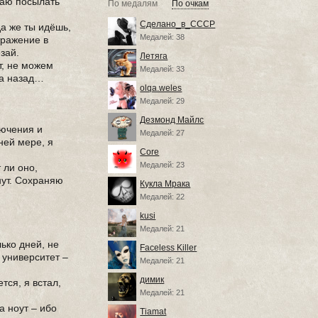
наю посылать
По медалям
По очкам
Сделано_в_СССР
да же ты идёшь,
Медалей: 38
тражение в
зай.
Летяга
ит, не можем
Медалей: 33
са назад…
olqa.weles
Медалей: 29
Дезмонд Майлс
лючения и
Медалей: 27
ней мере, я
Core
Медалей: 23
 ли оно,
нут. Сохраняю
Кукла Мрака
Медалей: 22
kusi
Медалей: 21
лько дней, не
Faceless Killer
 университет –
Медалей: 21
димик
тся, я встал,
Медалей: 21
а ноут – ибо
Tiamat