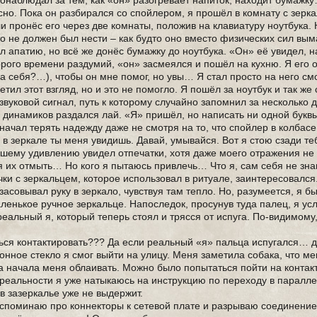
наблюдал за тем, как «он» разогревает напиток, находит бумажку
но. Пока он разбирался со спойлером, я прошёл в комнату с зерка
 пронёс его через две комнаты, положив на клавиатуру ноутбука. 
что не должен был нести – как будто оно вместо физических сил вы
л апатию, но всё же донёс бумажку до ноутбука. «Он» её увидел, 
орого времени раздумий, «он» засмеялся и пошёл на кухню. Я его 
на себя?…), чтобы он мне помог, но увы… Я стал просто на него см
етил этот взгляд, но и это не помогло. Я пошёл за ноутбук и так ж
звуковой сигнал, путь к которому случайно запомнил за несколько 
 динамиков раздался лай. «Я» пришёл, но написать ни одной буквы
Я начал терять надежду даже не смотря на то, что спойлер в колбас
в зеркале ты меня увидишь. Давай, умывайся. Вот я стою сзади те
айшему удивлению увидел отпечатки, хотя даже моего отражения не
 их отмыть… Но кого я пытаюсь привлечь… Что я, сам себя не зна
ки с зеркальцем, которое использовал в ритуале, заинтересовалс
 засовывал руку в зеркало, чувствуя там тепло. Но, разумеется, я б
ленькое ручное зеркальце. Напоследок, просунув туда палец, я у
 реальный я, который теперь стоял и трясся от испуга. По-видимому
ся контактировать??? Да если реальный «я» пальца испугался… д
онное стекло я смог выйти на улицу. Меня заметила собака, что ме
а начала меня облаивать. Можно было попытаться пойти на контакт
в реальности я уже натыкаюсь на инструкцию по переходу в паралл
ов зазеркалье уже не выдержит.
 вспоминаю про коннекторы к сетевой плате и разрываю соединение