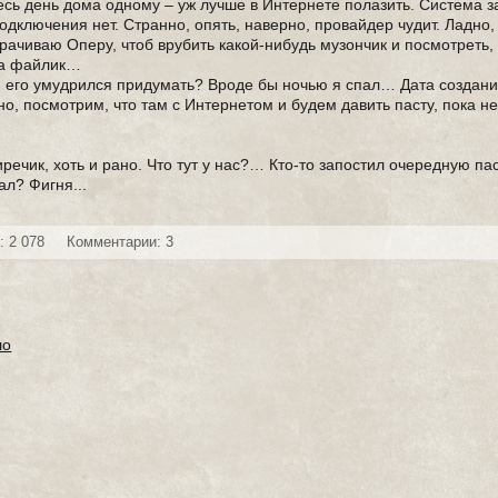
весь день дома одному – уж лучше в Интернете полазить. Система з
одключения нет. Странно, опять, наверно, провайдер чудит. Ладно, 
ачиваю Оперу, чтоб врубить какой-нибудь музончик и посмотреть, 
 за файлик…
я его умудрился придумать? Вроде бы ночью я спал… Дата создания
дно, посмотрим, что там с Интернетом и будем давить пасту, пока 
речик, хоть и рано. Что тут у нас?… Кто-то запостил очередную пас
л? Фигня...
: 2 078
Комментарии: 3
ло