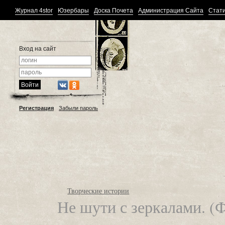
Журнал 4stor
Юзербары
Доска Почета
Администрация Сайта
Стати
Вход на сайт
Регистрация
Забыли пароль
Творческие истории
Не шути с зеркалами. (