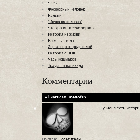
Часы
Фосфорный человек
Видение
"Исчез на полчаса"
Что хранят в себе зеркала
История из жизни
Выход из тела
Зеркальце от родителей
История с ЭГФ
Часы кошмаров
Траурная панихида
Комментарии
#1 написал:
metrofan
у меня есть истори
0
Группа
:
Посетители