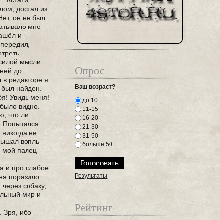
… Кстати,
лом, достал из
Нет, он не был
матывало мне
нашёл и
опередил,
отреть.
е силой мысли
Опрос
дней до
 в редакторе я
Ваш возраст?
е был найден.
бя! Увидь меня!
до 10
 было видно.
11-15
ю, что ли…
16-20
я. Попытался
21-30
ы никогда не
31-50
слышал вопль
больше 50
, мой палец
а и про слабое
Результаты
ня поразило.
 через собаку,
ельный мир и
Рейтинг
. Зря, ибо