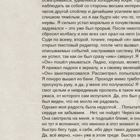
осматриваюсь, удивляюсь холодному кофе. Про
наблюдать за собой со стороны весьма интерес
часов другой спойлер и дичайшим усилием воли
слишком тяжёлым, но я как будто нёс что-то, 
нервы. Я сильно устал морально и почувствова
задумался – это уже был прорыв. После некот
сбросил колбасу и изо всех сил орал на него (
Судя по всему, второй, точнее, первый «я» зам
открыл текстовый редактор, после чего вызвал 
описываемых событий, настраивая систему. Из
не успел, так как он был сразу «им» свёрнут. 
«Он» пошёл умываться. Ладно, хорошо, может, 
Я прижал ладони к зеркалу, и к своему велич
«Он» заинтересовался. Рассмотрел, попытался
Я понуро вышел из бани. Проходя мимо тумбоч
просунуть руку, и да, у меня это получилось! Я
смог целым и невредимым пролезть в такое ма
ужаса, от которого сам испугался. Да, это был
был виден, что не могло не радовать.
Однако моя радость была недолгой… Попытать
сердце не забываем… Нет, не пойдёт. Через ок
Она смотрела на меня, я подошёл ближе, и он
но тут я вспомнил, что именно в этот момент 
быстро бегу туда, к себе, ибо двух таких дурак
Да, всё верно, «он» уже в этом треде. Быстро