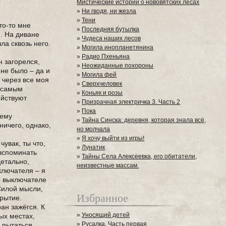
Мистические истории о нововятских лесах
»
Ни гводя, ни жезла
»
Тени
то-то мне
»
Последняя бутылка
м. На диване
»
Чудеса наших лесов
ла сквозь него.
»
Могила инопланетянина
»
Радио Пхеньяна
н загорелся,
»
Неожиданные похороны
не было – да и
»
Могила фей
 через все моя
»
Сверхчеловек
л самым
»
Коньяк и розы
ействуют
»
Призрачная электричка 3. Часть 2
»
Пока
шему
»
Тайна Синска: деревня, которая знала всё,
ничего, однако,
но молчала
»
Я хочу выйти из игры!
чувак, ты что,
»
Лунатик
 вспоминать
»
Тайны Села Алексеевка, его обитатели,
детально,
неизвестные массам.
ключателя – я
 о выключателе
 Силой мысли,
Избранное
крытие.
ан зажёгся. К
»
Уносящий детей
ых местах,
»
Русалка. Часть первая
 пытаться