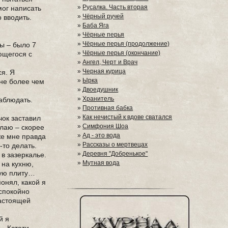
»
Русалка. Часть вторая
мог написать
»
Чёрный ручей
 вводить.
»
Баба Яга
»
Чёрные перья
»
Чёрные перья (продолжение)
сы – было 7
»
Чёрные перья (окончание)
ющегося с
»
Ангел, Черт и Врач
»
Черная курица
ся. Я
»
Ырка
 не более чем
»
Двоедушник
»
Хранитель
наблюдать.
»
Противная бабка
»
Как нечистый к вдове сватался
чок заставил
»
Симфония Шоа
елаю – скорее
»
Ад - это вода
же мне правда
»
Рассказы о мертвецах
-то делать.
»
Деревня "Добренькое"
в зазеркалье.
»
Мутная вода
 на кухню,
овую плиту…
онял, какой я
 спокойно
настоящей
й я