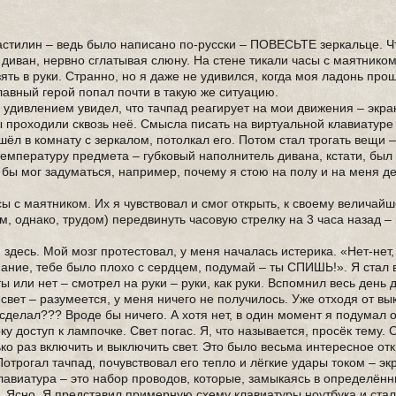
ластилин – ведь было написано по-русски – ПОВЕСЬТЕ зеркальце. Ч
а диван, нервно сглатывая слюну. На стене тикали часы с маятнико
ять в руки. Странно, но я даже не удивился, когда моя ладонь прош
главный герой попал почти в такую же ситуацию.
 удивлением увидел, что тачпад реагирует на мои движения – экра
 проходили сквозь неё. Смысла писать на виртуальной клавиатуре 
шёл в комнату с зеркалом, потолкал его. Потом стал трогать вещи –
 температуру предмета – губковый наполнитель дивана, кстати, бы
 бы мог задуматься, например, почему я стою на полу и на меня д
сы с маятником. Их я чувствовал и смог открыть, к своему величай
, однако, трудом) передвинуть часовую стрелку на 3 часа назад – 
 здесь. Мой мозг протестовал, у меня началась истерика. «Нет-нет, 
нание, тебе было плохо с сердцем, подумай – ты СПИШЬ!». Я стал
ы или нет – смотрел на руки – руки, как руки. Вспомнил весь день 
свет – разумеется, у меня ничего не получилось. Уже отходя от вы
я сделал??? Вроде бы ничего. А хотя нет, в один момент я подумал
оку доступ к лампочке. Свет погас. Я, что называется, просёк тему.
ько раз включить и выключить свет. Это было весьма интересное от
отрогал тачпад, почувствовал его тепло и лёгкие удары током – экр
 Клавиатура – это набор проводов, которые, замыкаясь в определённ
 Ясно. Я представил примерную схему клавиатуры ноутбука и стал