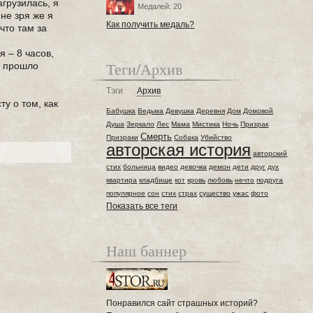
агрузилась, я
Медалей: 20
не зря же я
Как получить медаль?
что там за
 – 8 часов,
Теги/Архив
не прошло
Тэги
Архив
ту о том, как
Бабушка
Ведьма
Девушка
Деревня
Дом
Домовой
Душа
Зеркало
Лес
Мама
Мистика
Ночь
Призрак
Смерть
Призраки
Собака
Убийство
авторская история
авторский
стих
больница
видео
девочка
демон
дети
друг
дух
квартира
кладбище
кот
кровь
любовь
нечто
подруга
популярное
сон
стих
страх
существо
ужас
фото
Показать все теги
Наш баннер
Понравился сайт страшных историй?