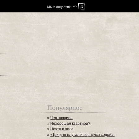
-->
Мы в соцсетях:
Популярное
»
Чертовщина
»
Нехорошая квартира?
»
Нечто в поле
»
«Три дня плутал и вернулся седой».