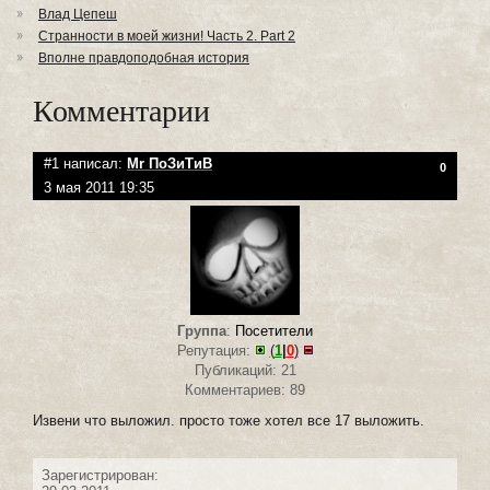
Влад Цепеш
Странности в моей жизни! Часть 2. Part 2
Вполне правдоподобная история
Комментарии
#1 написал:
Mr ПоЗиТиВ
0
3 мая 2011 19:35
Группа
:
Посетители
Репутация:
(
1
|
0
)
Публикаций: 21
Комментариев: 89
Извени что выложил. просто тоже хотел все 17 выложить.
Зарегистрирован: