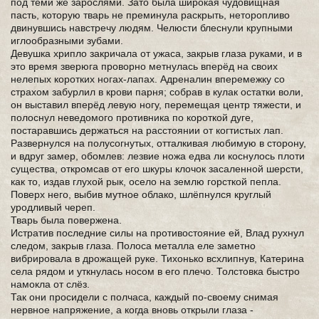
под теми же зарослями. Зато была широкая чудовищная
пасть, которую тварь не преминула раскрыть, неторопливо
двинувшись навстречу людям. Челюсти блеснули крупными
иглообразными зубами.
Девушка хрипло закричала от ужаса, закрыв глаза руками, и в
это время зверюга проворно метнулась вперёд на своих
нелепых коротких ногах-лапах. Адреналин вперемежку со
страхом забурлил в крови парня; собрав в кулак остатки воли,
он выставил вперёд левую ногу, перемещая центр тяжести, и
полоснул неведомого противника по короткой дуге,
постаравшись держаться на расстоянии от когтистых лап.
Развернулся на полусогнутых, отталкивая любимую в сторону,
и вдруг замер, обомлев: лезвие ножа едва ли коснулось плоти
существа, откромсав от его шкуры клочок засаленной шерсти,
как то, издав глухой рык, осело на землю горсткой пепла.
Поверх него, выбив мутное облако, шлёпнулся круглый
уродливый череп.
Тварь была повержена.
Истратив последние силы на противостояние ей, Влад рухнул
следом, закрыв глаза. Полоса металла еле заметно
вибрировала в дрожащей руке. Тихонько всхлипнув, Катерина
села рядом и уткнулась носом в его плечо. Толстовка быстро
намокла от слёз.
Так они просидели с полчаса, каждый по-своему снимая
нервное напряжение, а когда вновь открыли глаза -