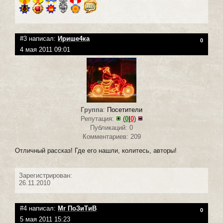
#3 написал:
Ирише4ка
0
4 мая 2011 09:01
Группа
:
Посетители
Репутация:
(
0
|
0
)
Публикаций: 0
Комментариев: 209
Отличный рассказ! Где его нашли, колитесь, авторы!
Зарегистрирован:
26.11.2010
#4 написал:
Mr ПоЗиТиВ
0
5 мая 2011 15:23