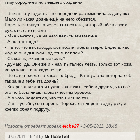
тьму сородичей истлевшего создания.
- Выкинь эту гадость, - в очередной раз взмолилась девушка. -
Мало ли какая дрянь ещё на него сбежится.
Парень взглянул на череп волосатого, который нёс в своих
руках всё это время.
- Мне кажется, не на него велись эти мелкие.
- А на что тогда?
- На то, что высвободилось после гибели зверя. Видела, как
жадно они дышали над этим пеплом?
- Скажешь, жизненные силы?
- Думаю, да. Они же и к нам пытались лезть. Только вот ножа
испугались, и походу не зря.
- Всё это похоже на какой то бред, - Катя устало потёрла лоб, -
так зачем тебе эта дрянь?
- Как раз для этого и нужна - доказать себе и другим, что всё
это не было лишь наркотическим бредом.
- А я хочу надеяться, что это именно так.
- И я, - улыбнулся парень. Перехвалит череп в одну руку и
крепко обнял подругу.
Новость отредактировал
elche27
- 3-05-2011, 18:48
3-05-2011, 18:48 by
Mr ПоЗиТиВ