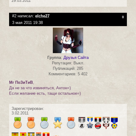
29.03.2011
#2 написал:
elche27
0
3 мая 2011 19:38
Группа
:
Друзья Сайта
Репутация: Выкл.
Публикаций: 285
Комментариев: 5 402
Mr ПоЗиТиВ
,
Да не за что извиняться, Антон=)
Если желание есть, тащи остальное=)
Зарегистрирован:
3.02.2011