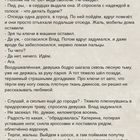
- Пид..ры, - в сердцах выдала она. И спросила с надеждой в
голосе: - что делать будем?
- Отсюда одна дорога, в город. По ней пойдём, вдруг повезёт,
и они просто отъехали подальше отсюда. Жаль, мобилы дома
оставили.
- Зря ты ключи в машине оставил.
- Да уж, - согласился Влад. Потом вдруг задумался, и даже
вроде бы забеспокоился, нервно ломая пальцы.
- Ты чего?
- Да нет, ничего. Идём.
- Ага.
Воодушевлённая, девушка бодро шагала сквозь лесную тьму,
уже не держась за руку парня. А тот тяжело шёл позади,
терзаемый страшными догадками. Про ключи от авто, что
тёрли ему ногу сквозь плотную ткань джинсов, он решил не
рассказывать любимой.
- Слушай, а сколько ещё до города? - Тяжело плюхнувшись в
придорожную траву, спросила девушка. Влад задумался.
- Не засекал. Но, думаю, километров восемь.
- Радость-то какая, - "обрадовалась" Катерина, потирая
уставшие ноги; сняла кроссовки и поставила рядом,
облегчённо вздохнув.
- Терпи, малыш. Выйдем к шоссе, а там поймаем попутку.