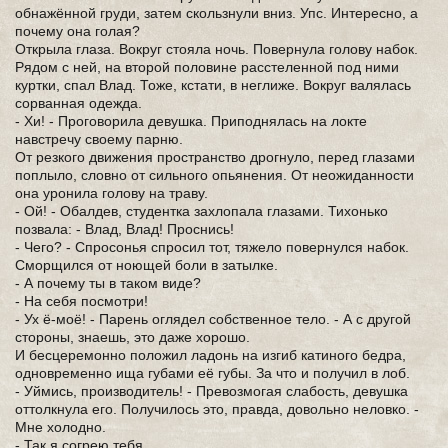
обнажённой груди, затем скользнули вниз. Упс. Интересно, а
почему она голая?
Открыла глаза. Вокруг стояла ночь. Повернула голову набок.
Рядом с ней, на второй половине расстеленной под ними
куртки, спал Влад. Тоже, кстати, в неглиже. Вокруг валялась
сорванная одежда.
- Хи! - Проговорила девушка. Приподнялась на локте
навстречу своему парню.
От резкого движения пространство дрогнуло, перед глазами
поплыло, словно от сильного опьянения. От неожиданности
она уронила голову на траву.
- Ой! - Обалдев, студентка захлопала глазами. Тихонько
позвала: - Влад, Влад! Проснись!
- Чего? - Спросонья спросил тот, тяжело повернулся набок.
Сморщился от ноющей боли в затылке.
- А почему ты в таком виде?
- На себя посмотри!
- Ух ё-моё! - Парень оглядел собственное тело. - А с другой
стороны, знаешь, это даже хорошо.
И бесцеремонно положил ладонь на изгиб катиного бедра,
одновременно ища губами её губы. За что и получил в лоб.
- Уймись, производитель! - Превозмогая слабость, девушка
оттолкнула его. Получилось это, правда, довольно неловко. -
Мне холодно.
- Так я согрею тебя.