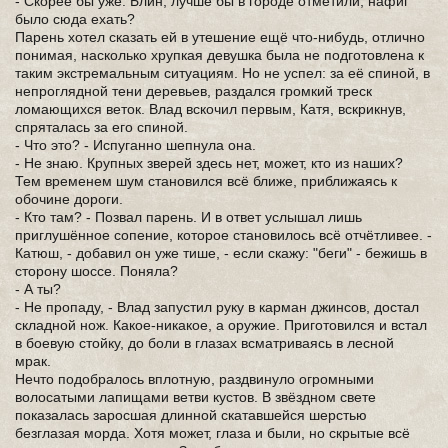
- Скорее бы уже. Блин, лучше бы в городе отметили, нафиг
было сюда ехать?
Парень хотел сказать ей в утешение ещё что-нибудь, отлично
понимая, насколько хрупкая девушка была не подготовлена к
таким экстремальным ситуациям. Но не успел: за её спиной, в
непроглядной тени деревьев, раздался громкий треск
ломающихся веток. Влад вскочил первым, Катя, вскрикнув,
спряталась за его спиной.
- Что это? - Испуганно шепнула она.
- Не знаю. Крупных зверей здесь нет, может, кто из наших?
Тем временем шум становился всё ближе, приближаясь к
обочине дороги.
- Кто там? - Позвал парень. И в ответ услышал лишь
приглушённое сопение, которое становилось всё отчётливее. -
Катюш, - добавил он уже тише, - если скажу: "беги" - бежишь в
сторону шоссе. Поняла?
- А ты?
- Не пропаду, - Влад запустил руку в карман джинсов, достал
складной нож. Какое-никакое, а оружие. Приготовился и встал
в боевую стойку, до боли в глазах всматриваясь в лесной
мрак.
Нечто подобралось вплотную, раздвинуло огромными
волосатыми лапищами ветви кустов. В звёздном свете
показалась заросшая длинной скатавшейся шерстью
безглазая морда. Хотя может, глаза и были, но скрытые всё