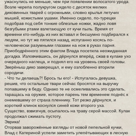
ужаснулись не меньше, чем при появлении волосатого урода.
Возле черепа полукругом сидело с десяток мелких
диковинных тварей с огромными, словно крылья летучих
мышей, кожистыми ушами. Именно сидело, по-турецки
подобрав под себя тонкие облезлые ножки, жадно ловя
безгубыми ртами взлетающую от кучи пыль. Время от
времени кто-нибудь из них вставал и бесшумно подбирался к
людям, но тут же пятился назад, испуганно косясь по-
человечески разумными глазами на нож в руках парня.
Приободрённого этим фактом Влада посетила неожиданная
догадка. Изловчившись, он дёрнулся вперёд, сжав в кулаке ухо
очередного наглеца, и поднял его на уровень своей головы.
Зверёныш дико заверещал, и ему озлобленно вторили
сородичи.
- Что ты делаешь?! Брось ты его! - Испугалась девушка,
решив, что остальные твари сейчас бросятся на выручку
попавшему в беду. Однако те не осмеливались это сделать,
таращась на оружие, которое парень тем временем поднёс к
онемевшему от страха пленнику. Тот резко дёрнулся, и
короткий клинок коснулся синей кожи второго уха.
Существо, взвизгнув, осыпалось на траву серой массой. Кулак
продолжал сжимать пустоту.
Эврика!
Оторвав заворожённые взгляды от новой пепельной кучки,
Влад с Катериной успели заметить улепётывающих в лесную