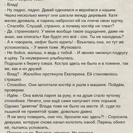
- Влад!
- Ну ладно, ладно. Давай оденемся и вернёмся к нашим.
Через несколько минут они шагали между деревьев. Катя
мелко дрожала, и парень набросил ей на плечи свою куртку.
- Спасибо. Слушай, странно, а почему костёр не тлеет?
- Да, странновато. У меня вообще такое ощущение, даже не
знаю, как описать+ Как будто это всё - сон. Ты не находишь?
- А я говорила, нефиг было курить! - Взъелась она, но тут же
успокоилась. - У меня тоже. Жутковато.
- Не бойся, малыш, я ведь с тобой. - И звонко чмокнул подругу
в щёку. Та неуверенно улыбнулась.
Подошли к берегу озера. Костра здесь не было и в помине, так
же, как и их друзей.
- Влад? - Жалобно протянула Екатерина. Ей становилось
страшно.
- Спокойно. Они затоптали костёр и ушли к машине. Пойдём,
проверим.
- Идём. - Она взяла парня за руку, и на душе стало чуточку
спокойнее. Ничего, они ещё сами напугают этих хорьков.
Однако "девятки" Влада тоже не было на месте. И, судя по
пышной не примятой траве, довольно давно.
- Я не могу поверить, они что, бросили нас здесь?! - Спросила
девушка, которую снова начал колотить озноб. Парень обнял
её, пытаясь успокоить.
- Похоже на то. Вот ведь сволочи. Не ожидал.