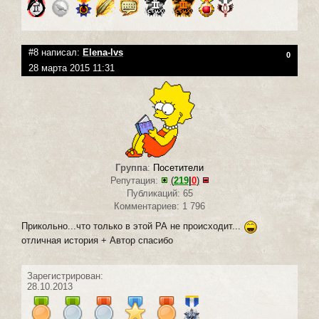
#8 написал:
Elena-lvs
0
28 марта 2015 11:31
Группа
:
Посетители
Репутация:
(
219
|
0
)
Публикаций: 65
Комментариев: 1 796
Прикольно...что только в этой РА не происходит...
отличная история + Автор спасибо
Зарегистрирован:
28.10.2013