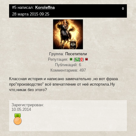
#5 написал:
Koroleffna
0
28 марта 2015 09:25
Группа
:
Посетители
Репутация:
(
62
|
0
)
Публикаций: 6
Комментариев: 497
Классная история и написано замечательно ,но вот фраза
про"производство" всё впечатление от неё испортила.Ну
что,никак без этого?
Зарегистрирован:
10.05.2014