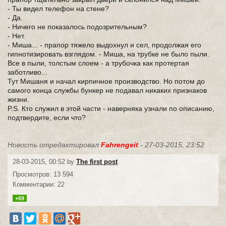
- Ты видел телефон на стене?
- Да.
- Ничего не показалось подозрительным?
- Нет.
- Миша... - прапор тяжело выдохнул и сел, продолжая его
гипнотизировать взглядом. - Миша, на трубке не было пыли.
Все в пыли, толстым слоем - а трубочка как протертая
заботливо...
Тут Мишаня и начал кирпичное производство. Но потом до
самого конца службы бункер не подавал никаких признаков
жизни.
P.S. Кто служил в этой части - наверняка узнали по описанию,
подтвердите, если что?
Новость отредактировал
Fahrengeit
- 27-03-2015, 23:52
28-03-2015, 00:52 by
The first post
Просмотров: 13 594
Комментарии: 22
+69