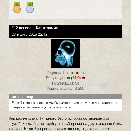
#12 написал:
Капитанчик
0
28 марта 2015 22:42
Группа
:
Посетители
Репутация:
(
24
|
0
)
Публикаций: 54
Комментариев: 3 250
Цитата: schip
Если бы звонок приняли мы бы наконец-таки получили доказательство
сверхъестественного,вступили в контакт..
Как раз не факт. Тут много было историй со звонками от
"туда". Когда брали трубку, то всё время на другом конце была
тишина. Если бы прапор принял звонок, то, скорее всего,