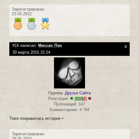
Зарегистрирован:
23.06.2012
#16 написал:
Миссис Пэн
0
30 марта 2015 15:24
Группа
:
Друзья Сайта
Репутация:
(
850
|
0
)
Публикаций: 147
Комментариев: 4 794
Тоже понравилась история +
Зарегистрирован:
28.05.2010