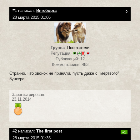
#1 написал:
Ингеборга
0
28 марта 2015 01:06
Группа
:
Посетители
Репутация:
(
4
|
0
)
Публикаций: 12
Комментариев: 483
Странно, что звонок не приняли, пусть даже с "мёртвого"
бункера.
Зарегистрирован:
23.11.2014
#2 написал:
The first post
+1
28 марта 2015 01:35