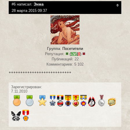
#6 написал:
Энма
0
28 марта 2015 09:37
Группа
:
Посетители
Репутация:
(
971
|
0
)
Публикаций: 22
Комментариев: 5 102
+++++++++++++++++++++++++++
Зарегистрирован:
7.11.2010