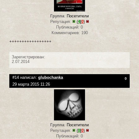
Группа
:
Посетители
Репутация:
(
4
|
0
)
Публикаций: 0
Комментариев: 190
+++++++++++++++++
Зарегистрирован:
2.07.2014
#14 написал:
glubochanka
0
29 марта 2015 11:26
Группа
:
Посетители
Репутация:
(
0
|
0
)
Публикаций: 0