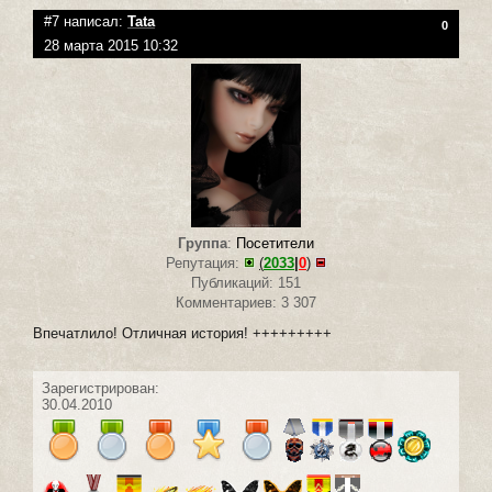
#7 написал:
Tata
0
28 марта 2015 10:32
Группа
:
Посетители
Репутация:
(
2033
|
0
)
Публикаций: 151
Комментариев: 3 307
Впечатлило! Отличная история! +++++++++
Зарегистрирован:
30.04.2010