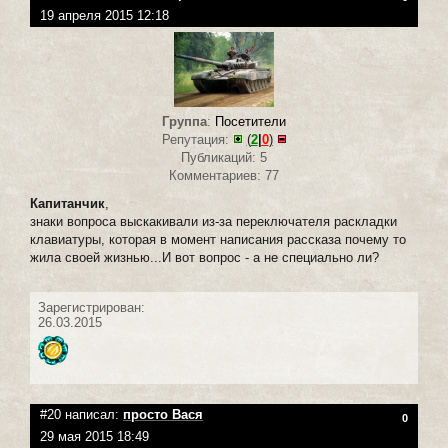
19 апреля 2015 12:18
Группа
:
Посетители
Репутация:
(
2
|
0
)
Публикаций: 5
Комментариев: 77
Капитанчик
,
знаки вопроса выскакивали из-за переключателя раскладки
клавиатуры, которая в момент написания рассказа почему то
жила своей жизнью...И вот вопрос - а не специально ли?
Зарегистрирован:
26.03.2015
#20 написал:
просто Вася
0
29 мая 2015 18:49