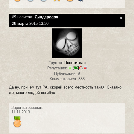
#9 написал:
Синдерелла
0
28 марта 2015 13:30
Группа
:
Посетители
Репутация:
(
86
|
0
)
Публикаций: 9
Комментариев: 338
Да ну, причем тут РА, скорей всего местность такая. Сказано
же, много людей погибло
Зарегистрирован:
11.11.2013