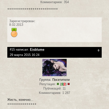
Комментариев: 354
++++++++++++++++++++++++++
Зарегистрирован:
8.02.2013
#15 написал:
Eisblume
0
29 марта 2015 16:24
Группа
:
Посетители
Репутация:
(
4
|
0
)
Публикаций: 11
Комментариев: 1 287
Жесть, конечно...
+++++++++++++++