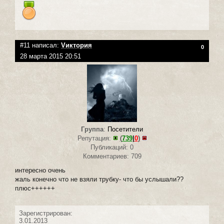
#11 написал:
Vиктория
0
28 марта 2015 20:51
Группа
:
Посетители
Репутация:
(
739
|
0
)
Публикаций: 0
Комментариев: 709
интересно очень
жаль конечно что не взяли трубку- что бы услышали??
плюс++++++
Зарегистрирован:
3.01.2013