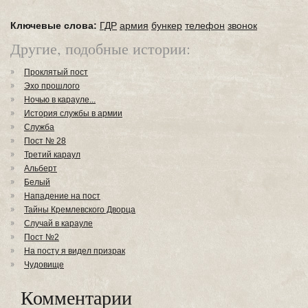
Ключевые слова:
ГДР
армия
бункер
телефон
звонок
Другие, подобные истории:
Проклятый пост
Эхо прошлого
Ночью в карауле...
История службы в армии
Служба
Пост № 28
Третий караул
Альберт
Белый
Нападение на пост
Тайны Кремлевского Дворца
Случай в карауле
Пост №2
На посту я видел призрак
Чудовище
Комментарии