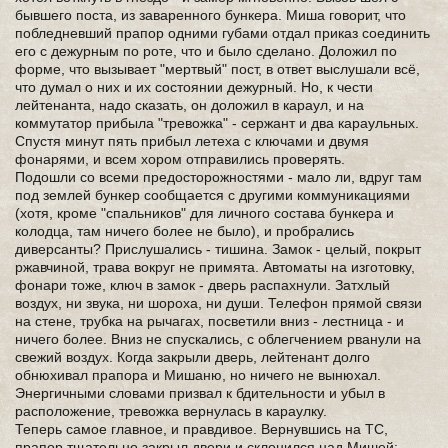
бывшего поста, из заваренного бункера. Миша говорит, что
побледневший прапор одними губами отдал приказ соединить
его с дежурным по роте, что и было сделано. Доложил по
форме, что вызывает "мертвый" пост, в ответ выслушали всё,
что думал о них и их состоянии дежурный. Но, к чести
лейтенанта, надо сказать, он доложил в караул, и на
коммутатор прибыла "тревожка" - сержант и два караульных.
Спустя минут пять прибыл летеха с ключами и двумя
фонарями, и всем хором отправились проверять.
Подошли со всеми предосторожностями - мало ли, вдруг там
под землей бункер сообщается с другими коммуникациями
(хотя, кроме "спальников" для личного состава бункера и
колодца, там ничего более не было), и пробрались
диверсанты? Прислушались - тишина. Замок - целый, покрыт
ржавчиной, трава вокруг не примята. Автоматы на изготовку,
фонари тоже, ключ в замок - дверь распахнули. Затхлый
воздух, ни звука, ни шороха, ни души. Телефон прямой связи
на стене, трубка на рычагах, посветили вниз - лестница - и
ничего более. Вниз не спускались, с облегчением рванули на
свежий воздух. Когда закрыли дверь, лейтенант долго
обнюхивал прапора и Мишаню, но ничего не вынюхал.
Энергичными словами призвал к бдительности и убыл в
расположение, тревожка вернулась в караулку.
Теперь самое главное, и правдивое. Вернувшись на ТС,
прапор тщательно закрыл двери и склонился над Мишей: