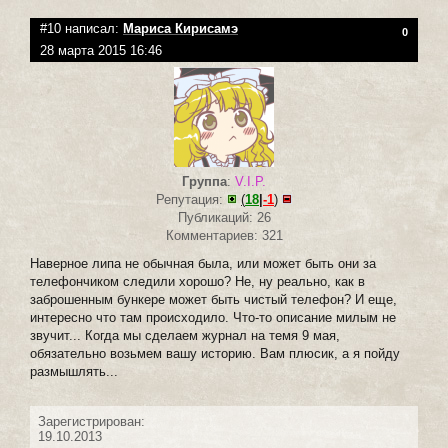
#10 написал:
Мариса Кирисамэ
0
28 марта 2015 16:46
Группа
:
V.I.P.
Репутация:
(
18
|
-1
)
Публикаций: 26
Комментариев: 321
Наверное липа не обычная была, или может быть они за
телефончиком следили хорошо? Не, ну реально, как в
заброшенным бункере может быть чистый телефон? И еще,
интересно что там происходило. Что-то описание милым не
звучит... Когда мы сделаем журнал на темя 9 мая,
обязательно возьмем вашу историю. Вам плюсик, а я пойду
размышлять...
Зарегистрирован:
19.10.2013