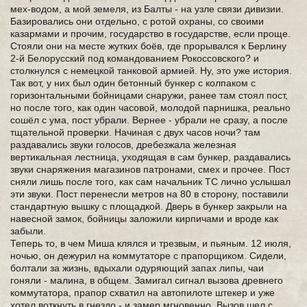
мех-водом, а мой земеля, из Балты - на узле связи дивизии.
Базировались они отдельно, с ротой охраны, со своими
казармами и прочим, государство в государстве, если проще.
Стояли они на месте жутких боёв, где прорывался к Берлину
2-й Белорусский под командованием Рокоссовского? и
столкнулся с немецкой танковой армией. Ну, это уже история.
Так вот, у них был один бетонный бункер с колпаком с
горизонтальными бойницами снаружи, ранее там стоял пост,
но после того, как один часовой, молодой парнишка, реально
сошёл с ума, пост убрали. Вернее - убрали не сразу, а после
тщательной проверки. Начиная с двух часов ночи? там
раздавались звуки голосов, дребезжала железная
вертикальная лестница, уходящая в сам бункер, раздавались
звуки снаряжения магазинов патронами, смех и прочее. Пост
сняли лишь после того, как сам начальник ТС лично услышал
эти звуки. Пост перенесли метров на 80 в сторону, поставили
стандартную вышку с площадкой. Дверь в бункер закрыли на
навесной замок, бойницы заложили кирпичами и вроде как
забыли.
Теперь то, в чем Миша клялся и трезвым, и пьяным. 12 июля,
ночью, он дежурил на коммутаторе с прапорщиком. Сидели,
болтали за жизнь, вдыхали одуряющий запах липы, чаи
гоняли - малина, в общем. Замигал сигнал вызова древнего
коммутатора, прапор схватил на автопилоте штекер и уже
хотел воткнуть в гнездо - и замер мгновенно. Вызов шел с