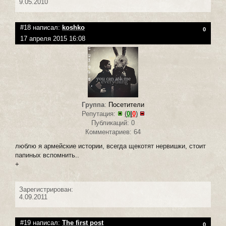
9.05.2010
#18 написал:
koshko
0
17 апреля 2015 16:08
Группа
:
Посетители
Репутация:
(
0
|
0
)
Публикаций: 0
Комментариев: 64
люблю я армейские истории, всегда щекотят нервишки, стоит
папиных вспомнить..
+
Зарегистрирован:
4.09.2011
#19 написал:
The first post
0