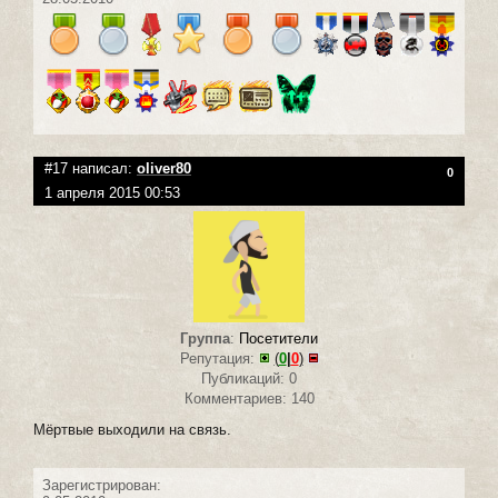
#17 написал:
oliver80
0
1 апреля 2015 00:53
Группа
:
Посетители
Репутация:
(
0
|
0
)
Публикаций: 0
Комментариев: 140
Мёртвые выходили на связь.
Зарегистрирован: