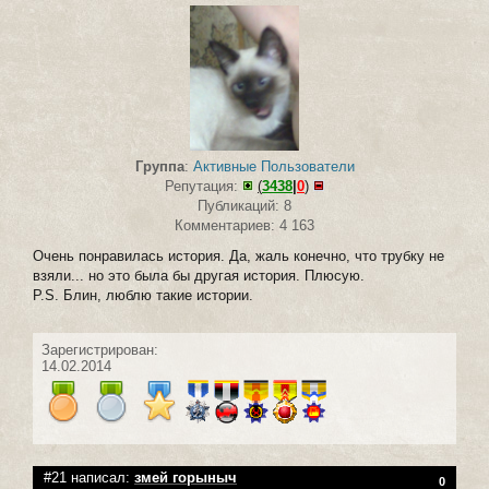
Группа
:
Активные Пользователи
Репутация:
(
3438
|
0
)
Публикаций: 8
Комментариев: 4 163
Очень понравилась история. Да, жаль конечно, что трубку не
взяли... но это была бы другая история. Плюсую.
P.S. Блин, люблю такие истории.
Зарегистрирован:
14.02.2014
#21 написал:
змей горыныч
0