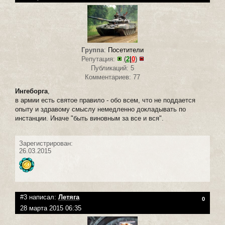
Группа
:
Посетители
Репутация:
(
2
|
0
)
Публикаций: 5
Комментариев: 77
Ингеборга
,
в армии есть святое правило - обо всем, что не поддается
опыту и здравому смыслу немедленно докладывать по
инстанции. Иначе "быть виновным за все и вся".
Зарегистрирован:
26.03.2015
#3 написал:
Летяга
0
28 марта 2015 06:35