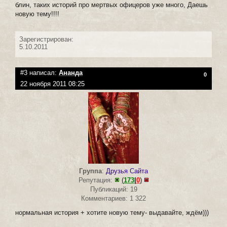
блин, таких историй про мертвых офицеров уже много, Даешь
новую тему!!!!
Зарегистрирован:
5.10.2011
#3 написал:
Ананда
0
22 ноября 2011 08:25
Группа
:
Друзья Сайта
Репутация:
(
173
|
0
)
Публикаций: 19
Комментариев: 1 322
нормальная история + хотите новую тему- выдавайте, ждём)))