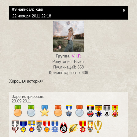
#9 написал:
kusi
0
22 ноября 2011 22:18
Группа
:
V.I.P.
Репутация: Выкл.
Публикаций: 358
Комментариев: 7 436
Хорошая история+
Зарегистрирован:
23.09.2011