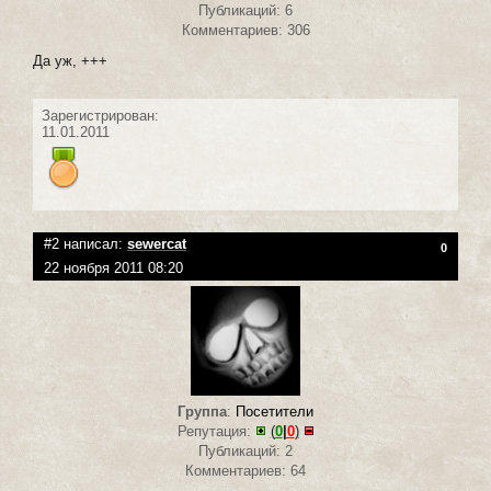
Публикаций: 6
Комментариев: 306
Да уж, +++
Зарегистрирован:
11.01.2011
#2 написал:
sewercat
0
22 ноября 2011 08:20
Группа
:
Посетители
Репутация:
(
0
|
0
)
Публикаций: 2
Комментариев: 64