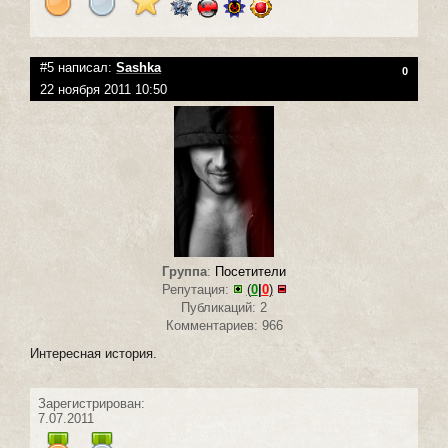
#5 написал:
Sashka
0
22 ноября 2011 10:50
Группа
:
Посетители
Репутация:
(
0
|
0
)
Публикаций: 2
Комментариев: 966
Интересная история.
Зарегистрирован:
7.07.2011