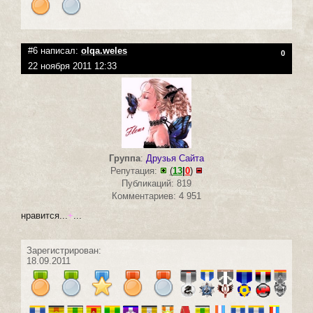
#6 написал:
olqa.weles
0
22 ноября 2011 12:33
Группа
:
Друзья Сайта
Репутация:
(
13
|
0
)
Публикаций: 819
Комментариев: 4 951
нравится...
+
...
Зарегистрирован:
18.09.2011