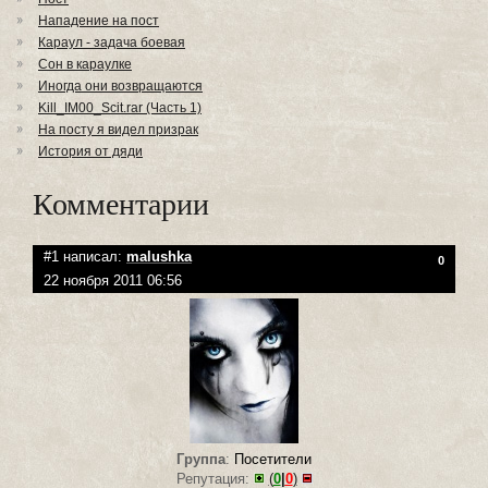
Нападение на пост
Караул - задача боевая
Сон в караулке
Иногда они возвращаются
Kill_IM00_Scit.rar (Часть 1)
На посту я видел призрак
История от дяди
Комментарии
#1 написал:
malushka
0
22 ноября 2011 06:56
Группа
:
Посетители
Репутация:
(
0
|
0
)