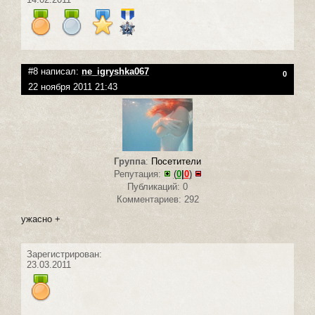
#8 написал:
ne_igryshka067
0
22 ноября 2011 21:43
Группа
:
Посетители
Репутация:
(
0
|
0
)
Публикаций: 0
Комментариев: 292
ужасно +
Зарегистрирован:
23.03.2011