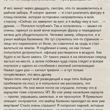
И вот, минут через двадцать, смотрю, что-то зашевелилось в
районе забора. Я напряг зрение — и стал различать фигуру в
плащ-палатке, которая осторожно направлялась в мою
сторону. «Сейчас он завернет за кунг, а я выйду ему в тыл… —
думаю, — Попался голубчик!» Так и получилось — зашел со
спины, гаркнул со всей мочи коронную фразу и передернул
затвор для убедительности. Человек замер, обернулся, и я
узнал майора Калинина. Но тут случилось что-то странное —
лицо его перекосило от боли, он схватился за грудь и стал
валиться на землю. Я подбежал к нему, но как только
попытался дотронуться, офицер растворился в воздухе. Как
будто и не было никого. От такого ужаса я на несколько секунд
застыл на месте, а затем побежал куда глаза глядят и вскоре
очутился у одного из столбиков с кнопкой сигнализации.
Нажал один раз — сигнал тревоги — и тут только
почувствовал, что весь дрожу.
Через пять минут мой разводящий и еще пять бойцов
прибежали на пост, и я попытался им рассказать, что
произошло. Но они меня почти не слушали, потому что в
караулке тоже случилось ЧП. Во сне умер начальник караула
— прилег, укрывшись шинелью, и не проснулся. Я буквально
опешил: получается, что майор Калинин приходил ко мне уже
мертвым! Стало очень страшно! Я попросил парней, которые
не меньше меня перепугались, не рассказывать никому мою