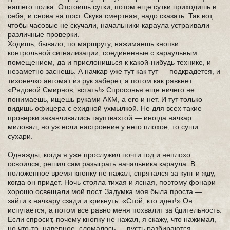
нашего полка. Отстоишь сутки, потом еще сутки приходишь в
себя, и снова на пост. Скука смертная, надо сказать. Так вот,
чтобы часовые не скучали, начальники караула устраивали
различные проверки.
Ходишь, бывало, по маршруту, нажимаешь кнопки
контрольной сигнализации, соединенные с караульным
помещением, да и прислонишься к какой-нибудь технике, и
незаметно заснешь. А начкар уже тут как тут — подкрадется, и
тихонечко автомат из рук заберет, а потом как рявкнет:
«Рядовой Смирнов, встать!» Спросонья еще ничего не
понимаешь, ищешь руками АКМ, а его и нет. И тут только
видишь офицера с ехидной ухмылкой. Не для всех такие
проверки заканчивались гауптвахтой — иногда начкар
миловал, но уж если настроение у него плохое, то суши
сухари.
Однажды, когда я уже прослужил почти год и неплохо
освоился, решил сам разыграть начальника караула. В
положенное время кнопку не нажал, спрятался за кунг и жду,
когда он придет. Ночь стояла тихая и ясная, поэтому фонари
хорошо освещали мой пост. Задумка моя была проста —
зайти к начкару сзади и крикнуть: «Стой, кто идет!» Он
испугается, а потом все равно меня похвалит за бдительность.
Если спросит, почему кнопку не нажал, я скажу, что нажимал,
но что-то, наверное, сломалось — пусть разбираются.