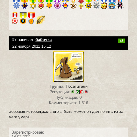
#7 написал:
бабочка
+3
22 ноября 2011 15:12
Группа
:
Посетители
Репутация:
(
2
|
0
)
Публикаций: 0
Комментариев: 1 516
хорошая история,жаль его .. быть может он дал понять из за
чего умер+
Зарегистрирован:
14.02.2011