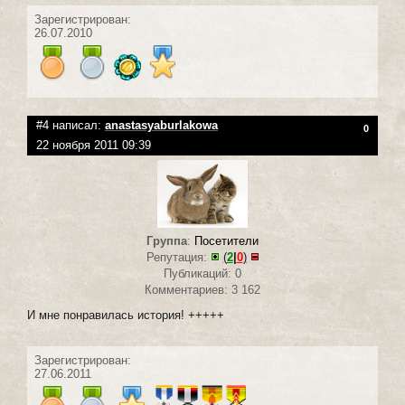
Зарегистрирован:
26.07.2010
#4 написал:
anastasyaburlakowa
0
22 ноября 2011 09:39
Группа
:
Посетители
Репутация:
(
2
|
0
)
Публикаций: 0
Комментариев: 3 162
И мне понравилась история! +++++
Зарегистрирован:
27.06.2011