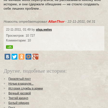
историю, и они сдержали обещание — не стоило создавать
себе лишних проблем...
Новость отредактировал
AllanThor
- 22-11-2011, 04:31
22-11-2011, 01:49 by
olqa.weles
Просмотров: 10 727
Комментарии: 10
+25
Другие, подобные истории:
Проклятый пост
Ночью в карауле...
История службы в армии
Вечный часовой
Третий караул
Белый офицер
Пост