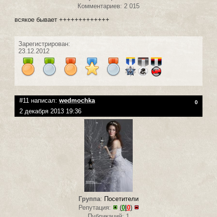
Комментариев: 2 015
всякое бывает +++++++++++++
Зарегистрирован:
23.12.2012
#11 написал:
wedmochka
0
2 декабря 2013 19:36
Группа
:
Посетители
Репутация:
(
0
|
0
)
Публикаций: 1