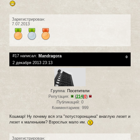
Зарегистрирован:
7.07.2013
#17 написал:
Mandragora
0
2 декабря 2013 23:13
Группа
:
Посетители
Репутация:
(
214
|
0
)
Публикаций: 0
Комментариев: 999
Кошмар! Ну почему вся эта "потусторонщина" внаглую лезет и
лезет к маленьким? Взрослых мало им.
Зарегистрирован: