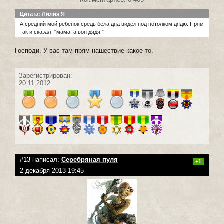
Цитата: Лилия Я
А средний мой ребенок средь бела дна видел под потолком дядю. Прям
так и сказал -"мама, а вон дядя!"
Господи. У вас там прям нашествие какое-то.
Зарегистрирован:
20.11.2012
#13 написал:
Серебряная пуля
+1
2 декабря 2013 19:45