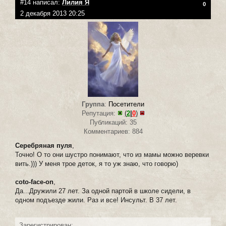
#14 написал:
Лилия Я
0
2 декабря 2013 20:25
Группа
:
Посетители
Репутация:
(
2
|
0
)
Публикаций: 35
Комментариев: 884
Серебряная пуля
,
Точно! О то они шустро понимают, что из мамы можно веревки
вить.))) У меня трое деток, я то уж знаю, что говорю)
coto-face-on
,
Да...Дружили 27 лет. За одной партой в школе сидели, в
одном подъезде жили. Раз и все! Инсульт. В 37 лет.
Зарегистрирован: