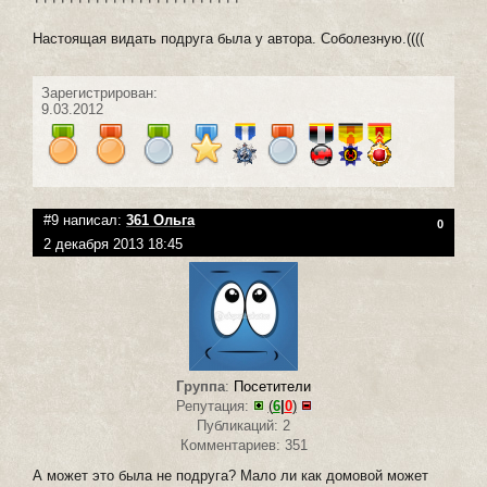
Настоящая видать подруга была у автора. Соболезную.((((
Зарегистрирован:
9.03.2012
#9 написал:
361 Ольга
0
2 декабря 2013 18:45
Группа
:
Посетители
Репутация:
(
6
|
0
)
Публикаций: 2
Комментариев: 351
А может это была не подруга? Мало ли как домовой может