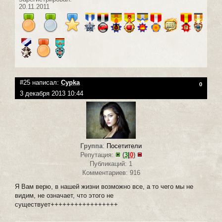
20.11.2011
#25 написал:
Cypka
0
3 декабря 2013 10:44
Группа
:
Посетители
Репутация:
(
3
|
0
)
Публикаций: 1
Комментариев: 916
Я Вам верю, в нашей жизни возможно все, а то чего мы не
видим, не означает, что этого не
существует+++++++++++++++++