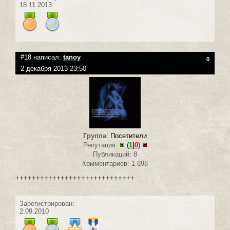
18.11.2013
#18 написал:
tanoy
0
2 декабря 2013 23:50
Группа
:
Посетители
Репутация:
(
1
|
0
)
Публикаций: 8
Комментариев: 1 898
+++++++++++++++++++++++++++++
Зарегистрирован:
2.09.2010