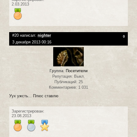
2.03.2013
#20 написал:
nighter
0
3 декабря 2013 00:16
Группа
:
Посетители
Репутация: Выкл.
Публикаций: 25
Комментариев: 1 031
Уух ужсть... Плюс ставлю
Зарегистрирован:
23.08.2013