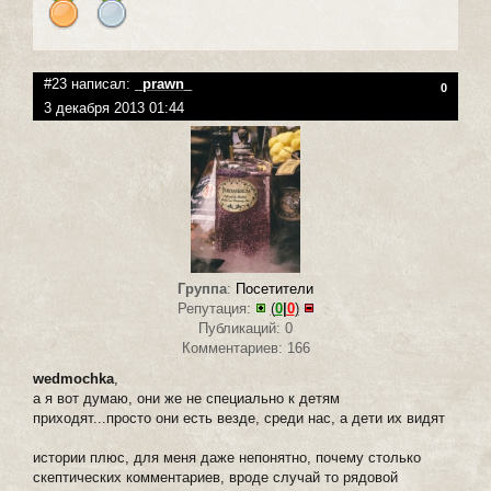
#23 написал:
_prawn_
0
3 декабря 2013 01:44
Группа
:
Посетители
Репутация:
(
0
|
0
)
Публикаций: 0
Комментариев: 166
wedmochka
,
а я вот думаю, они же не специально к детям
приходят...просто они есть везде, среди нас, а дети их видят
истории плюс, для меня даже непонятно, почему столько
скептических комментариев, вроде случай то рядовой