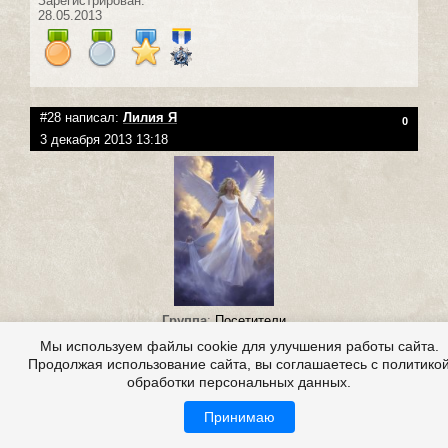
Зарегистрирован:
28.05.2013
#28 написал:
Лилия Я
0
3 декабря 2013 13:18
Группа
:
Посетители
Репутация:
(
2
|
0
)
Мы используем файлы cookie для улучшения работы сайта.
Публикаций: 35
Продолжая использование сайта, вы соглашаетесь с политико
Комментариев: 884
обработки персональных данных.
Lakrista
,
Принимаю
Спасибочки)