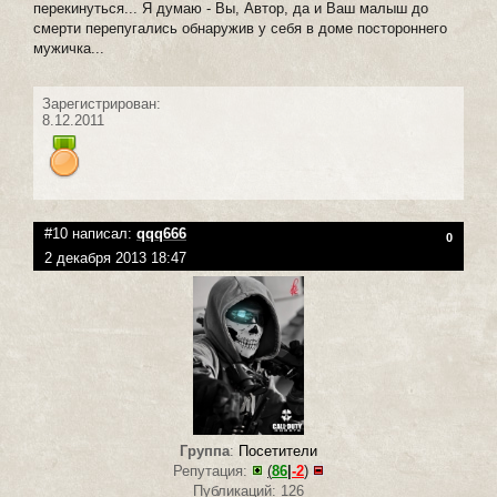
перекинуться... Я думаю - Вы, Автор, да и Ваш малыш до
смерти перепугались обнаружив у себя в доме постороннего
мужичка...
Зарегистрирован:
8.12.2011
#10 написал:
qqq666
0
2 декабря 2013 18:47
Группа
:
Посетители
Репутация:
(
86
|
-2
)
Публикаций: 126