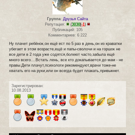
Группа
:
Друзья Сайта
Репутация:
(
3030
|
-1
)
Публикаций: 105
Комментариев: 6 222
Ну плачет ребёнок,он ещё ест по 5 раз в день,он из краватки
убегает в этом возрасте,ещё и папы-сволочи и на горшок не
все дети в 2 года уже содятся,болеют часто,забыла ещё
много всего....Встать лень, все кто докапывается до мам - не
правы.Дети плачут,психологи рекомендуют,врачи тоже-не
хватать его на руки,или он всегда будет плакать,привыкнет.
Зарегистрирован:
10.08.2013