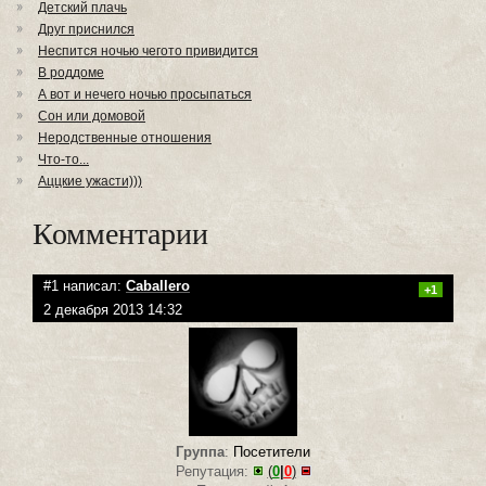
Детский плачь
Друг приснился
Неспится ночью чегото привидится
В роддоме
А вот и нечего ночью просыпаться
Сон или домовой
Неродственные отношения
Что-то...
Аццкие ужасти)))
Комментарии
#1 написал:
Caballero
+1
2 декабря 2013 14:32
Группа
:
Посетители
Репутация:
(
0
|
0
)