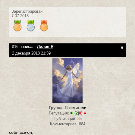
Зарегистрирован:
7.07.2013
#16 написал:
Лилия Я
0
2 декабря 2013 21:59
Группа
:
Посетители
Репутация:
(
2
|
0
)
Публикаций: 35
Комментариев: 884
coto-face-on
,