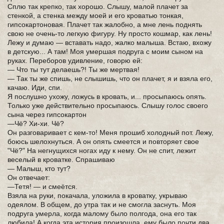
Сплю так крепко, так хорошо. Слышу, малой плачет за
стенкой, а стенка между моей и его кроватью тонкая,
гипсокартоновая. Плачет так жалобно, а мне лень поднять
свою не очень-то легкую фигуру. Ну просто кошмар, как лень!
Лежу и думаю — вставать надо, жалко малыша. Встаю, вхожу
в детскую... А там! Моя умершая подруга с моим сыном на
руках. Переборов удивление, говорю ей:
— Что ты тут делаешь?! Ты же мертвая!
— Так ты же спишь, не слышишь, что он плачет, я и взяла его,
качаю. Иди, спи.
Я послушно ухожу, ложусь в кровать, и... просыпаюсь опять.
Только уже действительно просыпаюсь. Слышу голос своего
сына через гипсокартон
—Чё? Хи-хи. Чё?
Он разговаривает с кем-то! Меня прошиб холодный пот. Лежу,
боюсь шелохнуться. А он опять смеется и повторяет свое
"Чё?" На негнущихся ногах иду к нему. Он не спит, лежит
веселый в кроватке. Спрашиваю
— Малыш, кто тут?
Он отвечает:
—Тетя! — и смеётся.
Взяла на руки, покачала, уложила в кроватку, укрываю
одеялом. В общем, до утра так и не смогла заснуть. Моя
подруга умерла, когда малому было полгода, она его так
любила! А когда эта история произошла, ему было почти два.