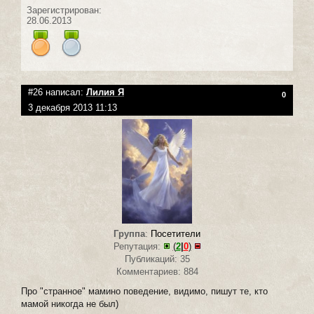
Зарегистрирован:
28.06.2013
#26 написал:
Лилия Я
0
3 декабря 2013 11:13
Группа
:
Посетители
Репутация:
(
2
|
0
)
Публикаций: 35
Комментариев: 884
Про "странное" мамино поведение, видимо, пишут те, кто
мамой никогда не был)