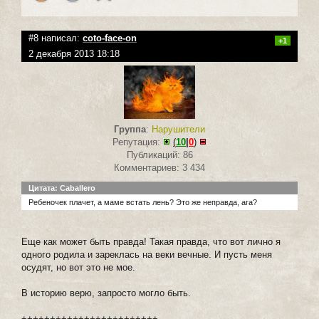
#8 написал:
coto-face-on
+1
2 декабря 2013 18:18
Группа
:
Нарушители
Репутация:
(
10
|
0
)
Публикаций: 86
Комментариев: 3 434
Цитата: Caballero
Ребеночек плачет, а маме встать лень? Это же неправда, ага?
Еще как может быть правда! Такая правда, что вот лично я
одного родила и зареклась на веки вечные. И пусть меня
осудят, но вот это не мое.
В историю верю, запросто могло быть.
++++++++++++++++++++++++