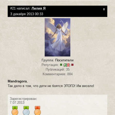
#21 написал:
Лилия Я
0
3 декабря 2013 00:33
Группа
:
Посетители
Репутация:
(
2
|
0
)
Публикаций: 35
Комментариев: 884
Mandragora
,
Так дело в том, что дети не боятся ЭТОГО! Им весело!
Зарегистрирован:
7.07.2013