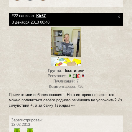
#22 написал:
Kir87
0
3 декабря 2013 00:48
Группа
:
Посетители
Репутация:
(
1
|
0
)
Публикаций: 7
Комментариев: 736
Примите мои соболезнования... Но в историю не верю: как
можно полениться своего родного ребёночка не успокоить? Из
сочувствия +, а за байку Твёрдый ---
Зарегистрирован:
12.02.2013