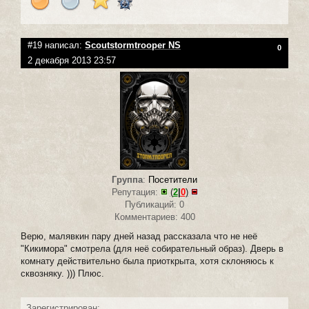
#19 написал:
Scoutstormtrooper NS
0
2 декабря 2013 23:57
Группа
:
Посетители
Репутация:
(
2
|
0
)
Публикаций: 0
Комментариев: 400
Верю, малявкин пару дней назад рассказала что не неё
"Кикимора" смотрела (для неё собирательный образ). Дверь в
комнату действительно была приоткрыта, хотя склоняюсь к
сквозняку. ))) Плюс.
Зарегистрирован: