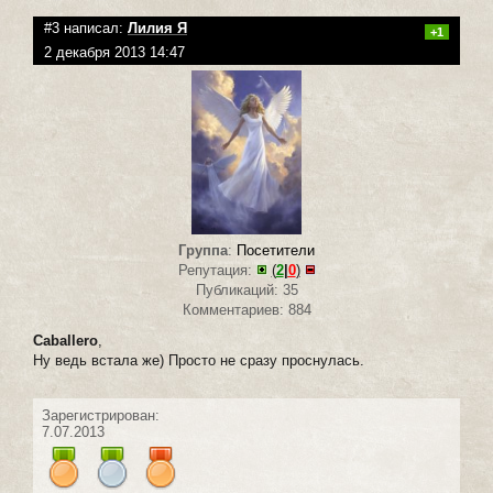
#3 написал:
Лилия Я
+1
2 декабря 2013 14:47
Группа
:
Посетители
Репутация:
(
2
|
0
)
Публикаций: 35
Комментариев: 884
Caballero
,
Ну ведь встала же) Просто не сразу проснулась.
Зарегистрирован:
7.07.2013