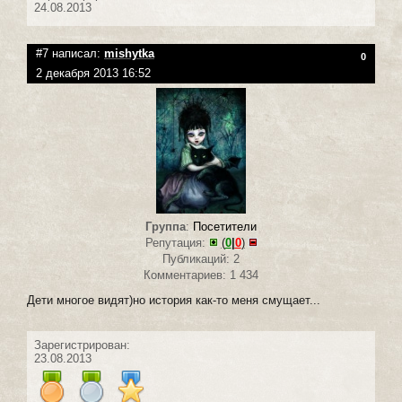
24.08.2013
#7 написал:
mishytka
0
2 декабря 2013 16:52
Группа
:
Посетители
Репутация:
(
0
|
0
)
Публикаций: 2
Комментариев: 1 434
Дети многое видят)но история как-то меня смущает...
Зарегистрирован:
23.08.2013