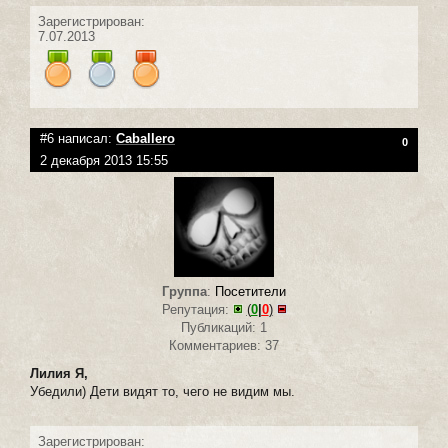
Зарегистрирован:
7.07.2013
#6 написал:
Caballero
0
2 декабря 2013 15:55
Группа
:
Посетители
Репутация:
(
0
|
0
)
Публикаций: 1
Комментариев: 37
Лилия Я,
Убедили) Дети видят то, чего не видим мы.
Зарегистрирован: