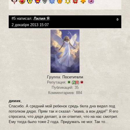
#5 написал:
Лилия Я
0
2 декабря 2013 15:07
Группа
:
Посетители
Репутация:
(
2
|
0
)
Публикаций: 35
Комментариев: 884
димик
,
Спасибо. А средний мой ребенок средь бела дна видел под
потолком дядю. Прям так и сказал -"мама, а вон дядя!" Я его
спросила, что дядя делает, а он ответил, что на нас смотрит.
Ему тогда было тоже 2 года. Придумать не мог. Так то...