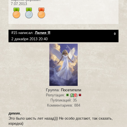
7.07.2013
#15 написал:
Лилия Я
0
2 декабря 2013 20:40
Группа
:
Посетители
Репутация:
(
2
|
0
)
Публикаций: 35
Комментариев: 884
димик
,
Это было шесть лет назад))) Не особо достают, так сказать,
изредка)