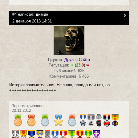
#4 написал:
димик
0
2 декабря 2013 14:51
Группа
:
Друзья Сайта
Репутация:
(
23
|
0
)
Публикаций: 635
Комментариев: 6 465
История занимательная. Не знаю, правда или нет, но
+++++++++++++++++++
Зарегистрирован:
20.11.2012