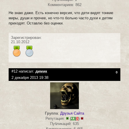
Комментариев: 862
Не знаю даже. Есть конечно версия, что дети видят тонкие
миры, души и прочее, но что-то больно часто духи к детям
приходят. Оставлю без оценки.
Зарегистрирован:
21.10.2012
#12 написал:
димик
0
2 декабря 2013 19:38
Группа
:
Друзья Сайта
Репутация:
(
23
|
0
)
Публикаций: 635
Комментариев: 6 465