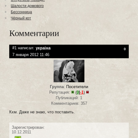
Шалости домового
Бессонница
Чёрный кот
Комментарии
#1 написал:
украiна
0
7 января 2012 11:46
Группа
:
Посетители
Репутация:
(
0
|
-1
)
Публикаций: 1
Комментариев: 357
Кхм. Даже не знаю, что поставить.
Зарегистрирован:
10.12.2011