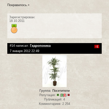
Понравилось.+
Зарегистрирован:
18.10.2011
#14 написал:
Гидропоника
-1
7 января 2012 22:49
Группа
:
Посетители
Репутация:
(
0
|
0
)
Публикаций: 4
Комментариев: 2 254