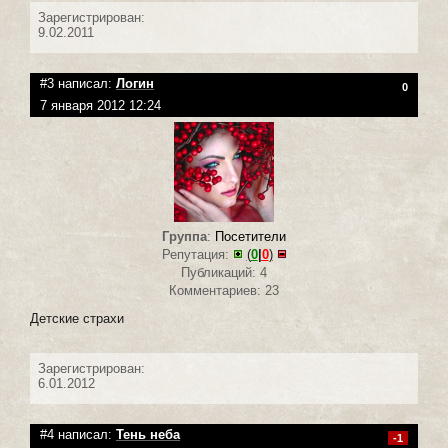
Зарегистрирован:
9.02.2011
#3 написал:
Логин
0
7 января 2012 12:24
Группа
:
Посетители
Репутация:
(
0
|
0
)
Публикаций: 4
Комментариев: 23
Детские страхи
Зарегистрирован:
6.01.2012
#4 написал:
Тень неба
-1