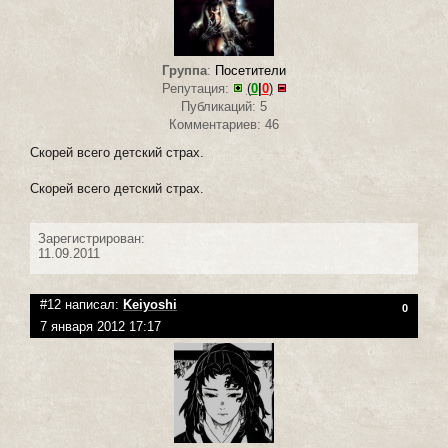
Группа
:
Посетители
Репутация:
(
0
|
0
)
Публикаций: 5
Комментариев: 46
Скорей всего детский страх.
Скорей всего детский страх.
Зарегистрирован:
11.09.2011
#12 написал:
Keiyoshi
0
7 января 2012 17:17