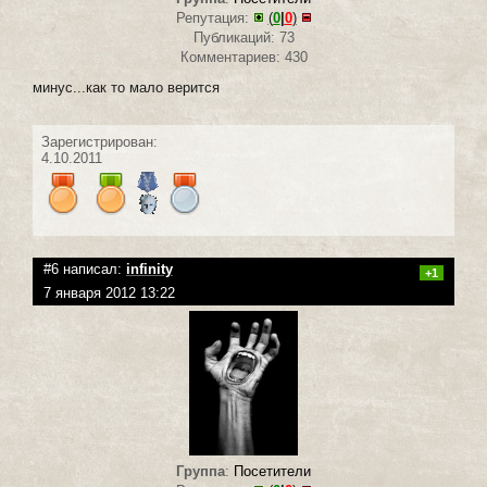
Репутация:
(
0
|
0
)
Публикаций: 73
Комментариев: 430
минус...как то мало верится
Зарегистрирован:
4.10.2011
#6 написал:
infinity
+1
7 января 2012 13:22
Группа
:
Посетители