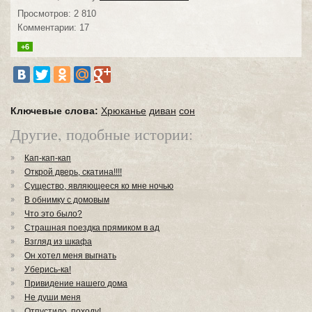
Просмотров: 2 810
Комментарии: 17
+6
Ключевые слова:
Хрюканье
диван
сон
Другие, подобные истории:
Кап-кап-кап
Открой дверь, скатина!!!!
Существо, являющееся ко мне ночью
В обнимку с домовым
Что это было?
Страшная поездка прямиком в ад
Взгляд из шкафа
Он хотел меня выгнать
Уберись-ка!
Привидение нашего дома
Не души меня
Отпустило, походу!