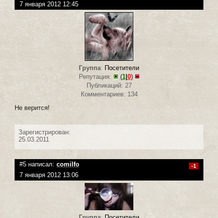
7 января 2012 12:45
Группа
:
Посетители
Репутация:
(
1
|
0
)
Публикаций: 27
Комментариев: 134
Не верится!
Зарегистрирован:
25.03.2011
#5 написал:
сomilfo
-1
7 января 2012 13:06
Группа
:
Посетители