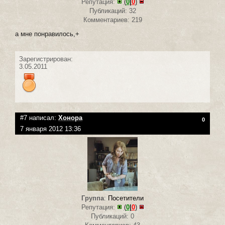
Репутация:
(
0
|
0
)
Публикаций: 32
Комментариев: 219
а мне понравилось,+
Зарегистрирован:
3.05.2011
#7 написал:
Хонора
0
7 января 2012 13:36
Группа
:
Посетители
Репутация:
(
0
|
0
)
Публикаций: 0