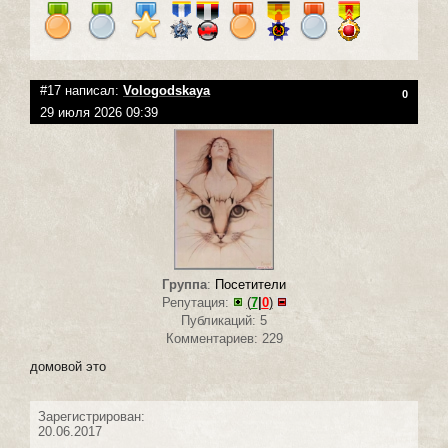
#17 написал:
Vologodskaya
0
29 июля 2026 09:39
Группа
:
Посетители
Репутация:
(
7
|
0
)
Публикаций: 5
Комментариев: 229
домовой это
Зарегистрирован:
20.06.2017