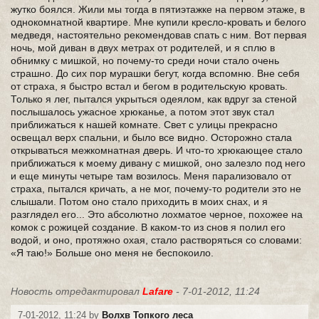
жутко боялся. Жили мы тогда в пятиэтажке на первом этаже, в
однокомнатной квартире. Мне купили кресло-кровать и белого
медведя, настоятельно рекомендовав спать с ним. Вот первая
ночь, мой диван в двух метрах от родителей, и я сплю в
обнимку с мишкой, но почему-то среди ночи стало очень
страшно. До сих пор мурашки бегут, когда вспомню. Вне себя
от страха, я быстро встал и бегом в родительскую кровать.
Только я лег, пытался укрыться одеялом, как вдруг за стеной
послышалось ужасное хрюканье, а потом этот звук стал
приближаться к нашей комнате. Свет с улицы прекрасно
освещал верх спальни, и было все видно. Осторожно стала
открываться межкомнатная дверь. И что-то хрюкающее стало
приближаться к моему дивану с мишкой, оно залезло под него
и еще минуты четыре там возилось. Меня парализовало от
страха, пытался кричать, а не мог, почему-то родители это не
слышали. Потом оно стало приходить в моих снах, и я
разглядел его... Это абсолютно лохматое черное, похожее на
комок с рожицей создание. В каком-то из снов я полил его
водой, и оно, протяжно охая, стало растворяться со словами:
«Я таю!» Больше оно меня не беспокоило.
Новость отредактировал
Lafare
- 7-01-2012, 11:24
7-01-2012, 11:24 by
Волхв Топкого леса