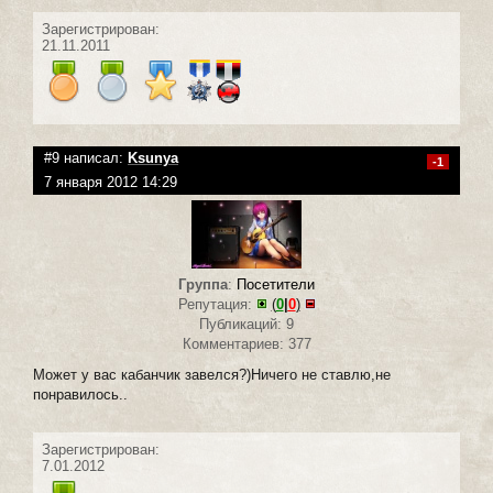
Зарегистрирован:
21.11.2011
#9 написал:
Ksunya
-1
7 января 2012 14:29
Группа
:
Посетители
Репутация:
(
0
|
0
)
Публикаций: 9
Комментариев: 377
Может у вас кабанчик завелся?)Ничего не ставлю,не
понравилось..
Зарегистрирован:
7.01.2012