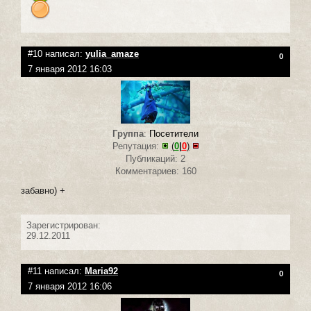
#10 написал:
yulia_amaze
0
7 января 2012 16:03
Группа
:
Посетители
Репутация:
(
0
|
0
)
Публикаций: 2
Комментариев: 160
забавно) +
Зарегистрирован:
29.12.2011
#11 написал:
Maria92
0
7 января 2012 16:06