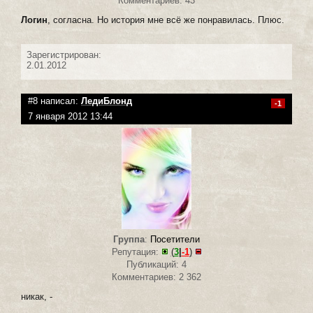
Комментариев: 43
Логин
, согласна. Но история мне всё же понравилась. Плюс.
Зарегистрирован:
2.01.2012
#8 написал:
ЛедиБлонд
-1
7 января 2012 13:44
Группа
:
Посетители
Репутация:
(
3
|
-1
)
Публикаций: 4
Комментариев: 2 362
никак, -