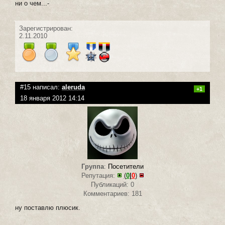
ни о чем...-
Зарегистрирован:
2.11.2010
#15 написал:
aleruda
+1
18 января 2012 14:14
Группа
:
Посетители
Репутация:
(
0
|
0
)
Публикаций: 0
Комментариев: 181
ну поставлю плюсик.