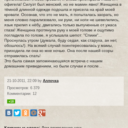
офигела! Силуэт был женский, но не мамин явно! Женщина в
тёмной длинной одежде подошла и присела на край моей
кровати. Осознав, что это не мать, я попыталась заорать, но
меня словно парализовало, ни руки, ни ноги не шевелились,
язык прилип к нёбу, двигались только выпученные от ужаса
глаза! Женщина протянула руку к моей голове и ощутимо
погладила по голове, я услышала шепот: "Спиии"...
Проснулась утром (думала, буду седая, как старуха, ан нет,
обошлось!). На всякий случай поинтересовалась у мамы,
приходила ли она ко мне ночью. Она после нашей ссоры
отправилась спать!
Это была самая запоминающаяся встреча с нашим
домашним привидением, но были случаи и после...
21-10-2011, 22:09 by
Аллочка
Просмотров: 6 379
Комментарии: 12
+18
Ключевые слова:
Дом
приведение
ночь