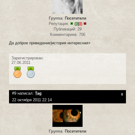
Группа
:
Посетители
Репутация:
(
0
|
0
)
Публикаций: 29
Комментариев: 706
Да доброе приведение)история интересная+
Зарегистрирован:
27.06.2011
#9 написал:
Tag
0
22 октября 2011 22:14
Группа
:
Посетители