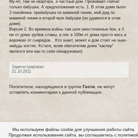
My-rin, там не квартира, а частный дом. Проживает сейчас
только бабушка. А предположения есть. 1. В этом доме было
3 покойника: прабабушка по маминой линии, мой дед по
маминой линии и второй муж бабушки (он удавился в этом
доме).
Версия 2. Во времена войны там шли ожесточенные бои, в 3
км от дома -рубеж славы, а лес в 100м от дома просто весь в
воронках от снарядов... Кто знает, может и дом стоит на чьих-
нибудь костях. Кстати, всем обитателям дома "каспер"
являлся или как-то себя обнаруживал)
Зарегистрирован:
21.10.2011
Посетители, находящиеся в группе
Гости
, не могут
оставлять комментарии к данной публикации.
Мы используем файлы cookie для улучшения работы сайта.
Продолжая использование сайта, вы соглашаетесь с политико