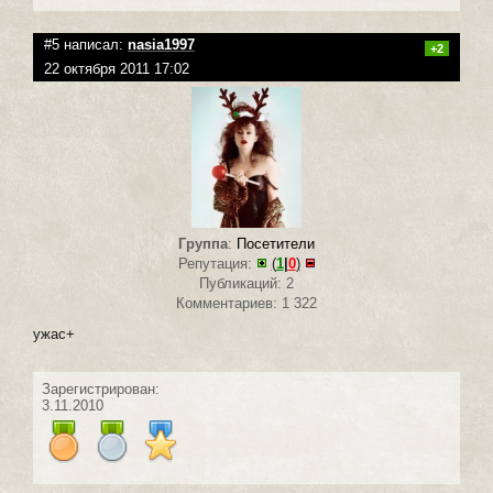
#5 написал:
nasia1997
+2
22 октября 2011 17:02
Группа
:
Посетители
Репутация:
(
1
|
0
)
Публикаций: 2
Комментариев: 1 322
ужас+
Зарегистрирован:
3.11.2010