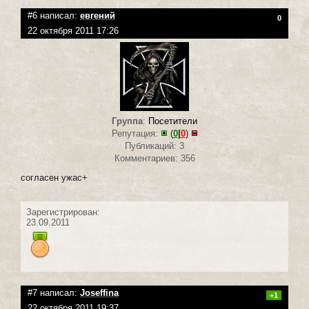
#6 написал:
евгений
0
22 октября 2011 17:26
Группа
:
Посетители
Репутация:
(
0
|
0
)
Публикаций: 3
Комментариев: 356
согласен ужас+
Зарегистрирован:
23.09.2011
#7 написал:
Joseffina
+1
22 октября 2011 19:37