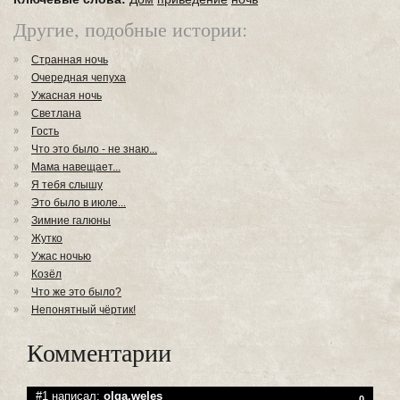
Другие, подобные истории:
Странная ночь
Очередная чепуха
Ужасная ночь
Светлана
Гость
Что это было - не знаю...
Мама навещает...
Я тебя слышу
Это было в июле...
Зимние галюны
Жутко
Ужас ночью
Козёл
Что же это было?
Непонятный чёртик!
Комментарии
#1 написал:
olqa.weles
0