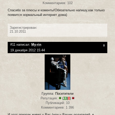
Комментариев: 102
Спасибо за плюсы и коменты!Обязательно напишу,как только
появится нормальный интернет дома)
Зарегистрирован:
21.10.2011
#11 написал:
My-rin
0
19 декабря 2012 15:44
Группа
:
Посетители
Репутация:
(
33
|
0
)
Публикаций: 10
Комментариев: 1 396
И этот призрак живет у Вас (или у Ваших родителей, в