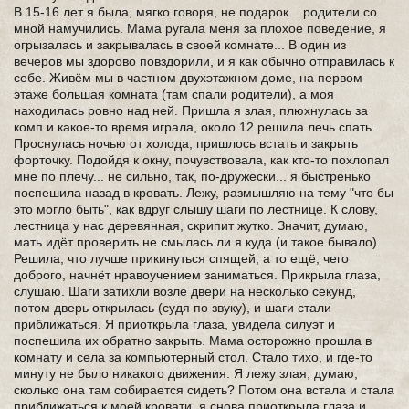
В 15-16 лет я была, мягко говоря, не подарок... родители со
мной намучились. Мама ругала меня за плохое поведение, я
огрызалась и закрывалась в своей комнате... В один из
вечеров мы здорово повздорили, и я как обычно отправилась к
себе. Живём мы в частном двухэтажном доме, на первом
этаже большая комната (там спали родители), а моя
находилась ровно над ней. Пришла я злая, плюхнулась за
комп и какое-то время играла, около 12 решила лечь спать.
Проснулась ночью от холода, пришлось встать и закрыть
форточку. Подойдя к окну, почувствовала, как кто-то похлопал
мне по плечу... не сильно, так, по-дружески... я быстренько
поспешила назад в кровать. Лежу, размышляю на тему "что бы
это могло быть", как вдруг слышу шаги по лестнице. К слову,
лестница у нас деревянная, скрипит жутко. Значит, думаю,
мать идёт проверить не смылась ли я куда (и такое бывало).
Решила, что лучше прикинуться спящей, а то ещё, чего
доброго, начнёт нравоучением заниматься. Прикрыла глаза,
слушаю. Шаги затихли возле двери на несколько секунд,
потом дверь открылась (судя по звуку), и шаги стали
приближаться. Я приоткрыла глаза, увидела силуэт и
поспешила их обратно закрыть. Мама осторожно прошла в
комнату и села за компьютерный стол. Стало тихо, и где-то
минуту не было никакого движения. Я лежу злая, думаю,
сколько она там собирается сидеть? Потом она встала и стала
приближаться к моей кровати, я снова приоткрыла глаза и...