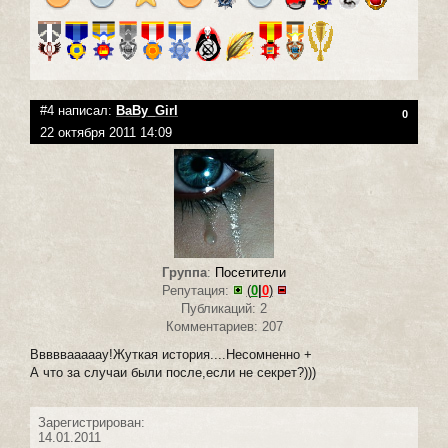
#4 написал:
BaBy_Girl
0
22 октября 2011 14:09
Группа
:
Посетители
Репутация:
(
0
|
0
)
Публикаций: 2
Комментариев: 207
Вввввааааау!Жуткая история....Несомненно +
А что за случаи были после,если не секрет?)))
Зарегистрирован:
14.01.2011