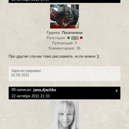
Группа
:
Посетители
Репутация:
(
0
|
0
)
Публикаций: 0
Комментариев: 36
Про другие случаи тоже расскажите, если можно ))
Зарегистрирован:
16.09.2011
#8 написал:
jana.djachko
0
22 октября 2011 21:33