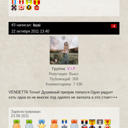
#3 написал:
kusi
-1
22 октября 2011 13:40
Группа
:
V.I.P.
Репутация: Выкл.
Публикаций: 358
Комментариев: 7 436
VENDETTA Точно! Душевный призрак попался.Одно радует
хоть одна из не многих под одеяло не залезла а это стоит+++
Зарегистрирован:
23.09.2011