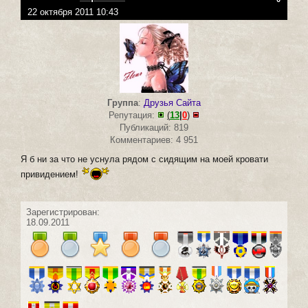
22 октября 2011 10:43
Группа
:
Друзья Сайта
Репутация:
(
13
|
0
)
Публикаций: 819
Комментариев: 4 951
Я б ни за что не уснула рядом с сидящим на моей кровати
привидением!
Зарегистрирован:
18.09.2011