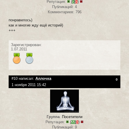
Репутация:
(
0
|
0
)
Публикаций: 4
Комментариев: 796
понравилось)
как и многие жду ещё историй)
+++
Зарегистрирован:
1.07.2011
#10 написал:
Аллочка
0
1 ноября 2011 15:42
Группа
:
Посетители
Репутация:
(
22
|
0
)
Публикаций: 9