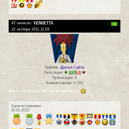
#2 написал:
VENDETTA
+1
22 октября 2011 11:03
Группа
:
Друзья Сайта
Репутация:
(
247
|
-1
)
Публикаций: 9
Комментариев: 6 215
Жаль что призрак ремнем не нахлестал
+
Зарегистрирован:
29.03.2010