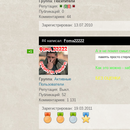
Группа
:
Посетители
Репутация:
(
0
|
0
)
Публикаций: 0
Комментариев: 44
Зарегистрирован: 13.07.2010
#4 написал:
Foma22222
А я не понял смысл
+1
память просто стерла
Как это можно - заб
БЕЗ ОЦЕНКИ
Группа
:
Активные
Пользователи
Репутация: Выкл.
Публикаций: 52
Комментариев: 1 131
Зарегистрирован: 19.03.2011