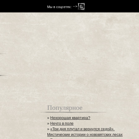
-->
Мы в соцсетях:
Популярное
»
Нехорошая квартира?
»
Нечто в поле
»
«Три дня плутал и вернулся седой».
Мистические истории о нововятских лесах