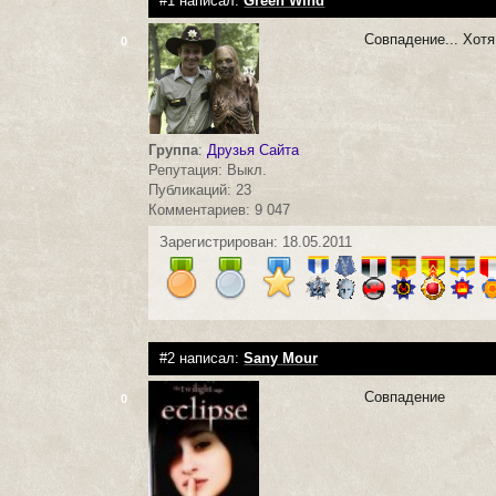
#1 написал:
Green Wind
Совпадение... Хотя
0
Группа
:
Друзья Сайта
Репутация: Выкл.
Публикаций: 23
Комментариев: 9 047
Зарегистрирован: 18.05.2011
#2 написал:
Sany Mour
Совпадение
0