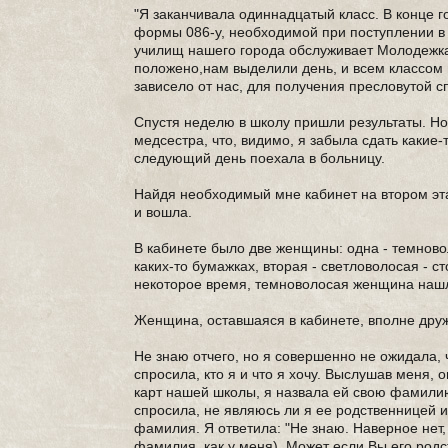
"Я заканчивала одиннадцатый класс. В конце
формы 086-у, необходимой при поступлении в ву
училищ нашего города обслуживает Молодежка 
положено,нам выделили день, и всем классом п
зависело от нас, для получения пресловутой с
Спустя неделю в школу пришли результаты. Но 
медсестра, что, видимо, я забыла сдать какие
следующий день поехала в больницу.
Найдя необходимый мне кабинет на втором этаж
и вошла.
В кабинете было две женщины: одна - темновол
каких-то бумажках, вторая - светловолосая - с
некоторое время, темноволосая женщина нашла
Женщина, оставшаяся в кабинете, вполне друж
Не знаю отчего, но я совершенно не ожидала, ч
спросила, кто я и что я хочу. Выслушав меня
карт нашей школы, я назвала ей свою фамили
спросила, не являюсь ли я ее родственницей и
фамилия. Я ответила: "Не знаю. Наверное нет,
фамилия, как у меня). Может если Вы его родст