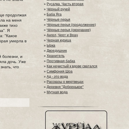
»
Русалка. Часть вторая
»
Чёрный ручей
»
Баба Яга
 еще продолжая
»
Чёрные перья
яла на меня
»
Чёрные перья (продолжение)
акже тихо
»
Чёрные перья (окончание)
а". Я
»
Ангел, Черт и Врач
а: "Какое
»
Черная курица
торая умерла в
»
Ырка
»
Двоедушник
»
Хранитель
й болезни, и
»
Противная бабка
ряла дочь. Уже
»
Как нечистый к вдове сватался
знать, что
»
Симфония Шоа
»
Ад - это вода
»
Рассказы о мертвецах
»
Деревня "Добренькое"
»
Мутная вода