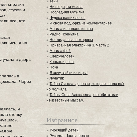
»
Тени
ния справки
»
Ни гводя, ни жезла
ов, ссузов и
»
Последняя бутылка
Как
»
Чудеса наших лесов
али все, что
»
И снова подборка из комментариев
»
Могила инопланетянина
»
Радио Пхеньяна
льная
»
Неожиданные похороны
щавшись, я на
»
Призрачная электричка 3. Часть 2
»
Могила фей
»
Сверхчеловек
стучала в дверь
»
Коньяк и розы
»
Пока
»
Я хочу выйти из игры!
опалась в
»
Лунатик
одождала. Через
»
Тайна Синска: деревня, которая знала всё,
но молчала
»
Тайны Села Алексеевка, его обитатели,
неизвестные массам.
меялась, и
ашла стопку
Избранное
нувшись,
кая же
»
Уносящий детей
кая же
»
Русалка. Часть первая
и я не знала