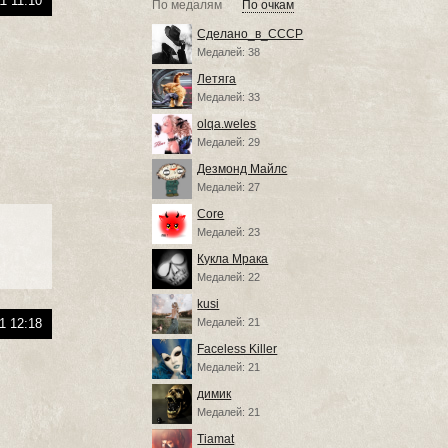
1 11:10
По медалям
По очкам
Сделано_в_СССР
Медалей: 38
Летяга
Медалей: 33
olqa.weles
Медалей: 29
Дезмонд Майлс
Медалей: 27
Core
Медалей: 23
Кукла Мрака
Медалей: 22
kusi
1 12:18
Медалей: 21
Faceless Killer
Медалей: 21
димик
Медалей: 21
Tiamat