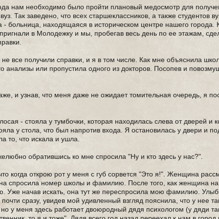
 года нам необходимо было пройти плановый медосмотр для получе
з. Так заведено, что всех старшеклассников, а также студентов вуз
- больница, находящаяся в историческом центре нашего города. 
ригнали в Молодежку и мы, пробегав весь день по ее этажам, сдел
правки.
не все получили справки, и я в том числе. Как мне объяснила шко
-то анализы или пропустила одного из докторов. Посопев и повозму
е, и узнав, что меня даже не ожидает томительная очередь, я по
осая - стояла у тумбочки, которая находилась слева от дверей и к
тояла у стола, что был напротив входа. Я остановилась у двери и п
 то, что искала и ушла.
елюбно обратившись ко мне спросила "Ну и кто здесь у нас?".
то когда открою рот у меня с губ сорвется "Это я!". Женщина расс
, она спросила номер школы и фамилию. После того, как женщина н
ю. Уже начав искать, она тут же переспросила мою фамилию. Улыб
 почти сразу, увидев мой удивленный взгляд пояснила, что у нее та
 но у меня здесь работает двоюродный дядя психологом (у дяди та
венник, то я и тоже". Дядя всего год назад переехал к нам в город 