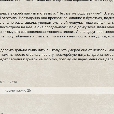
палась в своей памяти и ответила: "Нет, мы не родственники". Все
 Я ответила. Неожиданно она прекратила копание в бумажках, подн
то она не расслышала, утвердительно ей кивнула. Тогда женщина, т
посмотрела на нее, а она продолжила: "Мою дочку тоже звали Маш
 к чему эта светловолосая женщина клонит. А она вдруг произнесл
 тепло улыбнулась и сказала, что меня к ней послала ее дочка, ко
девочка должна была идти в школу, что умерла она от неизлечимо
 память просто стерла у нее эту прискорбную дату, когда она поте
оедет сегодня к дочери на могилку, потому что через меня она дала 
011, 11:04
Комментарии: 25