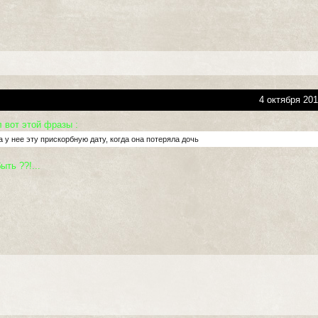
4 октября 201
 вот этой фразы :
 у нее эту прискорбную дату, когда она потеряла дочь
ыть ??!...