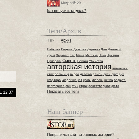
Медалей: 20
Как получить медаль?
Теги/Архив
Тэги
Архив
Бабушка
Ведьма
Девушка
Деревня
Дом
Домовой
Душа
Зеркало
Лес
Мама
Мистика
Ночь
Призрак
Смерть
Призраки
Собака
Убийство
авторская история
авторский
стих
больница
видео
девочка
демон
дети
друг
дух
квартира
кладбище
кот
кровь
любовь
нечто
подруга
популярное
сон
стих
страх
существо
ужас
фото
Показать все теги
1 12:37
Наш баннер
Понравился сайт страшных историй?