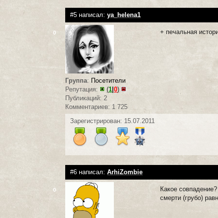
#5 написал:
ya_helena1
+ печальная истор
0
Группа
:
Посетители
Репутация:
(
1
|
0
)
Публикаций: 2
Комментариев: 1 725
Зарегистрирован: 15.07.2011
#6 написал:
ArhiZombie
Какое совпадение? 
0
смерти (грубо) рав