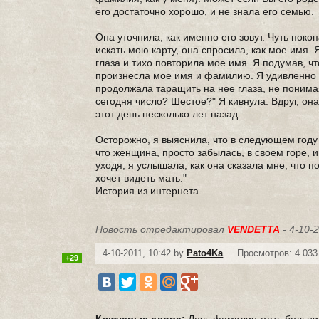
его достаточно хорошо, и не знала его семью.
Она уточнила, как именно его зовут. Чуть поко
искать мою карту, она спросила, как мое имя.
глаза и тихо повторила мое имя. Я подумав, ч
произнесла мое имя и фамилию. Я удивленно 
продолжала таращить на нее глаза, не понимая
сегодня число? Шестое?" Я кивнула. Вдруг, она
этот день несколько лет назад.
Осторожно, я выяснила, что в следующем году 
что женщина, просто забылась, в своем горе, и
уходя, я услышала, как она сказала мне, что п
хочет видеть мать."
История из интернета.
Новость отредактировал
VENDETTA
- 4-10-2
4-10-2011, 10:42 by
Pato4Ka
Просмотров: 4 033
+29