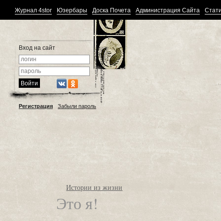
Журнал 4stor
Юзербары
Доска Почета
Администрация Сайта
Стати
Вход на сайт
Регистрация
Забыли пароль
Истории из жизни
Это я!