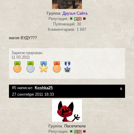
Группа
:
Друзья Сайта
Репутация:
(
1
|
0
)
Публикаций: 30
Комментариев: 1 697
магия ВУДУ???
Зарегистрирован:
11.03.2011
#5 написал:
Koshka25
0
27 сентября 2011 18:33
Группа
:
Посетители
Репутация:
(
0
|
0
)