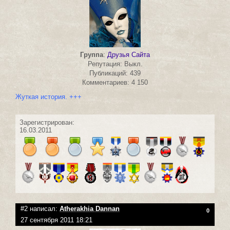
Группа
:
Друзья Сайта
Репутация: Выкл.
Публикаций: 439
Комментариев: 4 150
Жуткая история. +++
Зарегистрирован:
16.03.2011
#2 написал:
Atherakhia Dannan
0
27 сентября 2011 18:21