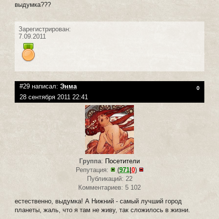
выдумка???
Зарегистрирован:
7.09.2011
#29 написал:
Энма
0
28 сентября 2011 22:41
Группа
:
Посетители
Репутация:
(
971
|
0
)
Публикаций: 22
Комментариев: 5 102
естественно, выдумка! А Нижний - самый лучший город
планеты, жаль, что я там не живу, так сложилось в жизни.