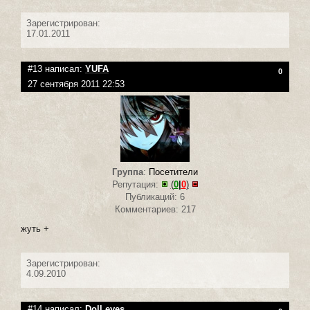
Зарегистрирован:
17.01.2011
#13 написал:
YUFA
0
27 сентября 2011 22:53
Группа
:
Посетители
Репутация:
(
0
|
0
)
Публикаций: 6
Комментариев: 217
жуть +
Зарегистрирован:
4.09.2010
#14 написал:
Doll eyes