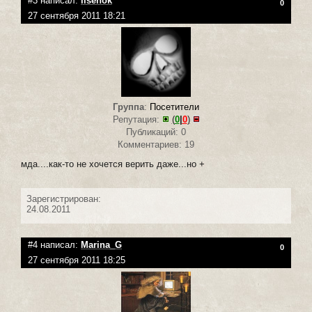
#3 написал:
lisenok
0
27 сентября 2011 18:21
Группа
:
Посетители
Репутация:
(
0
|
0
)
Публикаций: 0
Комментариев: 19
мда....как-то не хочется верить даже...но +
Зарегистрирован:
24.08.2011
#4 написал:
Marina_G
0
27 сентября 2011 18:25