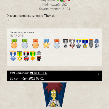
Репутация:
(
8
|
0
)
Публикаций: 552
Комментариев: 2 104
У меня такое же мнение
Tiamat
,
+
Зарегистрирован:
18.02.2011
#19 написал:
VENDETTA
0
28 сентября 2011 09:01