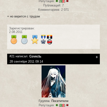
Репутация:
(
4
|
0
)
Публикаций: 7
Комментариев: 2 071
+ но верится с трудом
Зарегистрирован:
2.08.2011
#21 написал:
Covectь
0
28 сентября 2011 09:14
Группа
:
Посетители
Репутация:
(
0
|
0
)