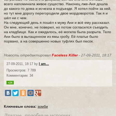
всего напоминала живое существо. Наконец лже-Аня дошла
до какого-то дома и исчезла в подъезде. Я хотел пойти за ней,
но тут мне дорогу перегородили двое мордоворотов. Так я и
шёл ни с чем.
На следующий день я пошёл к мужу Ани и всё ему рассказал.
Он мне, конечно, не поверил, но потом согласился съездить
на кладбище. Как и ожидалось, её могила была разрыта. Тело
Ани было в вытащенном из ямы гробу. Её платье было
порвано, а на совершенно новых туфлях был песок.
Новость отредактировал
Faceless Killer
- 27-09-2011, 18:17
27-09-2011, 18:17 by
I am...
Просмотров: 7 789
Комментарии: 34
+24
Ключевые слова:
зомби
Другие, подобные истории: