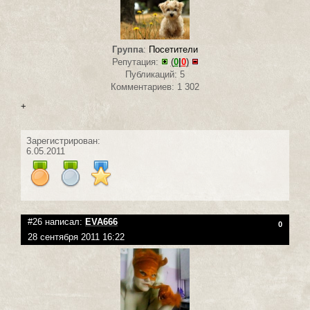
Группа
:
Посетители
Репутация:
(
0
|
0
)
Публикаций: 5
Комментариев: 1 302
+
Зарегистрирован:
6.05.2011
#26 написал:
EVA666
0
28 сентября 2011 16:22