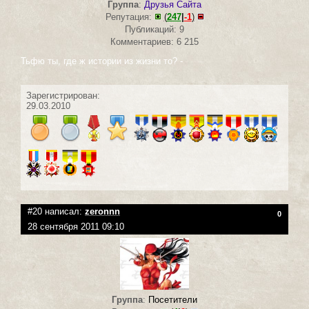
Группа
:
Друзья Сайта
Репутация:
(
247
|
-1
)
Публикаций: 9
Комментариев: 6 215
Тьфю ты, где ж истории из жизни то? -
Зарегистрирован:
29.03.2010
#20 написал:
zeronnn
0
28 сентября 2011 09:10
Группа
:
Посетители