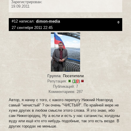
Зарегистрирован:
19.09.2011
#12 написал:
dimon-media
0
27 сентября 2011 22:45
Группа
:
Посетители
Репутация:
(
1
|
0
)
Публикаций: 7
Комментариев: 287
Автор, я начну с того, с какого перепугу Нижний Новгород
самый "нечистый" ? он очень "ЧИСТЫЙ". По крайней мере не
хуже других в любом смысле этого слова. Я это знаю, ибо
сам Нижегородец. Ну а если и есть у нас сатанисты, колдуны
вуду или ещё кто кто нибудь подобные, так это есть везде. В
других городах не меньше.