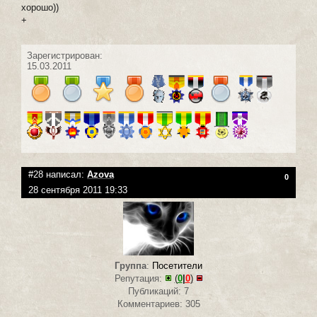
хорошо))
+
Зарегистрирован:
15.03.2011
#28 написал:
Azova
0
28 сентября 2011 19:33
Группа
:
Посетители
Репутация:
(
0
|
0
)
Публикаций: 7
Комментариев: 305