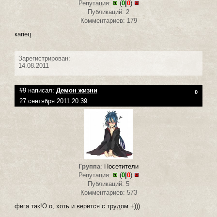
Репутация:
(
0
|
0
)
Публикаций: 2
Комментариев: 179
капец
Зарегистрирован:
14.08.2011
#9 написал:
Демон жизни
0
27 сентября 2011 20:39
Группа
:
Посетители
Репутация:
(
0
|
0
)
Публикаций: 5
Комментариев: 573
фига так!О.о, хоть и верится с трудом +)))