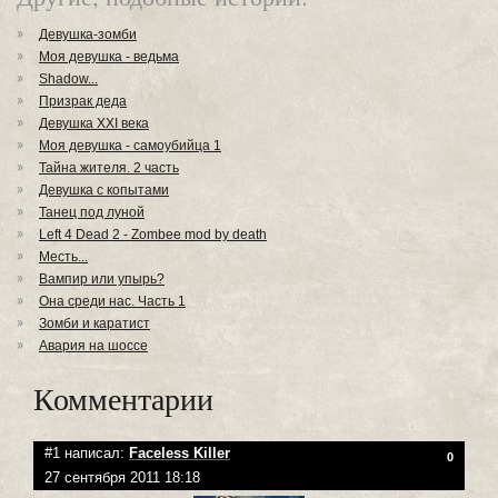
Девушка-зомби
Моя девушка - ведьма
Shadow...
Призрак деда
Девушка XXI века
Моя девушка - самоубийца 1
Тайна жителя. 2 часть
Девушка с копытами
Танец под луной
Left 4 Dead 2 - Zombee mod by death
Месть...
Вампир или упырь?
Она среди нас. Часть 1
Зомби и каратист
Авария на шоссе
Комментарии
#1 написал:
Faceless Killer
0
27 сентября 2011 18:18