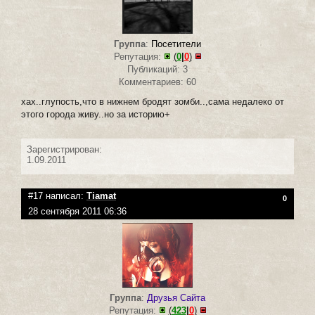
Группа
:
Посетители
Репутация:
(
0
|
0
)
Публикаций: 3
Комментариев: 60
хах..глупость,что в нижнем бродят зомби..,сама недалеко от
этого города живу..но за историю+
Зарегистрирован:
1.09.2011
#17 написал:
Tiamat
0
28 сентября 2011 06:36
Группа
:
Друзья Сайта
Репутация:
(
423
|
0
)