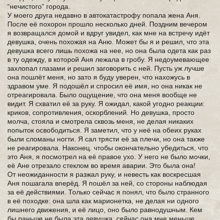
“нечистого” города.
У моего друга недавно в автокатастрофу попала жена Аня.
После её похорон прошло несколько дней. Поздним вечером
я возвращался домой и вдруг увидел, как мне на встречу идёт
девушка, очень похожая на Аню. Может бы я и решил, что эта
девушка всего лишь похожа на нее, но она была одета как раз
в ту одежду, в которой Аня лежала в гробу. Я недоумевающее
захлопал глазами и решил заговорить с ней. Пусть уж лучше
она пошлёт меня, но зато я буду уверен, что нахожусь в
здравом уме. Я подошёл и спросил её имя, но она никак не
отреагировала. Было ощущение, что она меня вообще не
видит. Я схватил её за руку. Я ожидал, какой угодно реакции:
криков, сопротивления, оскорблений. Но девушка, просто
молча, стояла и смотрела сквозь меня, не делая никаких
попыток освободиться. Я заметил, что у неё на обеих руках
были сломаны ногти. Я сал трясти её за плечи, но она также
не реагировала. Наконец. чтобы окончательно убедиться, что
это Аня, я посмотрел на её правое ухо. У него не было мочки,
её Ане отрезало стеклом во время аварии. Это была она!
От неожиданности я разжал руку, и невесть как воскресшая
Аня пошагала вперёд. Я пошёл за ней, со стороны наблюдая
за её действиями. Только сейчас я понял, что было странного
в её походке: она шла как марионетка, не делая ни одного
лишнего движения, и её лицо, оно было равнодушным. Кем
бы раньше не была эта девушка, сейчас она мне меньше