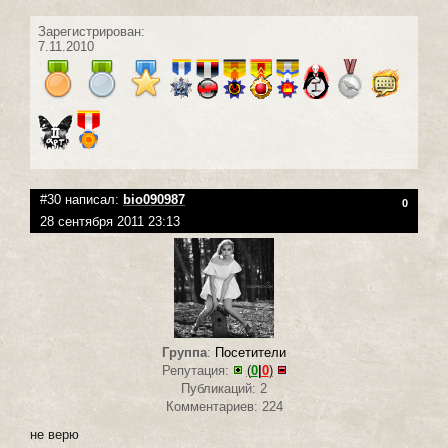
Зарегистрирован:
7.11.2010
#30 написал:
bio090987
0
28 сентября 2011 23:13
Группа
:
Посетители
Репутация:
(
0
|
0
)
Публикаций: 2
Комментариев: 224
не верю