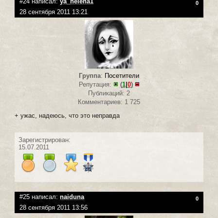
#24 написал:
ya_helena1
0
28 сентября 2011 13:21
Группа
:
Посетители
Репутация:
(
1
|
0
)
Публикаций: 2
Комментариев: 1 725
+ ужас, надеюсь, что это неправда
Зарегистрирован:
15.07.2011
#25 написал:
naiduna
0
28 сентября 2011 13:56