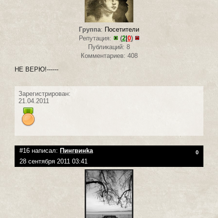
Группа
:
Посетители
Репутация:
(
2
|
0
)
Публикаций: 8
Комментариев: 408
НЕ ВЕРЮ!------
Зарегистрирован:
21.04.2011
#16 написал:
Пингвинka
0
28 сентября 2011 03:41