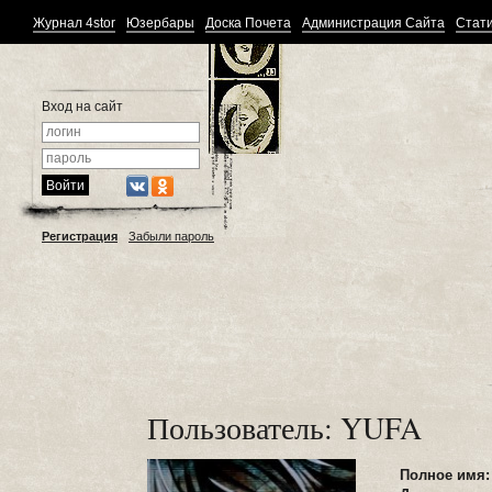
Журнал 4stor
Юзербары
Доска Почета
Администрация Сайта
Стати
Вход на сайт
Регистрация
Забыли пароль
Пользователь: YUFA
Полное имя