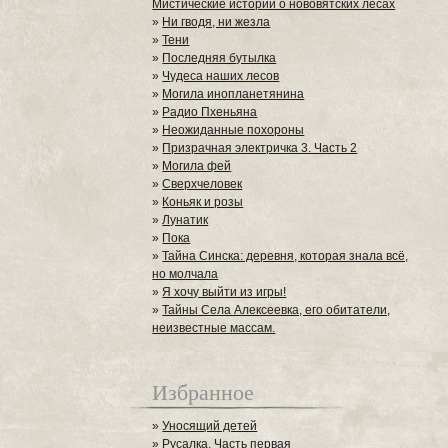
Мистические истории о нововятских лесах
»
Ни гводя, ни жезла
»
Тени
»
Последняя бутылка
»
Чудеса наших лесов
»
Могила инопланетянина
»
Радио Пхеньяна
»
Неожиданные похороны
»
Призрачная электричка 3. Часть 2
»
Могила фей
»
Сверхчеловек
»
Коньяк и розы
»
Лунатик
»
Пока
»
Тайна Синска: деревня, которая знала всё,
но молчала
»
Я хочу выйти из игры!
»
Тайны Села Алексеевка, его обитатели,
неизвестные массам.
Избранное
»
Уносящий детей
»
Русалка. Часть первая