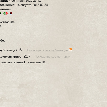
рации:
4 сентября 2010 23:41
осещение:
14 августа 2013 02:34
етители
(
0
|
0
)
ьства:
Ufa
й
ебе:
6
публикаций:
Просмотреть все публикации
217
комментариев:
Последние комментарии
:
отправить e-mail написать ПС