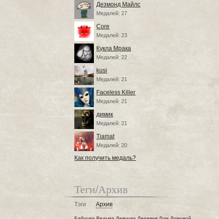
Дезмонд Майлс
Медалей: 27
Core
Медалей: 23
Кукла Мрака
Медалей: 22
kusi
Медалей: 21
Faceless Killer
Медалей: 21
димик
Медалей: 21
Tiamat
Медалей: 20
Как получить медаль?
Теги/Архив
Тэги
Архив
Бабушка
Ведьма
Девушка
Деревня
Дом
Домовой