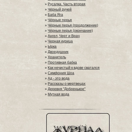
»
Русалка. Часть вторая
»
Чёрный ручей
»
Баба Яга
»
Чёрные перья
»
Чёрные перья (продолжение)
»
Чёрные перья (окончание)
»
Ангел, Черт и Врач
»
Черная курица
»
Ырка
»
Двоедушник
»
Хранитель
»
Противная бабка
»
Как нечистый к вдове сватался
»
Симфония Шоа
»
Ад - это вода
»
Рассказы о мертвецах
»
Деревня "Добренькое"
»
Мутная вода