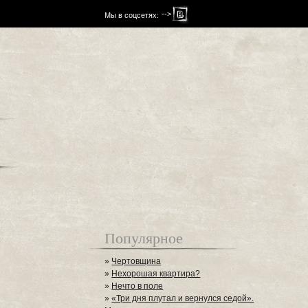
-->
Мы в соцсетях:
Популярное
»
Чертовщина
»
Нехорошая квартира?
»
Нечто в поле
»
«Три дня плутал и вернулся седой».