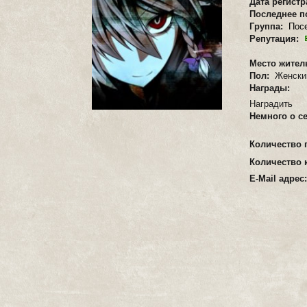
Дата регист
Последнее п
Группа:
Пос
Репутация:
Место жител
Пол:
Женски
Награды:
Наградить
Немного о с
Количество 
Количество 
E-Mail адрес