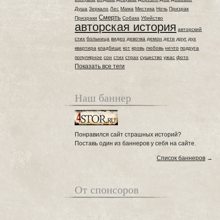
Душа
Зеркало
Лес
Мама
Мистика
Ночь
Призрак
Смерть
Призраки
Собака
Убийство
авторская история
авторский
стих
больница
видео
девочка
демон
дети
друг
дух
квартира
кладбище
кот
кровь
любовь
нечто
подруга
популярное
сон
стих
страх
существо
ужас
фото
Показать все теги
Наш баннер
Понравился сайт страшных историй?
Поставь один из баннеров у себя на сайте.
Список баннеров
→
От спонсоров