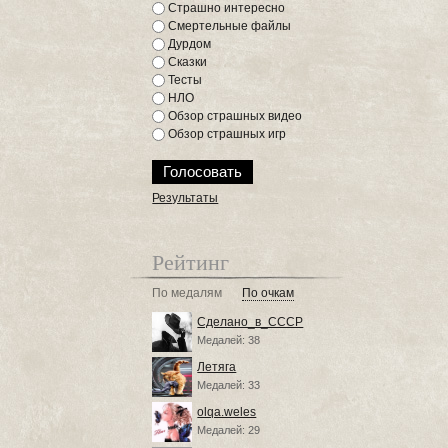
Страшно интересно
Смертельные файлы
Дурдом
Сказки
Тесты
НЛО
Обзор страшных видео
Обзор страшных игр
Результаты
Рейтинг
По медалям
По очкам
Сделано_в_СССР
Медалей: 38
Летяга
Медалей: 33
olqa.weles
Медалей: 29