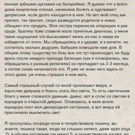
кончая зубными щетками на батарейках. Я думаю что у всего
дома энергетика плохая, начинаем болеть и одолевают
депрессия, если долго находится в нем. Но вот мой отец как
прилип, так прилип, скоро разведутся родители и мама
обещает его продать. Моя сестра перенесла операцию и рак
груди, братику тоже ставили мало приятные диагнозы, у меня
такое ощущение что высасывают жизнь из нас и никак не
избавится от этого. Мы обращались и к церкви, и к мечети, не
сосчитать сколько дедушек, бабушек освещали нам дом. В
общем этому существу по боку все что тут происходит, не буду
врать после каждого прихода батюшки (как я оговорилась, мы
обращались к разным религиям) он пропадает на 2-3 месяца,
а потом снова начинается это. Я уже не знаю чего ждать от
этого дома, уж очень страшно в нем жить.
Самый страшный случай со мной произошел вчера, я
взрослая девушка и боюсь спать без света. То есть светильник
благо у меня сломался давным- давно, вот и сплю со светом в
коридоре и открытой дверью. Оговорюсь, в зале возле
коридора спит моя двоюродная сестренка, и вот вчера ей
приспичило выключить свет.
Я проснулась посреди ночи и почувствовала тишину, вы
знаете, тишина такая, когда не слышно ничего, даже храп отца
:D, в общем пролежав так минут 5, я почувствовала взгляд, но