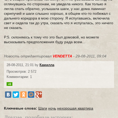
оглянувшись по сторонам, не увидела никого. Как только я
легла спать обратно, услышала шаги, у нас дома ламинат
скрипучий и шаги слышно хорошо, в общем кто-то побежал с
дальнего коридора в мою сторону. Я испугавшись, включила
свет и сидела так до утра, сказать что я испугалась, это ничего
не сказать.
P.S. склоняюсь к тому что это был домовой, но можете
высказывать предположения буду рада всем...
Новость отредактировал
VENDETTA
- 29-08-2011, 09:04
28-08-2011, 21:01 by
Камилла
Просмотров: 2 572
Комментарии: 1
+6
Ключевые слова:
Шаги
ночь
нехорошая квартира
Другие, подобные истории: