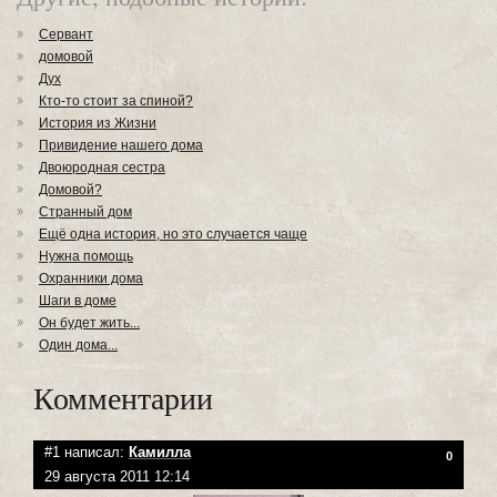
Сервант
домовой
Дух
Кто-то стоит за спиной?
История из Жизни
Привидение нашего дома
Двоюродная сестра
Домовой?
Странный дом
Ещё одна история, но это случается чаще
Нужна помощь
Охранники дома
Шаги в доме
Он будет жить...
Один дома...
Комментарии
#1 написал:
Камилла
0
29 августа 2011 12:14