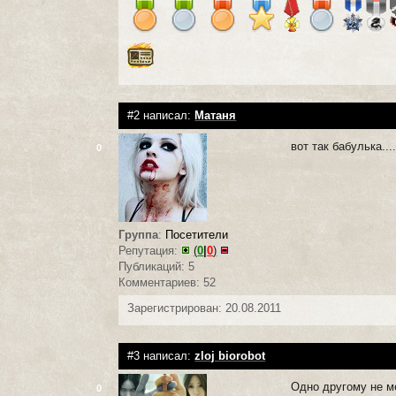
#2 написал:
Матаня
вот так бабулька.....
0
Группа
:
Посетители
Репутация:
(
0
|
0
)
Публикаций: 5
Комментариев: 52
Зарегистрирован: 20.08.2011
#3 написал:
zloj biorobot
Одно другому не м
0