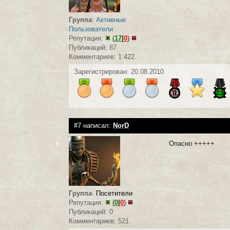
Группа
:
Активные
Пользователи
Репутация:
(
17
|
0
)
Публикаций: 87
Комментариев: 1 422
Зарегистрирован: 20.08.2010
#7 написал:
NorD
Опасно +++++
0
Группа
:
Посетители
Репутация:
(
0
|
0
)
Публикаций: 0
Комментариев: 521