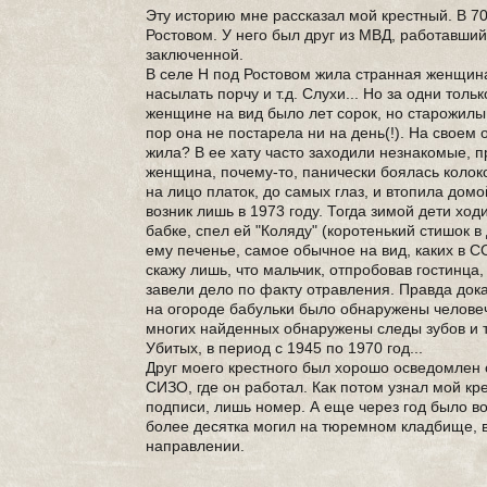
Эту историю мне рассказал мой крестный. В 7
Ростовом. У него был друг из МВД, работавши
заключенной.
В селе Н под Ростовом жила странная женщина
насылать порчу и т.д. Слухи... Но за одни тол
женщине на вид было лет сорок, но старожилы 
пор она не постарела ни на день(!). На своем
жила? В ее хату часто заходили незнакомые, 
женщина, почему-то, панически боялась колоко
на лицо платок, до самых глаз, и втопила дом
возник лишь в 1973 году. Тогда зимой дети хо
бабке, спел ей "Коляду" (коротенький стишок в
ему печенье, самое обычное на вид, каких в С
скажу лишь, что мальчик, отпробовав гостинца
завели дело по факту отравления. Правда дока
на огороде бабульки было обнаружены человече
многих найденных обнаружены следы зубов и те
Убитых, в период с 1945 по 1970 год...
Друг моего крестного был хорошо осведомлен об
СИЗО, где он работал. Как потом узнал мой кр
подписи, лишь номер. А еще через год было в
более десятка могил на тюремном кладбище, в
направлении.