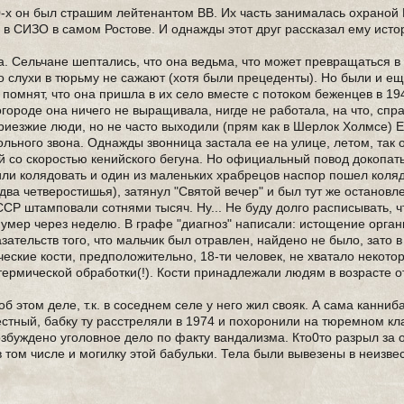
0-х он был страшим лейтенантом ВВ. Их часть занималась охраной
й в СИЗО в самом Ростове. И однажды этот друг рассказал ему ист
. Сельчане шептались, что она ведьма, что может превращаться в
ько слухи в тюрьму не сажают (хотя были прецеденты). Но были и е
помнят, что она пришла в их село вместе с потоком беженцев в 194
 огороде она ничего не выращивала, нигде не работала, на что, спр
приезжие люди, но не часто выходили (прям как в Шерлок Холмсе) 
льного звона. Однажды звонница застала ее на улице, летом, так
ой со скоростью кенийского бегуна. Но официальный повод докопат
дили колядовать и один из маленьких храбрецов наспор пошел коляд
 два четверостишья), затянул "Святой вечер" и был тут же остановл
ССР штамповали сотнями тысяч. Ну... Не буду долго расписывать, ч
, умер через неделю. В графе "диагноз" написали: истощение орган
зательств того, что мальчик был отравлен, найдено не было, зато 
ские кости, предположительно, 18-ти человек, не хватало некотор
рмической обработки(!). Кости принадлежали людям в возрасте от 
 этом деле, т.к. в соседнем селе у него жил свояк. А сама канниб
естный, бабку ту расстреляли в 1974 и похоронили на тюремном к
озбуждено уголовное дело по факту вандализма. Кто0то разрыл за 
 том числе и могилку этой бабульки. Тела были вывезены в неизве