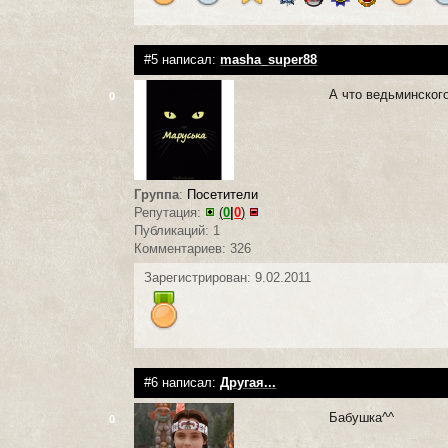
#5 написал:
masha_super88
А что ведьминского
0
Группа
:
Посетители
Репутация:
(
0
|
0
)
Публикаций: 1
Комментариев: 326
Зарегистрирован: 9.02.2011
#6 написал:
Другая...
Бабушка^^
0