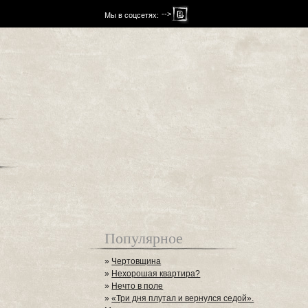
-->
Мы в соцсетях:
Популярное
»
Чертовщина
»
Нехорошая квартира?
»
Нечто в поле
»
«Три дня плутал и вернулся седой».