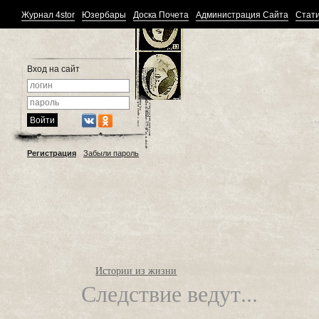
Журнал 4stor
Юзербары
Доска Почета
Администрация Сайта
Стати
Вход на сайт
Регистрация
Забыли пароль
Истории из жизни
Следствие ведут...