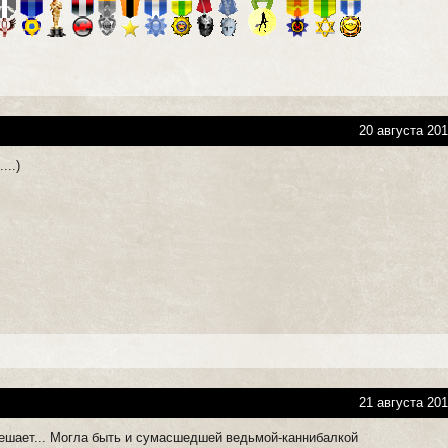
20 августа 201
...)
21 августа 201
ешает... Могла быть и сумасшедшей ведьмой-каннибалкой