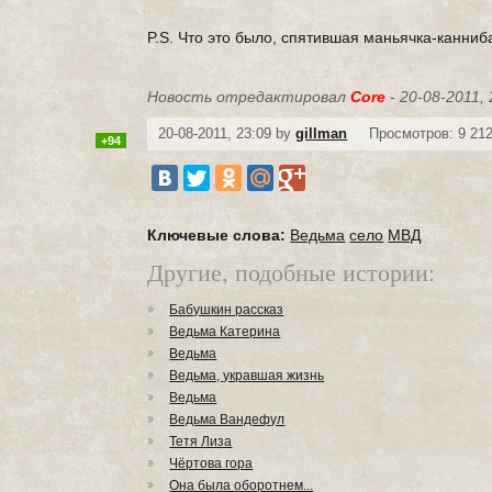
P.S. Что это было, спятившая маньячка-канниб
Новость отредактировал
Core
- 20-08-2011, 
20-08-2011, 23:09 by
gillman
Просмотров: 9 21
+94
Ключевые слова:
Ведьма
село
МВД
Другие, подобные истории:
Бабушкин рассказ
Ведьма Катерина
Ведьма
Ведьма, укравшая жизнь
Ведьма
Ведьма Вандефул
Тетя Лиза
Чёртова гора
Она была оборотнем...