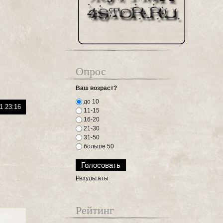
Опрос
Ваш возраст?
до 10
1 23:16
11-15
16-20
21-30
31-50
больше 50
Результаты
Рейтинг