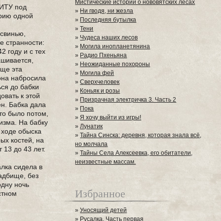
Мистические истории о нововятских лесах
 ИТУ под
»
Ни гводя, ни жезла
орию одной
»
Последняя бутылка
»
Тени
 свинью,
»
Чудеса наших лесов
ще странности:
»
Могила инопланетянина
2 году и с тех
»
Радио Пхеньяна
ашивается,
»
Неожиданные похороны
Еще эта
»
Могила фей
 она набросила
»
Сверхчеловек
ься до бабки
»
Коньяк и розы
овать к этой
»
Призрачная электричка 3. Часть 2
ен. Бабка дала
»
Пока
то было потом,
»
Я хочу выйти из игры!
изма. На бабку
»
Лунатик
в ходе обыска
»
Тайна Синска: деревня, которая знала всё,
ых костей, на
но молчала
13 до 43 лет.
»
Тайны Села Алексеевка, его обитатели,
неизвестные массам.
алка сидела в
ладбище, без
одну ночь
Избранное
стном
»
Уносящий детей
»
Русалка. Часть первая