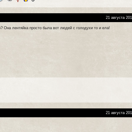
21 августа 201
? Она лентяйка просто была вот людей с голодухи то и ела!
21 августа 201