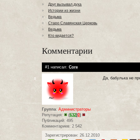
Друг вызывал духа
Истории из жизни
Ведьма
Старо Славянская Церковь
Ведьма
Кто кидается?
Комментарии
#1 написал:
Core
Да, бабулька не пр
0
Группа
:
Администраторы
Репутация:
(
632
|
0
)
Публикаций: 495
Комментариев: 2 542
Зарегистрирован: 26.12.2010