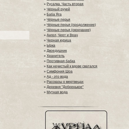
»
Русалка. Часть вторая
»
Чёрный ручей
»
Баба Яга
»
Чёрные перья
»
Чёрные перья (продолжение)
»
Чёрные перья (окончание)
»
Ангел, Черт и Врач
»
Черная курица
»
Ырка
»
Двоедушник
»
Хранитель
»
Противная бабка
»
Как нечистый к вдове сватался
»
Симфония Шоа
»
Ад - это вода
»
Рассказы о мертвецах
»
Деревня "Добренькое"
»
Мутная вода