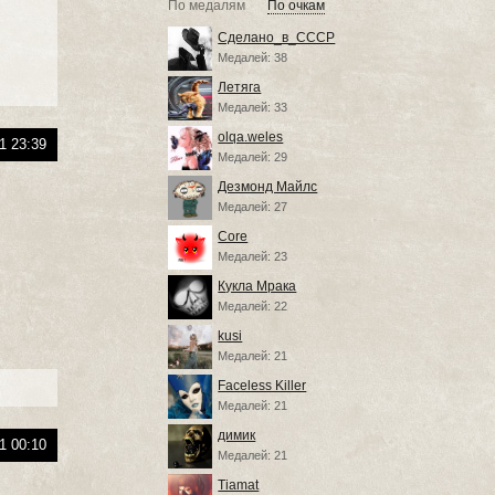
По медалям
По очкам
Сделано_в_СССР
Медалей: 38
Летяга
Медалей: 33
olqa.weles
1 23:39
Медалей: 29
Дезмонд Майлс
Медалей: 27
Core
Медалей: 23
Кукла Мрака
Медалей: 22
kusi
Медалей: 21
Faceless Killer
Медалей: 21
димик
1 00:10
Медалей: 21
Tiamat