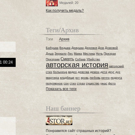
Медалей: 20
Как получить медаль?
Теги/Архив
Тэги
Архив
Бабушка
Ведьма
Девушка
Деревня
Дом
Домовой
Душа
Зеркало
Лес
Мама
Мистика
Ночь
Призрак
Смерть
Призраки
Собака
Убийство
1 00:24
авторская история
авторский
стих
больница
видео
девочка
демон
дети
друг
дух
квартира
кладбище
кот
кровь
любовь
нечто
подруга
популярное
сон
стих
страх
существо
ужас
фото
Показать все теги
Наш баннер
Понравился сайт страшных историй?