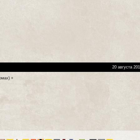
20 августа 201
омах) +