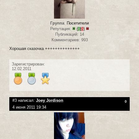
Группа
:
Посетители
Репутация:
(
0
|
0
)
Публикаций: 14
Комментариев: 993
Хорошая сказочка ++++++++++++++
Зарегистрирован:
12.02.2011
#3 написал:
Joey Jordison
0
4 июня 2011 19:34