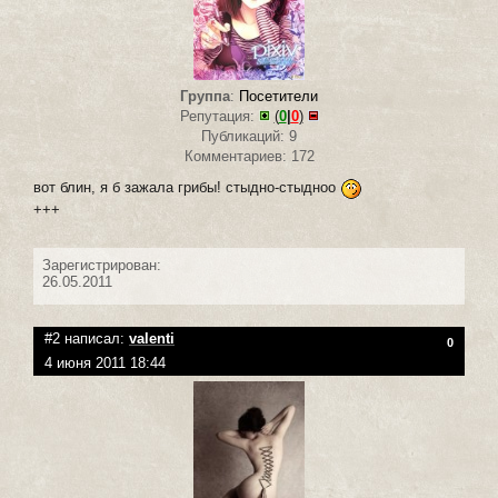
Группа
:
Посетители
Репутация:
(
0
|
0
)
Публикаций: 9
Комментариев: 172
вот блин, я б зажала грибы! стыдно-стыдноо
+++
Зарегистрирован:
26.05.2011
#2 написал:
valenti
0
4 июня 2011 18:44