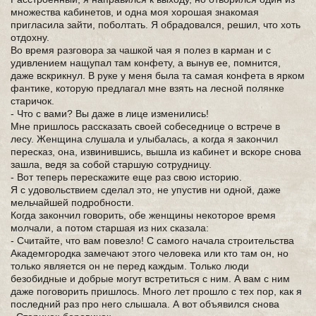
множества кабинетов, и одна моя хорошая знакомая
пригласила зайти, поболтать. Я обрадовался, решил, что хоть
отдохну.
Во время разговора за чашкой чая я полез в карман и с
удивлением нащупал там конфету, а вынув ее, помнится,
даже вскрикнул. В руке у меня была та самая конфета в ярком
фантике, которую предлагал мне взять на лесной полянке
старичок.
- Что с вами? Вы даже в лице изменились!
Мне пришлось рассказать своей собеседнице о встрече в
лесу. Женщина слушала и улыбалась, а когда я закончил
пересказ, она, извинившись, вышла из кабинет и вскоре снова
зашла, ведя за собой старшую сотрудницу.
- Вот теперь перескажите еще раз свою историю.
Я с удовольствием сделал это, не упустив ни одной, даже
мельчайшей подробности.
Когда закончил говорить, обе женщины некоторое время
молчали, а потом старшая из них сказала:
- Считайте, что вам повезло! С самого начала строительства
Академгородка замечают этого человека или кто там он, но
только является он не перед каждым. Только люди
безобидные и добрые могут встретиться с ним. А вам с ним
даже поговорить пришлось. Много лет прошло с тех пор, как я
последний раз про него слышала. А вот объявился снова