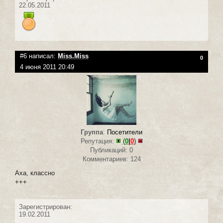
22.05.2011
#6 написал:
Miss.Miss
0
4 июня 2011 20:49
Группа
:
Посетители
Репутация:
(
0
|
0
)
Публикаций: 0
Комментариев: 124
Аха, классно
+++
Зарегистрирован:
19.02.2011