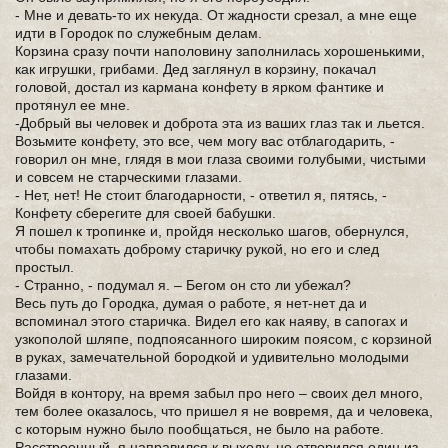
- Мне и девать-то их некуда. От жадности срезал, а мне еще
идти в Городок по служебным делам.
Корзина сразу почти наполовину заполнилась хорошенькими,
как игрушки, грибами. Дед заглянул в корзину, покачал
головой, достал из кармана конфету в ярком фантике и
протянул ее мне.
-Добрый вы человек и доброта эта из ваших глаз так и льется.
Возьмите конфету, это все, чем могу вас отблагодарить, -
говорил он мне, глядя в мои глаза своими голубыми, чистыми
и совсем не старческими глазами.
- Нет, нет! Не стоит благодарности, - ответил я, пятясь, -
Конфету сберегите для своей бабушки.
Я пошел к тропинке и, пройдя несколько шагов, обернулся,
чтобы помахать доброму старичку рукой, но его и след
простыл.
- Странно, - подумал я. – Бегом он сто ли убежал?
Весь путь до Городка, думая о работе, я нет-нет да и
вспоминал этого старичка. Видел его как наяву, в сапогах и
узкополой шляпе, подпоясанного широким поясом, с корзиной
в руках, замечательной бородкой и удивительно молодыми
глазами.
Войдя в контору, на время забыл про него – своих дел много,
тем более оказалось, что пришел я не вовремя, да и человека,
с которым нужно было пообщаться, не было на работе.
Расстроенный, я направился к выходу, но отворился один из