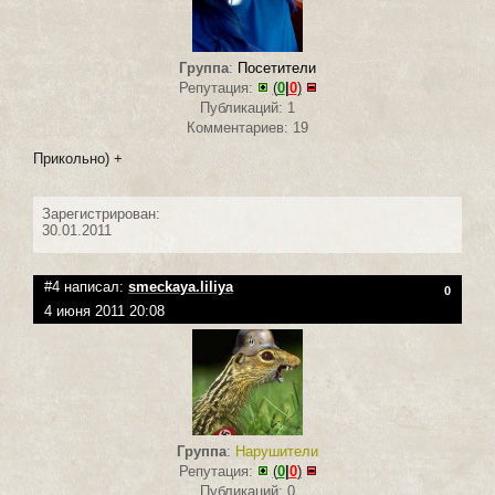
Группа
:
Посетители
Репутация:
(
0
|
0
)
Публикаций: 1
Комментариев: 19
Прикольно) +
Зарегистрирован:
30.01.2011
#4 написал:
smeckaya.liliya
0
4 июня 2011 20:08
Группа
:
Нарушители
Репутация:
(
0
|
0
)
Публикаций: 0