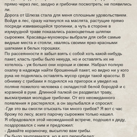
прямо через лес, заодно и грибочки посмотреть: не появились
ли.
Дорога от Шлюза стала для меня сплошным удовольствием.
Войдя в лес, сразу наткнулся на маслята, растущие прямо
посреди извивающейся тропинки, а чуть в стороне в
изумрудной траве показались разноцветные шляпки
сыроежек. Красавцы-мухоморы выбрали для себя самые
видные места и стояли, хвалясь своими ярко-красными
шапками в белых горошках.
По рассеянности я забыл взять с собой хоть какой-нибудь
пакет, класть грибы было некуда, но и оставлять их не
хотелось - уж больно они хороши и свежи. Набрал полную
охапку в надежде найти брошенный пакет, но видно ни у кого
рука не поднялась оставлять мусор среди такой красоты. В
обнимку с грибами я поднялся на пригорок и увидел на
поляне пожилого человека с окладистой белой бородой и с
корзиной в руке. Длинной палкой он раздвигал траву,
высматривая молодые грибочки. От его неожиданного
появления я растерялся, а он заулыбался и спросил:
-Где это вы смогли отыскать так много грибов? Я вот с час
брожу по лесу, всего парочку сыроежек только нашел.
Я обрадовался этой неожиданной встрече, подошел к деду,
поздоровался с ним и предложил:
- Давайте корзиночку, высыплю вам грибы.
Он было заупрямился, но я его переубедил: