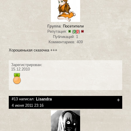
Группа
:
Посетители
Репутация:
(
0
|
0
)
Публикаций: 1
Комментариев: 409
Хорошенькая сказочка +++
Зарегистрирован:
15.12.2010
#13 написал:
Lisandra
0
4 июня 2011 23:16