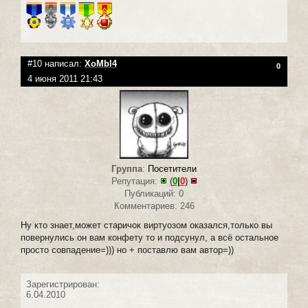
#10 написал:
XoMbl4
0
4 июня 2011 21:43
Группа
:
Посетители
Репутация:
(
0
|
0
)
Публикаций: 0
Комментариев: 246
Ну кто знает,может старичок виртуозом оказался,только вы
повернулись он вам конфету то и подсунул, а всё остальное
просто совпадение=))) но + поставлю вам автор=))
Зарегистрирован:
6.04.2010