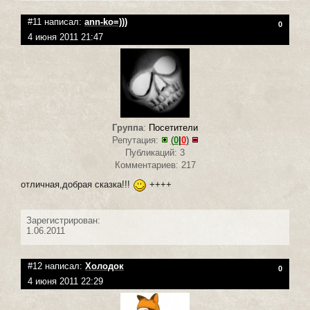
#11 написал:
ann-ko=)))
0
4 июня 2011 21:47
Группа
:
Посетители
Репутация:
(
0
|
0
)
Публикаций: 3
Комментариев: 217
отличная,добрая сказка!!!
++++
Зарегистрирован:
1.06.2011
#12 написал:
Холодок
0
4 июня 2011 22:29