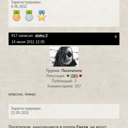
Зарегистрирован:
4.06.2011
#17 написал:
aleks:3
0
14 июня 2011 12:05
Группа
:
Посетители
Репутация:
(
0
|
0
)
Публикаций: 3
Комментариев: 257
классно, очень!
Зарегистрирован:
22.05.2011
Посетители, находящиеся в группе
Гости
, не могут