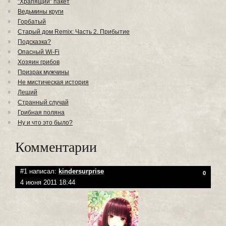
"Храпящий" пакет
Ведьмины круги
Горбатый
Старый дом Remix: Часть 2. Прибытие
Подсказка?
Опасный Wi-Fi
Хозяин грибов
Призрак мужчины
Не мистическая история
Леший
Странный случай
Грибная поляна
Ну и что это было?
Комментарии
#1 написал:
kindersurprise
0
4 июня 2011 18:44