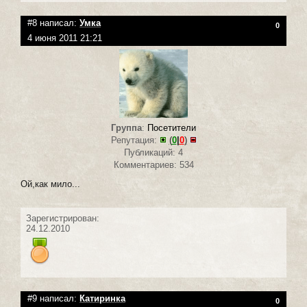
#8 написал:
Умка
0
4 июня 2011 21:21
Группа
:
Посетители
Репутация:
(
0
|
0
)
Публикаций: 4
Комментариев: 534
Ой,как мило...
Зарегистрирован:
24.12.2010
#9 написал:
Катиринка
0