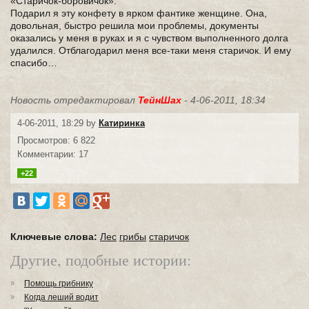
«Старичок-боровичок».
Подарил я эту конфету в ярком фантике женщине. Она,
довольная, быстро решила мои проблемы, документы
оказались у меня в руках и я с чувством выполненного долга
удалился. Отблагодарил меня все-таки меня старичок. И ему
спасибо…
Новость отредактировал
ТейнШах
- 4-06-2011, 18:34
4-06-2011, 18:29 by
Катиринка
Просмотров: 6 822
Комментарии: 17
+22
Ключевые слова:
Лес
грибы
старичок
Другие, подобные истории:
Помощь грибнику
Когда леший водит