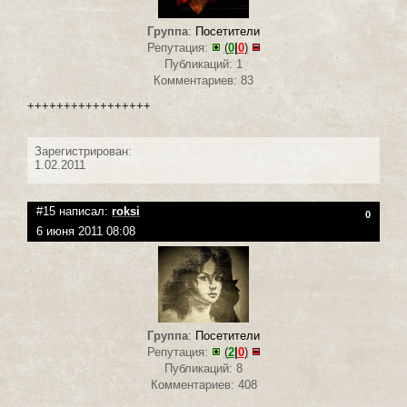
Группа
:
Посетители
Репутация:
(
0
|
0
)
Публикаций: 1
Комментариев: 83
+++++++++++++++++
Зарегистрирован:
1.02.2011
#15 написал:
roksi
0
6 июня 2011 08:08
Группа
:
Посетители
Репутация:
(
2
|
0
)
Публикаций: 8
Комментариев: 408