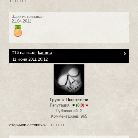
+++++++
Зарегистрирован:
21.04.2011
#16 написал:
kamma
0
11 июня 2011 20:12
Группа
:
Посетители
Репутация:
(
0
|
0
)
Публикаций: 2
Комментариев: 965
старичок-лесовичок.+++++++