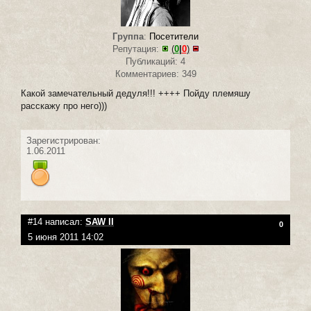
Группа
:
Посетители
Репутация:
(
0
|
0
)
Публикаций: 4
Комментариев: 349
Какой замечательный дедуля!!! ++++ Пойду племяшу
расскажу про него)))
Зарегистрирован:
1.06.2011
#14 написал:
SAW II
0
5 июня 2011 14:02