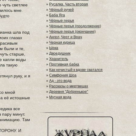
»
Русалка. Часть вторая
 чуть светлее
»
Чёрный ручей
вилось мне.
»
Баба Яга
будто
»
Чёрные перья
»
Чёрные перья (продолжение)
»
Чёрные перья (окончание)
тианка шла под
»
Ангел, Черт и Врач
моих глазах
»
Черная курица
 красивым
»
Ырка
м были и те,
»
Двоедушник
чуть старше,
»
Хранитель
е капли воды
»
Противная бабка
ала такую
»
Как нечистый к вдове сватался
»
Симфония Шоа
тянул руку, и я
»
Ад - это вода
»
Рассказы о мертвецах
»
Деревня "Добренькое"
 со мной
»
Мутная вода
На её истошные
медика все
 пару минут.
еанимацию. Там
СТОРОНУ. И