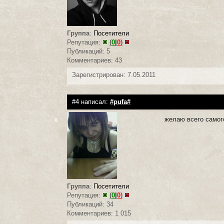
Группа
:
Посетители
Репутация:
(
0
|
0
)
Публикаций: 5
Комментариев: 43
Зарегистрирован: 7.05.2011
#4 написал:
#pufa#
желаю всего самого
0
Группа
:
Посетители
Репутация:
(
0
|
0
)
Публикаций: 34
Комментариев: 1 015