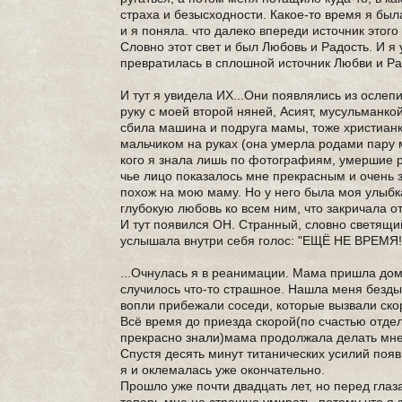
страха и безысходности. Какое-то время я был
и я поняла. что далеко впереди источник этог
Словно этот свет и был Любовь и Радость. И я 
превратилась в сплошной источник Любви и Ра
И тут я увидела ИХ...Они появлялись из осле
руку с моей второй няней, Асият, мусульманко
сбила машина и подруга мамы, тоже христианк
мальчиком на руках (она умерла родами пару 
кого я знала лишь по фотографиям, умершие ра
чье лицо показалось мне прекрасным и очень з
похож на мою маму. Но у него была моя улыбк
глубокую любовь ко всем ним, что закричала от
И тут появился ОН. Странный, словно светящий
услышала внутри себя голос: "ЕЩЁ НЕ ВРЕМЯ!
...Очнулась я в реанимации. Мама пришла домо
случилось что-то страшное. Нашла меня безд
вопли прибежали соседи, которые вызвали ско
Всё время до приезда скорой(по счастью отде
прекрасно знали)мама продолжала делать мне 
Спустя десять минут титанических усилий поя
я и оклемалась уже окончательно.
Прошло уже почти двадцать лет, но перед гла