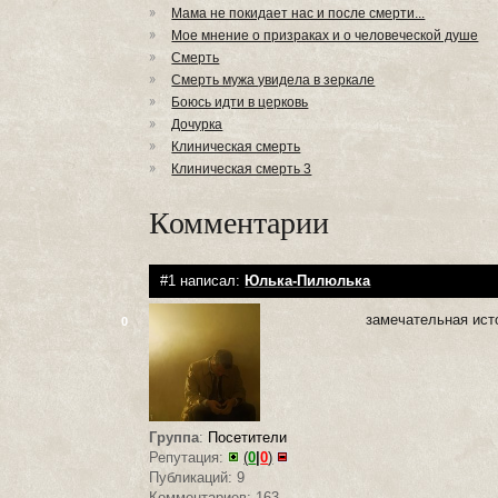
Мама не покидает нас и после смерти...
Мое мнение о призраках и о человеческой душе
Смерть
Смерть мужа увидела в зеркале
Боюсь идти в церковь
Дочурка
Клиническая смерть
Клиническая смерть 3
Комментарии
#1 написал:
Юлька-Пилюлька
замечательная ист
0
Группа
:
Посетители
Репутация:
(
0
|
0
)
Публикаций: 9
Комментариев: 163