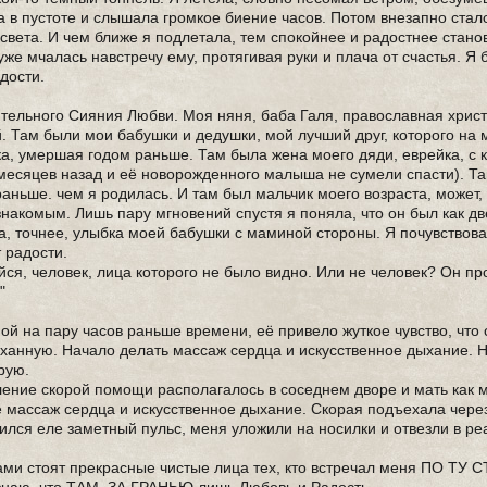
а в пустоте и слышала громкое биение часов. Потом внезапно стало
о света. И чем ближе я подлетала, тем спокойнее и радостнее стано
уже мчалась навстречу ему, протягивая руки и плача от счастья. Я 
дости.
пительного Сияния Любви. Моя няня, баба Галя, православная хрис
й. Там были мои бабушки и дедушки, мой лучший друг, которого на 
а, умершая годом раньше. Там была жена моего дяди, еврейка, с
месяцев назад и её новорожденного малыша не сумели спасти). Та
ньше. чем я родилась. И там был мальчик моего возраста, может, 
накомым. Лишь пару мгновений спустя я поняла, что он был как дв
а, точнее, улыбка моей бабушки с маминой стороны. Я почувствов
 радости.
ся, человек, лица которого не было видно. Или не человек? Он про
"
й на пару часов раньше времени, её привело жуткое чувство, что
ыханную. Начало делать массаж сердца и искусственное дыхание. 
рую.
ление скорой помощи располагалось в соседнем дворе и мать как 
массаж сердца и искусственное дыхание. Скорая подъехала через
вился еле заметный пульс, меня уложили на носилки и отвезли в р
зами стоят прекрасные чистые лица тех, кто встречал меня ПО ТУ 