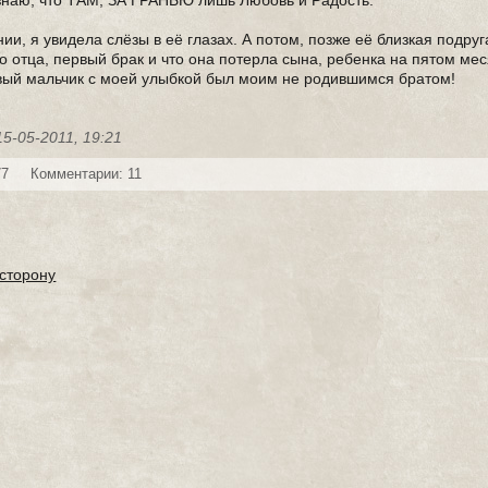
 знаю, что ТАМ, ЗА ГРАНЬЮ лишь Любовь и Радость.
и, я увидела слёзы в её глазах. А потом, позже её близкая подруг
о отца, первый брак и что она потерла сына, ребенка на пятом ме
сивый мальчик с моей улыбкой был моим не родившимся братом!
15-05-2011, 19:21
77
Комментарии: 11
 сторону