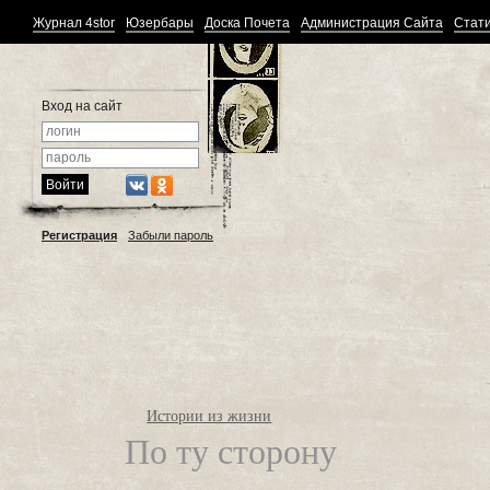
Журнал 4stor
Юзербары
Доска Почета
Администрация Сайта
Стати
Вход на сайт
Регистрация
Забыли пароль
Истории из жизни
По ту сторону