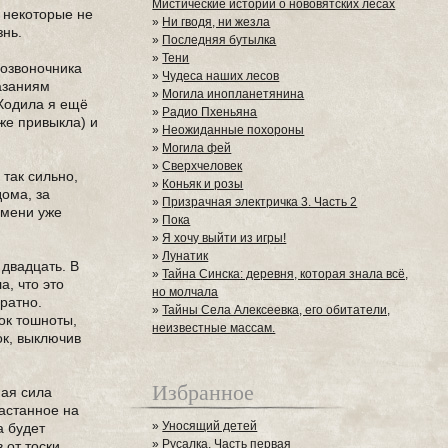
Мистические истории о нововятских лесах
ь некоторые не
»
Ни гводя, ни жезла
знь.
»
Последняя бутылка
»
Тени
позвоночника
»
Чудеса наших лесов
казаниям
»
Могила инопланетянина
 Ходила я ещё
»
Радио Пхеньяна
уже привыкла) и
»
Неожиданные похороны
»
Могила фей
»
Сверхчеловек
 так сильно,
»
Коньяк и розы
дома, за
»
Призрачная электричка 3. Часть 2
емени уже
»
Пока
»
Я хочу выйти из игры!
»
Лунатик
 двадцать. В
»
Тайна Синска: деревня, которая знала всё,
а, что это
но молчала
братно.
»
Тайны Села Алексеевка, его обитатели,
ок тошноты,
неизвестные массам.
ок, выключив
Избранное
мая сила
ластанное на
»
Уносящий детей
а будет
»
Русалка. Часть первая
 от тоски,