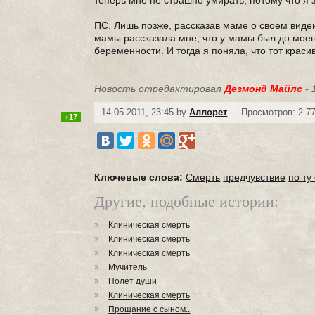
теперь мне не страшно умирать, потому что я
ПС. Лишь позже, рассказав маме о своем видени
мамы рассказала мне, что у мамы был до моег
беременности. И тогда я поняла, что тот кра
Новость отредактировал
Дезмонд Майлс
- 
14-05-2011, 23:45 by
Аллорет
Просмотров: 2 7
+17
Ключевые слова:
Смерть
предчувствие
по ту
Другие, подобные истории:
Клиническая смерть
Клиническая смерть
Клиническая смерть
Мучитель
Полёт души
Клиническая смерть
Прощание с сыном..