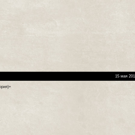
15 мая 201
ория)+