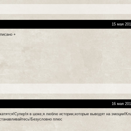
15 мая 201
aписaно +
16 мая 201
 катятся!Супер!я в шоке,я люблю истории,которые выводят на эмоции!Кл
станавливайтесь!Безусловно плюс