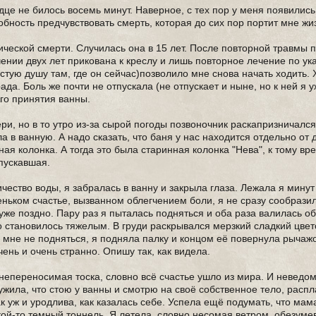
дце не билось восемь минут. Наверное, с тех пор у меня появилис
бность предчувствовать смерть, которая до сих пор портит мне жи
нической смерти. Случилась она в 15 лет. После повторной травмы 
чении двух лет прикована к креслу и лишь повторное лечение по у
истую душу там, где он сейчас)позволило мне снова начать ходить.
ада. Боль же почти не отпускала (не отпускает и ныне, но к ней я 
го принятия ванны.
, но в то утро из-за сырой погоды позвоночник раскапризничался
ла в ванную. А надо сказать, что баня у нас находится отдельно от 
ая колонка. А тогда это была старинная колонка "Нева", к тому вр
пускавшая.
чество воды, я забралась в ванну и закрыла глаза. Лежала я минут
еньком счастье, вызванном облегчением боли, я не сразу сообразил
 уже поздно. Пару раз я пыталась подняться и оба раза валилась о
о становилось тяжелым. В груди раскрывался мерзкий сладкий цвет
мне не подняться, я подняла палку и концом её повернула рычаж
ень и очень странно. Опишу так, как видела.
непереносимая тоска, словно всё счастье ушло из мира. И неведо
ружила, что стою у ванны и смотрю на своё собственное тело, расп
к уж и уродлива, как казалась себе. Успела ещё подумать, что мам
кой-то темный тоннель. Я летела, словно несомая ветром, обезумев