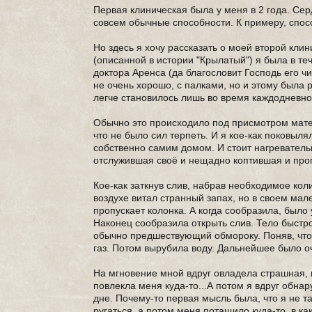
Первая клиническая была у меня в 2 года. Сер
совсем обычные способности. К примеру, спосо
Но здесь я хочу рассказать о моей второй кли
(описанной в истории "Крылатый") я была в те
доктора Аренса (да благословит Господь его ч
не очень хорошо, с палками, но и этому была р
легче становилось лишь во время каждодневно
Обычно это происходило под присмотром матери
что не было сил терпеть. И я кое-как поковыля
собственно самим домом. И стоит нагревательн
отслужившая своё и нещадно коптившая и про
Кое-как заткнув слив, набрав необходимое коли
воздухе витал странный запах, но в своем мал
пропускает колонка. А когда сообразила, было
Наконец сообразила открыть слив. Тело быстр
обычно предшествующий обмороку. Поняв, что 
газ. Потом вырубила воду. Дальнейшее было оч
На мгновение мной вдруг овладела страшная, 
повлекла меня куда-то...А потом я вдруг обна
дне. Почему-то первая мысль была, что я не та
ругаться, а потом меня потащило куда-то, в ка