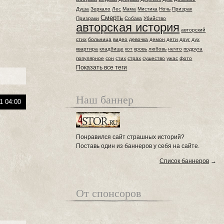
Душа
Зеркало
Лес
Мама
Мистика
Ночь
Призрак
Смерть
Призраки
Собака
Убийство
авторская история
авторский
стих
больница
видео
девочка
демон
дети
друг
дух
квартира
кладбище
кот
кровь
любовь
нечто
подруга
популярное
сон
стих
страх
существо
ужас
фото
Показать все теги
Наш баннер
1 04:00
Понравился сайт страшных историй?
Поставь один из баннеров у себя на сайте.
Список баннеров
→
От спонсоров