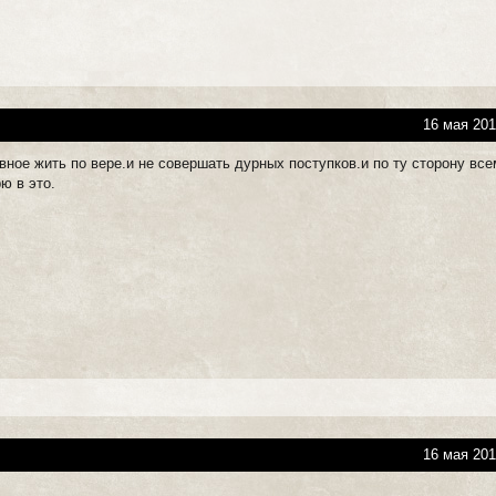
16 мая 201
ное жить по вере.и не совершать дурных поступков.и по ту сторону все
ю в это.
16 мая 201