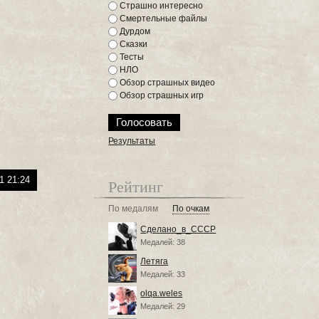
Страшно интересно
Смертельные файлы
Дурдом
Сказки
Тесты
НЛО
Обзор страшных видео
Обзор страшных игр
Результаты
1 21:24
Рейтинг
По медалям
По очкам
Сделано_в_СССР
Медалей: 38
Летяга
Медалей: 33
olqa.weles
Медалей: 29