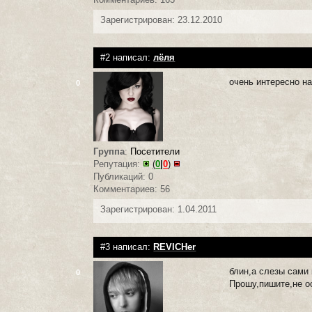
Зарегистрирован: 23.12.2010
#2 написал:
лёля
очень интересно н
0
Группа
:
Посетители
Репутация:
(
0
|
0
)
Публикаций: 0
Комментариев: 56
Зарегистрирован: 1.04.2011
#3 написал:
REVICHer
блин,а слезы сами
0
Прошу,пишите,не о