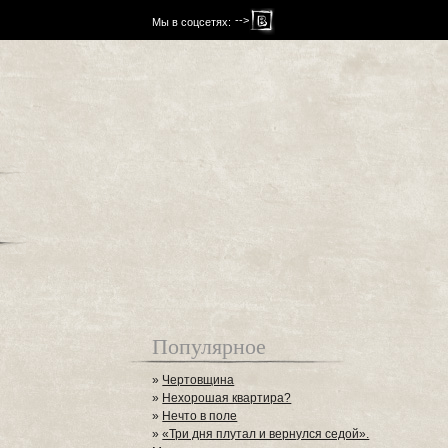
-->
Мы в соцсетях:
Популярное
»
Чертовщина
»
Нехорошая квартира?
»
Нечто в поле
»
«Три дня плутал и вернулся седой».