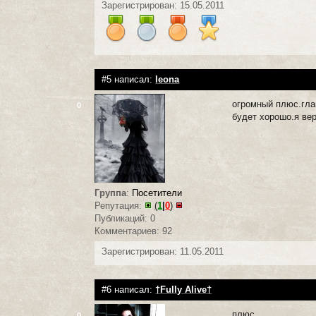
Зарегистрирован: 15.05.2011
#5 написал:
leona
огромный плюс.глав
0
будет хорошо.я вер
Группа
:
Посетители
Репутация:
(
1
|
0
)
Публикаций: 0
Комментариев: 92
Зарегистрирован: 11.05.2011
#6 написал:
†Fully Alive†
плюс
0