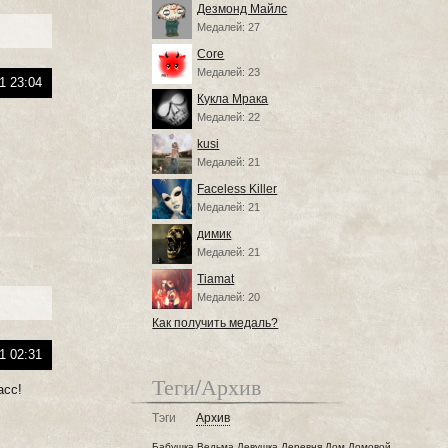
Дезмонд Майлс
Медалей: 27
Core
Медалей: 23
1 23:04
Кукла Мрака
Медалей: 22
kusi
Медалей: 21
Faceless Killer
Медалей: 21
димик
Медалей: 21
Tiamat
Медалей: 20
Как получить медаль?
1 02:31
Теги/Архив
асс!
Тэги
Архив
Бабушка
Ведьма
Девушка
Деревня
Дом
Домовой