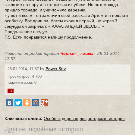
заклятие на пару и в тот же час их убили. Но потом сюда
пришло торнадо, и уничтожило деревню.
Ну вот и все.» - он закончил свой рассказ и Артем и я пошли к
особняку. Вот пришли, Артем входил первый, но через 3
секунды он закричал: « АААА, АНДРЕЙ ЗДЕСЬ ...»
Продолжение следует
P.S. Если понравится напишу продолжение.
Новость отредактировал
Черная _ кошка
- 25-01-2014,
17:57
25-01-2014, 17:57 by
Power Stiv
Просмотров: 4 780
Комментарии: 0
-1
Ключевые слова:
Особняк
деревня
лес
авторская история
Другие, подобные истории: