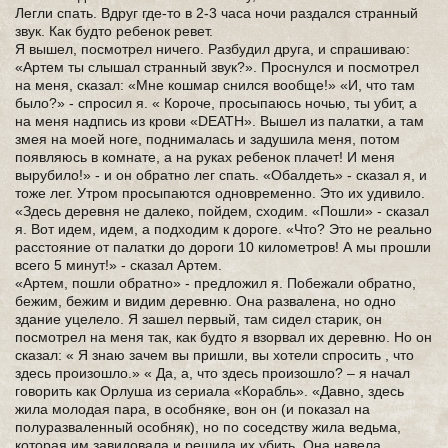
Легли спать. Вдруг где-то в 2-3 часа ночи раздался странный
звук. Как будто ребенок ревет.
Я вышел, посмотрел ничего. Разбудил друга, и спрашиваю:
«Артем ты слышал странный звук?». Проснулся и посмотрел
на меня, сказал: «Мне кошмар снился вообще!» «И, что там
было?» - спросил я. « Короче, просыпаюсь ночью, ты убит, а
на меня надпись из крови «DEATH». Вышел из палатки, а там
змея на моей ноге, поднималась и задушила меня, потом
появляюсь в комнате, а на руках ребенок плачет! И меня
вырубило!» - и он обратно лег спать. «Обалдеть» - сказал я, и
тоже лег. Утром просыпаются одновременно. Это их удивило.
«Здесь деревня не далеко, пойдем, сходим. «Пошли» - сказал
я. Вот идем, идем, а подходим к дороге. «Что? Это не реально
расстояние от палатки до дороги 10 километров! А мы прошли
всего 5 минут!» - сказал Артем.
«Артем, пошли обратно» - предложил я. Побежали обратно,
бежим, бежим и видим деревню. Она развалена, но одно
здание уцелело. Я зашел первый, там сидел старик, он
посмотрел на меня так, как будто я взорвал их деревню. Но он
сказал: « Я знаю зачем вы пришли, вы хотели спросить , что
здесь произошло.» « Да, а, что здесь произошло? – я начал
говорить как Орлуша из сериала «Корабль». «Давно, здесь
жила молодая пара, в особняке, вон он (и показал на
полуразваленный особняк), но по соседству жила ведьма,
которая им завидовала и решила их убить. Она навела