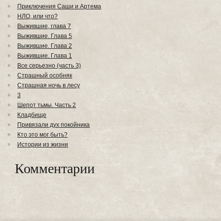
Приключения Саши и Артема
НЛО, или что?
Выжившие, глава 7
Выжившие. Глава 5
Выжившие. Глава 2
Выжившие. Глава 1
Все серьезно (часть 3)
Страшный особняк
Страшная ночь в лесу
3
Шепот тьмы. Часть 2
Кладбище
Привязали дух покойника
Кто это мог быть?
Истории из жизни
Комментарии