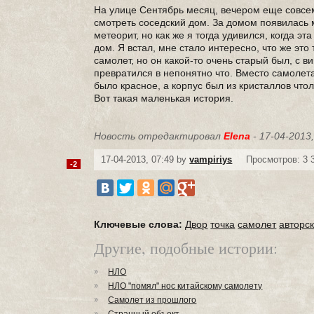
На улице Сентябрь месяц, вечером еще совсем 
смотреть соседский дом. За домом появилась 
метеорит, но как же я тогда удивился, когда э
дом. Я встал, мне стало интересно, что же это
самолет, но он какой-то очень старый был, с в
превратился в непонятно что. Вместо самолет
было красное, а корпус был из кристаллов что
Вот такая маленькая история.
Новость отредактировал
Elena
- 17-04-2013,
17-04-2013, 07:49 by
vampiriys
Просмотров: 3 
-2
Ключевые слова:
Двор
точка
самолет
авторс
Другие, подобные истории:
НЛО
НЛО "помял" нос китайскому самолету
Самолет из прошлого