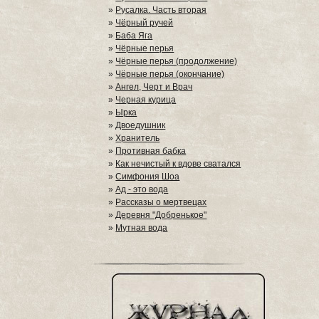
»
Русалка. Часть вторая
»
Чёрный ручей
»
Баба Яга
»
Чёрные перья
»
Чёрные перья (продолжение)
»
Чёрные перья (окончание)
»
Ангел, Черт и Врач
»
Черная курица
»
Ырка
»
Двоедушник
»
Хранитель
»
Противная бабка
»
Как нечистый к вдове сватался
»
Симфония Шоа
»
Ад - это вода
»
Рассказы о мертвецах
»
Деревня "Добренькое"
»
Мутная вода