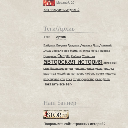
Медалей: 20
Как получить медаль?
Теги/Архив
Тэги
Архив
Бабушка
Ведьма
Девушка
Деревня
Дом
Домовой
Душа
Зеркало
Лес
Мама
Мистика
Ночь
Призрак
Смерть
Призраки
Собака
Убийство
авторская история
авторский
стих
больница
видео
девочка
демон
дети
друг
дух
квартира
кладбище
кот
кровь
любовь
нечто
подруга
популярное
сон
стих
страх
существо
ужас
фото
Показать все теги
Наш баннер
Понравился сайт страшных историй?