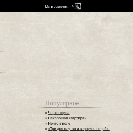
-->
Мы в соцсетях:
Популярное
»
Чертовщина
»
Нехорошая квартира?
»
Нечто в поле
»
«Три дня плутал и вернулся седой».