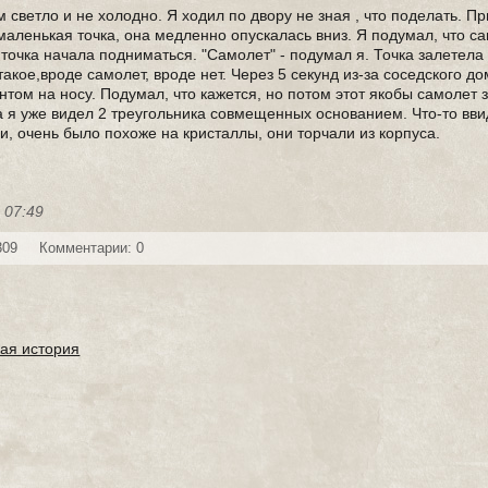
светло и не холодно. Я ходил по двору не зная , что поделать. Пр
маленькая точка, она медленно опускалась вниз. Я подумал, что с
та точка начала подниматься. "Самолет" - подумал я. Точка залетела
 такое,вроде самолет, вроде нет. Через 5 секунд из-за соседского д
интом на носу. Подумал, что кажется, но потом этот якобы самолет 
а я уже видел 2 треугольника совмещенных основанием. Что-то вви
ли, очень было похоже на кристаллы, они торчали из корпуса.
 07:49
309
Комментарии: 0
кая история