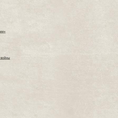
нии»
 войны