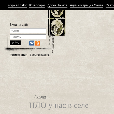
Журнал 4stor
Юзербары
Доска Почета
Администрация Сайта
Стати
Вход на сайт
Регистрация
Забыли пароль
Дурдом
НЛО у нас в селе