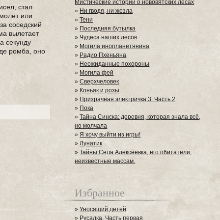
Мистические истории о нововятских лесах
исел, стал
»
Ни гводя, ни жезла
амолет или
»
Тени
 за соседский
»
Последняя бутылка
ома вылетает
»
Чудеса наших лесов
за секунду
»
Могила инопланетянина
де ромба, оно
»
Радио Пхеньяна
»
Неожиданные похороны
»
Могила фей
»
Сверхчеловек
»
Коньяк и розы
»
Призрачная электричка 3. Часть 2
»
Пока
»
Тайна Синска: деревня, которая знала всё,
но молчала
»
Я хочу выйти из игры!
»
Лунатик
»
Тайны Села Алексеевка, его обитатели,
неизвестные массам.
Избранное
»
Уносящий детей
»
Русалка. Часть первая