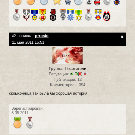
#2 написал:
prrosto
0
11 мая 2011 15:51
Группа
:
Посетители
Репутация:
(
0
|
0
)
Публикаций: 12
Комментариев: 394
скомконно,а так была бы хорошая история
Зарегистрирован:
5.05.2011