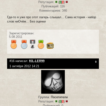
Репутация:
(
8
|
0
)
Публикаций: 116
Комментариев: 346
Где-то я уже про этот лагерь слышал... Сама история - набор
слов ниОчём... Без оценки
Зарегистрирован:
5.08.2011
#16 написал:
KIL-LER99
0
1 октября 2012 14:21
Группа
:
Посетители
Репутация:
(
0
|
0
)
Публикаций: 0