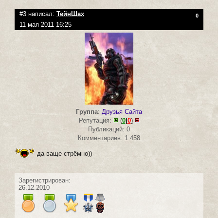
#3 написал:
ТейнШах
0
11 мая 2011 16:25
Группа
:
Друзья Сайта
Репутация:
(
0
|
0
)
Публикаций: 0
Комментариев: 1 458
да ваще стрёмно))
Зарегистрирован:
26.12.2010