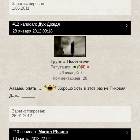
Зарегистрирован:
1.05.2011
#12 написал:
Дух Дождя
0
28 января 2012 03:18
Группа
:
Посетители
Репутация:
(
0
|
0
)
Публикаций: 0
Комментариев: 28
Аааааа, опять.....
Хорошо хоть в этот раз не Пиковая
Дама. ______
Зарегистрирован:
26.01.2012
#13 написал:
Marion Phauna
0
10 марта 2012 22:02