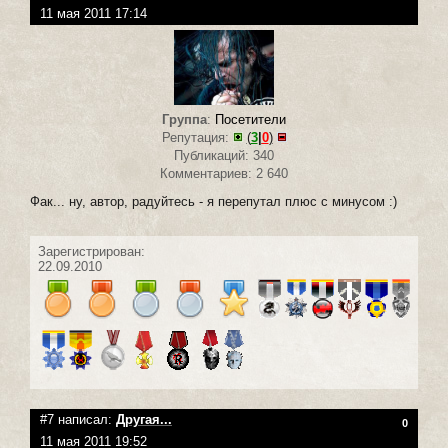
11 мая 2011 17:14
Группа
:
Посетители
Репутация:
(
3
|
0
)
Публикаций: 340
Комментариев: 2 640
Фак... ну, автор, радуйтесь - я перепутал плюс с минусом :)
Зарегистрирован:
22.09.2010
#7 написал:
Другая...
0
11 мая 2011 19:52