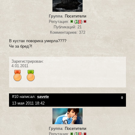
Группа
:
Посетители
Репутация:
(
1
|
0
)
Публикаций: 21
Комментариев: 372
В кустах повориха умерла????
Че за бред?!
Зарегистрирован:
4.01.2011
#10 написал:
savete
0
13 мая 2011 18:42
Группа
:
Посетители
Репутация:
(
1
|
0
)