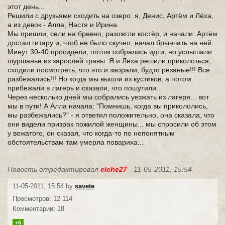
этот день...
Решили с друзьями сходить на озеро: я, Денис, Артём и Лёха,
а из девок - Алла, Настя и Ирина.
Мы пришли, сели на бревно, разожгли костёр, и начали: Артём
достал гитару и, чтоб не было скучно, начал брынчать на ней.
Минут 30-40 просидели, потом собрались идти, но услышали
шуршанье из зарослей травы. Я и Лёха решили приколоться,
сходили посмотреть, что это и заорали, будто резаные!!! Все
разбежались!!! Но когда мы вышли из кустиков, а потом
прибежали в лагерь и сказали, что пошутили...
Через несколько дней мы собрались уезжать из лагеря... вот
мы в пути! А Алла начала: "Помнишь, когда вы прикололись,
мы разбежались?" - я ответил положительно, она сказала, что
они видели призрак пожилой женщины... мы спросили об этом
у вожатого, он сказал, что когда-то по непонятным
обстоятельствам там умерла повариха...
Новость отредактировал
elche27
- 11-05-2011, 15:54
11-05-2011, 15:54 by
savete
Просмотров: 12 114
Комментарии: 18
+6