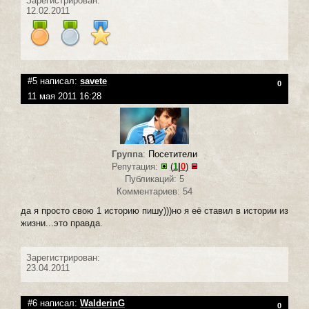
Зарегистрирован:
12.02.2011
#5 написал:
savete
0
11 мая 2011 16:28
Группа
:
Посетители
Репутация:
(
1
|
0
)
Публикаций: 5
Комментариев: 54
да я просто свою 1 историю пишу)))но я её ставил в истории из
жизни...это правда.
Зарегистрирован:
23.04.2011
#6 написал:
WalderinG
0