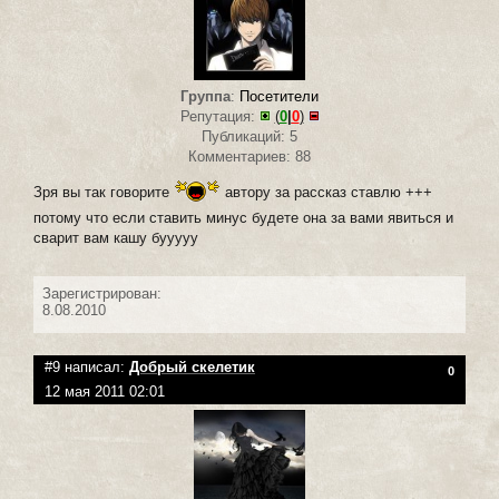
Группа
:
Посетители
Репутация:
(
0
|
0
)
Публикаций: 5
Комментариев: 88
Зря вы так говорите
автору за рассказ ставлю +++
потому что если ставить минус будете она за вами явиться и
сварит вам кашу бууууу
Зарегистрирован:
8.08.2010
#9 написал:
Добрый скелетик
0
12 мая 2011 02:01