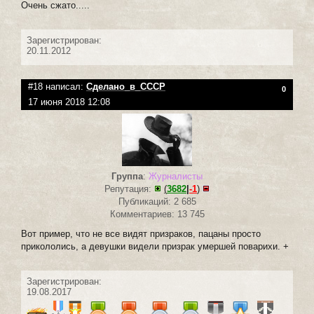
Очень сжато.....
Зарегистрирован:
20.11.2012
#18 написал:
Сделано_в_СССР
0
17 июня 2018 12:08
Группа
:
Журналисты
Репутация:
(
3682
|
-1
)
Публикаций: 2 685
Комментариев: 13 745
Вот пример, что не все видят призраков, пацаны просто
прикололись, а девушки видели призрак умершей поварихи. +
Зарегистрирован:
19.08.2017