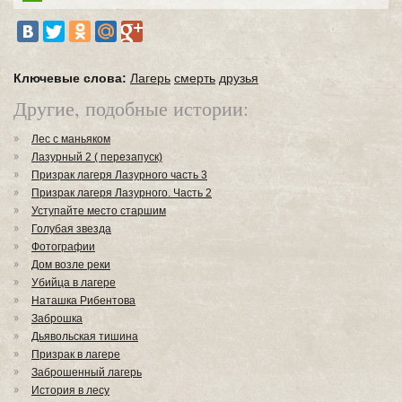
Ключевые слова:
Лагерь
смерть
друзья
Другие, подобные истории:
Лес с маньяком
Лазурный 2 ( перезапуск)
Призрак лагеря Лазурного часть 3
Призрак лагеря Лазурного. Часть 2
Уступайте место старшим
Голубая звезда
Фотографии
Дом возле реки
Убийца в лагере
Наташка Рибентова
Заброшка
Дьявольская тишина
Призрак в лагере
Заброшенный лагерь
История в лесу