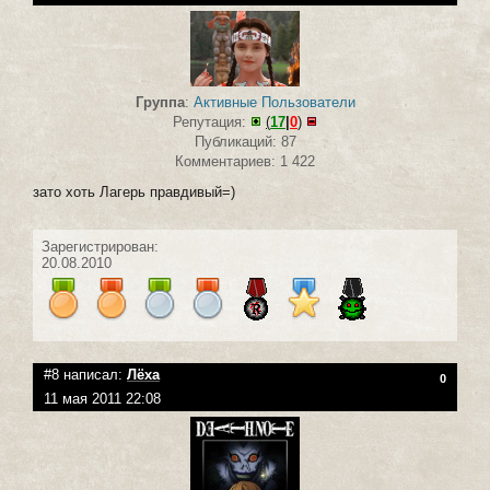
Группа
:
Активные Пользователи
Репутация:
(
17
|
0
)
Публикаций: 87
Комментариев: 1 422
зато хоть Лагерь правдивый=)
Зарегистрирован:
20.08.2010
#8 написал:
Лёха
0
11 мая 2011 22:08