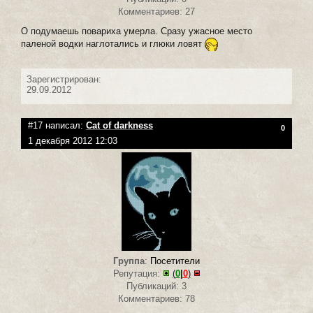
Комментариев: 27
О подумаешь повариха умерла. Сразу ужасное место
паленой водки наглотались и глюки ловят
Зарегистрирован:
29.09.2012
#17 написал:
Cat of darkness
0
1 декабря 2012 12:03
Группа
:
Посетители
Репутация:
(
0
|
0
)
Публикаций: 3
Комментариев: 78