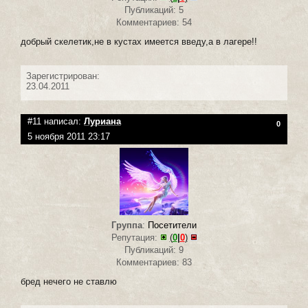
Публикаций: 5
Комментариев: 54
добрый скелетик,не в кустах имеется введу,а в лагере!!
Зарегистрирован:
23.04.2011
#11 написал:
Луриана
0
5 ноября 2011 23:17
Группа
:
Посетители
Репутация:
(
0
|
0
)
Публикаций: 9
Комментариев: 83
бред нечего не ставлю