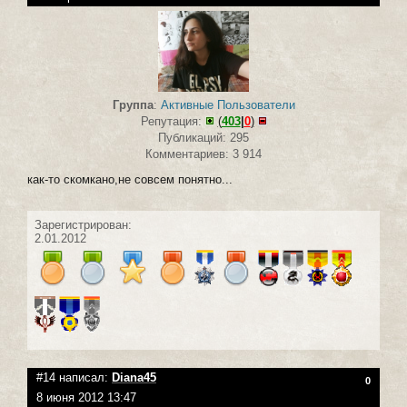
Группа
:
Активные Пользователи
Репутация:
(
403
|
0
)
Публикаций: 295
Комментариев: 3 914
как-то скомкано,не совсем понятно...
Зарегистрирован:
2.01.2012
#14 написал:
Diana45
0
8 июня 2012 13:47