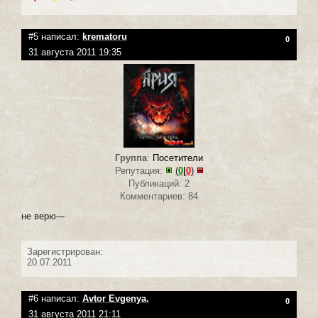
#5 написал:
krematoru
0
31 августа 2011 19:35
Группа
:
Посетители
Репутация:
(
0
|
0
)
Публикаций: 2
Комментариев: 84
не верю---
Зарегистрирован:
20.07.2011
#6 написал:
Avtor Evgenya.
0
31 августа 2011 21:11