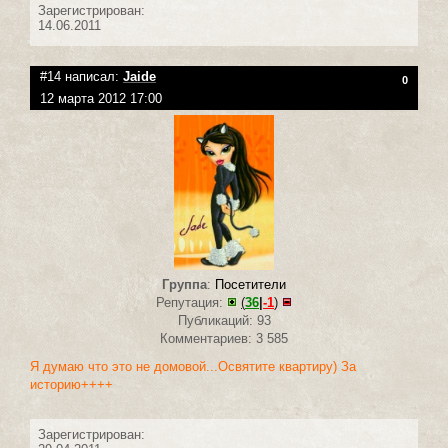
Зарегистрирован:
14.06.2011
#14 написал:
Jaide
0
12 марта 2012 17:00
Группа
:
Посетители
Репутация:
(
36
|
-1
)
Публикаций: 93
Комментариев: 3 585
Я думаю что это не домовой...Освятите квартиру) За
историю++++
Зарегистрирован: