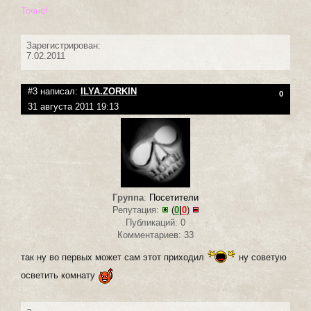
Точно!
Зарегистрирован:
7.02.2011
#3 написал:
ILYA.ZORKIN
0
31 августа 2011 19:13
Группа
:
Посетители
Репутация:
(
0
|
0
)
Публикаций: 0
Комментариев: 33
так ну во первых может сам этот приходил
ну советую
осветить комнату