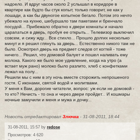
надоело. И вдруг часов около 2 услышал в коридоре в
квартире как будто бы стук копыт, только говорит, не как у
лошади, а как бы двуногое копытное бегало. Потом это нечто
убежало на кухню, шебуршало там пакетами и бренчало
посудой... Прибежало обратно к двери комнаты и начало
царапаться в дверь, пробуя ее открыть... Телевизор выключил
совсем, и сижу жду... Все стихло... Прошло долгих несколько
минут и я решил глянуть за дверь... Естественно никого там не
было. Осмотрел дверь на предмет следов от когтей - тоже
ничего... Решил, что домовой балует и пошел наливать ему
молока. Какого же было мое удивление, когда на утро (а
встает муж рано) молоко было разлито, хлеб с конфетками
лежал на полу...
Решили мы с ним в эту ночь вместе сторожить непрошеного
гостя. С иконами, святой водой и молитвами.
У меня к Вам, дорогие читатели, вопрос: уж если не домовой -
то кто? Нечисть - то она и через двери пройдет... И кошмары
ночные замучили и меня и мужа и дочку...
Новость отредактировал
Злючка
- 31-08-2011, 18:44
31-08-2011, 15:57 by
redose
Просмотров: 4 620