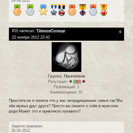
29.04.2011
#15 написал:
ТёмноеСолнце
0
22 ноября 2012 22:42
Группа
:
Посетители
Репутация:
(
0
|
0
)
Публикаций: 1
Комментариев: 97
Простите,но я поняла что у вас нетрадиционная семья,так?Вы
оба мужья друг друга? Просто вы пишите о себе в мужском
роде.Может это и привлекло лукавого?
Зарегистрирован:
26.04.2012