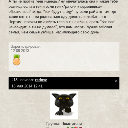
А ты че против геев имеешь? ну опечаталась она и какая тебе
разница если и геи и если геи х*ра они к церковникам
обратились? ах да: "геи будут в аду" ну если рай это там где
такие как ты - геи радоваться аду должны и любить его.
Чертям незачем не любить геев а ты любишь орать "бог вас
ненавидит, а ты не думало", что нам насрть лучше гейская
семья, чем семья уе*ища, насилующего свою дочь
Зарегистрирован:
12.09.2013
#18 написал:
redose
0
13 мая 2014 12:41
Группа
:
Посетители