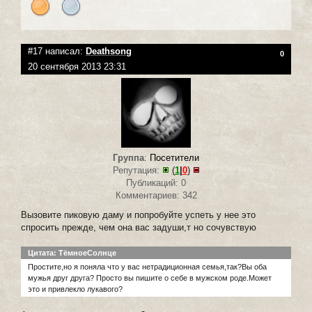
#17 написал:
Deathsong
0
20 сентября 2013 23:31
Группа
:
Посетители
Репутация:
(
1
|
0
)
Публикаций: 0
Комментариев: 342
Вызовите пиковую даму и попробуйте успеть у нее это
спросить прежде, чем она вас задуши,т но сочувствую
Цитата: ТёмноеСолнце
Простите,но я поняла что у вас нетрадиционная семья,так?Вы оба
мужья друг друга? Просто вы пишите о себе в мужском роде.Может
это и привлекло лукавого?