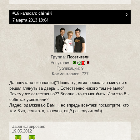
#16 написал:
chimiK
0
7 марта 2013 18:04
Группа
:
Посетители
Репутация:
(
0
|
0
)
Публикаций: 9
Комментариев: 737
Да попутала окончания))"Прошло долгих несколько минут и я
решил глянуть за дверь... Естественно никого там не было"
Почему же естественно?? Вполне кто-то мог быть. Или это Вы
себя так успокоили?
Ладно, одалживаю Вам
+
, но впредь всё-таки посмотрите, кто
там был, если это, конечно, ещё раз случится!))
Зарегистрирован:
19.05.2012