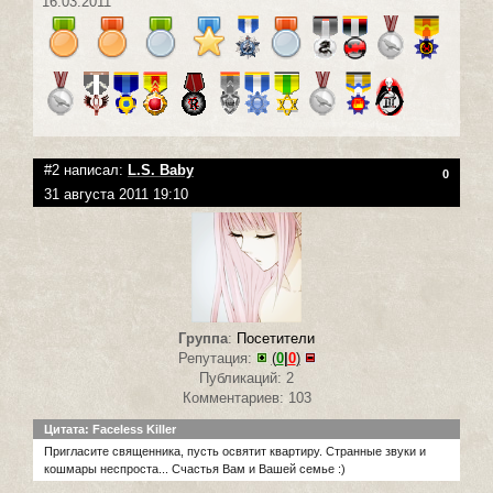
16.03.2011
#2 написал:
L.S. Baby
0
31 августа 2011 19:10
Группа
:
Посетители
Репутация:
(
0
|
0
)
Публикаций: 2
Комментариев: 103
Цитата: Faceless Killer
Пригласите священника, пусть освятит квартиру. Странные звуки и
кошмары неспроста... Счастья Вам и Вашей семье :)