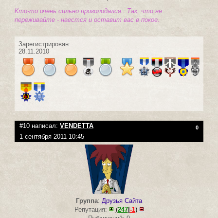
Кто-то очень сильно проголодался.. Так, что не
переживайте - наестся и оставит вас в покое.
Зарегистрирован:
28.11.2010
#10 написал:
VENDETTA
0
1 сентября 2011 10:45
Группа
:
Друзья Сайта
Репутация:
(
247
|
-1
)