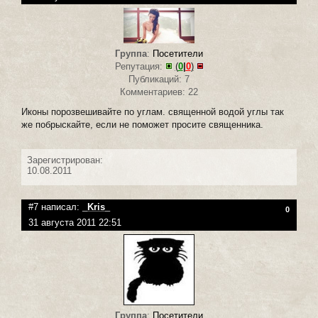
Группа
:
Посетители
Репутация:
(
0
|
0
)
Публикаций: 7
Комментариев: 22
Иконы порозвешивайте по углам. священной водой углы так
же побрыскайте, если не поможет просите священника.
Зарегистрирован:
10.08.2011
#7 написал:
_Kris_
0
31 августа 2011 22:51
Группа
:
Посетители