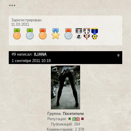
+++
Зарегистрирован:
11.03.2011
#9 написал:
ILIANA
0
1 сентября 2011 10:19
Группа
:
Посетители
Репутация:
(
0
|
0
)
Публикаций: 294
Комментариев: 2 378