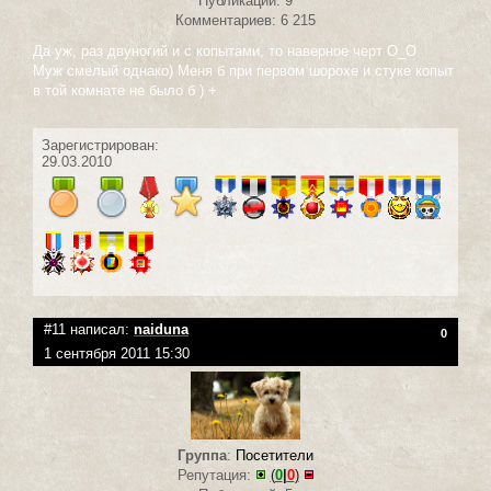
Публикаций: 9
Комментариев: 6 215
Да уж, раз двуногий и с копытами, то наверное черт О_О
Муж смелый однако) Меня б при первом шорохе и стуке копыт
в той комнате не было б ) +
Зарегистрирован:
29.03.2010
#11 написал:
naiduna
0
1 сентября 2011 15:30
Группа
:
Посетители
Репутация:
(
0
|
0
)