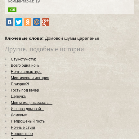
Комментарии: 19
+16
Ключевые слова:
Домовой
шумы
царапанье
Другие, подобные истории:
Стук-стук-стук
Всего одна ночь
Нечто в квартире
Мистическая история
Призрак?!
Гость под вечер
Цепочка
Моя мама рассказала...
И снова домовой...
Домовые
Непрошеный гость
Ночные стуки
Непонятное