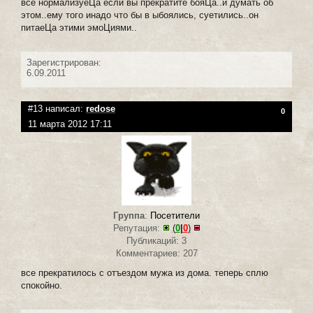
все нормализуеЦа если вы прекратите бояЦа..и думать об
этом..ему того инадо что бы в ыбоялись, суетились..он
питаеЦа этими эмоЦиями..
Зарегистрирован:
6.09.2011
#13 написал:
redose
0
11 марта 2012 17:11
Группа
:
Посетители
Репутация:
(
0
|
0
)
Публикаций: 3
Комментариев: 207
все прекратилось с отъездом мужа из дома. теперь сплю
спокойно.