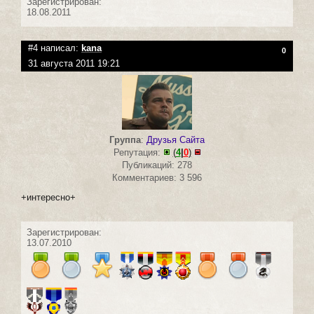
Зарегистрирован:
18.08.2011
#4 написал:
kana
0
31 августа 2011 19:21
Группа
:
Друзья Сайта
Репутация:
(
4
|
0
)
Публикаций: 278
Комментариев: 3 596
+интересно+
Зарегистрирован:
13.07.2010