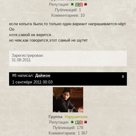
Репутация:
(
0
|
0
)
Публикаций: 1
Комментариев: 10
если копыта были,то только один вариант напрашивается-чёрт
Оо
хотя,самой не верится...
но чем,как говорится,этот самый не шутит
Зарегистрирован:
31.08.2011
#8 написал:
Даймон
0
1 сентября 2011 00:03
Группа
:
Нарушители
Репутация:
(
1
|
0
)
Публикаций: 178
Комментариев: 1 367