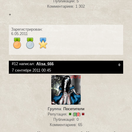
Публикаций: 5
Комментариев: 1 302
+
Зарегистрирован:
6.05.2011
#12 написал:
Alisa_666
0
7 сентября 2011 00:45
Группа
:
Посетители
Репутация:
(
0
|
0
)
Публикаций: 0
Комментариев: 65