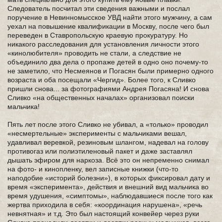
Следователь посчитал эти сведения важными и послал
поручение в Невинномысское УВД найти этого мужчину, а сам
уехал на повышение квалификации в Москву, после чего был
переведен в Ставропольскую краевую прокуратуру. Но
никакого расследования для установления личности этого
«кинолюбителя» проводить не стали, а следствие не
объединило два дела о пропаже детей в одно оно почему-то
не заметило, что Несмеянов и Погасян были примерно одного
возраста и оба посещали «Чергид». Более того, к Сливко
пришли снова... за фотографиями Андрея Погасяна! И снова
Сливко «на общественных началах» организовал поиски
мальчика!
Пять лет после этого Сливко не убивал, а «только» проводил
«несмертельные» эксперименты с мальчиками вешал,
удавливал веревкой, резиновым шлангом, надевал на голову
противогаз или полиэтиленовый пакет и даже заставлял
дышать эфиром для наркоза. Всё это он непременно снимал
на фото- и кинопленку, вел записные книжки (что-то
наподобие «историй болезни»), в которых фиксировал дату и
время «эксперимента», действия и внешний вид мальчика во
время удушения, «симптомы», наблюдавшиеся после того как
жертва приходила в себя: «координация нарушена», «речь
невнятная» и т.д. Это был настоящий конвейер через руки