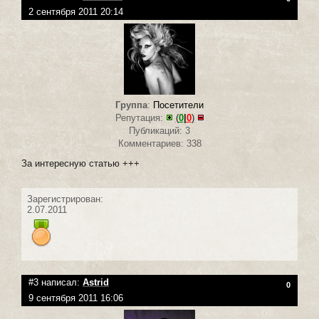
2 сентября 2011 20:14
Группа
:
Посетители
Репутация:
(
0
|
0
)
Публикаций: 3
Комментариев: 338
За интересную статью +++
Зарегистрирован:
2.07.2011
#3 написал:
Astrid
0
9 сентября 2011 16:06