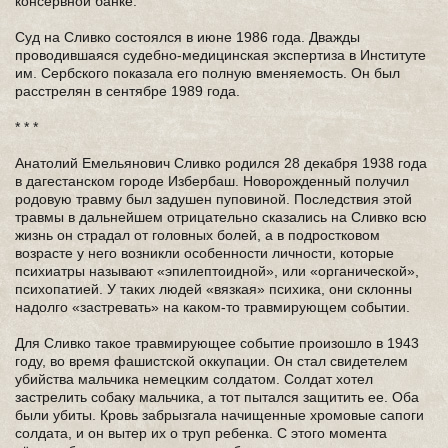
консервной банке.
Суд на Сливко состоялся в июне 1986 года. Дважды
проводившаяся судебно-медицинская экспертиза в Институте
им. Сербского показала его полную вменяемость. Он был
расстрелян в сентябре 1989 года.
* * *
Анатолий Емельянович Сливко родился 28 декабря 1938 года
в дагестанском городе Избербаш. Новорожденный получил
родовую травму был задушен пуповиной. Последствия этой
травмы в дальнейшем отрицательно сказались на Сливко всю
жизнь он страдал от головных болей, а в подростковом
возрасте у него возникли особенности личности, которые
психиатры называют «эпилептоидной», или «органической»,
психопатией. У таких людей «вязкая» психика, они склонны
надолго «застревать» на каком-то травмирующем событии.
Для Сливко такое травмирующее событие произошло в 1943
году, во время фашистской оккупации. Он стал свидетелем
убийства мальчика немецким солдатом. Солдат хотел
застрелить собаку мальчика, а тот пытался защитить ее. Оба
были убиты. Кровь забрызгала начищенные хромовые сапоги
солдата, и он вытер их о труп ребенка. С этого момента