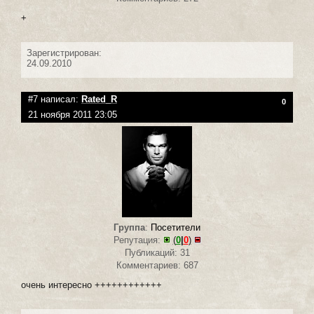
+
Зарегистрирован:
24.09.2010
#7 написал:
Rated_R
0
21 ноября 2011 23:05
Группа
:
Посетители
Репутация:
(
0
|
0
)
Публикаций: 31
Комментариев: 687
очень интересно ++++++++++++