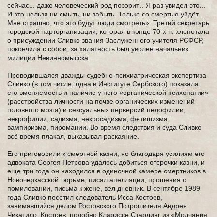
сейчас... даже человеческий род позорит... Я раз увидел это...
И это нельзя ни смыть, ни забыть. Только со смертью уйдёт...
Мне страшно, что это будут люди смотреть». Третий секретарь
городской парторганизации, которая в конце 70-х гг. хлопотала
о присуждении Сливко звания Заслуженного учителя РСФСР,
покончила с собой; за халатность был уволен начальник
милиции Невинномысска.
Проводившаяся дважды судебно-психиатрическая экспертиза
Сливко (в том числе, одна в Институте Сербского) показала
его вменяемость и наличие у него «органической психопатии»
(расстройства личности на почве органических изменений
головного мозга) и сексуальных перверсий педофилии,
некрофилии, садизма, некросадизма, фетишизма,
вампиризма, пиромании. Во время следствия и суда Сливко
всё время плакал, выказывал раскаяние.
Его приговорили к смертной казни, но благодаря усилиям его
адвоката Сергея Петрова удалось добиться отсрочки казни, и
еще три года он находился в одиночной камере смертников в
Новочеркасской тюрьме, писал апелляции, прошения о
помиловании, письма к жене, вел дневник. В сентябре 1989
года Сливко посетил следователь Исса Костоев,
занимавшийся делом Ростовского Потрошителя Андрея
Чикатило. Костоев, подобно Клариссе Старлинг из «Молчания