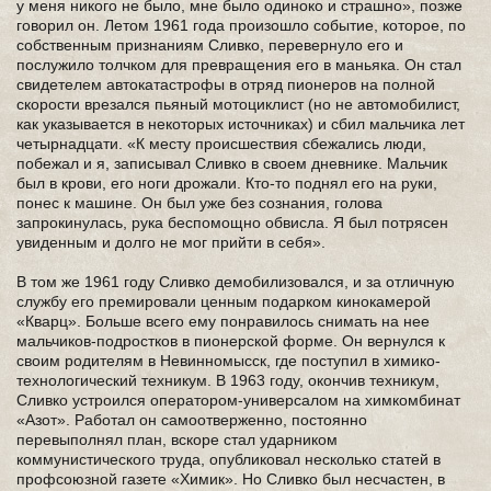
у меня никого не было, мне было одиноко и страшно», позже
говорил он. Летом 1961 года произошло событие, которое, по
собственным признаниям Сливко, перевернуло его и
послужило толчком для превращения его в маньяка. Он стал
свидетелем автокатастрофы в отряд пионеров на полной
скорости врезался пьяный мотоциклист (но не автомобилист,
как указывается в некоторых источниках) и сбил мальчика лет
четырнадцати. «К месту происшествия сбежались люди,
побежал и я, записывал Сливко в своем дневнике. Мальчик
был в крови, его ноги дрожали. Кто-то поднял его на руки,
понес к машине. Он был уже без сознания, голова
запрокинулась, рука беспомощно обвисла. Я был потрясен
увиденным и долго не мог прийти в себя».
В том же 1961 году Сливко демобилизовался, и за отличную
службу его премировали ценным подарком кинокамерой
«Кварц». Больше всего ему понравилось снимать на нее
мальчиков-подростков в пионерской форме. Он вернулся к
своим родителям в Невинномысск, где поступил в химико-
технологический техникум. В 1963 году, окончив техникум,
Сливко устроился оператором-универсалом на химкомбинат
«Азот». Работал он самоотверженно, постоянно
перевыполнял план, вскоре стал ударником
коммунистического труда, опубликовал несколько статей в
профсоюзной газете «Химик». Но Сливко был несчастен, в