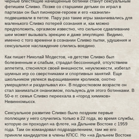
чёрные блестящие начищенные ботинки станут сексуальным
фетишем Сливко. Позже со старшими детьми он играл в
партизан он был пионером-героем и его «казнили»
подвешивали в петле. Пару раз такие игры заканчивались для
маленького Сливко потерей сознания и, как можно
предположить, оргазмом известно, что сильное сдавливание
шеи может вызывать эрекцию и даже эякуляцию. Видимо,
именно с того времени в сознании Сливко пытки, удушения и
сексуальное наслаждение слились воедино.
Как пишет Николай Модестов, «в детстве Сливко был
болезненным и слабым, страдал бессонницей, отсутствием
аппетита, стеснялся своей внешности, неуклюжести, избегал
шумных игр со сверстниками и спортивных занятий. Еще
школьником увлекся выращиванием кроликов, охотно
умерщвлял и разделывал их». В подростковом возрасте он
стал заниматься онанизмом, пользуясь для этого ботинками. В
50-е гг. семья Сливко переехала в «город химиков»
Невинномысск.
Сексуальное развитие Сливко было поздним первые
поллюции у него случились только в 22 года, во время службы,
которую он проходил на флоте, на Дальнем Востоке с 1959
года. Там он командовал подразделением, там же его
приняли кандидатом в члены КПСС. Но «на Дальнем Востоке