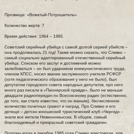
Прозвище: «Вожатый-Потрошитель».
Количество жертв: 7
Время действия: 1964 – 1985.
Советский серийный убийца с самой долгой серией убийств –
она продолжалась 21 год! Также можно сказать, что Сливко –
самый социально адаптированный отечественный серийный
убийца. Списком его заслуг и достижений можно
залюбоваться – он был ударником коммунистического труда,
членом КПСС, носил звание заслуженного учителя РСФСР
(хотя педагогического образования у него не было), был
депутатом городского совета народных депутатов, про него
много раз писали в «Пионерской правде», было не меньше
двадцати радиопередач по Всесоюзному радио (естественно,
до того, как стало известно, что он маньяк), бесчисленное
количество почетных грамот и наград. Про Сливко и его
детище – детско-юношеский туристический клуб «Чергид» -
знали все жители Невинномысска. В общем, самый
благонадежный и прекрасный советский гражданин.
Поэтому когда в декабре 1985 года Сливко арестовали, для