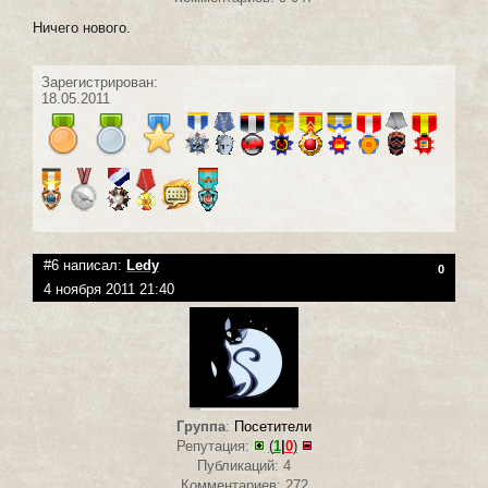
Ничего нового.
Зарегистрирован:
18.05.2011
#6 написал:
Ledy
0
4 ноября 2011 21:40
Группа
:
Посетители
Репутация:
(
1
|
0
)
Публикаций: 4
Комментариев: 272