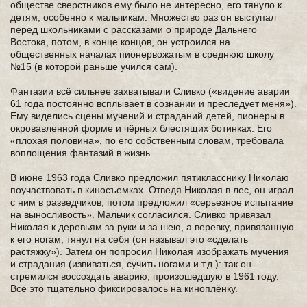
обществе сверстников ему было не интересно, его тянуло к
детям, особенно к мальчикам. Множество раз он выступал
перед школьниками с рассказами о природе Дальнего
Востока, потом, в конце концов, он устроился на
общественных началах пионервожатым в среднюю школу
№15 (в которой раньше учился сам).
Фантазии всё сильнее захватывали Сливко («видение аварии
61 года постоянно всплывает в сознании и преследует меня»).
Ему виделись сцены мучений и страданий детей, пионеры в
окровавленной форме и чёрных блестящих ботинках. Его
«плохая половина», по его собственным словам, требовала
воплощения фантазий в жизнь.
В июне 1963 года Сливко предложил пятикласснику Николаю
поучаствовать в киносъемках. Отведя Николая в лес, он играл
с ним в разведчиков, потом предложил «серьезное испытание
на выносливость». Мальчик согласился. Сливко привязал
Николая к деревьям за руки и за шею, а веревку, привязанную
к его ногам, тянул на себя (он называл это «сделать
растяжку»). Затем он попросил Николая изображать мучения
и страдания (извиваться, сучить ногами и т.д.): так он
стремился воссоздать аварию, произошедшую в 1961 году.
Всё это тщательно фиксировалось на киноплёнку.