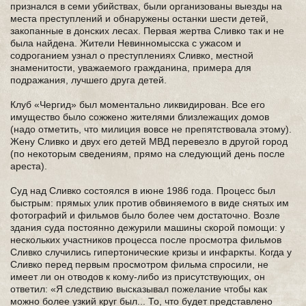
признался в семи убийствах, были организованы выезды на
места преступлений и обнаружены останки шести детей,
закопанные в донских лесах. Первая жертва Сливко так и не
была найдена. Жители Невинномысска с ужасом и
содроганием узнал о преступлениях Сливко, местной
знаменитости, уважаемого гражданина, примера для
подражания, лучшего друга детей.
Клуб «Чергид» был моментально ликвидирован. Все его
имущество было сожжено жителями близлежащих домов
(надо отметить, что милиция вовсе не препятствовала этому).
Жену Сливко и двух его детей МВД перевезло в другой город
(по некоторым сведениям, прямо на следующий день после
ареста).
Суд над Сливко состоялся в июне 1986 года. Процесс был
быстрым: прямых улик против обвиняемого в виде снятых им
фотографий и фильмов было более чем достаточно. Возле
здания суда постоянно дежурили машины скорой помощи: у
нескольких участников процесса после просмотра фильмов
Сливко случились гипертонические кризы и инфаркты. Когда у
Сливко перед первым просмотром фильма спросили, не
имеет ли он отводов к кому-либо из присутствующих, он
ответил: «Я следствию высказывал пожелание чтобы как
можно более узкий круг был... То, что будет представлено