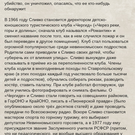
убийство, он уничтожил, опасаясь, что ее кто-нибудь
обнаружит.
В 1966 году Сливко становится директором детско-
юношеского туристического клуба «Чергид» («Через реки,
горы и долины»; сначала клуб назывался «Романтик» и
сменил название после того, как в нем случился пожар и он
был переведен в другое помещение). Клуб стал пользоваться
огромной популярностью среди невинномысских подростков.
Родители сами приводили к Сливко своих детей, чтобы
«уберечь их от влияния улицы». Сливко вынужден даже
отказывать в приёме из-за переполненности клуба. Члены
клуба ходили в многодневные походы по Ставропольскому
краю (в этих походах каждый год участвовало больше тысячи
детей и подростков), обучались собирать рюкзак, разводить
костёр, ставить палатку. При клубе работал фотокружок, где
дети учились фотографировать и снимать фильмы. О
«Чергиде» и Сливко стали говорить на совещаниях райкомов,
в ГорОНО и КрайОНО, писать в «Пионерской правде» (было
опубликовано около трёх десятков статей) и даже проводить
передачи по Всесоюзному радио. Вскоре Сливко становится
мастером спорта по горному туризму, его выбирают
депутатом Невинномысского горсовета, а в 1977 году ему
присуждается звание Заслуженного учителя РСФСР (притом,
что ни педагогического, ни вообще высшего образования у