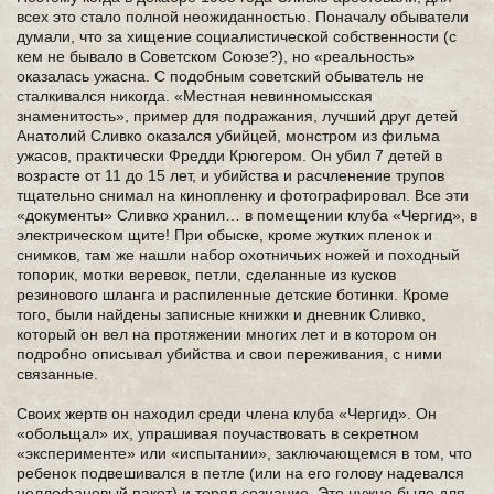
всех это стало полной неожиданностью. Поначалу обыватели
думали, что за хищение социалистической собственности (с
кем не бывало в Советском Союзе?), но «реальность»
оказалась ужасна. С подобным советский обыватель не
сталкивался никогда. «Местная невинномысская
знаменитость», пример для подражания, лучший друг детей
Анатолий Сливко оказался убийцей, монстром из фильма
ужасов, практически Фредди Крюгером. Он убил 7 детей в
возрасте от 11 до 15 лет, и убийства и расчленение трупов
тщательно снимал на кинопленку и фотографировал. Все эти
«документы» Сливко хранил… в помещении клуба «Чергид», в
электрическом щите! При обыске, кроме жутких пленок и
снимков, там же нашли набор охотничьих ножей и походный
топорик, мотки веревок, петли, сделанные из кусков
резинового шланга и распиленные детские ботинки. Кроме
того, были найдены записные книжки и дневник Сливко,
который он вел на протяжении многих лет и в котором он
подробно описывал убийства и свои переживания, с ними
связанные.
Своих жертв он находил среди члена клуба «Чергид». Он
«обольщал» их, упрашивая поучаствовать в секретном
«эксперименте» или «испытании», заключающемся в том, что
ребенок подвешивался в петле (или на его голову надевался
целлофановый пакет) и терял сознание. Это нужно было для