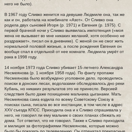
него не было).
В 1967 году Сливко женится на девушке Людмиле она, так же
как и он, работала на комбинате «Азот». От Сливко она
родила двух сыновей Игоря (р. 1971) и Евгения (р. 1975). С
первой брачной ночи у Сливко выявилась импотенция («моя
жена не вызывает во мне никаких желаний, хотя особенно не
раздражает», писал он в дневнике). С женой он не смог жить
нормальной половой жизнью, а после рождения Евгения он
вообще спал в отдельной от нее комнате. Людмила умрёт от
рака в 1998 году.
14 ноября 1973 года Сливко убивает 15-летнего Александра
Несмеянова (р. 1 ноября 1958 года). По факту пропажи
Несмеянова было возбуждено уголовное дело, проводились
поиски в донских лесах, водолазами обследовалось дно реки
Кубань, но никаких результатов это не принесло. Версией
следствия было даже похищение мальчика цыганами. Мать
Несмеянова сама ездила по всему Советскому Союзу в
поисках сына, писала во все инстанции, в том числе в адрес
XXV съезда КПСС. Приходила она и к Сливко спрашивала у
него, не говорил ли ему мальчик о своих планах сбежать из
дома. Тот ответил, что не говорил. Также к Сливко приходила
и милиция за фотографиями Несмеянова, которые можно
было бы показать по телевидению. Он отпечатал прекрасные