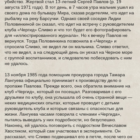
убийство. Жертвой стал 13-летний Сергей Павлов (р. 19
августа 1971 года). В тот день, в 7 часов утра мальчик ушел из
своего дома по бульвару Мира, сказав родителям, что идет на
рыбалку на реку Барсучки. Однако своей соседке Лидии
Половинкиной он сказал, что идет на встречу с руководителем
клуба «Чергид» Сливко и что тот будет его фотографировать
для «иллюстрированного журнала». Но к вечеру Павлов не
вернулся. Тогда Половинкина позвонила в «Чергид» и
спросила Сливко, не видел ли он мальчика. Сливко ответил,
что не видел, а на следующий день он уехал на Черное море
с группой воспитанников, и следователю побеседовать с ним
не удалось.
13 ноября 1985 года помощник прокурора города Тамара
Лангуева официально принимает к производству дело о
пропаже Павлова. Прежде всего, она обратила внимание на
клуб «Чергид», который он посещал. Разговаривая с его
друзьями по клубу, она услышала об очень странной вещи ―
неких медицинских опытах, которые проводит с детьми
руководитель клуба и которые связаны с опасностью для
жизни. Лангуева часами говорила с членами «Чергида»,
пытаясь выведать у них подробности, но безуспешно.
Наконец, ей удалось поговорить с подростком Вячеславом
Хвостиком, который сам участвовал в эксперименте. Он
рассказал, что Сливко подвешивал его в петле, после чего он