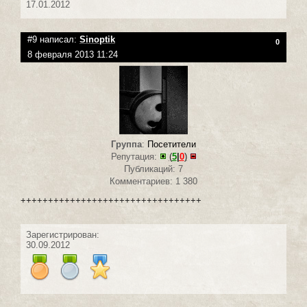
17.01.2012
#9 написал:
Sinoptik
0
8 февраля 2013 11:24
Группа
:
Посетители
Репутация:
(
5
|
0
)
Публикаций: 7
Комментариев: 1 380
+++++++++++++++++++++++++++++++++
Зарегистрирован:
30.09.2012