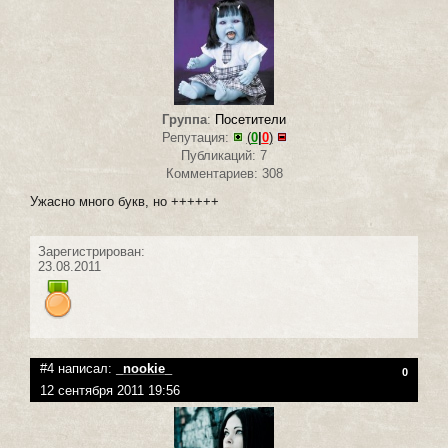
Группа
:
Посетители
Репутация:
(
0
|
0
)
Публикаций: 7
Комментариев: 308
Ужасно много букв, но ++++++
Зарегистрирован:
23.08.2011
#4 написал:
_nookie_
0
12 сентября 2011 19:56