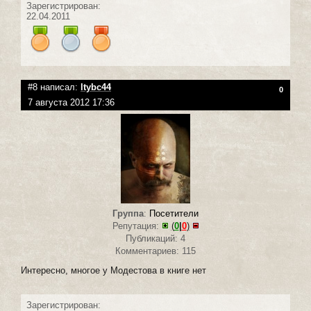
Зарегистрирован:
22.04.2011
#8 написал:
ltybc44
0
7 августа 2012 17:36
Группа
:
Посетители
Репутация:
(
0
|
0
)
Публикаций: 4
Комментариев: 115
Интересно, многое у Модестова в книге нет
Зарегистрирован: