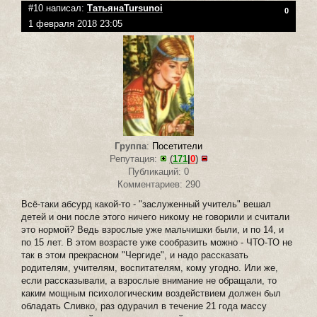
#10 написал:
ТатьянаTursunoi
0
1 февраля 2018 23:05
Группа
:
Посетители
Репутация:
(
171
|
0
)
Публикаций: 0
Комментариев: 290
Всё-таки абсурд какой-то - "заслуженный учитель" вешал
детей и они после этого ничего никому не говорили и считали
это нормой? Ведь взрослые уже мальчишки были, и по 14, и
по 15 лет. В этом возрасте уже сообразить можно - ЧТО-ТО не
так в этом прекрасном "Чергиде", и надо рассказать
родителям, учителям, воспитателям, кому угодно. Или же,
если рассказывали, а взрослые внимание не обращали, то
каким мощным психологическим воздействием должен был
обладать Сливко, раз одурачил в течение 21 года массу