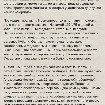
фотографии и, кроме того... организовал поиски в донских
лесах пропавшего мальчика, в которых участвовало до двухсот
членов «Чергида»!
Проходили месяцы, а Несмеянова так и не нашли, поэтому
дело о его пропаже закрыли. Но зимой 1974/75 в одной из
колоний заключенный Мадьяров, который был другом
Несмеянова, написал явку с повинной, в которой сознавался,
что это он убил подростка, а труп закопал на одном из
островов Кубани. Однако поиски трупа по схемам,
составленным Мадьяровым, снова ни к чему не привели.
Выяснилось, что заключенный не убивал мальчика, а просто
захотел «развеяться», прокатившись до Невинномысска.
Следствие снова зашло в тупик и было приостановлено.
11 мая 1975 года Сливко убивает свою третью жертву 11-
летнего учащегося пятого класса Андрея Погасяна. Буквально
за несколько дней до этого было закрыто дело о пропаже
Александра Несмеянова. 12 мая на городской набережной
были найдены школьный портфель и одежда Погасяна.
Тщательное обследование берегов и дна реки Кубань никаких
результатов не принесли. Допросив родителей Погасяна,
следователь узнал, что мальчик собирался «на киносъемки»,
которые проводил в донском лесу какой-то мужчина, и просил
мать специально для этого купить ему новые плавки.