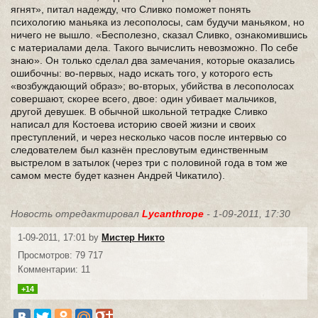
ягнят», питал надежду, что Сливко поможет понять
психологию маньяка из лесополосы, сам будучи маньяком, но
ничего не вышло. «Бесполезно, сказал Сливко, ознакомившись
с материалами дела. Такого вычислить невозможно. По себе
знаю». Он только сделал два замечания, которые оказались
ошибочны: во-первых, надо искать того, у которого есть
«возбуждающий образ»; во-вторых, убийства в лесополосах
совершают, скорее всего, двое: один убивает мальчиков,
другой девушек. В обычной школьной тетрадке Сливко
написал для Костоева историю своей жизни и своих
преступлений, и через несколько часов после интервью со
следователем был казнён пресловутым единственным
выстрелом в затылок (через три с половиной года в том же
самом месте будет казнен Андрей Чикатило).
Новость отредактировал
Lycanthrope
- 1-09-2011, 17:30
1-09-2011, 17:01 by
Мистер Никто
Просмотров: 79 717
Комментарии: 11
+14