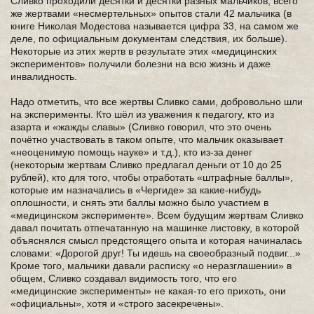
Сливко проходили десятки и десятки разных мальчиков, всего
же жертвами «несмертельных» опытов стали 42 мальчика (в
книге Николая Модестова называется цифра 33, на самом же
деле, по официальным документам следствия, их больше).
Некоторые из этих жертв в результате этих «медицинских
экспериментов» получили болезни на всю жизнь и даже
инвалидность.
Надо отметить, что все жертвы Сливко сами, добровольно шли
на эксперименты. Кто шёл из уважения к педагогу, кто из
азарта и «жажды славы» (Сливко говорил, что это очень
почётно участвовать в таком опыте, что мальчик оказывает
«неоценимую помощь науке» и т.д.), кто из-за денег
(некоторым жертвам Сливко предлагал деньги от 10 до 25
рублей), кто для того, чтобы отработать «штрафные баллы»,
которые им назначались в «Чергиде» за какие-нибудь
оплошности, и снять эти баллы можно было участием в
«медицинском эксперименте». Всем будущим жертвам Сливко
давал почитать отпечатанную на машинке листовку, в которой
объяснялся смысл предстоящего опыта и которая начиналась
словами: «Дорогой друг! Ты идешь на своеобразный подвиг...»
Кроме того, мальчики давали расписку «о неразглашении» в
общем, Сливко создавал видимость того, что его
«медицинские эксперименты» не какая-то его прихоть, они
«официальны», хотя и «строго засекречены».