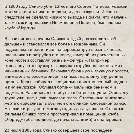
В 1980 году Сливко убил 13-летнего Сергея Фатнева. Розыски
мальчика опять ничего не дали, и дело закрыли. И снова
следствие не сделало никакого вывода из факта, что мальчик,
так же как и пропавшие Несмеянов и Погасян, был членом
клуба «Чергид»!
В своих играх с трупом Сливко каждый раз заходил «всё
дальше» и становился всё более изощрённым. Он
подвешивал и растягивал на верёвках труп в разных позах,
распиливал и разрубал его перед камерой, из расчлененных
конечностей составлял разные «фигуры». Например,
отрезанную голову жертвы окружал отрубленными ногами в
начищенных ботинках. Вскрывал брюшную и грудную полости,
внимательно рассматривал и снимал на плёнку внутренние
органы. Кровь собирал в специально приготовленный поддон
и пил её ложкой. Обливал ботинки мальчика бензином и
поджигал. Распиливал его обутые в ботинки ступни. Отрезал у
трупа уши, нос, щеки, вырезал глаза. Отрезанные гениталии
жертв он засаливал в обычной стеклянной консервной банке.
На такие игры у него могло уходить до двух часов. Отснятые
фильмы Сливко потом просматривал в помещении клуба
«Чергид» (обычно днём, до начала занятий) и онанировал.
23 июля 1985 года Сливко совершает свое последнее