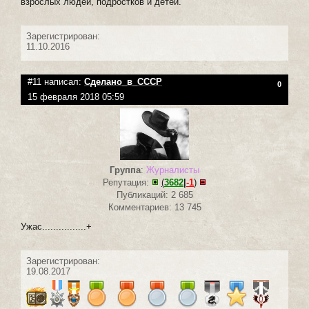
взрослых людей, подростков и детей.
Зарегистрирован:
11.10.2016
#11 написал:
Сделано_в_СССР
0
15 февраля 2018 05:59
Группа
:
Журналисты
Репутация:
(
3682
|
-1
)
Публикаций: 2 685
Комментариев: 13 745
Ужас................+
Зарегистрирован:
19.08.2017