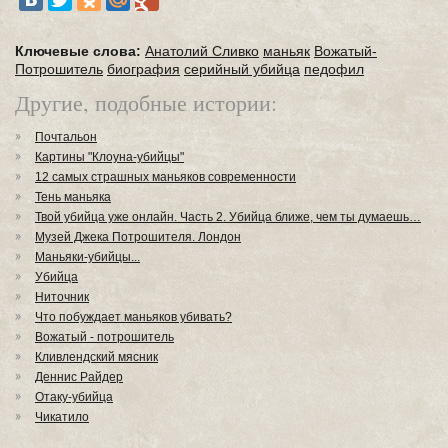
Ключевые слова:
Анатолий Сливко
маньяк
Вожатый-
Потрошитель
биография
серийный убийца
педофил
Другие, подобные истории:
Почтальон
Картины "Клоуна-убийцы"
12 самых страшных маньяков современности
Тень маньяка
Твой убийца уже онлайн. Часть 2. Убийца ближе, чем ты думаешь…
Музей Джека Потрошителя. Лондон
Маньяки-убийцы...
Убийца
Ниточник
Что побуждает маньяков убивать?
Вожатый - потрошитель
Кливлендский мясник
Деннис Райдер
Отаку-убийца
Чикатило