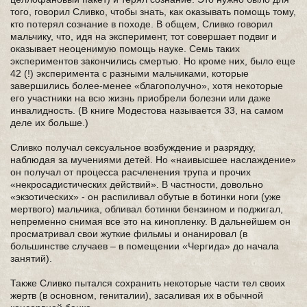
того, говорил Сливко, чтобы знать, как оказывать помощь тому,
кто потерял сознание в походе. В общем, Сливко говорил
мальчику, что, идя на эксперимент, тот совершает подвиг и
оказывает неоценимую помощь науке. Семь таких
экспериментов закончились смертью. Но кроме них, было еще
42 (!) эксперимента с разными мальчиками, которые
завершились более-менее «благополучно», хотя некоторые
его участники на всю жизнь приобрели болезни или даже
инвалидность. (В книге Модестова называется 33, на самом
деле их больше.)
Сливко получал сексуальное возбуждение и разрядку,
наблюдая за мучениями детей. Но «наивысшее наслаждение»
он получал от процесса расчленения трупа и прочих
«некросадистических действий». В частности, довольно
«экзотических» - он распиливал обутые в ботинки ноги (уже
мертвого) мальчика, обливал ботинки бензином и поджигал,
непременно снимая все это на кинопленку. В дальнейшем он
просматривал свои жуткие фильмы и онанировал (в
большинстве случаев – в помещении «Чергида» до начала
занятий).
Также Сливко пытался сохранить некоторые части тел своих
жертв (в основном, гениталии), засаливая их в обычной