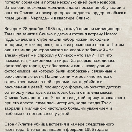
потерял сознание и потом несколько дней был нездоров.
Затем еще несколько мальчиков дали показания об участии в
опытах Сливко, и прокурор города подписал ордер на обыск в
помещении «Чергида» и в квартире Сливко.
Вечером 28 декабря 1985 года в клуб пришли милиционеры.
Там шли занятия Сливко с детьми готовил встречу Нового
года. Сначала в клубе нашли набор ножей, походные
топорики, мотки веревок, петли из резинового шланга. Потом
один из милиционеров указал на дверь с табличкой «Не
влезай убьет!» и спросил у Сливко: «Что там?» Тот, что
называется, «изменился в лице». За дверью находилась
фотолаборатория, где обнаружили кипы шокирующих
фотоснимков, на которых были изображены связанные и
расчлененные дети. Нашли сотни метров кинопленки с
запечатленными на ней сценами пыток, убийств и
расчленения детей, пионерскую форму, множество детских
ботинок, у некоторых из которых были отпилены мыски.
Сливко был арестован. У одного из детей, присутствовавшего
при его аресте, случилась истерика, когда «дядю Толю
забрали в милицию»: настолько большим уважением и
любовью он пользовался у детей.
Свое 47-летие убийца встретил в камере следственного
изолятора. В течение января и февраля 1986 года он