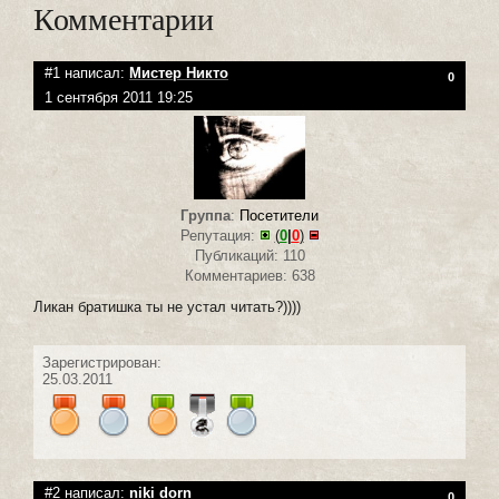
Комментарии
#1 написал:
Мистер Никто
0
1 сентября 2011 19:25
Группа
:
Посетители
Репутация:
(
0
|
0
)
Публикаций: 110
Комментариев: 638
Ликан братишка ты не устал читать?))))
Зарегистрирован:
25.03.2011
#2 написал:
niki dorn
0