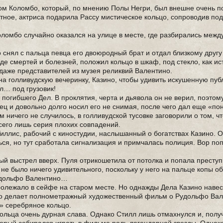
сом Коломбо, который, по мнению Полы Негри, был внешне очень п
тное, актриса подарила Рассу мистическое кольцо, сопроводив по
оломбо случайно оказался на улице в месте, где разбирались межд
снял с пальца певца его двоюродный брат и отдал близкому другу
еде смертей и болезней, положил кольцо в шкаф, под стекло, как и
, даже представителей из музея реликвий Валентино.
на голливудскую вечеринку, Казино, чтобы удивить искушенную пуб
ал… под грузовик!
погибшего Дел. В проклятия, черта и дьявола он не верил, поэтом
ец и довольно долго носил его не снимая, после чего дал еще «по
 ничего не случилось, в голливудской тусовке заговорили о том, ч
всего лишь серия плохих совпадений.
ллис, рабочий с киностудии, наслышанный о богатствах Казино. О
ься, но тут сработала сигнализация и примчалась полиция. Вор по
й выстрел вверх. Пуля отрикошетила от потолка и попала престу
м не было ничего удивительного, поскольку у него на пальце копы 
Рудольфо Валентино…
ролежало в сейфе на старом месте. Но однажды Дела Казино наве
то делает полнометражный художественный фильм о Рудольфо Вал
» серебряное кольцо.
ольца очень дурная слава. Однако Стилл лишь отмахнулся и, полу