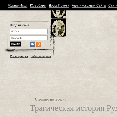
Журнал 4stor
Юзербары
Доска Почета
Администрация Сайта
Стати
Вход на сайт
Регистрация
Забыли пароль
Страшно интересно
Трагическая история Р