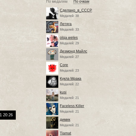
По медалям
По очкам
Сделано_в_СССР
Медалей: 38
Летяга
Медалей: 33
olqa.weles
Медалей: 29
Дезмонд Майлс
Медалей: 27
Core
Медалей: 23
Кукла Мрака
Медалей: 22
kusi
Медалей: 21
Faceless Killer
Медалей: 21
1 20:26
димик
Медалей: 21
Tiamat