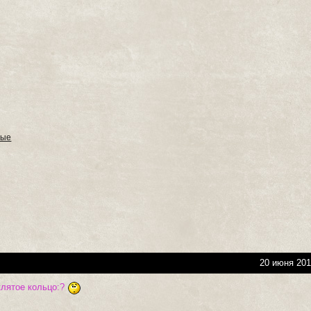
ные
20 июня 201
клятое кольцо:?