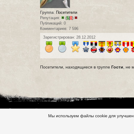
Группа
:
Посетители
Репутация:
(
6
|
0
)
Публикаций: 0
Комментариев: 7 596
Зарегистрирован: 28.12.2012
Посетители, находящиеся в группе
Гости
, не 
Все это на сайте
Copyright 2009-2026 ©
Страшные истории
Мы используем файлы cookie для улучшени
Возрастная категория: 18+