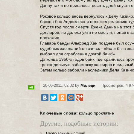
передал его молодому актеру Джеку Данну, ко
Данну так и не пришлось: десять дней спустя о
Роковое кольцо вновь вернулось к Делу Казино
банков Лос-Анджелеса и положил реликвию ту
Спустя год после смерти Джека Данна на этот
долларов, но далеко уйти не смогли, попав в з
прохожих.
Главарь банды Альфред Хан позднее был осуж
судебных заседаний он заявил: «Если бы я зна
выбрал для ограбления другой банк!»
До конца 1960-х годов банк, где хранилось пр
трехнедельную забастовку кассиров и сильны
Затем кольцо забрали наследники Дела Казино, 
20-06-2011, 02:32 by
Миледи
Просмотров: 4 97
+6
Ключевые слова:
кольцо
проклятие
Другие, подобные истории:
Необъяснимый случай