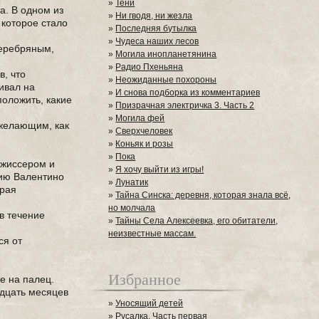
»
Тени
а. В одном из
»
Ни гводя, ни жезла
 которое стало
»
Последняя бутылка
»
Чудеса наших лесов
серебряным,
»
Могила инопланетянина
»
Радио Пхеньяна
в, что
»
Неожиданные похороны
ивал на
»
И снова подборка из комментариев
положить, какие
»
Призрачная электричка 3. Часть 2
»
Могила фей
 желающим, как
»
Сверхчеловек
»
Коньяк и розы
»
Пока
ежиссером и
»
Я хочу выйти из игры!
тию Валентино
»
Лунатик
орая
»
Тайна Синска: деревня, которая знала всё,
но молчала
в течение
»
Тайны Села Алексеевка, его обитатели,
неизвестные массам.
ся от
Избранное
е на палец.
адцать месяцев
»
Уносящий детей
»
Русалка. Часть первая