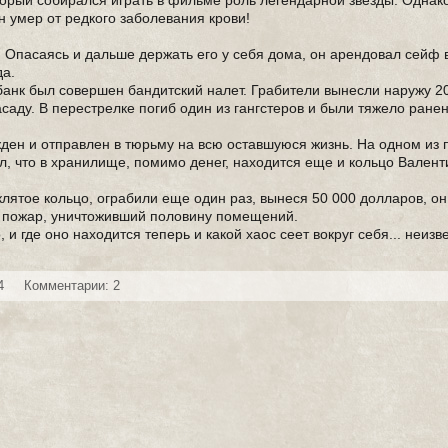
торый собирался играть в фильме роль легендарной звезды. Однак
н умер от редкого заболевания крови!
. Опасаясь и дальше держать его у себя дома, он арендовал сейф 
да.
 банк был совершен бандитский налет. Грабители вынесли наружу 2
асаду. В перестрелке погиб один из гангстеров и были тяжело ране
ден и отправлен в тюрьму на всю оставшуюся жизнь. На одном из 
л, что в хранилище, помимо денег, находится еще и кольцо Валент
оклятое кольцо, ограбили еще один раз, вынеся 50 000 долларов, о
й пожар, уничтоживший половину помещений.
и где оно находится теперь и какой хаос сеет вокруг себя... неизв
4
Комментарии: 2