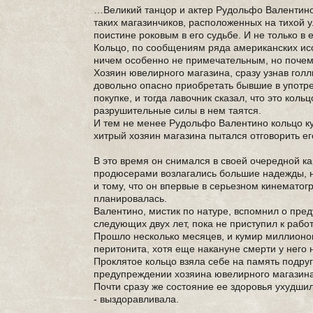
…Великий танцор и актер Рудольфо Валентино 
таких магазинчиков, расположенных на тихой у
поистине роковым в его судьбе. И не только в
Кольцо, по сообщениям ряда американских исс
ничем особенно не примечательным, но почему
Хозяин ювелирного магазина, сразу узнав голл
довольно опасно приобретать бывшие в употр
покупке, и тогда лавочник сказал, что это кол
разрушительные силы в нем таятся.
И тем не менее Рудольфо Валентино кольцо ку
хитрый хозяин магазина пытался отговорить его
В это время он снимался в своей очередной к
продюсерами возлагались большие надежды, не
и тому, что он впервые в серьезном кинемато
планировалась.
Валентино, мистик по натуре, вспомнил о пред
следующих двух лет, пока не приступил к раб
Прошло несколько месяцев, и кумир миллионов
перитонита, хотя еще накануне смерти у него 
Проклятое кольцо взяла себе на память подр
предупреждении хозяина ювелирного магазина 
Почти сразу же состояние ее здоровья ухудши
- выздоравливала.