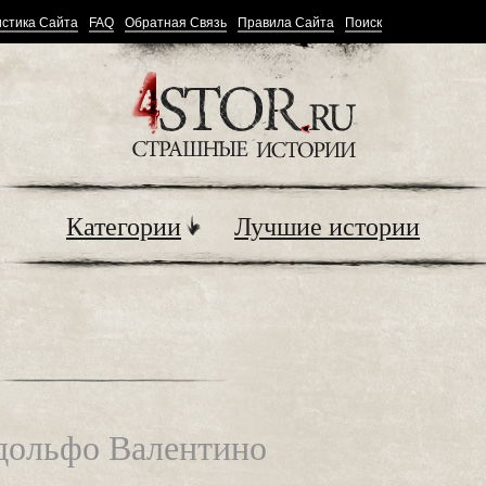
стика Сайта
FAQ
Обратная Связь
Правила Сайта
Поиск
Категории
Лучшие истории
удольфо Валентино