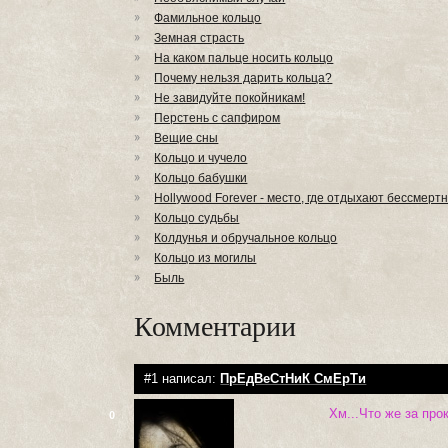
Фамильное кольцо
Земная страсть
На каком пальце носить кольцо
Почему нельзя дарить кольца?
Не завидуйте покойникам!
Перстень с сапфиром
Вещие сны
Кольцо и чучело
Кольцо бабушки
Hollywood Forever - место, где отдыхают бессмерт
Кольцо судьбы
Колдунья и обручальное кольцо
Кольцо из могилы
Быль
Комментарии
#1 написал:
ПрЕдВеСтНиК СмЕрТи
Хм...Что же за про
0