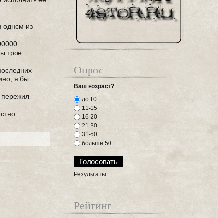
о исполнить ее
в одном из
00000
ны трое
Опрос
последних
ино, я бы
Ваш возраст?
н пережил
до 10
11-15
естно.
16-20
21-30
31-50
больше 50
Результаты
Рейтинг