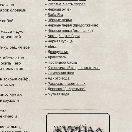
»
Русалка. Часть вторая
охож на
»
Чёрный ручей
дарок словами:
»
Баба Яга
»
Чёрные перья
у собой
»
Чёрные перья (продолжение)
»
Чёрные перья (окончание)
 Расса - Джо
»
Ангел, Черт и Врач
сторический
»
Черная курица
»
Ырка
лику, решил все
»
Двоедушник
»
Хранитель
у, абсолютно
»
Противная бабка
носить» его
»
Как нечистый к вдове сватался
то проклятия
»
Симфония Шоа
»
Ад - это вода
н вскрыл сейф,
»
Рассказы о мертвецах
пытался
»
Деревня "Добренькое"
»
Мутная вода
пнику прямо
обнаружили
стил
ентино и
чив кольцо,