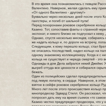
В это время она познакомилась с певцом Рас
Валентино. Наверное, желая сделать ему прия
«От одного Валентино - другому!»
Буквально через несколько дней после этого К
гангстеры, и погиб от шальной пули!
Перед похоронами роковое серебряное кольцо 
Казино. Тот, сопоставив факты о странной чер
экспонат, и никого близко не подпускал к нему
Однако, спустя несколько месяцев, собираясь 
же надеть кольцо и, по дороге на встречу, поп
Следующим, к кому перешло кольцо, стал брат 
не опасаясь последствий, надел кольцо на пал
одному знакомому коллекционеру. Когда и с ним
кольца не существует и череда смертей - это 
Однажды в дом Дела забрался некий Джеймс Уи
выгреб оттуда все ценности и собирался скрыт
бежать.
Один из полицейских сделал предупредительны
под левую лопатку, в сердце. Наверное, в это
взятое в сейфе роковое серебряное кольцо 
Много лет после этого происшествия кольцо п
кинопродюсер Эдвард Стилл. Он рассказал, ч
попросил дать ему на время съемок «то самое
Казино честно предупредил продюсера, что у к