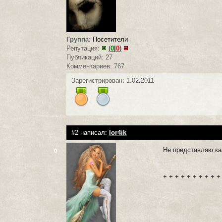
Группа
:
Посетители
Репутация:
(
0
|
0
)
Публикаций: 27
Комментариев: 767
Зарегистрирован: 1.02.2011
#2 написал:
lor4ik
Не представляю как
0
+ + + + + + + + + +