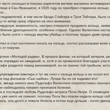
часто посещал в поисках раритетов мелкие магазины антиквариат
лице в Сан-Франциско, в 1920 году он приобрел старинное кольцо,
 его…
ледователей, в том числе Брэда Стайгера и Троя Тейлора, было 
-то актер сразу обратил на него внимание.
ивудскую знаменитость, наотрез отказался продавать кольцо, заяви
еблении драгоценности, особенно старые. Однако Валентино наста
ьцо было снято с пальца жертвы убийцы и поэтому трудно даже пред
пил и стал постоянно носить на пальце, охотно рассказывая всем
 от покупки.
артине «Молодой раджа». В прокате фильм, на который актером, р
 оправдал их ожиданий, и, хотя и не провалился благодаря учас
графе разделся перед кинокамерой, он не принес той прибыли, кот
упреждении ювелира и тут же снял с пальца кольцо и не носил его 
оте над фильмом «Сын шейха». Лучше бы он не надевал его!
, звезда немого кино Рудольфо Валентино скоропостижно скончал
не наблюдалось никаких признаков болезни.
уга и последняя любовь Рудольфо актриса Пола Негри. О зловещем
уже никто не помнил, поэтому Пола без опаски надела кольцо себ
лось, она долго и тяжело болела и потом еще дольше - почти двен