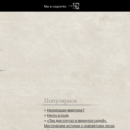
-->
Мы в соцсетях:
Популярное
»
Нехорошая квартира?
»
Нечто в поле
»
«Три дня плутал и вернулся седой».
Мистические истории о нововятских лесах