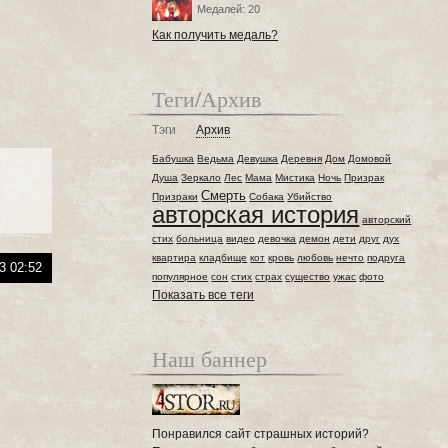
Медалей: 20
Как получить медаль?
Теги/Архив
Тэги
Архив
Бабушка
Ведьма
Девушка
Деревня
Дом
Домовой
Душа
Зеркало
Лес
Мама
Мистика
Ночь
Призрак
Смерть
Призраки
Собака
Убийство
авторская история
авторский
стих
больница
видео
девочка
демон
дети
друг
дух
квартира
кладбище
кот
кровь
любовь
нечто
подруга
3 02:52
популярное
сон
стих
страх
существо
ужас
фото
Показать все теги
Наш баннер
Понравился сайт страшных историй?