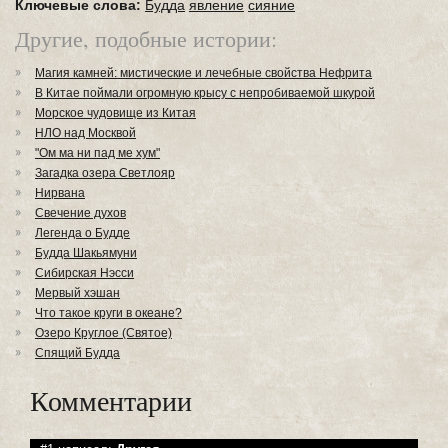
Ключевые слова:
Будда
явление
сияние
Другие, подобные истории:
Магия камней: мистические и лечебные свойства Нефрита
В Китае поймали огромную крысу с непробиваемой шкурой
Морское чудовище из Китая
НЛО над Москвой
"Ом ма ни пад ме хум"
Загадка озера Светлояр
Нирвана
Свечение духов
Легенда о Будде
Будда Шакьямуни
Сибирская Нэсси
Мервый хэшан
Что такое круги в океане?
Озеро Круглое (Святое)
Спящий Будда
Комментарии