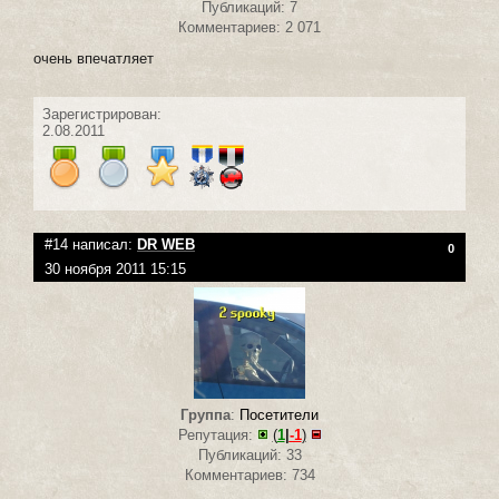
Публикаций: 7
Комментариев: 2 071
очень впечатляет
Зарегистрирован:
2.08.2011
#14 написал:
DR WEB
0
30 ноября 2011 15:15
Группа
:
Посетители
Репутация:
(
1
|
-1
)
Публикаций: 33
Комментариев: 734