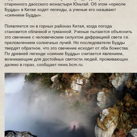
старинного даосского монастыря Юньтай. Об этом «ореоле
Будды» в Китае ходят легенды, а ученые его называют
«сиянием Будды».
Появляется он в горных районах Китая, когда погода
становится облачной и туманной. Ученые пытаются объяснить
это свечение с человеческим силуэтом дифракцией света т.е.
преломлением солнечных лучей. Но последователи Будды
твердят обратное, что это свечение исходит от лба божества.
По древней легенде «сияние Будды» считается явлением,
возникающим для достойных святости людей, проживающих
далеко в горах, сообщает news.bcm.ru.