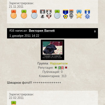
Зарегистрирован:
21.11.2011
#16 написал:
Виктория Barnett
0
1 декабря 2011 14:22
Группа
:
Нарушители
Репутация:
(
0
|
0
)
Публикаций: 0
Комментариев: 313
Шикарное фото!!! +++++++++++++++
Зарегистрирован:
22.02.2011