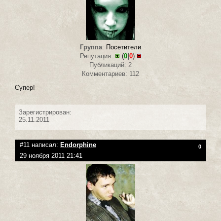
Группа
:
Посетители
Репутация:
(
0
|
0
)
Публикаций: 2
Комментариев: 112
Супер!
Зарегистрирован:
25.11.2011
#11 написал:
Endorphine
0
29 ноября 2011 21:41