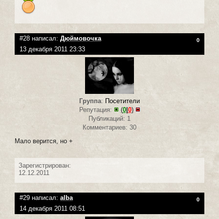
#28 написал:
Дюймовочка
0
13 декабря 2011 23:33
Группа
:
Посетители
Репутация:
(
0
|
0
)
Публикаций: 1
Комментариев: 30
Мало верится, но +
Зарегистрирован:
12.12.2011
#29 написал:
alba
0
14 декабря 2011 08:51