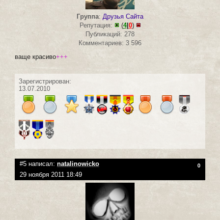
Группа
:
Друзья Сайта
Репутация:
(
4
|
0
)
Публикаций: 278
Комментариев: 3 596
ваще красиво
+++
Зарегистрирован:
13.07.2010
#5 написал:
natalinowicko
0
29 ноября 2011 18:49