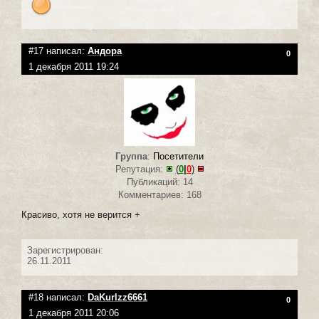
#17 написал:
Андора
0
1 декабря 2011 19:24
Группа
:
Посетители
Репутация:
(
0
|
0
)
Публикаций: 14
Комментариев: 168
Красиво, хотя не верится +
Зарегистрирован:
26.11.2011
#18 написал:
DaKurlzz6661
0
1 декабря 2011 20:06