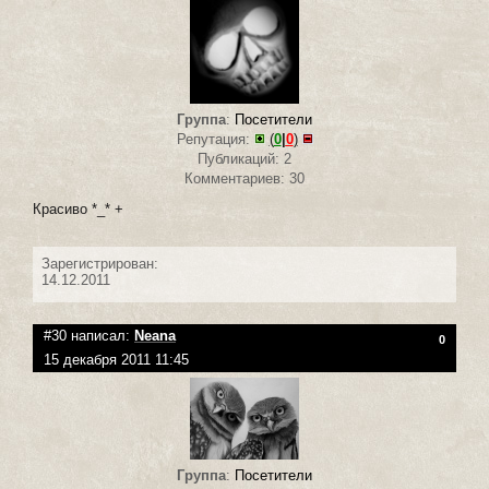
Группа
:
Посетители
Репутация:
(
0
|
0
)
Публикаций: 2
Комментариев: 30
Красиво *_* +
Зарегистрирован:
14.12.2011
#30 написал:
Neana
0
15 декабря 2011 11:45
Группа
:
Посетители