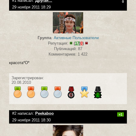
#1 написал:
Другая...
0
29 ноября 2011 18:29
Группа
:
Активные Пользователи
Репутация:
(
17
|
0
)
Публикаций: 87
Комментариев: 1 422
красота*О*
Зарегистрирован:
20.08.2010
#2 написал:
Peekaboo
+1
29 ноября 2011 18:30