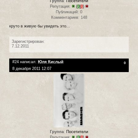
Группа
:
Посетители
Репутация:
(
0
|
0
)
Публикаций: 0
Комментариев: 148
круто в живую бы увидеть это...
Зарегистрирован:
7.12.2011
#24 написал:
Юля Кислый
0
8 декабря 2011 12:07
Группа
:
Посетители
Репутация:
(
0
|
0
)