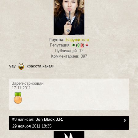
Группа
:
Нарушители
Репутация:
(
0
|
0
)
Публикаций: 12
Комментариев: 397
уау
красота какая+
Зарегистрирован:
17.11.2011
#3 написал:
Jon Black J.R.
0
29 ноября 2011 18:35