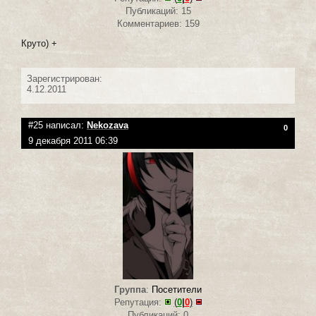
Публикаций: 15
Комментариев: 159
Круто) +
Зарегистрирован:
4.12.2011
#25 написал:
Nekozava
0
9 декабря 2011 06:39
Группа
:
Посетители
Репутация:
(
0
|
0
)
Публикаций: 0