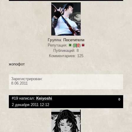
Группа
:
Посетители
Репутация:
(
0
|
0
)
Публикаций: 8
Комментариев: 125
жопофот
Зарегистрирован:
8.06.2011
#19 написал:
Keiyoshi
0
2 декабря 2011 12:12