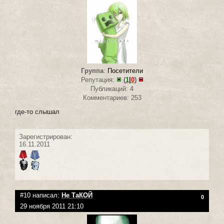
Группа
:
Посетители
Репутация:
(
1
|
0
)
Публикаций: 4
Комментариев: 253
где-то слышал
Зарегистрирован:
16.11.2011
#10 написал:
Не ТаКОЙ
0
29 ноября 2011 21:10