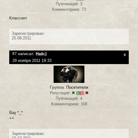
Публикаций: 3
Комментариев: 73
Классно+
Зарегистрирован:
25.08.2011
#7 написал:
Найс)
0
29 ноября 2011 19:33
Группа
:
Посетители
Репутация:
(
0
|
0
)
Публикаций: 4
Комментариев: 168
Вау *_*
++
Зарегистрирован: