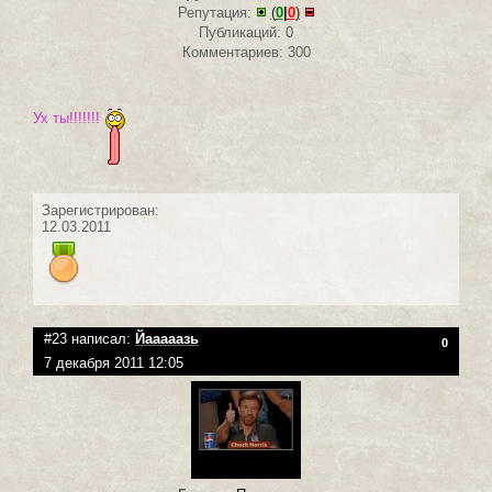
Репутация:
(
0
|
0
)
Публикаций: 0
Комментариев: 300
Ух ты!!!!!!!
Зарегистрирован:
12.03.2011
#23 написал:
Йааааазь
0
7 декабря 2011 12:05