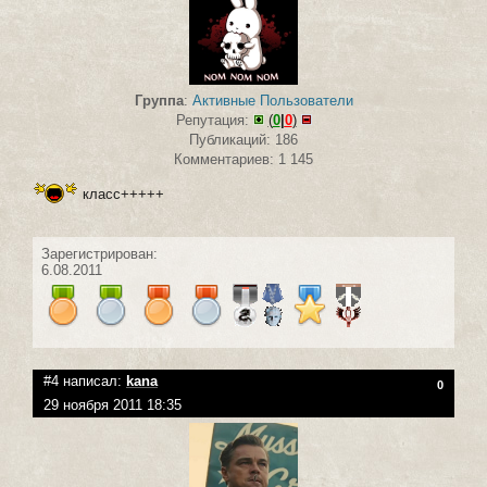
Группа
:
Активные Пользователи
Репутация:
(
0
|
0
)
Публикаций: 186
Комментариев: 1 145
класс+++++
Зарегистрирован:
6.08.2011
#4 написал:
kana
0
29 ноября 2011 18:35