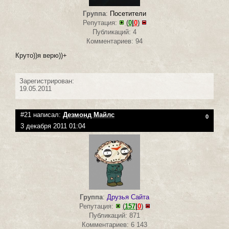
Группа
:
Посетители
Репутация:
(
0
|
0
)
Публикаций: 4
Комментариев: 94
Круто))я верю))+
Зарегистрирован:
19.05.2011
#21 написал:
Дезмонд Майлс
0
3 декабря 2011 01:04
Группа
:
Друзья Сайта
Репутация:
(
157
|
0
)
Публикаций: 871
Комментариев: 6 143