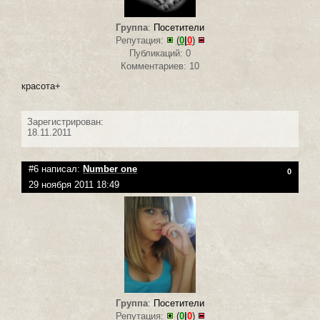
Группа
:
Посетители
Репутация:
(
0
|
0
)
Публикаций: 0
Комментариев: 10
красота+
Зарегистрирован:
18.11.2011
#6 написал:
Number one
0
29 ноября 2011 18:49
Группа
:
Посетители
Репутация:
(
0
|
0
)