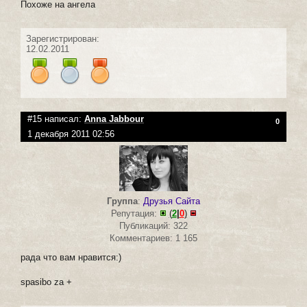
Похоже на ангела
Зарегистрирован:
12.02.2011
#15 написал:
Anna Jabbour
0
1 декабря 2011 02:56
Группа
:
Друзья Сайта
Репутация:
(
2
|
0
)
Публикаций: 322
Комментариев: 1 165
рада что вам нравится:)
spasibo za +