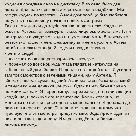
ходили в соседнее село на дискотеку. В то село было две
дороги. Длинная через лес и короткая через кладбище. Мы
всегда ходили по короткой. А мой друг вообще был любитель
погулять по кладбищу ночью в поисках экстрима.
Так вот, мы дошли до клуба, зашли на дискотеку. Когда свет
осветил Артема, он зажмурил глаза, лицо было зеленым. Тут я
повернулся и увидел у входа его умершую мать. Я почему-то
безвольно пошел к ней. Она шепнула мне на ухо, что Артем
погиб в автокатастрофе 2 недели назад и сказала:
- Беги отсюда!
После этих слов она растворилась в воздухе.
Я побежал со всех ног, куда глаза глядят. И наткнулся на
заброшенный дом. Зашел. Поднялся на второй этаж. И увидел
там трех монстров с зелеными лицами, как у Артема. Я
сбежал вниз как сумасшедший. А эти монстры бежали за мной
и тянули ко мне длиннющие руки. Один из них бежал прямо
по моим следам. Я перепрыгнул через забор, огораживающий
кладбище, и покинул его территорию. Как ни странно, но
монстры не смогли преследовать меня дальше. Я добежал до
дома и заперся изнутри. Теперь мне страшно, потому что
чувствую, что эти монстры придут ко мне. Ведь Артем один из
них, и он знает, где я живу. И через кладбище я больше
никогда не хожу.