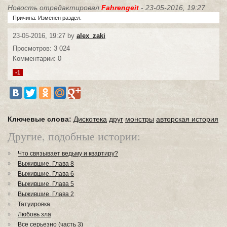
Новость отредактировал
Fahrengeit
- 23-05-2016, 19:27
Причина: Изменен раздел.
23-05-2016, 19:27 by
alex_zaki
Просмотров: 3 024
Комментарии: 0
-1
Ключевые слова:
Дискотека
друг
монстры
авторская история
Другие, подобные истории:
Что связывает ведьму и квартиру?
Выжившие. Глава 8
Выжившие. Глава 6
Выжившие. Глава 5
Выжившие. Глава 2
Татуировка
Любовь зла
Все серьезно (часть 3)