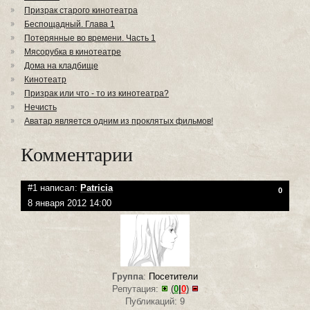
Призрак старого кинотеатра
Беспощадный. Глава 1
Потерянные во времени. Часть 1
Мясорубка в кинотеатре
Дома на кладбище
Кинотеатр
Призрак или что - то из кинотеатра?
Нечисть
Аватар является одним из проклятых фильмов!
Комментарии
#1 написал:
Patricia
0
8 января 2012 14:00
Группа
:
Посетители
Репутация:
(
0
|
0
)
Публикаций: 9