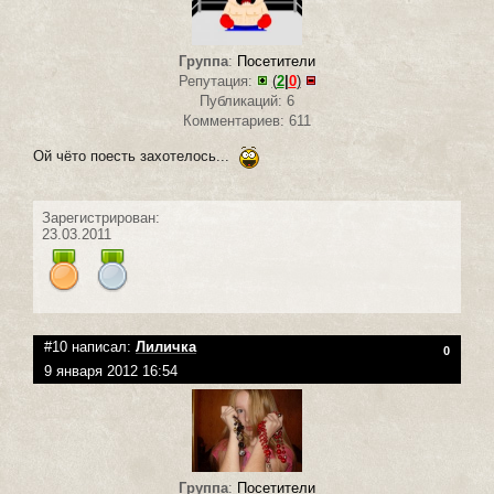
Группа
:
Посетители
Репутация:
(
2
|
0
)
Публикаций: 6
Комментариев: 611
Ой чёто поесть захотелось...
Зарегистрирован:
23.03.2011
#10 написал:
Лиличка
0
9 января 2012 16:54
Группа
:
Посетители