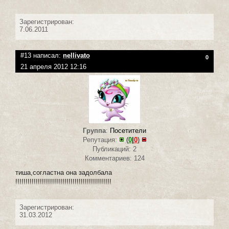
Зарегистрирован:
7.06.2011
#13 написал:
nellivato
0
21 апреля 2012 12:16
Группа
:
Посетители
Репутация:
(
0
|
0
)
Публикаций: 2
Комментариев: 124
тиша,согластна она задолбала
!!!!!!!!!!!!!!!!!!!!!!!!!!!!!!!!!!!!!!!!!!!!!!!
Зарегистрирован:
31.03.2012