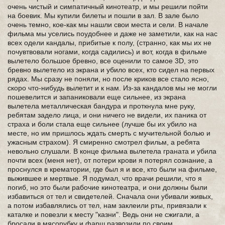
очень чистый и симпатичный кинотеатр, и мы решили пойти
на боевик. Мы купили билеты и пошли в зал. В зале было
очень темно, кое-как мы нашли свои места и сели. В начале
фильма мы уселись поудобнее и даже не заметили, как на нас
всех одели кандалы, прибитые к полу, (странно, как мы их не
почувтвовали ногами, когда садились) и вот, когда в фильме
вылетело большое бревно, все оценили то самое 3D, это
бревно вылетело из экрана и убило всех, кто сидел на первых
рядах. Мы сразу не поняли, но после криков все стало ясно,
скоро что-нибудь вылетит и к нам. Из-за кандалов мы не могли
пошевелится и запаниковали еще сильнее, из экрана
вылетела металлическая бандура и проткнула мне руку,
ребятам задело лица, и они ничего не видели, их паника от
страха и боли стала еще сильнее (лучше бы их убило на
месте, но им пришлось ждать смерть с мучительной болью и
ужасным страхом). Я смиренно смотрел фильм, а ребята
невольно слушали. В конце фильма вылетела граната и убила
почти всех (меня нет), от потери крови я потерял сознание, а
проснулся в крематории, где был я и все, кто были на фильме,
выжившее и мертвые. Я подумал, что врачи решили, что я
погиб, но это были рабочие кинотеатра, и они должны были
избавиться от тел и свидетелей. Сначала они убивали живых,
а потом избавлялись от тел, нам заклеили рты, привязали к
каталке и повезли к месту "казни". Ведь они не сжигали, а
бросали в мясорубку и фарш развозили по своим