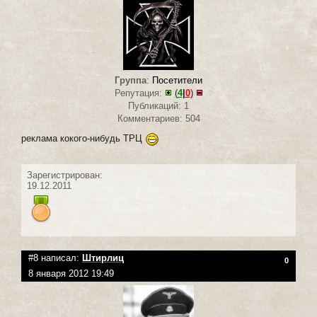
Группа
:
Посетители
Репутация:
(
4
|
0
)
Публикаций: 1
Комментариев: 504
реклама кокого-нибудь ТРЦ
Зарегистрирован:
19.12.2011
#8 написал:
Штирлиц
0
8 января 2012 19:49