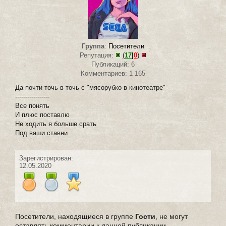
Группа
:
Посетители
Репутация:
(
17
|
0
)
Публикаций: 6
Комментариев: 1 165
Да почти точь в точь с "мясорубко в кинотеатре"
-----------------
Все понять
И плюс поставлю
Не ходить я больше срать
Под ваши ставни
Зарегистрирован:
12.05.2020
Посетители, находящиеся в группе
Гости
, не могут
оставлять комментарии к данной публикации.