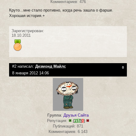
Комментариев: 476
Круто...мне стало противно, когда речь зашла о фарше.
Хорошая история.+
Зарегистрирован:
18.10.2011
#2 написал:
Дезмонд Майлс
0
8 января 2012 14:06
Группа
:
Друзья Сайта
Репутация:
(
157
|
0
)
Публикаций: 871
Комментариев: 6 143