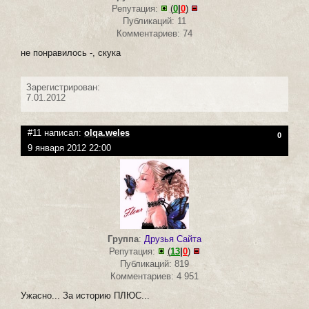
Репутация:
(
0
|
0
)
Публикаций: 11
Комментариев: 74
не понравилось -, скука
Зарегистрирован:
7.01.2012
#11 написал:
olqa.weles
0
9 января 2012 22:00
Группа
:
Друзья Сайта
Репутация:
(
13
|
0
)
Публикаций: 819
Комментариев: 4 951
Ужасно... За историю ПЛЮС...