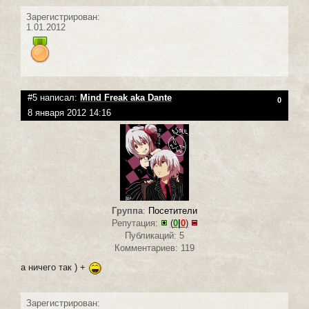
Зарегистрирован:
1.01.2012
#5 написал:
Mind Freak aka Dante
0
8 января 2012 14:16
Группа
:
Посетители
Репутация:
(
0
|
0
)
Публикаций: 5
Комментариев: 119
а ничего так ) +
Зарегистрирован: