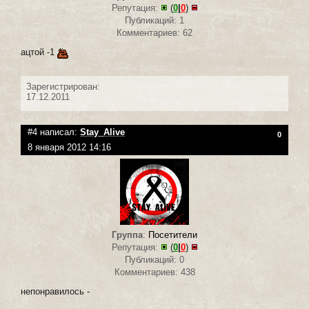
Репутация:
(
0
|
0
)
Публикаций: 1
Комментариев: 62
ацтой -1
Зарегистрирован:
17.12.2011
#4 написал:
Stay_Alive
0
8 января 2012 14:16
Группа
:
Посетители
Репутация:
(
0
|
0
)
Публикаций: 0
Комментариев: 438
непонравилось -