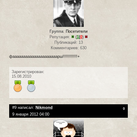
Группа
:
Посетители
Репутация:
(
1
|
0
)
Публикаций: 13
Комментариев: 630
фааааааааааааааааааааарш!!!!!!!!!!!!+
Зарегистрирован:
15.08.2010
#9 написал:
Nikmond
0
9 января 2012 04:00