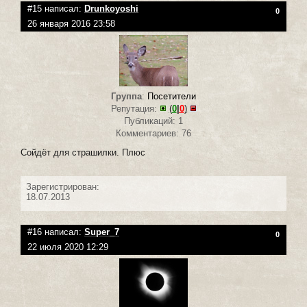
#15 написал:
Drunkoyoshi
0
26 января 2016 23:58
Группа
:
Посетители
Репутация:
(
0
|
0
)
Публикаций: 1
Комментариев: 76
Сойдёт для страшилки. Плюс
Зарегистрирован:
18.07.2013
#16 написал:
Super_7
0
22 июля 2020 12:29