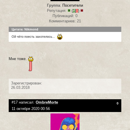
Группа
:
Посетители
Репутация:
(
1
|
0
)
Публикаций: 0
Комментариев: 21
Цитата: Nikmond
Ой чёто поесть захотелось...
Мне тоже.
Зарегистрирован:
26.03.2018
#17 написал:
OmbreMorte
0
11 октября 2020 00:56