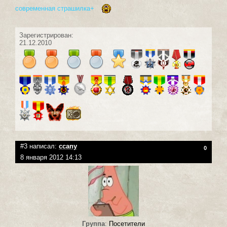
современная страшилка+
Зарегистрирован:
21.12.2010
#3 написал:
ccany
0
8 января 2012 14:13
Группа
:
Посетители