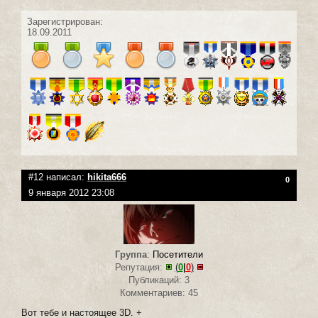
Зарегистрирован:
18.09.2011
#12 написал:
hikita666
0
9 января 2012 23:08
Группа
:
Посетители
Репутация:
(
0
|
0
)
Публикаций: 3
Комментариев: 45
Вот тебе и настоящее 3D. +