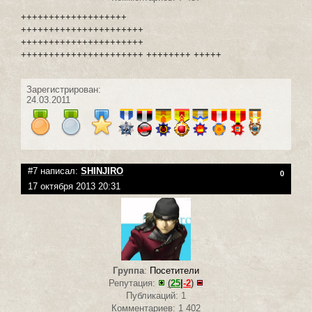
+++++++++++++++++++
++++++++++++++++++++++
++++++++++++++++++++++
++++++++++++++++++++++ ++++++++ +++++
Зарегистрирован:
24.03.2011
#7 написал:
SHINJIRO
0
17 октября 2013 20:31
Группа
:
Посетители
Репутация:
(
25
|
-2
)
Публикаций: 1
Комментариев: 1 402