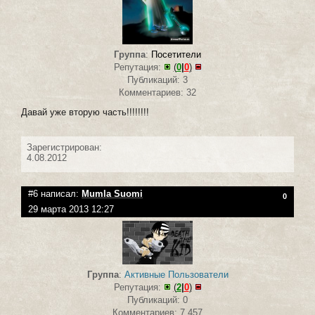
Группа
:
Посетители
Репутация:
(
0
|
0
)
Публикаций: 3
Комментариев: 32
Давай уже вторую часть!!!!!!!!
Зарегистрирован:
4.08.2012
#6 написал:
Mumla Suomi
0
29 марта 2013 12:27
Группа
:
Активные Пользователи
Репутация:
(
2
|
0
)
Публикаций: 0
Комментариев: 7 457