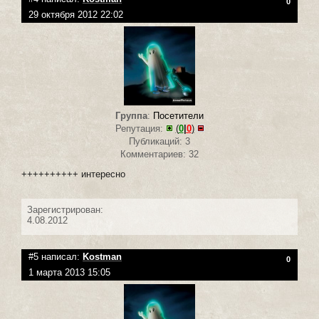
0
29 октября 2012 22:02
Группа
:
Посетители
Репутация:
(
0
|
0
)
Публикаций: 3
Комментариев: 32
++++++++++ интересно
Зарегистрирован:
4.08.2012
#5 написал:
Kostman
0
1 марта 2013 15:05