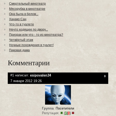
Смертельный кинотеатр
Мясорубка в кинотеатре
Она была в белом...
Ханако Сан
Что-то в туалете
Нечто ходящее по двору...
Призрак или что - то из кинотеатра?
Четвёртый этаж
Ночные похождения в туалет!
Пиковая дама
Комментарии
#1 написал:
esipovalen34
0
7 января 2012 19:26
Группа
:
Посетители
Репутация:
(
1
|
0
)