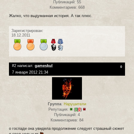
Публикаций: 55
Комментариев: 668
Жалко, что выдуманная история. А так плюс.
Зарегистрирован:
18.12.2011
#2 написал:
gameskul
0
7 января 2012 21:34
Группа
:
Нарушители
Репутация:
(
0
|
0
)
Публикаций: 4
Комментариев: 84
о госпади она увидела продолжение следует страшный сюжет
я срал цельным