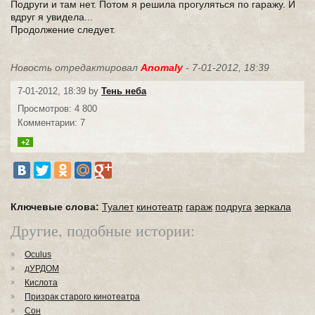
Подруги и там нет. Потом я решила прогуляться по гаражу. И
вдруг я увидела...
Продолжение следует.
Новость отредактировал
Anomaly
- 7-01-2012, 18:39
7-01-2012, 18:39 by
Тень неба
Просмотров: 4 800
Комментарии: 7
+2
Ключевые слова:
Туалет
кинотеатр
гараж
подруга
зеркала
Другие, подобные истории:
Oculus
дУРДОМ
Кислота
Призрак старого кинотеатра
Сон