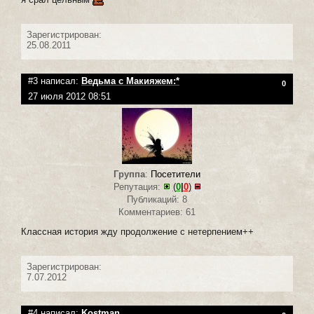
Зарегистрирован:
25.08.2011
#3 написал:
Ведьма с Макияжем:*
0
27 июля 2012 08:51
Группа
:
Посетители
Репутация:
(
0
|
0
)
Публикаций: 8
Комментариев: 61
Классная история жду продолжение с нетерпением++
Зарегистрирован:
7.07.2012
#4 написал:
Kostman