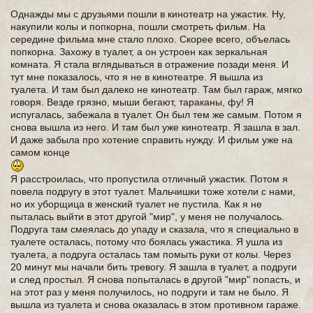
Однажды мы с друзьями пошли в кинотеатр на ужастик. Ну,
накупили колы и попкорна, пошли смотреть фильм. На
середине фильма мне стало плохо. Скорее всего, объелась
попкорна. Захожу в туалет, а он устроен как зеркальная
комната. Я стала вглядываться в отражение позади меня. И
тут мне показалось, что я не в кинотеатре. Я вышла из
туалета. И там был далеко не кинотеатр. Там был гараж, мягко
говоря. Везде грязно, мыши бегают, тараканы, фу! Я
испугалась, забежала в туалет. Он был тем же самым. Потом я
снова вышла из него. И там был уже кинотеатр. Я зашла в зал.
И даже забыла про хотение справить нужду. И фильм уже на
самом конце
Я расстроилась, что пропустила отличный ужастик. Потом я
повела подругу в этот туалет. Мальчишки тоже хотели с нами,
но их уборщица в женский туалет не пустила. Как я не
пыталась выйти в этот другой "мир", у меня не получалось.
Подруга там смеялась до упаду и сказала, что я специально в
туалете осталась, потому что боялась ужастика. Я ушла из
туалета, а подруга осталась там помыть руки от колы. Через
20 минут мы начали бить тревогу. Я зашла в туалет, а подруги
и след простыл. Я снова попыталась в другой "мир" попасть, и
на этот раз у меня получилось, но подруги и там не было. Я
вышла из туалета и снова оказалась в этом противном гараже.