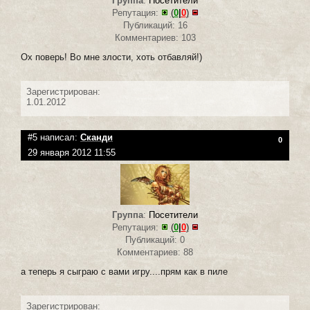
Группа
:
Посетители
Репутация:
(
0
|
0
)
Публикаций: 16
Комментариев: 103
Ох поверь! Во мне злости, хоть отбавляй!)
Зарегистрирован:
1.01.2012
#5 написал:
Сканди
0
29 января 2012 11:55
Группа
:
Посетители
Репутация:
(
0
|
0
)
Публикаций: 0
Комментариев: 88
а теперь я сыграю с вами игру....прям как в пиле
Зарегистрирован: