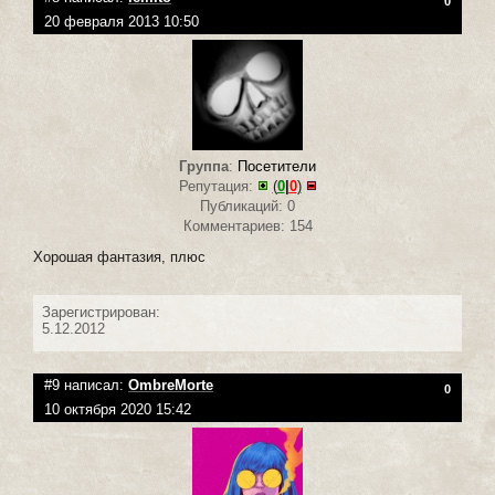
0
20 февраля 2013 10:50
Группа
:
Посетители
Репутация:
(
0
|
0
)
Публикаций: 0
Комментариев: 154
Хорошая фантазия, плюс
Зарегистрирован:
5.12.2012
#9 написал:
OmbreMorte
0
10 октября 2020 15:42