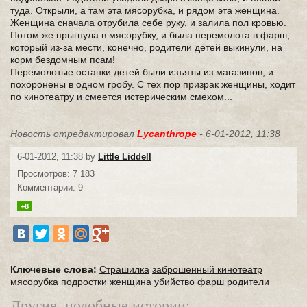
туда. Открыли, а там эта мясорубка, и рядом эта женщина.
Женщина сначала отрубила себе руку, и залила пол кровью.
Потом же прыгнула в мясорубку, и была перемолота в фарш,
который из-за мести, конечно, родители детей выкинули, на
корм бездомным псам!
Перемолотые останки детей были изъяты из магазинов, и
похоронены в одном гробу. С тех пор призрак женщины, ходит
по кинотеатру и смеется истерическим смехом...
Новость отредактировал
Lycanthrope
- 6-01-2012, 11:38
6-01-2012, 11:38 by
Little Liddell
Просмотров: 7 183
Комментарии: 9
+8
Ключевые слова:
Страшилка
заброшенный кинотеатр
мясорубка
подростки
женщина
убийство
фарш
родители
Другие, подобные истории: