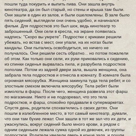
пошли туда покурить и выпить пива. Они зашла внутрь
кинотеатра, да он был старый, но стены и крыша там были.
Они зашли в один из залов, и были ошеломлены. В зале было
пять сидений, выглядели они очень удобно, и начинался
фильм. Для подростков это был шок, ведь кинотеатр то
заброшенный. Они сели в кресла, на экране появилась
надпись: "Скоро вы умрете". Подростки с криками решили
убежать, но встав с мест, они упали, на их ногах были
кандалы. Они пытались освободиться, но ничего не
получалось. Они решили сесть обратно... но потом пожалели
об этом. Как только они сели, их руки приковались к сидению,
из спинки сиденья вырвалась пила, и разрубила подростков
пополам. Потом из задней двери зала, вышла женщина, она
забрала тела подростков и отнесла в комнату. В комнате была
огромная мясорубка. Женщина закинула туда тела ребят, и со
злостным смехом включила мясорубку. Тела ребят были
измолоты в фарш. После чего, женщина развезла этот фарш
по магазинам. Никто и не подозревал, что это тела
подростков, и фарш, спокойно продавали в супермаркетах.
Спустя день, родители спохватились о своих детях. Они
пошли в излюбленное место, в тот самый кинотеатр, думали,
что они там бухие лежат. Они зашли в тот же зал что их дети, и
ужаснулись, вокруг сидений было много крови, а рядом с
одним сиденьем лежала сумка одной из девочек, из группы
подростков. Родители увидели дверь в конце зала, и пошли