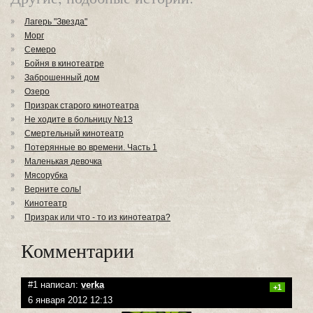
Лагерь "Звезда"
Морг
Семеро
Бойня в кинотеатре
Заброшенный дом
Озеро
Призрак старого кинотеатра
Не ходите в больницу №13
Смертельный кинотеатр
Потерянные во времени. Часть 1
Маленькая девочка
Мясорубка
Верните соль!
Кинотеатр
Призрак или что - то из кинотеатра?
Комментарии
#1 написал:
verka
+1
6 января 2012 12:13