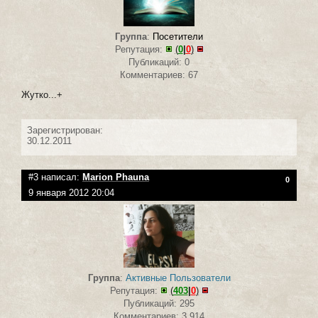
Группа
:
Посетители
Репутация:
(
0
|
0
)
Публикаций: 0
Комментариев: 67
Жутко...+
Зарегистрирован:
30.12.2011
#3 написал:
Marion Phauna
0
9 января 2012 20:04
Группа
:
Активные Пользователи
Репутация:
(
403
|
0
)
Публикаций: 295
Комментариев: 3 914