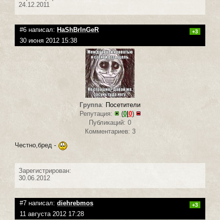
24.12.2011
#6 написал:
HaShBrInGeR
+3
30 июня 2012 15:38
Группа
:
Посетители
Репутация:
(
0
|
0
)
Публикаций: 0
Комментариев: 3
Честно,бред -
Зарегистрирован:
30.06.2012
#7 написал:
diehrebmos
+3
11 августа 2012 17:28