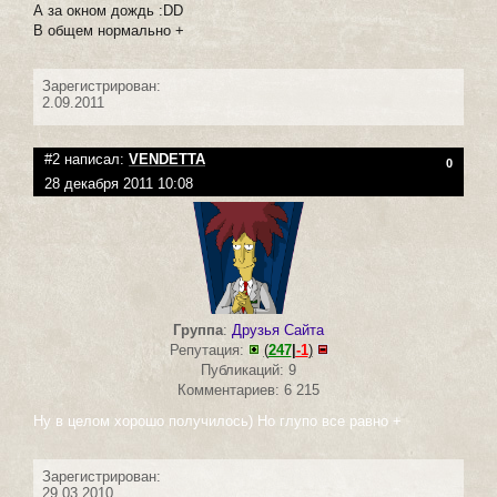
А за окном дождь :DD
В общем нормально +
Зарегистрирован:
2.09.2011
#2 написал:
VENDETTA
0
28 декабря 2011 10:08
Группа
:
Друзья Сайта
Репутация:
(
247
|
-1
)
Публикаций: 9
Комментариев: 6 215
Ну в целом хорошо получилось) Но глупо все равно +
Зарегистрирован:
29.03.2010