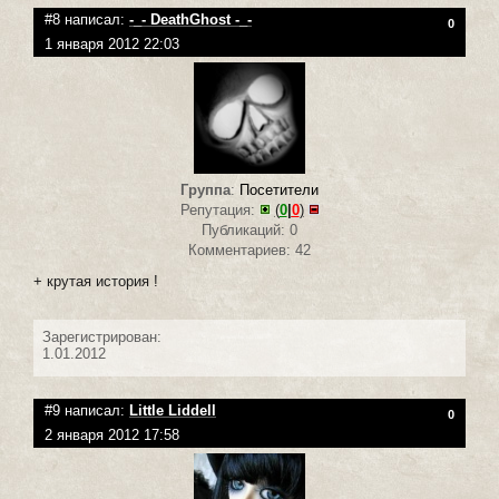
#8 написал:
-_- DeathGhost -_-
0
1 января 2012 22:03
Группа
:
Посетители
Репутация:
(
0
|
0
)
Публикаций: 0
Комментариев: 42
+ крутая история !
Зарегистрирован:
1.01.2012
#9 написал:
Little Liddell
0
2 января 2012 17:58