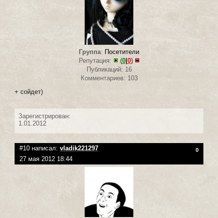
Группа
:
Посетители
Репутация:
(
0
|
0
)
Публикаций: 16
Комментариев: 103
+ сойдет)
Зарегистрирован:
1.01.2012
#10 написал:
vladik221297
0
27 мая 2012 18:44