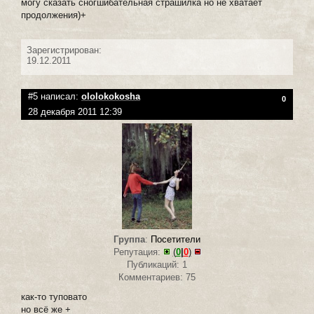
могу сказать сногшибательная страшилка но не хватает
продолжения)+
Зарегистрирован:
19.12.2011
#5 написал:
ololokokosha
0
28 декабря 2011 12:39
Группа
:
Посетители
Репутация:
(
0
|
0
)
Публикаций: 1
Комментариев: 75
как-то туповато
но всё же +