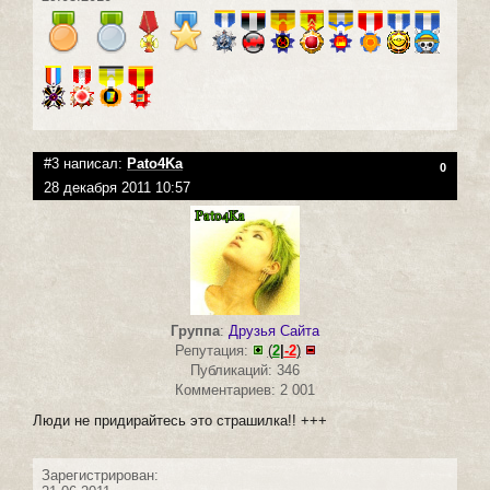
#3 написал:
Pato4Ka
0
28 декабря 2011 10:57
Группа
:
Друзья Сайта
Репутация:
(
2
|
-2
)
Публикаций: 346
Комментариев: 2 001
Люди не придирайтесь это страшилка!! +++
Зарегистрирован: