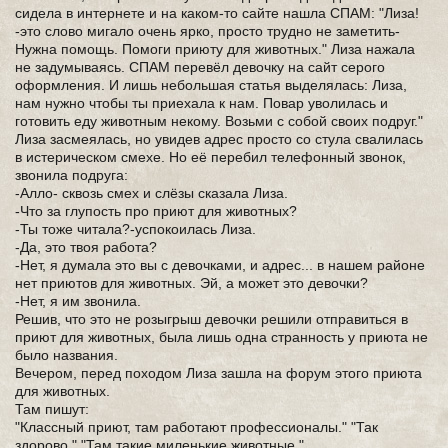
сидела в интернете и на каком-то сайте нашла СПАМ: "Лиза!
-это слово мигало очень ярко, просто трудно не заметить-
Нужна помощь. Помоги приюту для животных." Лиза нажала
не задумываясь. СПАМ перевёл девочку на сайт серого
оформления. И лишь небольшая статья выделялась: Лиза,
нам нужно чтобы ты приехала к нам. Повар уволилась и
готовить еду животным некому. Возьми с собой своих подруг."
Лиза засмеялась, но увидев адрес просто со стула свалилась
в истерическом смехе. Но её перебил телефонный звонок,
звонила подруга:
-Алло- сквозь смех и слёзы сказала Лиза.
-Что за глупость про приют для животных?
-Ты тоже читала?-успокоилась Лиза.
-Да, это твоя работа?
-Нет, я думала это вы с девочками, и адрес... в нашем районе
нет приютов для животных. Эй, а может это девочки?
-Нет, я им звонила.
Решив, что это не розыгрыш девочки решили отправиться в
приют для животных, была лишь одна странность у приюта не
было названия.
Вечером, перед походом Лиза зашла на форум этого приюта
для животных.
Там пишут:
"Классный приют, там работают профессионалы." "Так
здорово." "Там такие миленькие животные."