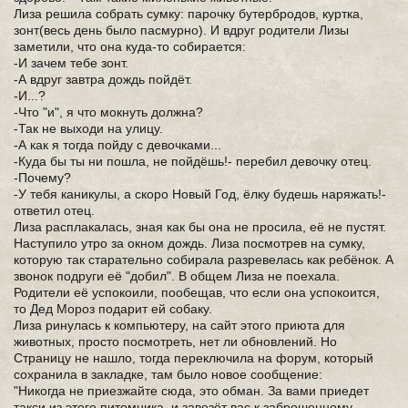
Лиза решила собрать сумку: парочку бутербродов, куртка,
зонт(весь день было пасмурно). И вдруг родители Лизы
заметили, что она куда-то собирается:
-И зачем тебе зонт.
-А вдруг завтра дождь пойдёт.
-И...?
-Что "и", я что мокнуть должна?
-Так не выходи на улицу.
-А как я тогда пойду с девочками...
-Куда бы ты ни пошла, не пойдёшь!- перебил девочку отец.
-Почему?
-У тебя каникулы, а скоро Новый Год, ёлку будешь наряжать!-
ответил отец.
Лиза расплакалась, зная как бы она не просила, её не пустят.
Наступило утро за окном дождь. Лиза посмотрев на сумку,
которую так старательно собирала разревелась как ребёнок. А
звонок подруги её "добил". В общем Лиза не поехала.
Родители её успокоили, пообещав, что если она успокоится,
то Дед Мороз подарит ей собаку.
Лиза ринулась к компьютеру, на сайт этого приюта для
животных, просто посмотреть, нет ли обновлений. Но
Страницу не нашло, тогда переключила на форум, который
сохранила в закладке, там было новое сообщение:
"Никогда не приезжайте сюда, это обман. За вами приедет
такси из этого питомника, и завезёт вас к заброшенному