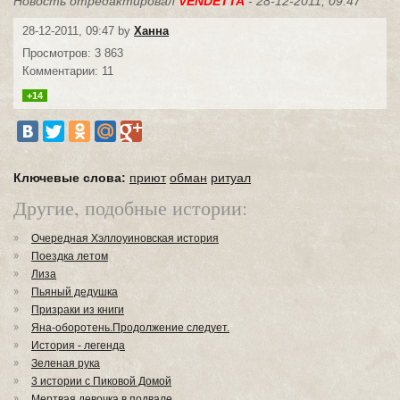
Новость отредактировал
VENDETTA
- 28-12-2011, 09:47
28-12-2011, 09:47 by
Ханна
Просмотров: 3 863
Комментарии: 11
+14
Ключевые слова:
приют
обман
ритуал
Другие, подобные истории:
Очередная Хэллоуиновская история
Поездка летом
Лиза
Пьяный дедушка
Призраки из книги
Яна-оборотень.Продолжение следует.
История - легенда
Зеленая рука
3 истории с Пиковой Домой
Мертвая девочка в подвале