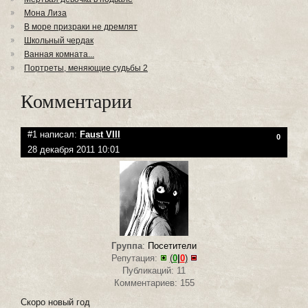
Мона Лиза
В море призраки не дремлят
Школьный чердак
Ванная комната...
Портреты, меняющие судьбы 2
Комментарии
#1 написал:
Faust VIII
0
28 декабря 2011 10:01
Группа
:
Посетители
Репутация:
(
0
|
0
)
Публикаций: 11
Комментариев: 155
Скоро новый год