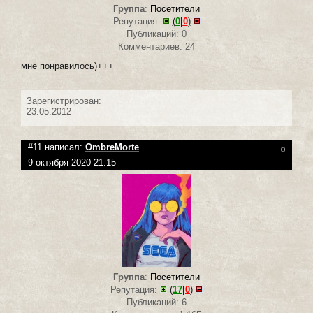
Группа
:
Посетители
Репутация:
(
0
|
0
)
Публикаций: 0
Комментариев: 24
мне понравилось)+++
Зарегистрирован:
23.05.2012
#11 написал:
OmbreMorte
0
9 октября 2020 21:15
Группа
:
Посетители
Репутация:
(
17
|
0
)
Публикаций: 6