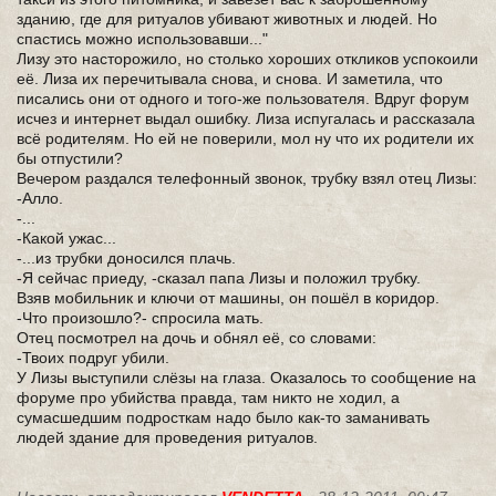
зданию, где для ритуалов убивают животных и людей. Но
спастись можно использовавши..."
Лизу это насторожило, но столько хороших откликов успокоили
её. Лиза их перечитывала снова, и снова. И заметила, что
писались они от одного и того-же пользователя. Вдруг форум
исчез и интернет выдал ошибку. Лиза испугалась и рассказала
всё родителям. Но ей не поверили, мол ну что их родители их
бы отпустили?
Вечером раздался телефонный звонок, трубку взял отец Лизы:
-Алло.
-...
-Какой ужас...
-...из трубки доносился плачь.
-Я сейчас приеду, -сказал папа Лизы и положил трубку.
Взяв мобильник и ключи от машины, он пошёл в коридор.
-Что произошло?- спросила мать.
Отец посмотрел на дочь и обнял её, со словами:
-Твоих подруг убили.
У Лизы выступили слёзы на глаза. Оказалось то сообщение на
форуме про убийства правда, там никто не ходил, а
сумасшедшим подросткам надо было как-то заманивать
людей здание для проведения ритуалов.