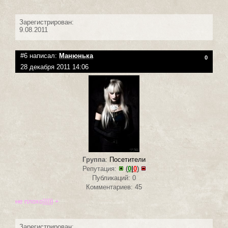
Зарегистрирован:
9.08.2011
#6 написал:
Манюнька
0
28 декабря 2011 14:06
Группа
:
Посетители
Репутация:
(
0
|
0
)
Публикаций: 0
Комментариев: 45
не плохо))))) +
Зарегистрирован: