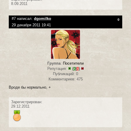
8.09.2011
#7 написал:
dgomilko
0
29 декабря 2011 19:41
Группа
:
Посетители
Репутация:
(
0
|
0
)
Публикаций: 0
Комментариев: 475
Вроде бы нормально, +
Зарегистрирован:
29.12.2011