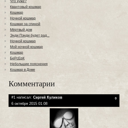
Что хуже?
Квантовый кошмар
Кошмар
Ночной кошмар
Кошмар за спиной
Мёртвый дом
Энди Пэнди будет рад...
Ночной кошмар
Мой ночной кошмар
Кошмар
БеРсЕрК
Небольшие пояснения
Кошмар в Доме
Комментарии
#1 написал:
Сергей Куликов
0
6 октября 2015 01:08