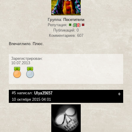
Группа
:
Посетители
Репутация:
(
0
|
0
)
Публикаций: 0
Комментариев: 607
Впечатлило. Плюс.
Зарегистрирован:
10.07.2013
#5 написал:
Ulya35657
0
10 октября 2015 04:01