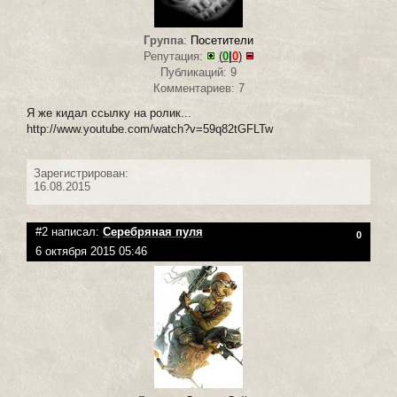
Группа
:
Посетители
Репутация:
(
0
|
0
)
Публикаций: 9
Комментариев: 7
Я же кидал ссылку на ролик...
http://www.youtube.com/watch?v=59q82tGFLTw
Зарегистрирован:
16.08.2015
#2 написал:
Серебряная пуля
0
6 октября 2015 05:46