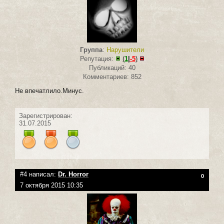
Группа
:
Нарушители
Репутация:
(
1
|
-5
)
Публикаций: 40
Комментариев: 852
Не впечатлило.Минус.
Зарегистрирован:
31.07.2015
#4 написал:
Dr. Horror
0
7 октября 2015 10:35