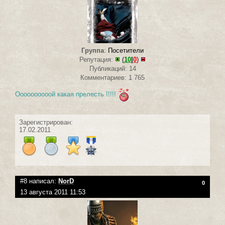
Группа
:
Посетители
Репутация:
(
10
|
0
)
Публикаций: 14
Комментариев: 1 765
Оооооооооой какая прелесть !!!!!
Зарегистрирован:
17.02.2011
#8 написал:
NorD
0
13 августа 2011 11:53