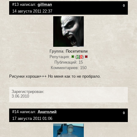
#13 написал:
gillman
0
14 августа 2011 22:37
Группа
:
Посетители
Репутация:
(
1
|
0
)
Публикаций: 15
Комментариев: 150
Рисунки хороши+++ Но меня как то не пробрало.
Зарегистрирован:
3.06.2010
#14 написал:
Анатолий
0
17 августа 2011 01:06