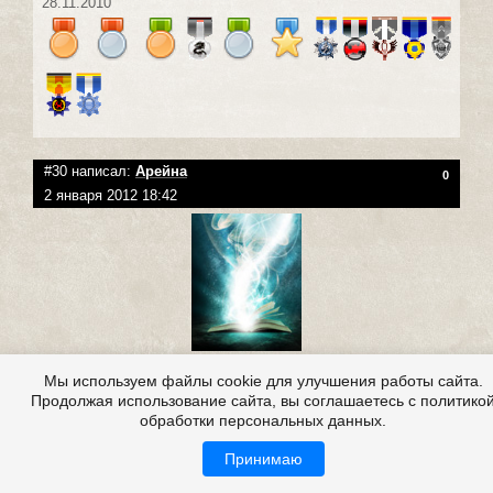
28.11.2010
#30 написал:
Арейна
0
2 января 2012 18:42
Группа
:
Посетители
Мы используем файлы cookie для улучшения работы сайта.
Репутация:
(
0
|
0
)
Продолжая использование сайта, вы соглашаетесь с политико
Публикаций: 0
обработки персональных данных.
Комментариев: 67
Крутяг++++++++++++++++...
Принимаю