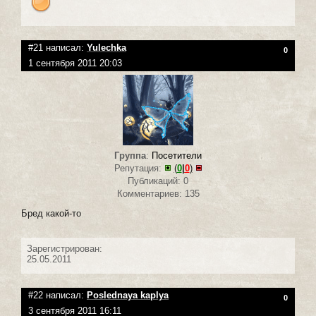
#21 написал:
Yulechka
0
1 сентября 2011 20:03
Группа
:
Посетители
Репутация:
(
0
|
0
)
Публикаций: 0
Комментариев: 135
Бред какой-то
Зарегистрирован:
25.05.2011
#22 написал:
Poslednaya kaplya
0
3 сентября 2011 16:11