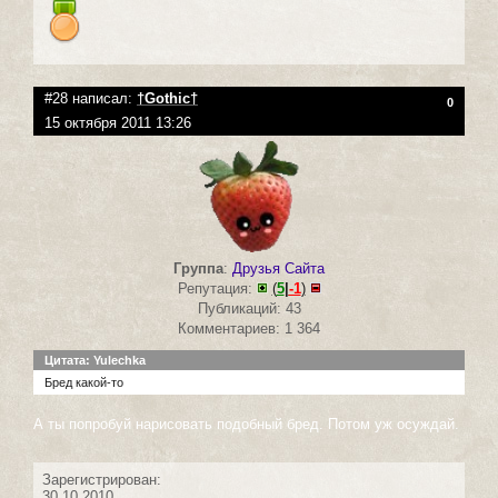
#28 написал:
†Gothic†
0
15 октября 2011 13:26
Группа
:
Друзья Сайта
Репутация:
(
5
|
-1
)
Публикаций: 43
Комментариев: 1 364
Цитата: Yulechka
Бред какой-то
А ты попробуй нарисовать подобный бред. Потом уж осуждай.
Зарегистрирован:
30.10.2010