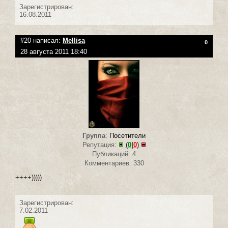
Зарегистрирован:
16.08.2011
#20 написал:
Mellisa
0
28 августа 2011 18:40
Группа
:
Посетители
Репутация:
(
0
|
0
)
Публикаций: 4
Комментариев: 330
++++)))))
Зарегистрирован:
7.02.2011