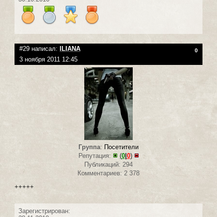
#29 написал:
ILIANA
0
3 ноября 2011 12:45
Группа
:
Посетители
Репутация:
(
0
|
0
)
Публикаций: 294
Комментариев: 2 378
+++++
Зарегистрирован: