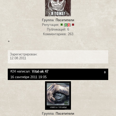
Группа
:
Посетители
Репутация:
(
0
|
0
)
Публикаций: 6
Комментариев: 263
+
Зарегистрирован:
12.08.2011
#24 написал:
Vital-ak 47
0
16 сентября 2011 19:05
Группа
:
Посетители