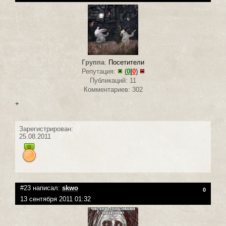
Группа
:
Посетители
Репутация:
(
0
|
0
)
Публикаций: 11
Комментариев: 302
+
Зарегистрирован:
25.08.2011
#23 написал:
skwo
0
13 сентября 2011 01:32