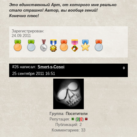
Это единственный Арт, от которого мне реально
стало страшно! Автор, вы вообще гений!
Конечно плюс!
Зарегистрирован:
24.09.2011
#26 написал:
Smert-s-Cosoi
0
25 сентября 2011 16:51
Группа
:
Посетители
Репутация:
(
0
|
0
)
Публикаций: 2
Комментариев: 33