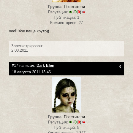
Группа
:
Посетители
Репутация:
(
0
|
0
)
Публикаций: 1
Комментариев: 27
ооо!!!4ое ваще круто))
Зарегистрирован:
2.08.2011
#17 написал:
Dark Elen
0
18 августа 2011 13:46
Группа
:
Посетители
Репутация:
(
0
|
0
)
Публикаций: 5
Комментариев: 1 347