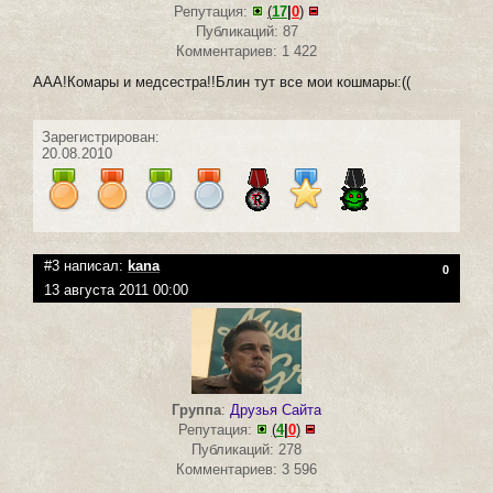
Репутация:
(
17
|
0
)
Публикаций: 87
Комментариев: 1 422
ААА!Комары и медсестра!!Блин тут все мои кошмары:((
Зарегистрирован:
20.08.2010
#3 написал:
kana
0
13 августа 2011 00:00
Группа
:
Друзья Сайта
Репутация:
(
4
|
0
)
Публикаций: 278
Комментариев: 3 596