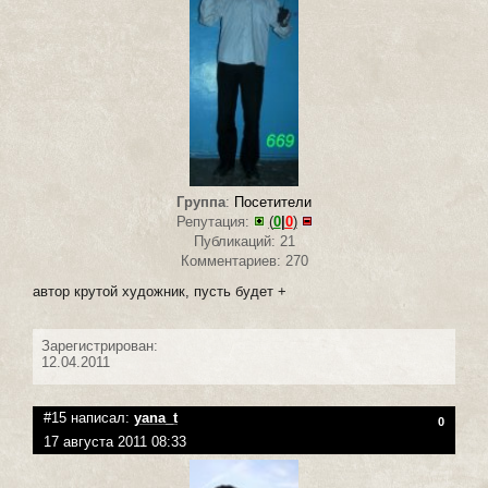
Группа
:
Посетители
Репутация:
(
0
|
0
)
Публикаций: 21
Комментариев: 270
автор крутой художник, пусть будет +
Зарегистрирован:
12.04.2011
#15 написал:
yana_t
0
17 августа 2011 08:33