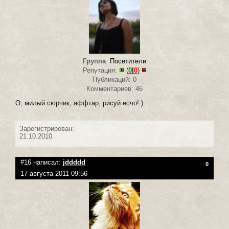
Группа
:
Посетители
Репутация:
(
0
|
0
)
Публикаций: 0
Комментариев: 46
О, милый сюрчик, аффтар, рисуй есчо!:)
Зарегистрирован:
21.10.2010
#16 написал:
jddddd
0
17 августа 2011 09:56