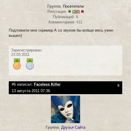
Группа
:
Посетители
Репутация:
(
2
|
0
)
Публикаций: 6
Комментариев: 611
Подложили мне скример.А со звуком бы вобще весь ужин
вышел)
Зарегистрирован:
23.03.2011
#6 написал:
Faceless Killer
0
13 августа 2011 07:36
Группа
:
Друзья Сайта