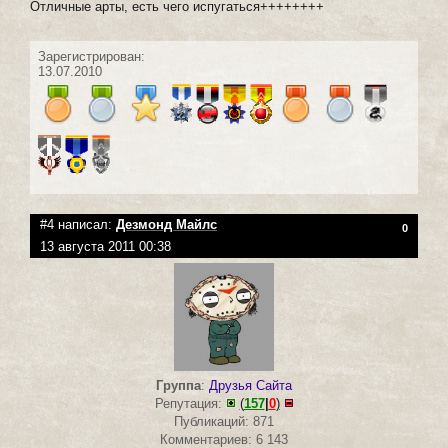
Отличные арты, есть чего испугаться++++++++
Зарегистрирован:
13.07.2010
#4 написал:
Дезмонд Майлс
0
13 августа 2011 00:38
Группа
:
Друзья Сайта
Репутация:
(
157
|
0
)
Публикаций: 871
Комментариев: 6 143