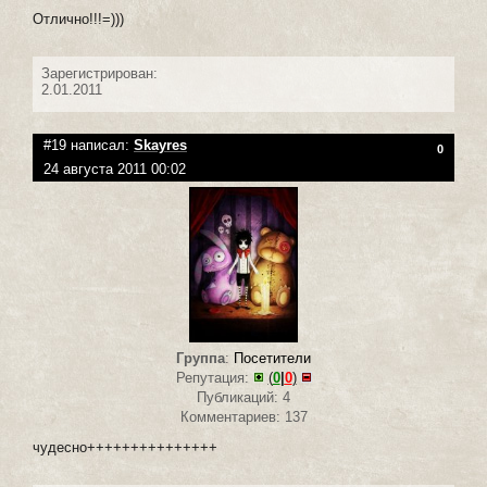
Отлично!!!=)))
Зарегистрирован:
2.01.2011
#19 написал:
Skayres
0
24 августа 2011 00:02
Группа
:
Посетители
Репутация:
(
0
|
0
)
Публикаций: 4
Комментариев: 137
чудесно+++++++++++++++