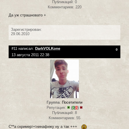
Публикаций: 0
Комментариев: 220
Да уж страшновато +
Зарегистрирован:
29.06.2010
#11 написал:
DarkVOLKone
0
13 августа 2011 22:38
Группа
:
Посетители
Репутация:
(
0
|
0
)
Публикаций: 8
Комментариев: 55
С**а скример><нинафижу ну а так +++