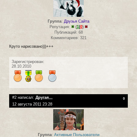
Группа
:
Друзья Сайта
Репутация:
(
1
|
0
)
Публикаций: 68
Комментариев: 321
Круто нарисовано)))+++
Зарегистрирован:
28.10.2010
#2 написал:
Другая...
0
12 августа 2011 23:28
Группа
:
Активные Пользователи