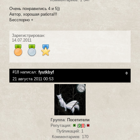
Очень понравились 4 и 5))
Автор, хорошая работа!!!
Бесспорно +
Зарегистрирован:
14.07.2011
#18 написал:
fyutkbyf
0
21 августа 2011 00:53
Группа
:
Посетители
Репутация:
(
0
|
0
)
Публикаций: 1
Комментариев: 170