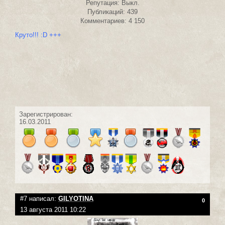
Репутация: Выкл.
Публикаций: 439
Комментариев: 4 150
Круто!!! :D +++
Зарегистрирован:
16.03.2011
#7 написал:
GILYOTINA
0
13 августа 2011 10:22