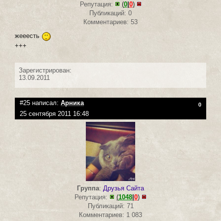
Репутация:
(
0
|
0
)
Публикаций: 0
Комментариев: 53
жееесть
+++
Зарегистрирован:
13.09.2011
#25 написал:
Арника
0
25 сентября 2011 16:48
Группа
:
Друзья Сайта
Репутация:
(
1048
|
0
)
Публикаций: 71
Комментариев: 1 083