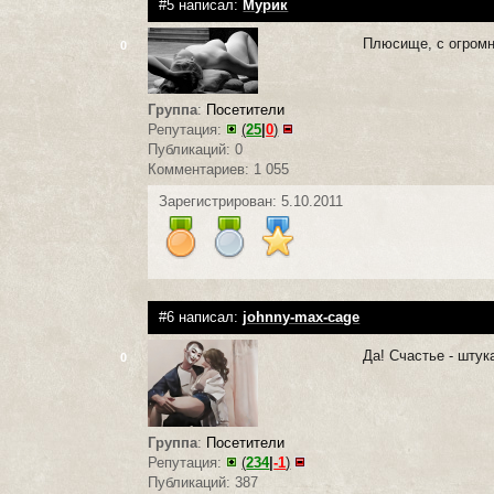
#5 написал:
Мурик
Плюсище, с огром
0
Группа
:
Посетители
Репутация:
(
25
|
0
)
Публикаций: 0
Комментариев: 1 055
Зарегистрирован: 5.10.2011
#6 написал:
johnny-max-cage
Да! Счастье - штук
0
Группа
:
Посетители
Репутация:
(
234
|
-1
)
Публикаций: 387