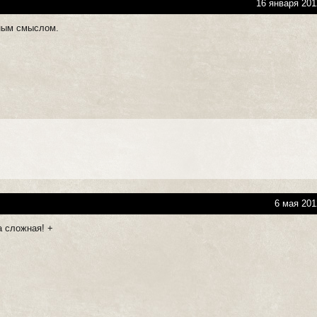
16 января 201
ным смыслом.
6 мая 201
а сложная! +