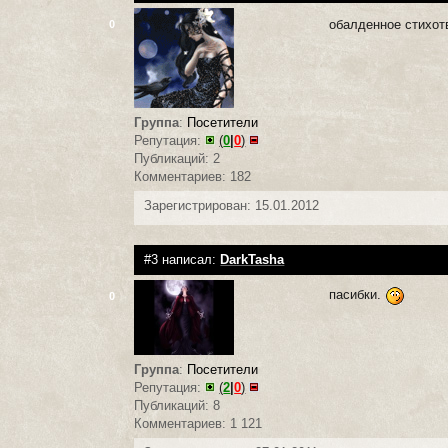
обалденное стихо
0
Группа
:
Посетители
Репутация:
(
0
|
0
)
Публикаций: 2
Комментариев: 182
Зарегистрирован: 15.01.2012
#3 написал:
DarkTasha
пасибки.
0
Группа
:
Посетители
Репутация:
(
2
|
0
)
Публикаций: 8
Комментариев: 1 121