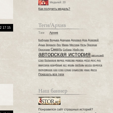
Медалей: 20
Как получить медаль?
Теги/Архив
2 17:15
Тэги
Архив
Бабушка
Ведьма
Девушка
Деревня
Дом
Домовой
Душа
Зеркало
Лес
Мама
Мистика
Ночь
Призрак
Смерть
Призраки
Собака
Убийство
авторская история
авторский
стих
больница
видео
девочка
демон
дети
друг
дух
квартира
кладбище
кот
кровь
любовь
нечто
подруга
популярное
сон
стих
страх
существо
ужас
фото
Показать все теги
Наш баннер
Понравился сайт страшных историй?