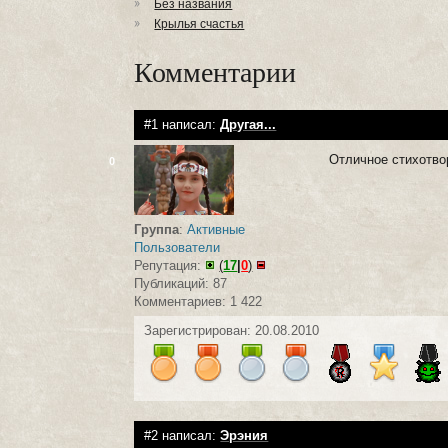
Без названия
Крылья счастья
Комментарии
#1 написал:
Другая...
Отличное стихотво
0
Группа
:
Активные
Пользователи
Репутация:
(
17
|
0
)
Публикаций: 87
Комментариев: 1 422
Зарегистрирован: 20.08.2010
#2 написал:
Эрэния