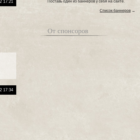
2 17:21
Поставь один из баннеров у себя на сайте.
Список баннеров
→
От спонсоров
2 17:34