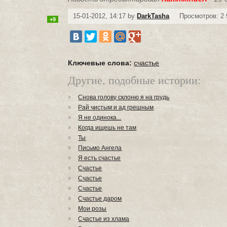
15-01-2012, 14:17 by
DarkTasha
Просмотров: 2 
+9
Ключевые слова:
счастье
Другие, подобные истории:
Снова голову склоню я на грудь
Рай чистым и ад грешным
Я не одинока...
Когда ищешь не там
Ты
Письмо Ангела
Я есть счастье
Счастье
Счастье
Счастье
Счастье даром
Мои розы
Счастье из хлама