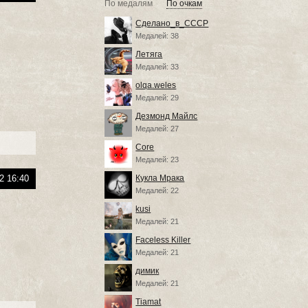
По медалям
По очкам
Сделано_в_СССР
Медалей: 38
Летяга
Медалей: 33
olqa.weles
Медалей: 29
Дезмонд Майлс
Медалей: 27
Core
Медалей: 23
2 16:40
Кукла Мрака
Медалей: 22
kusi
Медалей: 21
Faceless Killer
Медалей: 21
димик
Медалей: 21
Tiamat