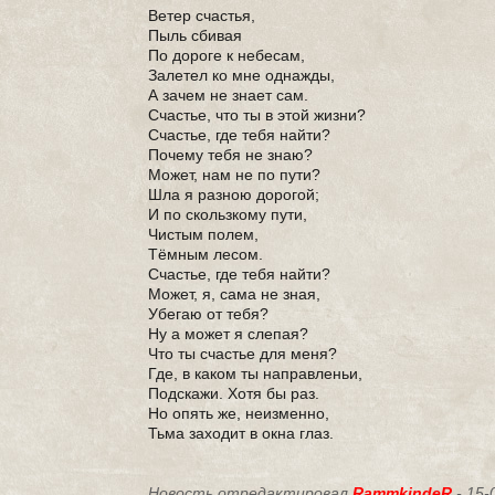
Ветер счастья,
Пыль сбивая
По дороге к небесам,
Залетел ко мне однажды,
А зачем не знает сам.
Счастье, что ты в этой жизни?
Счастье, где тебя найти?
Почему тебя не знаю?
Может, нам не по пути?
Шла я разною дорогой;
И по скользкому пути,
Чистым полем,
Тёмным лесом.
Счастье, где тебя найти?
Может, я, сама не зная,
Убегаю от тебя?
Ну а может я слепая?
Что ты счастье для меня?
Где, в каком ты направленьи,
Подскажи. Хотя бы раз.
Но опять же, неизменно,
Тьма заходит в окна глаз.
Новость отредактировал
RammkindeR
- 15-