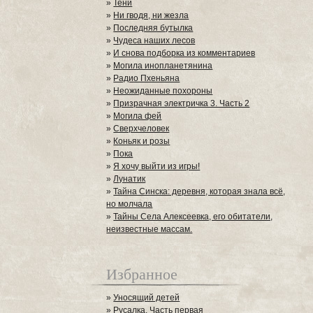
»
Тени
»
Ни гводя, ни жезла
»
Последняя бутылка
»
Чудеса наших лесов
»
И снова подборка из комментариев
»
Могила инопланетянина
»
Радио Пхеньяна
»
Неожиданные похороны
»
Призрачная электричка 3. Часть 2
»
Могила фей
»
Сверхчеловек
»
Коньяк и розы
»
Пока
»
Я хочу выйти из игры!
»
Лунатик
»
Тайна Синска: деревня, которая знала всё,
но молчала
»
Тайны Села Алексеевка, его обитатели,
неизвестные массам.
Избранное
»
Уносящий детей
»
Русалка. Часть первая