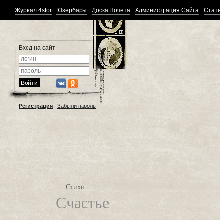
Журнал 4stor
Юзербары
Доска Почета
Администрация Сайта
Стати
Вход на сайт
Регистрация
Забыли пароль
Стихи
Счастье