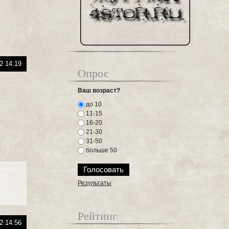
2 14:19
Опрос
Ваш возраст?
до 10
11-15
16-20
21-30
31-50
больше 50
Результаты
Рейтинг
2 14:56