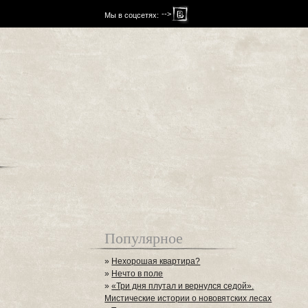
-->
Мы в соцсетях:
Популярное
»
Нехорошая квартира?
»
Нечто в поле
»
«Три дня плутал и вернулся седой».
Мистические истории о нововятских лесах