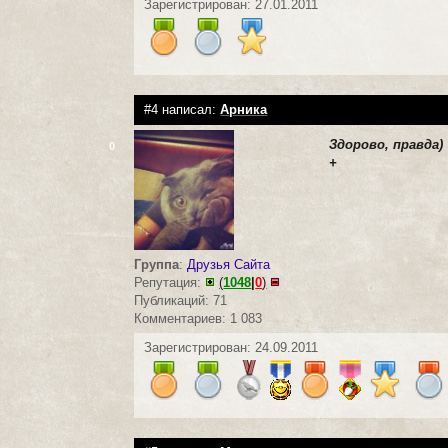
Зарегистрирован: 27.01.2011
#4 написал:
Арника
Здорово, правда)
0
+
Группа
:
Друзья Сайта
Репутация:
(
1048
|
0
)
Публикаций: 71
Комментариев: 1 083
Зарегистрирован: 24.09.2011