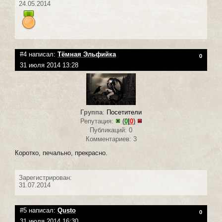
24.05.2014
#4 написал:
Тёмная Эльфийка
0
31 июля 2014 13:28
Группа
:
Посетители
Репутация:
(
0
|
0
)
Публикаций: 0
Комментариев: 3
Коротко, печально, прекрасно.
Зарегистрирован:
31.07.2014
#5 написал:
Qusto
0
31 июля 2014 16:30