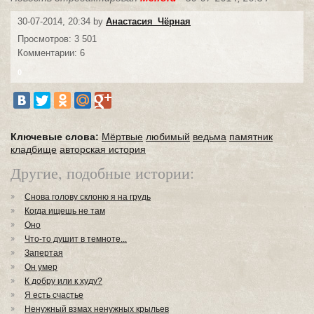
30-07-2014, 20:34 by
Анастасия_Чёрная
Просмотров: 3 501
Комментарии: 6
0
Ключевые слова:
Мёртвые
любимый
ведьма
памятник
кладбище
авторская история
Другие, подобные истории:
Снова голову склоню я на грудь
Когда ищешь не там
Оно
Что-то душит в темноте...
Запертая
Он умер
К добру или к худу?
Я есть счастье
Ненужный взмах ненужных крыльев