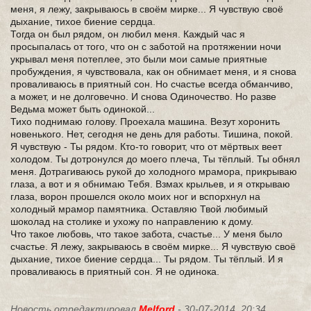
меня, я лежу, закрываюсь в своём мирке... Я чувствую своё
дыхание, тихое биение сердца.
Тогда он был рядом, он любил меня. Каждый час я
просыпалась от того, что он с заботой на протяжении ночи
укрывал меня потеплее, это были мои самые приятные
пробуждения, я чувствовала, как он обнимает меня, и я снова
проваливаюсь в приятный сон. Но счастье всегда обманчиво,
а может, и не долговечно. И снова Одиночество. Но разве
Ведьма может быть одинокой...
Тихо поднимаю голову. Проехала машина. Везут хоронить
новенького. Нет, сегодня не день для работы. Тишина, покой.
Я чувствую - Ты рядом. Кто-то говорит, что от мёртвых веет
холодом. Ты дотронулся до моего плеча, Ты тёплый. Ты обнял
меня. Дотрагиваюсь рукой до холодного мрамора, прикрываю
глаза, а вот и я обнимаю Тебя. Взмах крыльев, и я открываю
глаза, ворон прошелся около моих ног и вспорхнул на
холодный мрамор памятника. Оставляю Твой любимый
шоколад на столике и ухожу по направлению к дому.
Что такое любовь, что такое забота, счастье... У меня было
счастье. Я лежу, закрываюсь в своём мирке... Я чувствую своё
дыхание, тихое биение сердца... Ты рядом. Ты тёплый. И я
проваливаюсь в приятный сон. Я не одинока.
Новость отредактировал
Melford
- 30-07-2014, 20:34