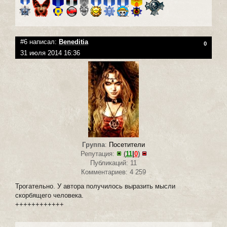
#6 написал:
Beneditia
0
31 июля 2014 16:36
Группа
:
Посетители
Репутация:
(
11
|
0
)
Публикаций: 11
Комментариев: 4 259
Трогательно. У автора получилось выразить мысли
скорбящего человека.
++++++++++++