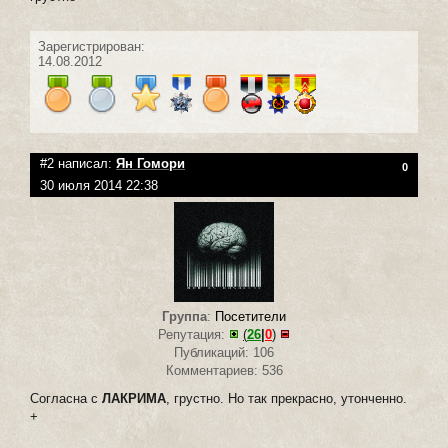
Зарегистрирован:
14.08.2012
#2 написал:
Ян Гомори
0
30 июля 2014 22:38
Группа
:
Посетители
Репутация:
(
26
|
0
)
Публикаций: 106
Комментариев: 536
Согласна с
ЛАКРИМА
, грустно. Но так прекрасно, утонченно.
+