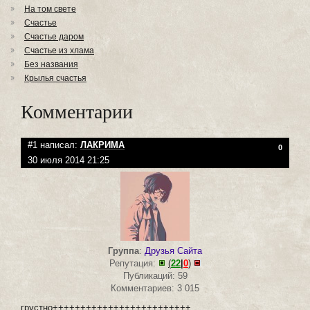
На том свете
Счастье
Счастье даром
Счастье из хлама
Без названия
Крылья счастья
Комментарии
#1 написал:
ЛАКРИМА
0
30 июля 2014 21:25
Группа
:
Друзья Сайта
Репутация:
(
22
|
0
)
Публикаций: 59
Комментариев: 3 015
грустно+++++++++++++++++++++++++